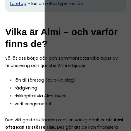
företag
– läs om olika typer av lån
Vilka är Almi – och varför
finns de?
Så låt oss börja där, och sammanfatta vilka typer av
finansiering och tjänster Almi erbjuder:
lån till företag (av olika slag)
rådgivning
riskkapital via Almi Invest
verifieringsmedel
Den viktigaste skillnaden mot en vanlig bank är att
Almi
ofta kan ta större risk.
Det gör att de kan finansiera