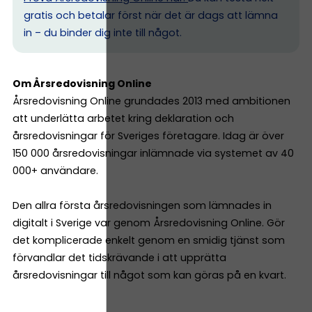
gratis och betalar först när det är dags att lämna
in – du binder dig inte till något.
Om Årsredovisning Online
Årsredovisning Online grundades 2013 med ambitionen
att underlätta arbetet kring deklaration och
årsredovisningar för Sveriges företagare. Idag är över
150 000 årsredovisningar inlämnade via systemet av 40
000+ användare.
Den allra första årsredovisningen som lämnades in
digitalt i Sverige var genom Årsredovisning Online. Gör
det komplicerade enkelt genom en smidig tjänst som
förvandlar det tidskrävande i att upprätta
årsredovisningar till något som kan göras på en kvart.