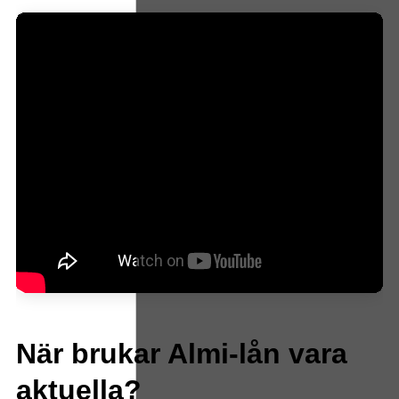
När brukar Almi-lån vara
aktuella?