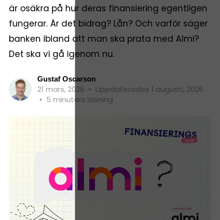
är osäkra på hur deras finansiering egentligen
fungerar. Är det bidrag? Lån? Och varför säger
banken ibland att man ska prata med Almi?
Det ska vi gå igenom nu.
Gustaf Oscarson
21 mars, 2026
•
Uppdaterades 1 augusti, 2026
•
5 minuters läsning