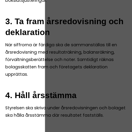
bokslutsjusteringar.
3. Ta fram årsredovisning och
deklaration
När siffrorna är färdiga ska de sammanställas till en
årsredovisning med resultaträkning, balansräkning,
förvaltningsberättelse och noter. Samtidigt räknas
bolagsskatten fram och företagets deklaration
upprättas.
4. Håll årsstämma
Styrelsen ska skriva under årsredovisningen och bolaget
ska hålla årsstämma där resultatet fastställs.