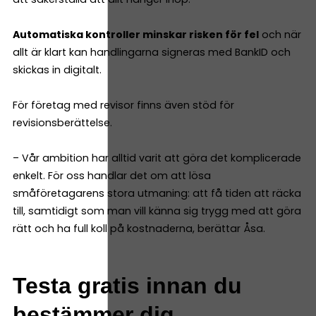
Automatiska kontroller minskar risken för fel
och när
allt är klart kan handlingarna signeras med BankID och
skickas in digitalt.
För företag med revisor finns även stöd för
revisionsberättelse.
– Vår ambition har alltid varit att göra det komplicerade
enkelt. För oss handlar det om att lösa
småföretagarens stora utmaning: att få tiden att räcka
till, samtidigt som man vill känna sig trygg med att göra
rätt och ha full koll på kostnaderna, berättar Åsa.
Testa gratis innan du
bestämmer dig