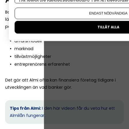
Läs gärna vår
personuppgiftspolicy
. Om du samtycker t
Om du vill ändra ditt val i efterhand hittar du den möjl
Banker tittar ofta mycket på historiska siffror. Almi
ENDAST NÖDVÄNDIGA
lägger däremot ofta lika stor vikt vid företagets
potential. De tittar till exempel på:
TILLÅT ALLA
affärsmodell
marknad
tillväxtmöjligheter
entreprenörens erfarenhet
Det gör att Almi ofta kan finansiera företag tidigare i
utvecklingen än vad banker gör.
Tips från Almi:
I den här videon får du veta hur ett
Almilån fungerar.