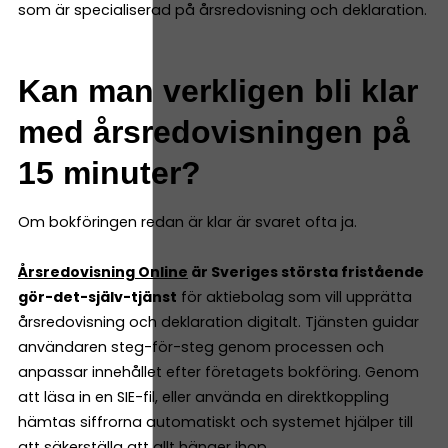
som är specialiserad på årsredovisning och deklaration.
Kan man verkligen bli klar
med årsredovisningen på
15 minuter?
Om bokföringen redan är klar är svaret ofta ja.
Årsredovisning Online
är Sveriges största fristående
gör-det-själv-tjänst
för aktiebolag som vill upprätta
årsredovisning och deklaration digitalt. Tjänsten guidar
användaren steg-för-steg genom processen och
anpassar innehållet efter företagets bokföring. Genom
att läsa in en SIE-fil, eller använda en direktkoppling
hämtas siffrorna automatiskt och systemet hjälper till
att säkerställa att allt hänger ihop.