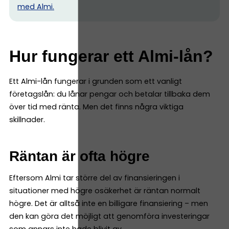
med Almi.
Hur fungerar ett Almi-lån?
Ett Almi-lån fungerar i grunden som ett vanligt
företagslån: du lånar pengar och betalar tillbaka dem
över tid med ränta. Men det finns några viktiga
skillnader.
Räntan är ofta högre
Eftersom Almi tar större del av finansieringen i
situationer med högre osäkerhet är räntan normalt
högre. Det är alltså inte en billigare finansiering – men
den kan göra det möjligt att genomföra investeringar