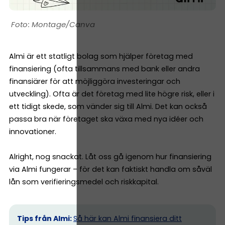
Montage/Canva
Almi är ett statligt bolag som hjälper företag med
finansiering (ofta tillsammans med bank eller andra
finansiärer för att möjliggöra investeringar och
utveckling). Ofta är det företag med lite högre risk, eller i
ett tidigt skede, som vänder sig till Almi. Det kan också
passa bra när företaget ska växa med nya idéer och
innovationer.
Alright, nog snackat. Låt oss gå igenom hur finansiering
via Almi fungerar – för det kan faktiskt handla om såväl
lån som verifieringsmedel och riskkapital.
Tips från Almi:
Så här kan Almi finansiera ditt