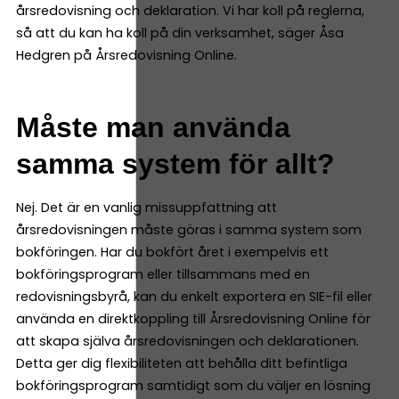
årsredovisning och deklaration. Vi har koll på reglerna,
så att du kan ha koll på din verksamhet, säger Åsa
Hedgren på Årsredovisning Online.
Måste man använda
samma system för allt?
Nej. Det är en vanlig missuppfattning att
årsredovisningen måste göras i samma system som
bokföringen. Har du bokfört året i exempelvis ett
bokföringsprogram eller tillsammans med en
redovisningsbyrå, kan du enkelt exportera en SIE-fil eller
använda en direktkoppling till Årsredovisning Online för
att skapa själva årsredovisningen och deklarationen.
Detta ger dig flexibiliteten att behålla ditt befintliga
bokföringsprogram samtidigt som du väljer en lösning