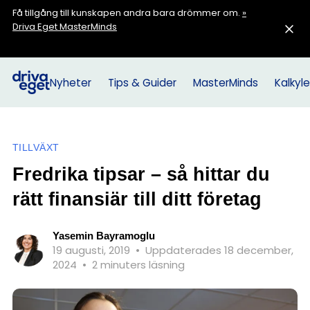
Få tillgång till kunskapen andra bara drömmer om.
»
Driva Eget MasterMinds
Nyheter
Tips & Guider
MasterMinds
Kalkyle
TILLVÄXT
Fredrika tipsar – så hittar du
rätt finansiär till ditt företag
Yasemin Bayramoglu
19 augusti, 2019
•
Uppdaterades 18 december,
2024
•
2 minuters läsning