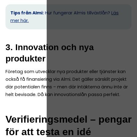
Tips från Almi:
Hur fungerar Almis tillväxtlån?
Läs
mer här.
3. Innovation och nya
produkter
Företag som utvecklar nya produkter eller tjänster kan
också få finansiering via Almi. Det gäller särskilt projekt
där potentialen finns – men där intäkterna ännu inte är
helt bevisade. Då kan innovationslån passa perfekt.
Verifieringsmedel – pengar
för att testa en idé