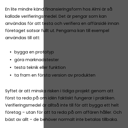
En lite mindre känd finansieringsform hos Almi är så
kallade verifieringsmedel. Det är pengar som kan
användas för att testa och verifiera en affärsidé innan
företaget satsar fullt ut. Pengarna kan till exempel
användas till att:
bygga en prototyp
göra marknadstester
testa teknik eller funktion
ta fram en första version av produkten
Syftet är att minska risken i tidiga projekt genom att
först ta reda på om idén faktiskt fungerar i praktiken.
Verifieringsmedel är alltså inte till för att bygga ett helt
företag – utan för att ta reda på om affären håller. Och
bäst av allt – de behöver normalt inte betalas tillbaka.