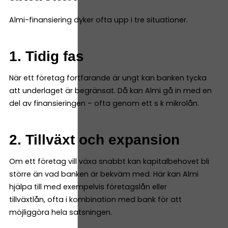
Almi-finansiering dyker ofta upp i tre situationer.
1. Tidig fas
När ett företag fortfarande är ungt kan banken tycka
att underlaget är begränsat. Då kan Almi gå in med en
del av finansieringen – ofta genom ett s k mikrolån.
2. Tillväxt och expansion
Om ett företag vill växa snabbt kan kapitalbehovet bli
större än vad banken är bekväm med. Här kan Almi
hjälpa till med exempelvis företagslån eller
tillväxtlån, ofta i kombination med bank för att
möjliggöra hela satsningen.