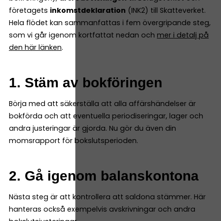
företagets
inkomstdeklaration
(INK2) till Skatteverket.
Hela flödet kan sammanfattas i fem övergripande steg,
som vi går igenom kortfattat nedan och
mer i detalj på
den här länken
.
1. Stäm av bokföringen
Börja med att säkerställa att alla affärshändelser är
bokförda och att eventuella periodiseringar, lager och
andra justeringar är gjorda. Nu gör du även din
momsrapport för bokslutsperioden.
2. Gå igenom balanskontona
Nästa steg är att kontrollera att saldona stämmer. Här
hanteras också exempelvis avskrivningar och andra