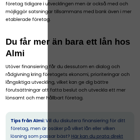
företag tidigare i utvecklingen men är också med och
möjliggör satsningar tillsammans med bank även i mer
etablerade företag.
Du får mer än bara ett lån hos
Almi
Utöver finansiering får du dessutom en dialog och
rådgivning kring företagets ekonomi, prioriteringar och
långsiktiga utveckling, vilket kan ge dig bättre
förutsättningar att fatta beslut och utveckla ett mer
lönsamt och mer hållbart företag.
Tips från Almi:
Vill du diskutera finansiering för ditt
företag, men är osäker på vilket lån eller vilken
lösning som passar bäst?
Här kan du prata direkt