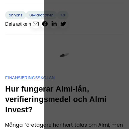
+3
annons
Deklarationen
Dela artikeln
FINANSIERINGSSKOLAN
Hur fungerar Almi-lån,
verifieringsmedel och Almi
Invest?
Många företagare har hört talas om Almi, men