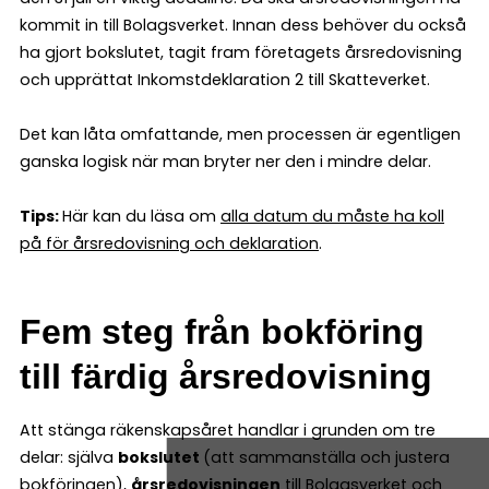
kommit in till Bolagsverket. Innan dess behöver du också
ha gjort bokslutet, tagit fram företagets årsredovisning
och upprättat Inkomstdeklaration 2 till Skatteverket.
Det kan låta omfattande, men processen är egentligen
ganska logisk när man bryter ner den i mindre delar.
Tips:
Här kan du läsa om
alla datum du måste ha koll
på för årsredovisning och deklaration
.
Fem steg från bokföring
till färdig årsredovisning
Att stänga räkenskapsåret handlar i grunden om tre
delar: själva
bokslutet
(att sammanställa och justera
bokföringen),
årsredovisningen
till Bolagsverket och