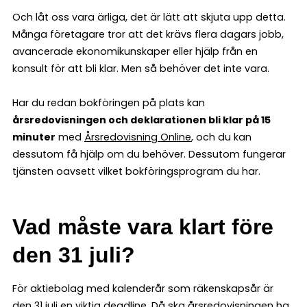
Och låt oss vara ärliga, det är lätt att skjuta upp detta.
Många företagare tror att det krävs flera dagars jobb,
avancerade ekonomikunskaper eller hjälp från en
konsult för att bli klar. Men så behöver det inte vara.
Har du redan bokföringen på plats kan
årsredovisningen och deklarationen bli klar på 15
minuter
med
Årsredovisning Online
, och du kan
dessutom få hjälp om du behöver. Dessutom fungerar
tjänsten oavsett vilket bokföringsprogram du har.
Vad måste vara klart före
den 31 juli?
För aktiebolag med kalenderår som räkenskapsår är
den 31 juli en viktig deadline. Då ska årsredovisningen ha