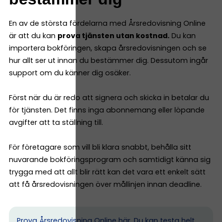
En av de största fördelarna med Årsredovisning Online
är att du kan
prova tjänsten utan kostnad.
Du kan
importera bokföringen, skapa årsredovisningen och se
hur allt ser ut innan du bestämmer dig. Dessutom ingår
support om du känner dig osäker.
Först när du är redo att signera och skicka in betalar du
för tjänsten. Det finns inga abonnemang eller löpande
avgifter att ta ställning till.
För företagare som vill bli klara snabbt, behålla sitt
nuvarande bokföringsprogram och samtidigt känna sig
trygga med att allt blir rätt kan det vara ett enkelt sätt
att få årsredovisningen över mållinjen innan deadline.
Prova Årsredovisning Online här.
Du kan testa helt