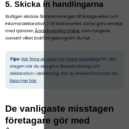
5. Skicka in handlingarna
Slutligen skickas årsredovisningen till Bolagsverket och
Inkomstdeklaration 2 till Skatteverket. Detta görs smidigt
med tjänsten
Årsredovisning Online
, som fungerar
oavsett vilket bokföringsprogram du har.
Tips:
Här finns en steg-för-steg-checklista
för alla
stegen när du ska göra årsredovisning och
deklaration i aktiebolag. Har du enskild firma kan du
l
äsa mer här.
De vanligaste misstagen
företagare gör med