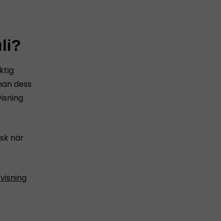
li?
ktig
nnan dess
isning
sk när
visning