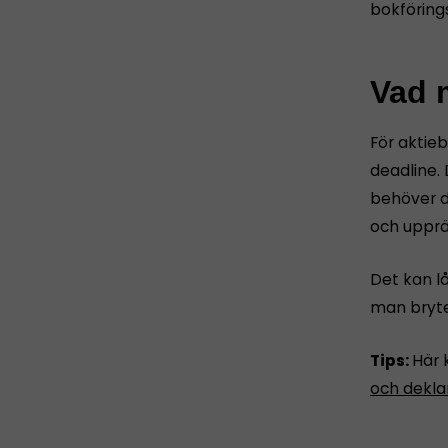
bokföring
Vad m
För aktie
deadline. 
behöver d
och upprät
Det kan l
man bryte
Tips:
Här 
och dekla