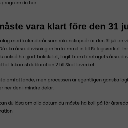
sprogram du har.
åste vara klart före den 31 ju
bolag med kalenderår som räkenskapsår är den 31 juli en vi
Då ska årsredovisningen ha kommit in till Bolagsverket. I
u också ha gjort bokslutet, tagit fram företagets årsredov
tat Inkomstdeklaration 2 till Skatteverket.
åta omfattande, men processen är egentligen ganska logi
r ner den i mindre delar.
kan du läsa om
alla datum du måste ha koll på för årsredo
ration
.