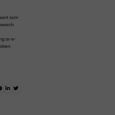
 sent som
esearch.
ng av e-
alsen.