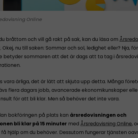
edovisning Online
du bråttom och vill gå rakt på sak, kan du läsa om
Årsredo
r
. Okej, nu till saken: Sommar och sol, ledighet eller? Nja, 
e betyder sommaren att det är dags att ta tag i årsredov
rationen.
s vara ärliga, det är lätt att skjuta upp detta. Många före
rävs flera dagars jobb, avancerade ekonomikunskaper eller
nsult för att bli klar. Men så behöver det inte vara.
dan bokföringen på plats kan
årsredovisningen och
onen bli klar på 15 minuter
med
Årsredovisning Online
, 
få hjälp om du behöver. Dessutom fungerar tjänsten oavs