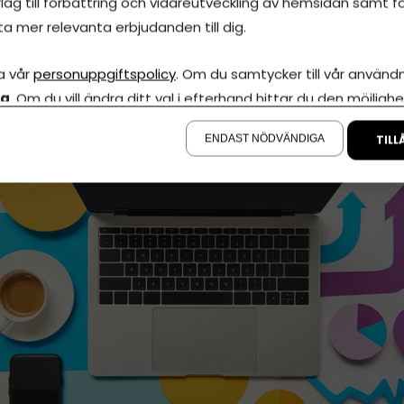
lag till förbättring och vidareutveckling av hemsidan samt fö
ta mer relevanta erbjudanden till dig.
sredovisning Online
a vår
personuppgiftspolicy
. Om du samtycker till vår användni
uni, 2026
•
Uppdaterades 1 augusti, 2026
•
5 minuters läsnin
la
. Om du vill ändra ditt val i efterhand hittar du den möjlighe
å sidan.
ENDAST NÖDVÄNDIGA
TILL