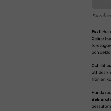
Årsr
Psst!
Har 
Online hä
företagar
och dekla
Och låt os
att det k
från en ko
Har du re
deklarati
dessutom 