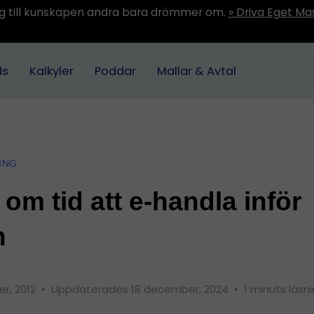
ång till kunskapen andra bara drömmer om.
» Driva Eget Ma
ds
Kalkyler
Poddar
Mallar & Avtal
ING
 om tid att e-handla inför
n
r, 2012
•
Uppdaterades 18 december, 2024
•
1 minuts läsn