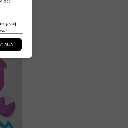
r att
ng, välj
g
ten i
ÅT ALLA