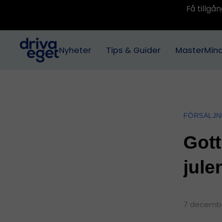
Få tillg
Nyheter
Tips & Guider
MasterMin
FÖRSÄLJN
Gott
jule
7 decembe