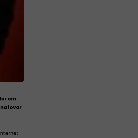
dlar om
rna lovar
internet.