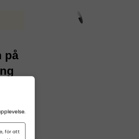
n på
ing
ämnas in
upplevelse.
er att få
nline,
, för att