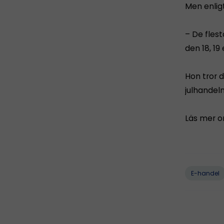
Men enlig
– De fles
den 18, 19
Hon tror 
julhandel
Läs mer o
E-handel