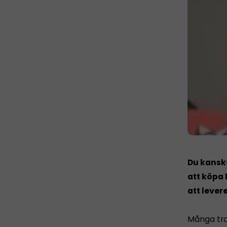
Du kanske
att köpa 
att lever
Många tro