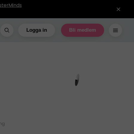
sterMinds
Logga in
Bli medlem
ing