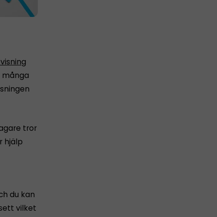
visning
för många
isningen
tagare tror
 hjälp
och du kan
ett vilket