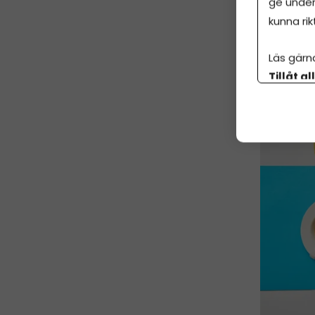
ge under
kunna rik
År
Läs gärn
1 j
Tillåt al
botten p