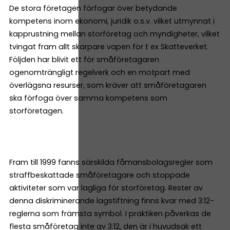
De stora företagen förfogar över betydande
kompetens inom ekonomi, juridik o.s.v. vilket utmynnat i
kapprustning mellan storföretag och myndigheter, vilket
tvingat fram allt skarpare vapen för t ex Skatteverket.
Följden har blivit ett för småföretagaren
ogenomträngligt regelverk och en motpart med
överlägsna resurser, som kräver att småföretagaren
ska förfoga över samma kompetens som
storföretagen.
Fram till 1999 fanns särskilda fåmansbolagsregler som
straffbeskattade småföretagare och stoppade
aktiviteter som var lagliga för storföretag. Rester av
denna diskriminerande lagstiftning finns kvar med 3:12-
reglerna som främsta symbol. I praktiken påverkas de
flesta småföretag inte av 3:12, den är i huvudsak ett