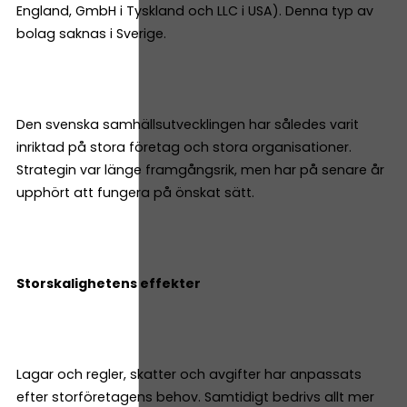
England, GmbH i Tyskland och LLC i USA). Denna typ av
bolag saknas i Sverige.
Den svenska samhällsutvecklingen har således varit
inriktad på stora företag och stora organisationer.
Strategin var länge framgångsrik, men har på senare år
upphört att fungera på önskat sätt.
Storskalighetens effekter
Lagar och regler, skatter och avgifter har anpassats
efter storföretagens behov. Samtidigt bedrivs allt mer