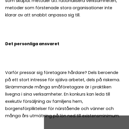
som skapat metoder att rationalisera verksamheten,
metoder som förstenade stora organisationer inte
klarar av att snabbt anpassa sig till.
Det personliga ansvaret
Varför pressar sig företagare hårdare? Dels beroende
på ett stort intresse för själva arbetet, dels på riskerna.
Skrämmande många småföretagare är i praktiken
livegna i sina verksamheter. En konkurs kan leda till
exekutiv försäljning av familjens hem,
borgensförpliktelser för närstående och vänner och
många års utmätning på lön ned till existensminimum.