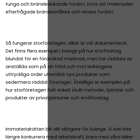
tunga och bränsleslukande fordon, trots att marknaden
efterfrågade bränslesnålare och renare fordon.
Så fungerar storföretagen, vilket är väl dokumenterat.
Det finns flera exempel i Sverige på hur storföretag
blundat för en förändrad marknad, men har räddats av
anställda som på sin fritid och mot ledningens
uttryckliga order utvecklat nya produkter som
sedermera räddat företaget. Åtskilliga är exemplen på
hur storföretagen helt enkelt stulit metoder, tjänster och
produkter av privatpersoner och småföretag.
Immaterialrätten blir allt viktigare för Sverige. Vi kan inte
längre konkurrera med arbetskraft, bara med våra idéer.