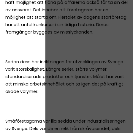
haft möjlighet att tjäna på affärerna också får ta sin del
av ansvaret. Det innebär att företagaren har en
möjlighet att starta om. Flertalet av dagens storföretag
har ett antal konkurser i sin tidiga historia. Deras
framgångar byggdes av misslyckanden.
Sedan dess har inriktningen för utvecklingen av Sverige
varit storskalighet. Längre serier, större volymer,
standardiserade produkter och tjänster. Målet har varit
att minska arbetsinnehållet och ta igen det på kraftigt
ökade volymer.
Småföretagarna var illa sedda under industrialiseringen
av Sverige. Dels var de en relik från skråväsendet, dels