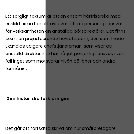
Ett sorgligt faktum är att en ensam hårfrisörska med
enskild firma har ett avsevärt större personligt ansvar
för verksamheten än anställda börsdirektörer. Det finns
t.o.m. en prejudicerande hovrättsdom, den som friade
Skandias tidigare chefstjänsteman, som visar att
anställd direktör inte har något personligt ansvar, i vart
fall inget som motsvarar nivån på löner och andra
förmåner.
Den historiska förklaringen
Det går att fortsätta skriva om hur småföretagare