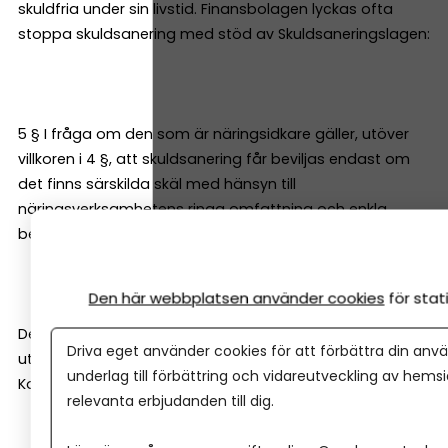
skuldfria under sin livstid. Finansbolagen lyckas ofta
stoppa skuldsanering med stöd av Skuldsaneringslagen:
5 § I fråga om den som är näringsidkare gäller, utöver
villkoren i 4 §, att skuldsanering får beviljas endast om
det finns särskilda skäl med hänsyn till
näringsverksamhetens ringa omfattning och enkla
beskaffenhet.
Den här webbplatsen använder cookies
för sta
Det här är en viktig orsak att misslyckade företagare
Driva eget använder cookies för att förbättra din anvä
utgör 40 procent av landets överskuldsatta (Källa:
underlag till förbättring och vidareutveckling av hems
Konsumentverket).
relevanta erbjudanden till dig.