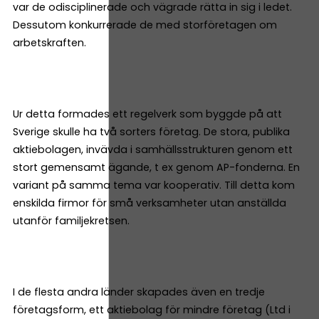
var de odisciplinerade och vägrade rätta in sig i ledet.
Dessutom konkurrerade de med storföretagen om
arbetskraften.
Ur detta formades ett regelverk som byggde på att
Sverige skulle ha två sorters företag. De stora, publika
aktiebolagen, invävda i samhällsstrukturen genom ett
stort gemensamt ägande, t ex genom AP-fonderna. En
variant på samma tema var kooperativ. Till detta kom
enskilda firmor för små verksamheter utan anställda
utanför familjekretsen.
I de flesta andra länder skapades även en tredje
företagsform, ett aktiebolag för mindre företag (Ltd i