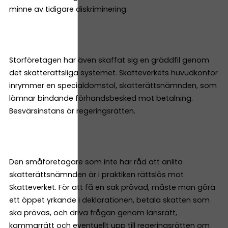
minne av tidigare diskriminering.
Storföretagen har även skaffat sig en gräddfil genom
det skatterättsliga systemet. Skatteverkets huvudkontor
inrymmer en specialdomstol, skatterättsnämnden, som
lämnar bindande förhandsbesked mot betalning.
Besvärsinstans är regeringsrätten.
Den småföretagare som inte har råd att anlita
skatterättsnämnden är i praktiken rättslös mot
Skatteverket. För att få en sak prövad, måste man göra
ett öppet yrkande i deklarationen, betala skatten som
ska prövas, och driva frågan genom länsrätt,
kammarrätt och eventuellt upp till regeringsrätten om