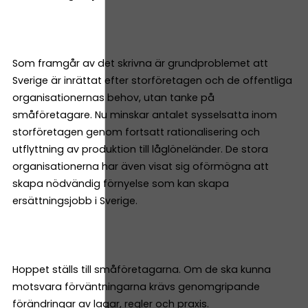
Som framgår av det skrivna är grundproblemet att
Sverige är inrättat efter storföretagen och de offentliga
organisationernas behov, utan tanke på
småföretagare. Nu minskar antalet sysselsatta inom
storföretagen genom fortsatt rationalisering och
utflyttning av produktion till låglöneländer. De stora
organisationerna har även visat sig oförmögna att
skapa nödvändig förnyelse som kan skapa
ersättningsjobb i Sverige.
Hoppet ställs till småföretagarna. Om de ska kunna
motsvara förväntningarna krävs genomgripande
förändringar av lagar, regler och praxis.