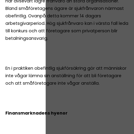
har avsevärt lägre frånvaro än stora organisationer.
Bland småföretagens ägare är sjukfrånvaron närmast
obefintlig. Ovanpå detta kommer 14 dagars
arbetsgivarperiod. Hög sjukfrånvaro kan i värsta fall leda
till konkurs och att företagare som privatperson blir
betalningsansvarig.
En i praktiken obefintlig sjukförsäkring gör att människor
inte vågar lämna sin anställning för att bli företagare
och att småföretagare inte vågar anställa.
Finansmarknadens hyenor