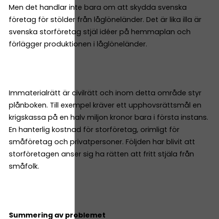
Men det handlar inte bara om att skydda svenska
företag för stölder från låglöneländer. Det är lika illa är
svenska storföretag stjäl idéer på hemmaplan och
förlägger produktionen i låglöneländer.
Immaterialrätt är civilrätt och inom detta område styr
plånboken. Till exempel kräver ett upphovsrättsmål en
krigskassa på en halv miljon kronor bara i första instans.
En hanterlig kostnad för storföretag, orimligt för
småföretag och privatpersoner. Följden har blivit att
storföretagen anser sig ha rätten att fritt stjäla från
småfolk.
Summering av problemet