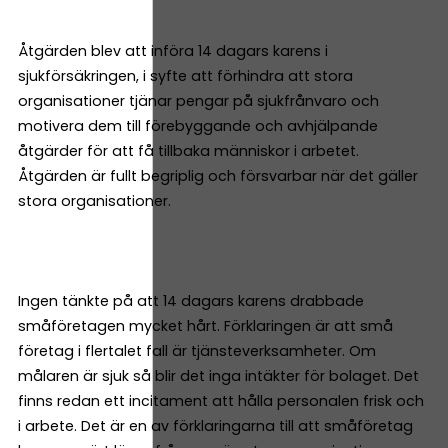
Åtgärden blev att införa 14 dagars karens i
sjukförsäkringen, i syfte att förhindra att stora
organisationer tjänar pengar på sjukfrånvaro och
motivera dem till förebyggande och avhjälpande
åtgärder för att få tillbaka människor i arbetet.
Åtgärden är fullt begriplig och försvarbar när det gäller
stora organisationer.
Ingen tänkte på att 14 dagars karens drabbade
småföretagen mycket hårt. Förklaringen är att små
företag i flertalet fall är tjänsteverksamheter. Om
målaren är sjuk så blir det inga intäkter för bolaget. Det
finns redan ett incitament att hålla personalen frisk och
i arbete. Det är en av förklaringarna till att småföretag