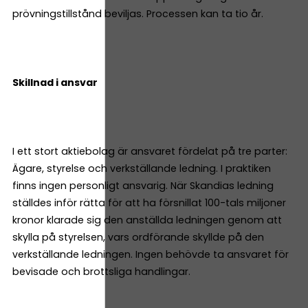
prövningstillstånd beviljas. Processen kan ta tio år.
Skillnad i ansvar
I ett stort aktiebolag är ansvaret fördelat på tre parter:
Ägare, styrelse och verkställande ledning. I praktiken
finns ingen personligt ansvarig. När Skandias ledning
ställdes inför rätta för att ha försnillat 100-tals miljoner
kronor klarade sig den anställda ledningen genom att
skylla på styrelsen, vars ordförande skyllde på den
verkställande ledningen. Ingen behövde ta ansvaret för
bevisade och brottsliga handlingar.