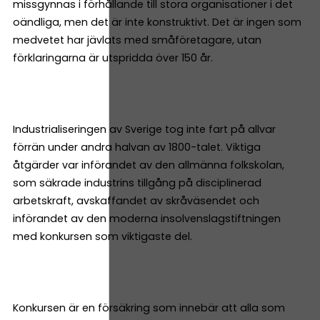
missgynnas i förhållande till stora organisationer i det
oändliga, men det är inte konstruktivt. Det är ingen som
medvetet har jävlats med småföretagare, utan
förklaringarna är utspridda över 150 år.
Industrialiseringen av Sverige tog inte fart på allvar
förrän under andra halvan av 1800-talet. Viktiga
åtgärder var införandet av den allmänna folkskolan,
som säkrade industrins tillgång på disciplinerad
arbetskraft, avskaffandet av skråväsendet och
införandet av den moderna insolvenslagstiftningen
med konkursen som viktigaste del.
Konkursen är en försäkring som innebär att alla som