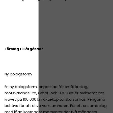
Förslag till åtgärder
Ny bolagsform
En ny bolagsform, anpassad för småföretag,
motsvarande Ltd, GmbH och LCC. Det är tveksamt om
kravet på 100 000 kr i aktiekapital ska sänkas. Pengarna
behövs för att driva verksamheten. För ett ensambolag
med låga kostnader motsvarar det två månaders