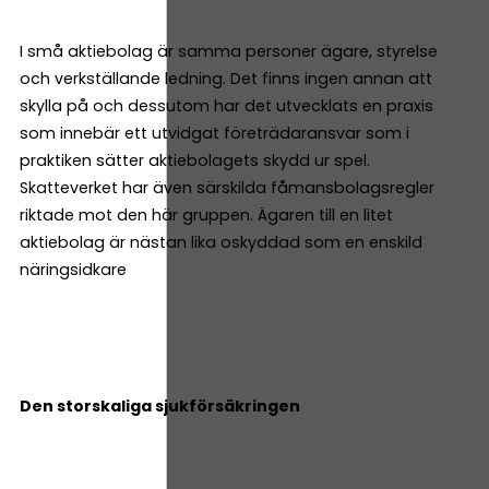
I små aktiebolag är samma personer ägare, styrelse
och verkställande ledning. Det finns ingen annan att
skylla på och dessutom har det utvecklats en praxis
som innebär ett utvidgat företrädaransvar som i
praktiken sätter aktiebolagets skydd ur spel.
Skatteverket har även särskilda fåmansbolagsregler
riktade mot den här gruppen. Ägaren till en litet
aktiebolag är nästan lika oskyddad som en enskild
näringsidkare
Den storskaliga sjukförsäkringen