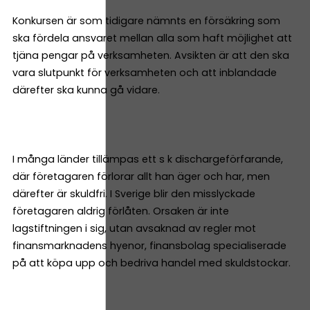
Konkursen är som tidigare nämnts en försäkring som
ska fördela ansvaret mellan alla som haft möjlighet att
tjäna pengar på verksamheten. Avsikten är att den ska
vara slutpunkt för verksamheten och att inblandade
därefter ska kunna gå vidare.
I många länder tillämpas ett s k dischargeförfarande,
där företagaren förlorar allt han äger och har, men
därefter är skuldfri. I Sverige blir den misslyckade
företagaren aldrig förlåten. Orsaken är inte
lagstiftningen i sig, utan avsaknad av regler mot
finansmarknadens hyenor, finansbolag specialiserade
på att köpa upp och bedriva handel med skuldstockar.