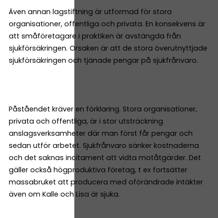
Även annan lagstiftning är utformad för stora
organisationer, offentliga och privata. En konsekvens är
att småföretagare i praktiken är avstängda från
sjukförsäkringen. Orsaken är att de stora överutnyttjade
sjukförsäkringen och tjänade pengar på sjukfrånvaro.
Påståendet kräver en förklaring. Stora organisationer,
privata och offentliga, är i stor utsträckning
anslagsverksamheter där man först får pengar och
sedan utför arbetet. Sjukfrånvaro sänker kostnaderna
och det saknas incitament att vidta motåtgärder. Det
gäller också högproduktiva företag, t ex fortsätter
massabruket att producera med oförändrade intäkter
även om Kalle och Lisa är sjuka.