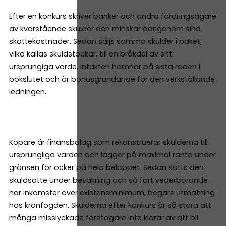
Efter en konkurs skriver banker och andra fordringsägare
av kvarstående skulder och minskar därigenom sina
skattekostnader. Sedan säljs samma skulder i paket,
vilka kallas skuldstockar, till en bråkdel av sitt
ursprungiga värde. Intäkten hamnar på sista raden i
bokslutet och är bonusgrundande för den verkställande
ledningen.
Köpare är finansbolag som rekonstruerar skulderna till
ursprungliga värden och lägger på maximal ränta under
gränsen för ocker på hela beloppet. Sedan sätts den
skuldsatte under bevakning och så fort vederbörande
har inkomster över existensminimum, begärs utmätning
hos kronfogden. Skulderna efter konkurs är så stora att
många misslyckade företagare inte klarar av att bli