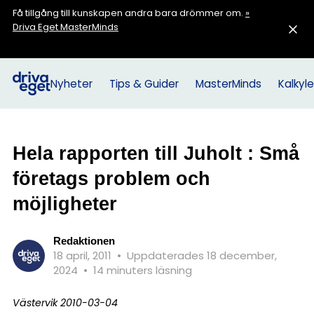
Få tillgång till kunskapen andra bara drömmer om.
»
Driva Eget MasterMinds
Nyheter
Tips & Guider
MasterMinds
Kalkyle
Hela rapporten till Juholt : Små
företags problem och
möjligheter
Redaktionen
18 april, 2011
•
Uppdaterades 18 december,
2024
•
14 minuters läsning
Västervik 2010-03-04