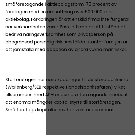
småföretagande i aktiebolagsform. 75 procent av
företagen med en omsättning över 500 000 kr är
aktiebolag. Förklaringen är att enskild firma inte fungerar
när verksamheten växer. Enskild firma är ett tillstånd att
bedriva näringsverksamhet som privatperson på
obegränsad personlig risk. Anställda utanför familjen är
att jämställa med adoption av andra vuxna människor.
Storföretagen har nära kopplingar till de stora bankerna
(Wallenberg/SEB respektive Handelsbankssfären) vilket
tillsammans med AP-fondernas stora ägande inneburit
att enorma mängder kapital styrts till storföretagen.
Små företags kapitalbehov har varit underordnat.