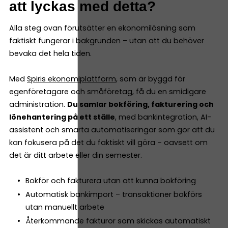
att lyckas med detta?
Alla steg ovan förutsätter en ekonomilösning som
faktiskt fungerar i bakgrunden – utan att du behöver
bevaka det hela tiden.
Med
Spiris ekonomiplattform
, som är byggd för
egenföretagare och småföretag, få du en smidigare
administration.
Du samlar bokföring, fakturering och
lönehantering på ett ställe
, med bankintegration, AI-
assistent och smarta automatiseringar som gör att du
kan fokusera på det du faktiskt vill göra – oavsett om
det är ditt arbete eller din semester.
Bokför och fakturera utan att kunna bokföring
Automatisk bankimport – transaktioner bokförs
utan manuellt arbete
Återkommande fakturor som skickas automatiskt