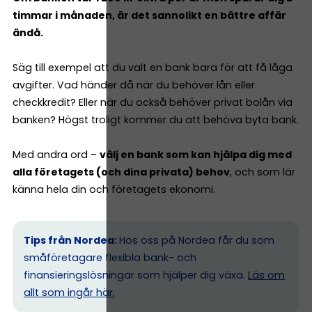
timmar i månaden, är det sannolikt en bättre affär
ändå.
Säg till exempel att du valt en bank bara för att få låga
avgifter. Vad händer då när du behöver lån eller
checkkredit? Eller när du också behöver privat bolån via
banken? Högst troligt kommer du att behöva byta bank.
Med andra ord –
välj en bank som kan hjälpa dig med
alla företagets (och dina privata) behov
, och som lär
känna hela din och företagets ekonomi.
Tips från Nordea:
Hos oss på Nordea får du som
småföretagare flexibla bank- och
finansieringslösningar som hjälper dig växa.
Läs om
allt som ingår här.