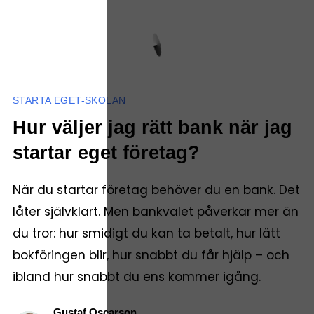
STARTA EGET-SKOLAN
Hur väljer jag rätt bank när jag
startar eget företag?
När du startar företag behöver du en bank. Det
låter självklart. Men bankvalet påverkar mer än
du tror: hur smidigt du kan ta betalt, hur lätt
bokföringen blir, hur snabbt du får hjälp – och
ibland hur snabbt du ens kommer igång.
Gustaf Oscarson