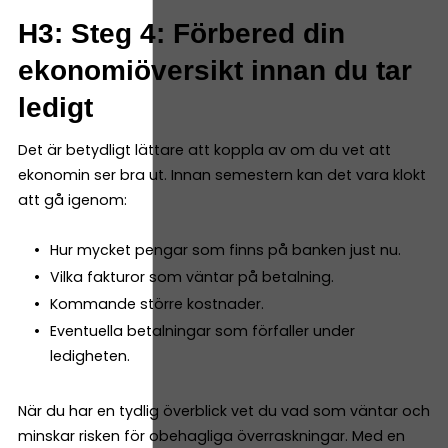
H3: Steg 4: Förbered din
ekonomiöversikt innan du tar
ledigt
Det är betydligt lättare att koppla av om du vet att
ekonomin ser bra ut. Innan semestern kan det vara klokt
att gå igenom:
Hur mycket pengar som finns på banken just nu.
Vilka fakturor som väntar på betalning.
Kommande större kostnader.
Eventuella betalningar som förfaller under
ledigheten.
När du har en tydlig överblick vet du vad som väntar och
minskar risken för obehagliga överraskningar. Med en