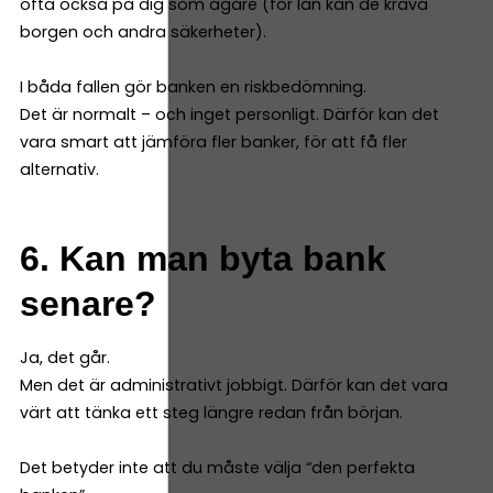
ofta också på dig som ägare (för lån kan de kräva
borgen och andra säkerheter).
I båda fallen gör banken en riskbedömning.
Det är normalt – och inget personligt. Därför kan det
vara smart att jämföra fler banker, för att få fler
alternativ.
6. Kan man byta bank
senare?
Ja, det går.
Men det är administrativt jobbigt. Därför kan det vara
värt att tänka ett steg längre redan från början.
Det betyder inte att du måste välja “den perfekta