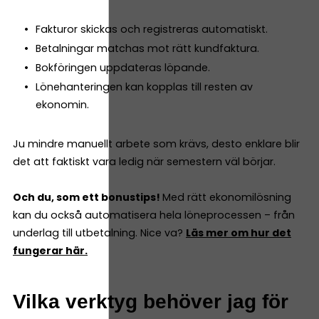
Fakturor skickas och registreras automatiskt.
Betalningar matchas mot rätt kundfaktura.
Bokföringen uppdateras löpande.
Lönehanteringen kan kopplas till resten av
ekonomin.
Ju mindre manuellt arbete som krävs, desto enklare blir
det att faktiskt vara ledig när semestern väl börjar.
Och du, som ett bonustips!
Med rätt ekonomilösning
kan du också automatisera hela löneprocessen – från
underlag till utbetalning. Nice va?
Läs mer om hur det
fungerar här.
Vilka verktyg behöver jag för