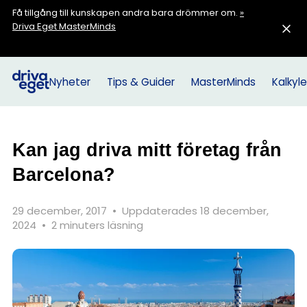
Få tillgång till kunskapen andra bara drömmer om.
»
Driva Eget MasterMinds
Nyheter
Tips & Guider
MasterMinds
Kalkyle
Kan jag driva mitt företag från
Barcelona?
29 december, 2017
•
Uppdaterades 18 december,
2024
•
2 minuters läsning