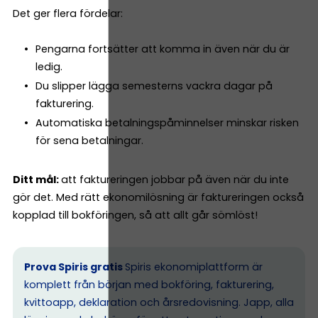
Det ger flera fördelar:
Pengarna fortsätter att komma in även när du är
ledig.
Du slipper lägga semesterns vackra dagar på
fakturering.
Automatiska betalningspåminnelser minskar risken
för sena betalningar.
Ditt mål:
att faktureringen jobbar på även när du inte
gör det. Med rätt ekonomilösning är faktureringen också
kopplad till bokföringen, så att allt går sömlöst!
Prova Spiris gratis
Spiris ekonomiplattform är
komplett från början med bokföring, fakturering,
kvittoapp, deklaration och årsredovisning. Japp, alla