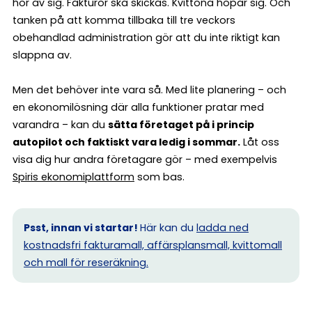
hör av sig. Fakturor ska skickas. Kvittona hopar sig. Och
tanken på att komma tillbaka till tre veckors
obehandlad administration gör att du inte riktigt kan
slappna av.
Men det behöver inte vara så. Med lite planering – och
en ekonomilösning där alla funktioner pratar med
varandra – kan du
sätta företaget på i princip
autopilot och faktiskt vara ledig i sommar.
Låt oss
visa dig hur andra företagare gör – med exempelvis
Spiris ekonomiplattform
som bas.
Psst, innan vi startar!
Här kan du
ladda ned
kostnadsfri fakturamall, affärsplansmall, kvittomall
och mall för reseräkning.