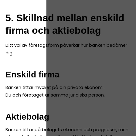
5. Skillnad mellan enskild
firma och aktiebolag
Ditt val av företagsform påverkar hur banken bedömer
dig.
Enskild firma
Banken tittar mycket på din privata ekonomi.
Du och företaget är samma juridiska person.
Aktiebolag
Banken tittar på bolagets ekonomi och prognoser, men