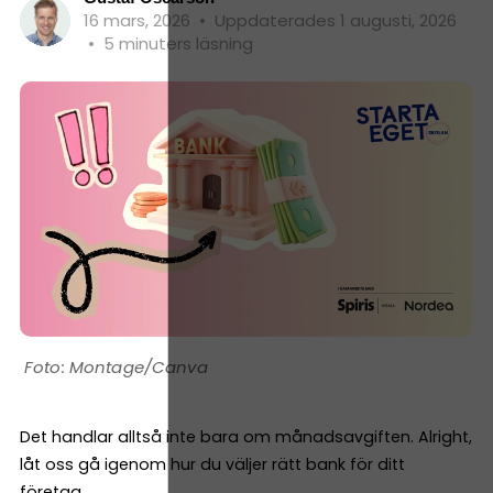
16 mars, 2026
•
Uppdaterades 1 augusti, 2026
•
5 minuters läsning
Montage/Canva
Det handlar alltså inte bara om månadsavgiften. Alright,
låt oss gå igenom hur du väljer rätt bank för ditt
företag.