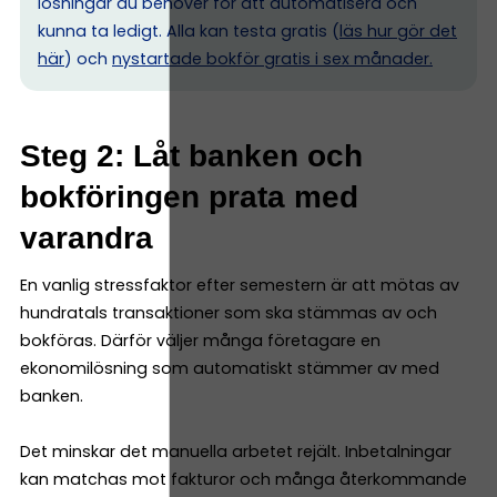
lösningar du behöver för att automatisera och
kunna ta ledigt. Alla kan testa gratis (
läs hur gör det
här
) och
nystartade bokför gratis i sex månader.
Steg 2: Låt banken och
bokföringen prata med
varandra
En vanlig stressfaktor efter semestern är att mötas av
hundratals transaktioner som ska stämmas av och
bokföras. Därför väljer många företagare en
ekonomilösning som automatiskt stämmer av med
banken.
Det minskar det manuella arbetet rejält. Inbetalningar
kan matchas mot fakturor och många återkommande