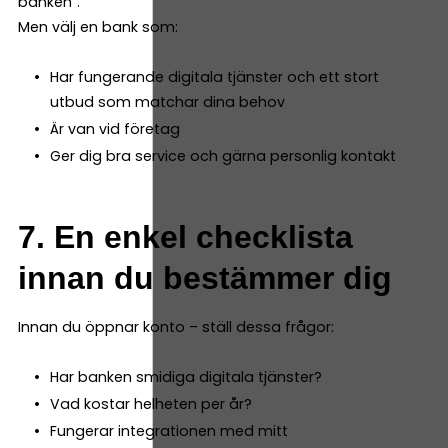
banken”.
Men välj en bank som:
Har fungerande digitala tjänster och ett stort
utbud som matchar dina behov
Är van vid företag
Ger dig bra service och gärna personlig kontakt
7. En enkel checklista
innan du bestämmer dig
Innan du öppnar konto – ställ dessa frågor:
Har banken smidiga digitala tjänster?
Vad kostar helheten per år?
Fungerar integrationen med mitt