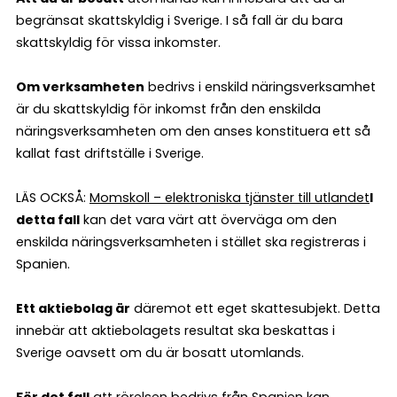
begränsat skattskyldig i Sverige. I så fall är du bara
skattskyldig för vissa inkomster.
Om verksamheten
bedrivs i enskild näringsverksamhet
är du skattskyldig för inkomst från den enskilda
näringsverksamheten om den anses konstituera ett så
kallat fast driftställe i Sverige.
LÄS OCKSÅ:
Momskoll – elektroniska tjänster till utlandet
I
detta fall
kan det vara värt att överväga om den
enskilda näringsverksamheten i stället ska registreras i
Spanien.
Ett aktiebolag är
däremot ett eget skattesubjekt. Detta
innebär att aktiebolagets resultat ska beskattas i
Sverige oavsett om du är bosatt utomlands.
För det fall
att rörelsen bedrivs från Spanien kan