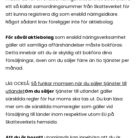
ett så kallat samordningsnummer från Skatteverket för
att kunna registrera dig som enskild näringsidkare.
Något sådant krav föreligger inte för aktiebolag.
För såväl aktiebolag
som enskild näringsverksamhet
gäller att samtliga affärshändelser måste bokföras.
Detta innebär att du är skyldig att bokföra dina
försäljningar, även om du säljer färre än tio tjänster per
månad.
LÄS OCKSÅ:
Så funkar momsen när du säljer tjänster till
utlandet
Om du säljer
tjänster till utlandet gäller
särskilda regler för hur moms ska tas ut. Du kan läsa
mer om de särskilda momsregler som gäller vid
försäljning till länder inom respektive utom EU på
Skatteverkets hemsida.
Att du är bosatt
utomlands kan innebära att du är