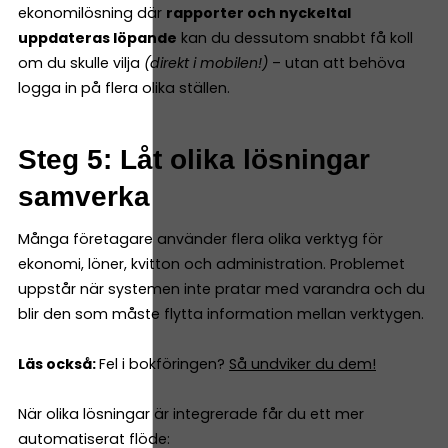
ekonomilösning där
rapporter och nyckeltal
uppdateras löpande
kan du dessutom snabbt få koll
om du skulle vilja
(direkt i mobilen!)
– utan att behöva
logga in på flera olika ställen.
Steg 5: Låt olika lösningar
samverka
Många företagare använder flera olika verktyg för
ekonomi, löner, kvitton och administration. Problemet
uppstår när systemen inte pratar med varandra och du
blir den som måste flytta information mellan verktygen.
Läs också:
Fel i bokföringen?
Så undviker du dem!
När olika lösningar är integrerade får du ett mer
automatiserat flöde: