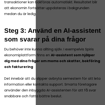
transaktioner kan bokföras automatiskt. Resultatet blir
att ekonomin fortsätter uppdateras i bakgrunden
medan du är ledig.
Steg 3: Använd en AI-assistent
som svarar på dina frågor
Du behöver inte kunna allting själv. I exempelvis Spiris
ekonomiplattform finns en
AI-assistent som hjälper
dig med dina frågor om moms och skatter, bokföring
och fakturering
Det innebär att du slipper avbryta semestern för att leta
information eller kontakta support. Smarta företagare
använder den inbyggda AI-assistenten för att få svar
snabbare och fatta bättre beslut.