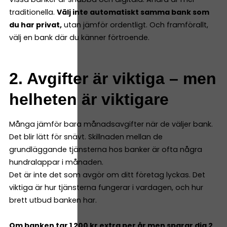
traditionella.
Välj inte automatiskt samma bank som
du har privat,
utan jämför ordentligt. Och framförallt,
välj en bank där du känner förtroende.
2. Avgifter är viktiga – men
helheten är viktigare
Många jämför bara månadsavgifter när de väljer bank.
Det blir lätt för snävt. Skillnaden mellan de
grundläggande tjänsterna hos banker är ofta några
hundralappar i månaden.
Det är inte det som avgör om ditt företag lyckas. Det
viktiga är hur tjänsterna fungerar i vardagen, och hur
brett utbud banken har.
Om banken tar 1 200 kr extra per år men sparar dig 2