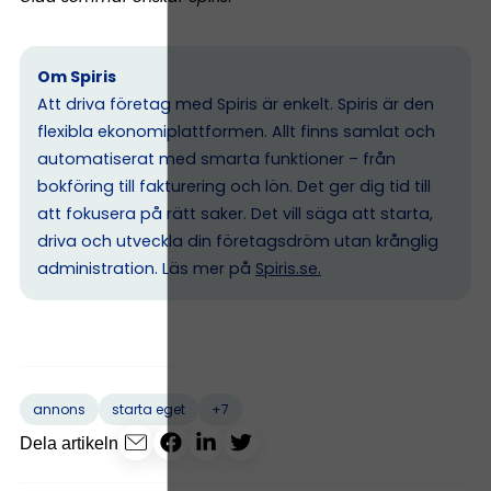
Om Spiris
Att driva företag med Spiris är enkelt. Spiris är den
flexibla ekonomiplattformen. Allt finns samlat och
automatiserat med smarta funktioner – från
bokföring till fakturering och lön. Det ger dig tid till
att fokusera på rätt saker. Det vill säga att starta,
driva och utveckla din företagsdröm utan krånglig
administration. Läs mer på
Spiris.se
.
+7
annons
starta eget
Dela artikeln