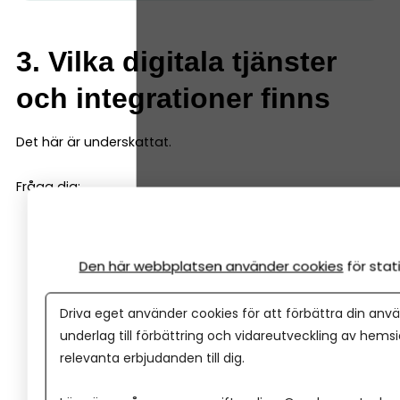
3. Vilka digitala tjänster
och integrationer finns
Det här är underskattat.
Fråga dig:
Kan jag koppla banken direkt till mitt
bokföringsprogram?
Den här webbplatsen använder cookies
för sta
Har de en smidig app för företagare?
Är det enkelt att attestera betalningar (om du nu
Driva eget använder cookies för att förbättra din anvä
gör det via banken)?
underlag till förbättring och vidareutveckling av hems
Hur fungerar Swish, kort och e-handel? Vilka
relevanta erbjudanden till dig.
betallösningar är integrerade?