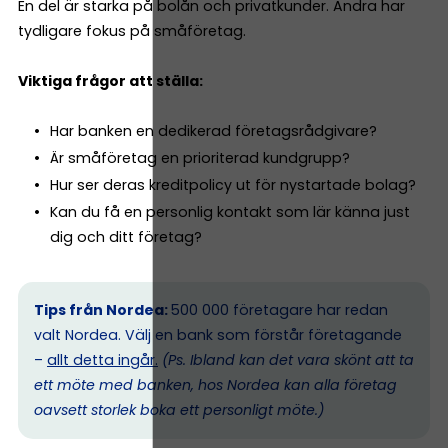
En del är starka på bolån och privatkunder. Andra har
tydligare fokus på småföretag.
Viktiga frågor att ställa:
Har banken en dedikerad företagsrådgivare?
Är småföretag en prioriterad kundgrupp?
Hur ser deras kreditpolicy ut för nystartade bolag?
Kan du få en personlig kontakt som lär känna just
dig och ditt företag?
Tips från Nordea:
500 000 företagare har redan
valt Nordea. Välj en bank som förstår företagande
–
allt detta ingår.
(Ps. I
bland kan det vara skönt att ta
ett möte med banken, hos Nordea kan alla företag
oavsett storlek boka ett personligt möte.)