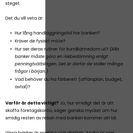
steget.
Det du vill veta är:
Hur lång handläggningstid har banken?
Kräver de fysiskt möte?
Hur ser deras rutiner för kundkännedom ut?
(Alla
banker måste göra en riskbedömning enligt
penningtvättslagen. Det är därför de ställer många
frågor i början.)
Vad behöver du ha förberett (affärsplan, budget,
avtal)?
Varför är detta viktigt?
Jo, hur smidigt det är att
skaffa företagskonto, säger ganska mycket om hur
smidig resten av resan med banken kommer att bli.
Vissa banker är snabba och digitala. Andra är mer