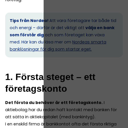
Tips från Nordea!
Att vara företagare tar både tid
och energi – därför är det viktigt att
välja en bank
som förstår dig
och som företaget kan växa
med. Här kan du läsa mer om
Nordeas smarta
banklösningar för dig som startar eget.
1. Första steget – ett
företagskonto
Det första du behöver är ett företagskonto.
I
aktiebolag har du redan haft kontakt med banken för
att sätta in aktiekapitalet (med bankintyg).
I en enskild firma är bankkontot ofta det första riktiga