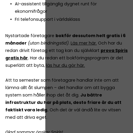
AI-assistent tillgänglig dygnet runt för
ekonomifrågor
Fri telefonsupport i världsklass
Nystartade företagare
bokför dessutom helt gratis i 6
månader
(utan bindningstid)
.
Läs mer här.
Och har du
redan drivit företag ett tag kan du självklart
prova Spiris
gratis här
. Har du redan ett bokföringsprogram är det
superlätt att byta,
läs hur du gör här.
Att ta semester som företagare handlar inte om att
lämna allt åt slumpen – det handlar om att bygga
system som håller ihop det åt dig.
Ju bättre
infrastruktur du har på plats, desto friare är du att
faktiskt vara ledig.
Och det är väl ändå lite av vitsen
med att driva eget.
Glad sommar önskar Spiris!