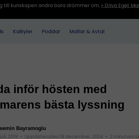
ång till kunskapen andra bara drömmer om.
» Driva Eget Ma
ds
Kalkyler
Poddar
Mallar & Avtal
a inför hösten med
marens bästa lyssning
semin Bayramoglu
juli, 2019
•
Uppdaterades 18 december, 2024
•
2 minuters l