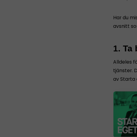
Har du mi
avsnitt s
1. Ta 
Alldeles f
tjänster.
av Starta