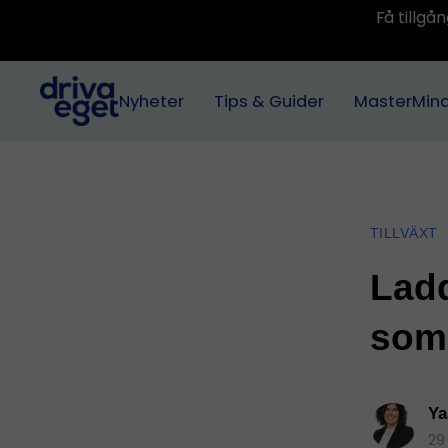
Få tillg
Nyheter
Tips & Guider
MasterMin
TILLVÄXT
Ladd
som
Ya
29 