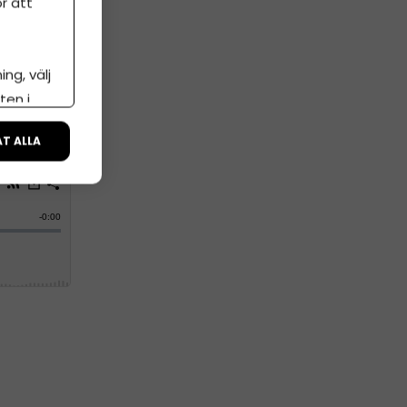
r att
 samtidigt
t ifrån
ng, välj
inary
ten i
ÅT ALLA