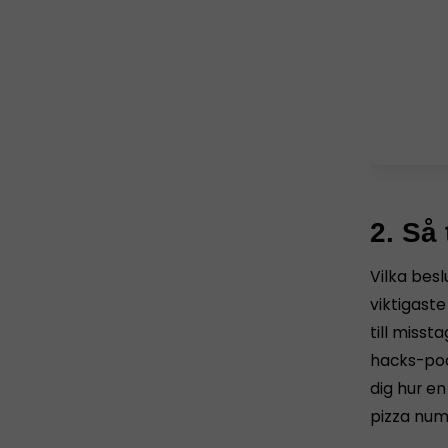
2. Så 
Vilka besl
viktigaste
till misst
hacks-pod
dig hur en
pizza nu