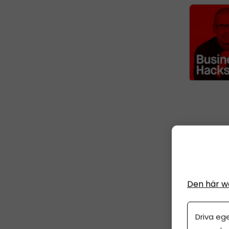
Den här w
3. Ki
Driva eg
Hur många