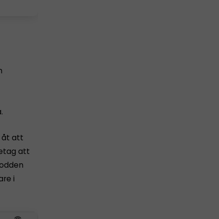
n
.
 åt att
etag att
-podden
re i