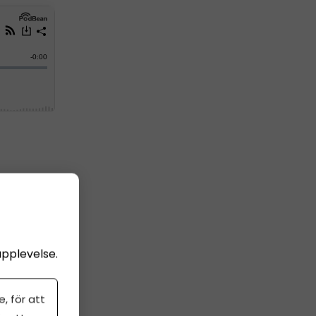
upplevelse.
, för att
 är en av