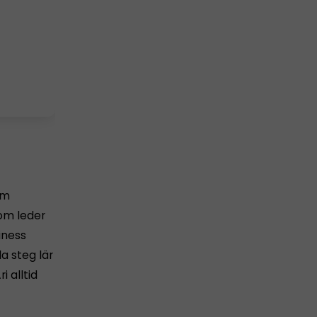
em
som leder
iness
a steg lär
i alltid