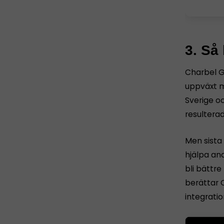
3. Så
Charbel Ga
uppväxt m
Sverige oc
resulterad
Men sista 
hjälpa an
bli bättre
berättar C
integratio