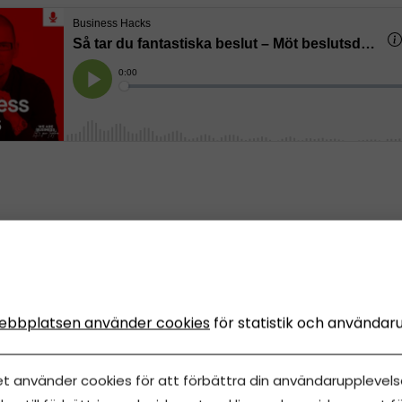
ebbplatsen använder cookies
för statistik och användar
cki startade en helt ny bransch
et använder cookies för att förbättra din användarupplevelse
 svenskar har skapat en helt ny bransch? Kicki Theander