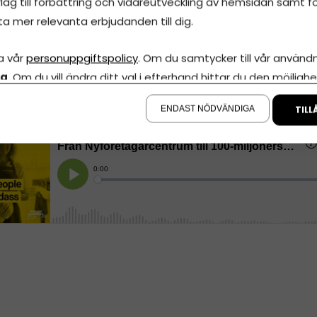
lag till förbättring och vidareutveckling av hemsidan samt fö
h med
Middagsfrid
gick hon från idé till 100-miljonersbolag,
ta mer relevanta erbjudanden till dig.
rändrade hur vi handlar vår mat. Men resan har varit lång
ch nu delar Kicki frikostigt med sig av motgångarna och
a vår
personuppgiftspolicy
. Om du samtycker till vår användni
arna som formade hennes entreprenörskap i podden Ord
la
. Om du vill ändra ditt val i efterhand hittar du den möjlighe
o Do Badass Things.
å sidan.
ENDAST NÖDVÄNDIGA
TILL