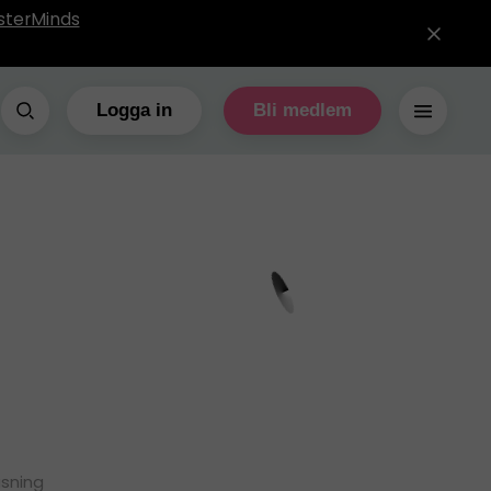
sterMinds
Logga in
Bli medlem
äsning