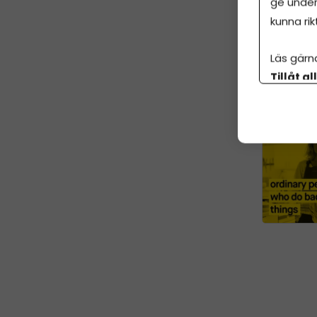
ge under
de få, oc
kunna rik
som hon fö
spikrak, o
Läs gärn
framgång
Tillåt al
People Wh
botten p