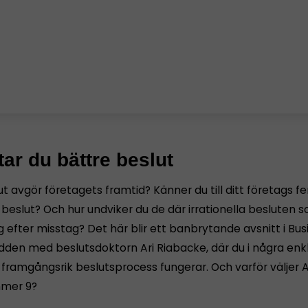
tar du bättre beslut
ut avgör företagets framtid? Känner du till ditt företags f
 beslut? Och hur undviker du de där irrationella besluten 
ag efter misstag? Det här blir ett banbrytande avsnitt i Bus
den med beslutsdoktorn Ari Riabacke, där du i några enkl
 framgångsrik beslutsprocess fungerar. Och varför väljer Ar
mmer 9?