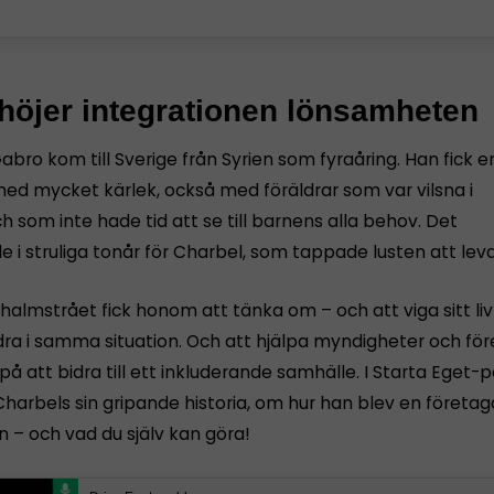
 höjer integrationen lönsamheten
bro kom till Sverige från Syrien som fyraåring. Han fick e
ed mycket kärlek, också med föräldrar som var vilsna i
h som inte hade tid att se till barnens alla behov. Det
e i struliga tonår för Charbel, som tappade lusten att leva
halmstrået fick honom att tänka om – och att viga sitt liv
dra i samma situation. Och att hjälpa myndigheter och för
 på att bidra till ett inkluderande samhälle. I Starta Eget
harbels sin gripande historia, om hur han blev en företaga
n – och vad du själv kan göra!