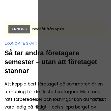
ANNONS
Innehåll från
Spiris
EKONOMI & SKATT
Så tar andra företagare
semester – utan att företaget
stannar
Att koppla bort företaget på sommaren är en
utmaning för de flesta företagare. Men med
rätt förberedelser och lösningar kan du faktiskt
vara ledig på riktigt – och slippa berget av