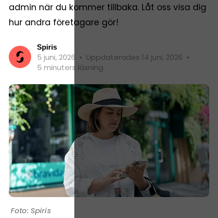
admin när du kommer tillbaka. Låt oss visa dig
hur andra företagare gör!
Spiris
5 juni, 2026
•
Uppdaterades 14 juni, 2026
•
5 minuters läsning
Spiris