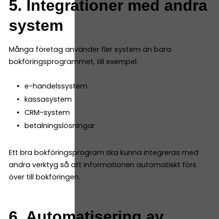
5. Integrationer med andra
system
Många företag använder fler system än bara
bokföringsprogrammet, till exempel:
e-handelssystem
kassasystem
CRM-system
betalningslösningar
Ett bra bokföringsprogram ska kunna integreras med
andra verktyg så att informationen automatiskt förs
över till bokföringen.
6. Automatisering av