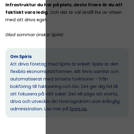
infrastruktur du har på plats, desto friare är du att
faktiskt vara ledig.
Och det är väl ändå lite av vitsen
med att driva eget.
Glad sommar önskar Spiris!
Om Spiris
Att driva företag med Spiris är enkelt. Spiris är den
flexibla ekonomiplattformen. Allt finns samlat och
automatiserat med smarta funktioner – från
bokföring till fakturering och lön. Det ger dig tid till
att fokusera på rätt saker. Det vill säga att starta,
driva och utveckla din företagsdröm utan krånglig
administration. Läs mer på
Spiris.se
.