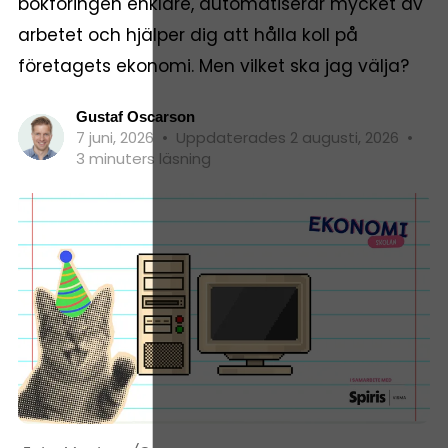
bokföringen enklare, automatiserar mycket av
arbetet och hjälper dig att hålla koll på
företagets ekonomi. Men vilket ska jag välja?
Gustaf Oscarson
7 juni, 2026
•
Uppdaterades 2 augusti, 2026
•
3 minuters läsning