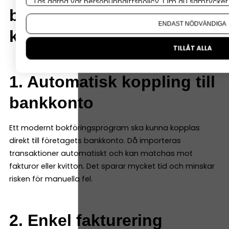
Läs gärna vår
personuppgiftspolicy
. Om du samtycker t
bokföringsprogram ska
Om du vill ändra ditt val i efterhand hittar du den möjl
ENDAST NÖDVÄNDIGA
kunna
TILLÅT ALLA
1. Automatisk koppling till
bankkonto
Ett modernt bokföringsprogram ska kunna kopplas
direkt till företagets bankkonto. Då importeras
transaktioner automatiskt och kan matchas mot
fakturor eller kvitton. Det sparar mycket tid och minskar
risken för manuella fel.
2. Enkel fakturering