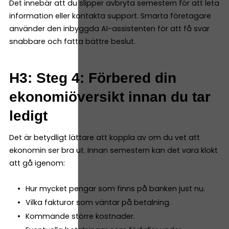
Det innebär att du slipper avbryta semestern för att leta
information eller kontakta support. Smarta företagare
använder den inbyggda AI-assistenten för att få svar
snabbare och fatta bättre beslut.
H3: Steg 4: Förbered din
ekonomiöversikt innan du tar
ledigt
Det är betydligt lättare att koppla av om du vet att
ekonomin ser bra ut. Innan semestern kan det vara klokt
att gå igenom:
Hur mycket pengar som finns på banken just nu.
Vilka fakturor som väntar på betalning.
Kommande större kostnader.