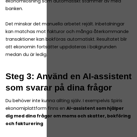
ekonomilösning som automatiskt stämmer av med
banken.
Det minskar det manuella arbetet rejält. Inbetalningar
kan matchas mot fakturor och många återkommande
transaktioner kan bokföras automatiskt. Resultatet blir
att ekonomin fortsätter uppdateras i bakgrunden
medan du är ledig.
Steg 3: Använd en AI-assistent
som svarar på dina frågor
Du behöver inte kunna allting själv. I exempelvis Spiris
ekonomiplattform finns en
AI-assistent som hjälper
dig med dina frågor om moms och skatter, bokföring
och fakturering