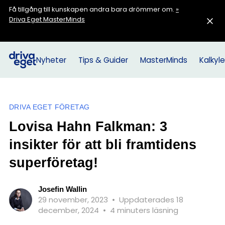
Få tillgång till kunskapen andra bara drömmer om.
»
Driva Eget MasterMinds
Nyheter
Tips & Guider
MasterMinds
Kalkyle
DRIVA EGET FÖRETAG
Lovisa Hahn Falkman: 3
insikter för att bli framtidens
superföretag!
Josefin Wallin
29 november, 2023
•
Uppdaterades 18
december, 2024
•
4 minuters läsning