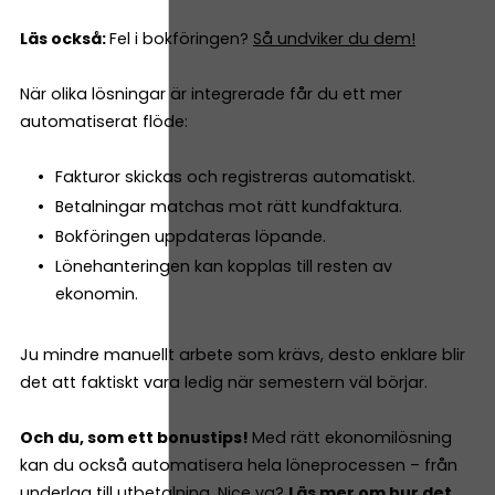
Läs också:
Fel i bokföringen?
Så undviker du dem!
När olika lösningar är integrerade får du ett mer
automatiserat flöde:
Fakturor skickas och registreras automatiskt.
Betalningar matchas mot rätt kundfaktura.
Bokföringen uppdateras löpande.
Lönehanteringen kan kopplas till resten av
ekonomin.
Ju mindre manuellt arbete som krävs, desto enklare blir
det att faktiskt vara ledig när semestern väl börjar.
Och du, som ett bonustips!
Med rätt ekonomilösning
kan du också automatisera hela löneprocessen – från
underlag till utbetalning. Nice va?
Läs mer om hur det