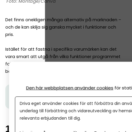
Montage/Canva
Det finns onekligen många alternativ på marknaden –
och de kan skilja sig ganska mycket i funktioner och
pris.
Istället för att fastna i specifika varumärken kan det
vara smart att utgå från vilka funktioner programmet
faktiskt har. Här är en checklista med tio saker ett bra
bokföringsprogram bör klara av.
Den här webbplatsen använder cookies
för sta
Tips från Spiris:
Bokför gratis – i 6 månader!
För dig
som startat företag de senaste 12 månaderna.
Driva eget använder cookies för att förbättra din anvä
underlag till förbättring och vidareutveckling av hems
relevanta erbjudanden till dig.
10 saker ett bra