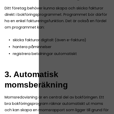
Ditt företag behöver kunna skapa och skicka fakturor
direkt i bokföringsprogrammet. Programmet bör därför
ha en enkel faktureringsfunktion. Det är också en fördel
om programmet kan:
skicka fakturor digitalt (även e-faktura)
hantera påminnelser
registrera betalningar automatiskt
3. Automatisk
momsberäkning
Momsredovisning är en central del av bokföringen. Ett
bra bokföringsprogram räknar automatiskt ut moms
och kan skapa en momsrapport som ligger till grund för