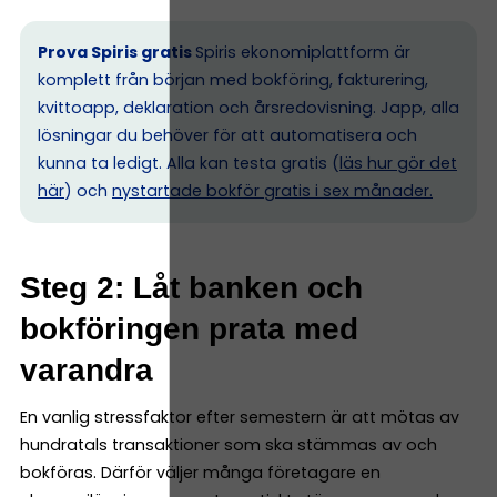
Prova Spiris gratis
Spiris ekonomiplattform är
komplett från början med bokföring, fakturering,
kvittoapp, deklaration och årsredovisning. Japp, alla
lösningar du behöver för att automatisera och
kunna ta ledigt. Alla kan testa gratis (
läs hur gör det
här
) och
nystartade bokför gratis i sex månader.
Steg 2: Låt banken och
bokföringen prata med
varandra
En vanlig stressfaktor efter semestern är att mötas av
hundratals transaktioner som ska stämmas av och
bokföras. Därför väljer många företagare en