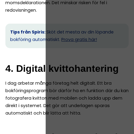
momsdeklarationen. Det minskar risken för fel i
redovisningen.
Tips från Spiris:
Sköt det mesta av din löpande
bokföring automatiskt.
Prova gratis här!
4. Digital kvittohantering
I dag arbetar många företag helt digitalt. Ett bra
bokföringsprogram bör därför ha en funktion där du kan
fotografera kvitton med mobilen och ladda upp dem
direkt i systemet. Det gör att underlagen sparas
automatiskt och blir lätta att hitta.