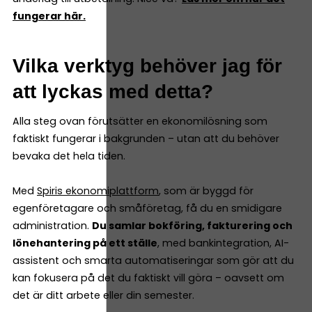
fungerar här.
Vilka verktyg behöver jag för
att lyckas med detta?
Alla steg ovan förutsätter en ekonomilösning som
faktiskt fungerar i bakgrunden – utan att du behöver
bevaka det hela tiden.
Med
Spiris ekonomiplattform
, som är byggd för
egenföretagare och småföretag, få du en smidigare
administration.
Du samlar bokföring, fakturering och
lönehantering på ett ställe
, med bankintegration, AI-
assistent och smarta automatiseringar som gör att du
kan fokusera på det du faktiskt vill göra – oavsett om
det är ditt arbete eller din semester.