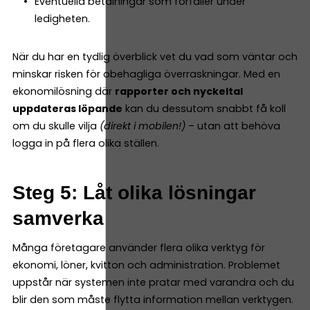
Eventuella betalningar som förfaller under
ledigheten.
När du har en tydlig överblick vet du vad som väntar och
minskar risken för obehagliga överraskningar. Med en
ekonomilösning där
rapporter och nyckeltal
uppdateras löpande
kan du dessutom snabbt få koll
om du skulle vilja
(direkt i mobilen!)
– utan att behöva
logga in på flera olika ställen.
Steg 5: Låt olika lösningar
samverka
Många företagare använder flera olika verktyg för
ekonomi, löner, kvitton och administration. Problemet
uppstår när systemen inte pratar med varandra och du
blir den som måste flytta information mellan verktygen.