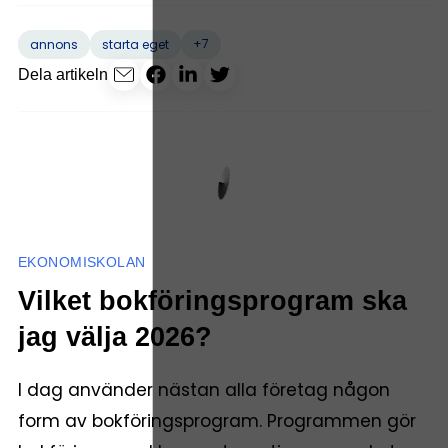
+7
annons
starta eget
Dela artikeln
EKONOMISKOLAN
Vilket bokföringsprogram ska
jag välja 2026?
I dag använder nästan alla företag någon
form av bokföringsprogram. Programmen gör