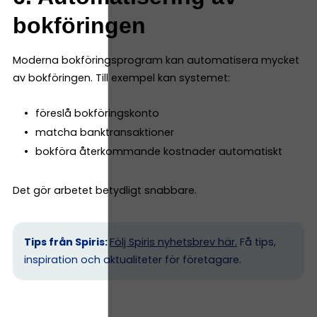
bokföringen
Moderna bokföringsprogram kan automatisera mycket
av bokföringen. Till exempel kan systemet:
föreslå bokföringskonto
matcha banktransaktioner
bokföra återkommande kostnader automatiskt
Det gör arbetet betydligt snabbare.
Tips från Spiris:
Följ Spiris nyhetsbrev här.
Få tips,
inspiration och aktualiteter för företagare.