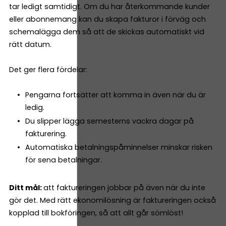
tar ledigt samtidigt. Om du har återkommande kunder
eller abonnemang kan du skapa fakturor i förväg och
schemalägga dem så att de skickas automatiskt vid
rätt datum.
Det ger flera fördelar:
Pengarna fortsätter att komma in även när du är
ledig.
Du slipper lägga semesterns vackra dagar på
fakturering.
Automatiska betalningspåminnelser minskar risken
för sena betalningar.
Ditt mål:
att faktureringen jobbar på även när du inte
gör det. Med rätt ekonomilösning är faktureringen också
kopplad till bokföringen, så att allt går sömlöst!