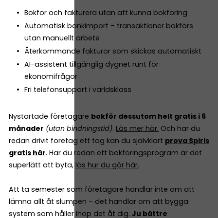
Bokför och fakturera utan att kunna bokföring
Automatisk bankimport – transaktioner bokförs
utan manuellt arbete
Återkommande fakturor som skickas automatiskt
AI-assistent tillgänglig dygnet runt för
ekonomifrågor
Fri telefonsupport i världsklass
Nystartade företagare
bokför dessutom helt gratis i 6
månader
(utan bindningstid)
.
Läs mer här.
Och har du
redan drivit företag ett tag kan du självklart
prova Spiris
gratis här
. Har du redan ett bokföringsprogram är det
superlätt att byta,
läs hur du gör här.
Att ta semester som företagare handlar inte om att
lämna allt åt slumpen – det handlar om att bygga
system som håller ihop det åt dig.
Ju bättre