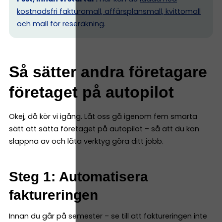
kostnadsfri fakturamall, affärsplansmall, kvittomall
och mall för reseräkning.
Så sätter andra företagare
företaget på autopilot
Okej, då kör vi igång. Låt oss gå igenom fem smarta
sätt att sätta företaget på autopilot – så att du kan
slappna av och låta verktyg göra ditt jobb.
Steg 1: Automatisera
faktureringen
Innan du går på semester – se till att faktureringen inte