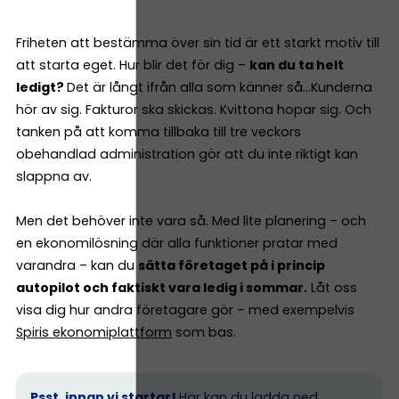
Friheten att bestämma över sin tid är ett starkt motiv till
att starta eget. Hur blir det för dig –
kan du ta helt
ledigt?
Det är långt ifrån alla som känner så…Kunderna
hör av sig. Fakturor ska skickas. Kvittona hopar sig. Och
tanken på att komma tillbaka till tre veckors
obehandlad administration gör att du inte riktigt kan
slappna av.
Men det behöver inte vara så. Med lite planering – och
en ekonomilösning där alla funktioner pratar med
varandra – kan du
sätta företaget på i princip
autopilot och faktiskt vara ledig i sommar.
Låt oss
visa dig hur andra företagare gör – med exempelvis
Spiris ekonomiplattform
som bas.
Psst, innan vi startar!
Här kan du
ladda ned