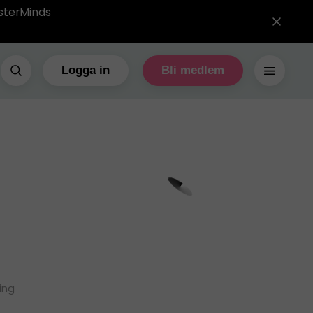
sterMinds
Logga in
Bli medlem
ing