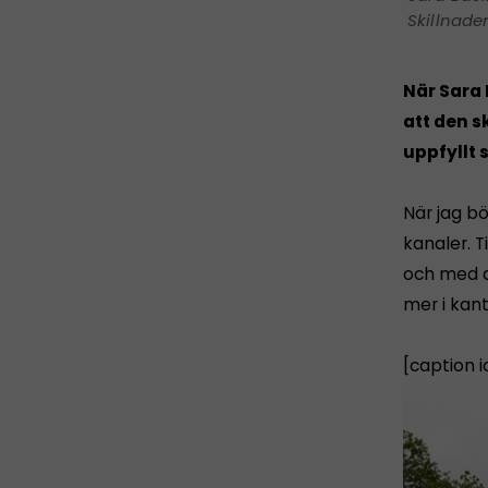
Skillnade
När Sara
att den s
uppfyllt 
När jag bö
kanaler. T
och med a
mer i kan
[caption 