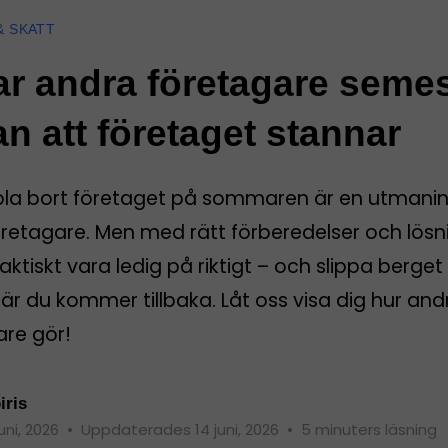
& SKATT
ar andra företagare seme
an att företaget stannar
pla bort företaget på sommaren är en utmanin
öretagare. Men med rätt förberedelser och lösn
aktiskt vara ledig på riktigt – och slippa berget
r du kommer tillbaka. Låt oss visa dig hur and
are gör!
iris
juni, 2026
•
Uppdaterades 14 juni, 2026
•
5 minuters läsning