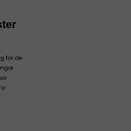
ster
g för de
ingar
 av
ra