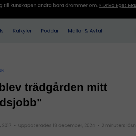
ång till kunskapen andra bara drömmer om.
» Driva Eget Ma
ds
Kalkyler
Poddar
Mallar & Avtal
ON
blev trädgården mitt
idsjobb"
, 2017
•
Uppdaterades 18 december, 2024
•
2 minuters läsn