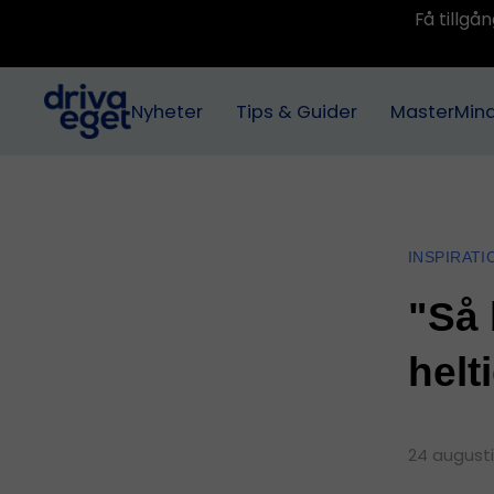
Få tillg
Nyheter
Tips & Guider
MasterMin
INSPIRATI
"Så 
helt
24 augusti