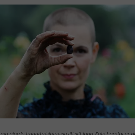
mo gjorde trädgårdsintresse till sitt jobb. Foto hämtat ur 