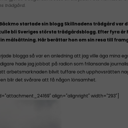
ns trädgård.
 Bäckmo startade sin blogg Skillnadens trädgård va
kulle bli Sveriges största trädgårdsblogg. Efter fyra år
sin målsättning. Här berättar hon om sin resa till fram
rjade blogga så var en anledning att jag ville äga mina e
idigare hade jag jobbat på radion som frilansande journalis
tt arbetsmarknaden blivit tuffare och upphovsrätten nag
ten blir det svårare att få någon lönsamhet.
id="attachment_24169" align="alignright" width="293"]