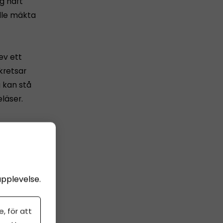
g haft
ulle mäkta
ev ett
kretsar
g kan stå
eläser.
te
så stor i
tt det
er sitt
t eget
upplevelse.
t
, för att