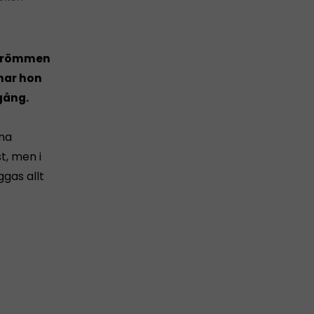
r drömmen
 har hon
gång.
gna
t, men i
gas allt