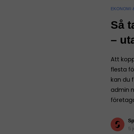
EKONOMI 
Så t
– ut
Att kop
flesta f
kan du f
admin nä
företag
Sp
5 