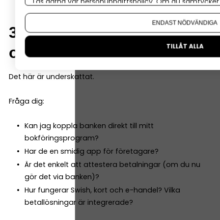
Läs gärna vår
personuppgiftspolicy
. Om du samtycker t
Om du vill ändra ditt val i efterhand hittar du den möjl
ENDAST NÖDVÄNDIGA
3. Vilka digitala tjänster
TILLÅT ALLA
och integrationer finns
Det här är underskattat.
Fråga dig:
Kan jag koppla banken direkt till mitt
bokföringsprogram?
Har de en smidig app för företagare?
Är det enkelt att attestera betalningar (om du nu
gör det via banken)?
Hur fungerar Swish, kort och e-handel? Vilka
betallösningar är integrerade?