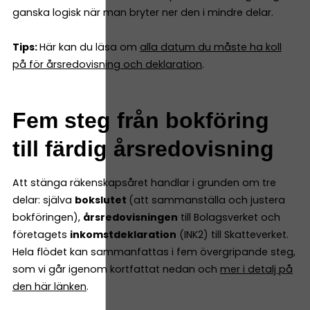
ganska logisk när man bryter ner den i mindre delar.
Tips:
Här kan du läsa om
alla datum du måste ha koll
på för årsredovisning och deklaration
.
Fem steg från bokföring
till färdig årsredovisning
Att stänga räkenskapsåret handlar i grunden om tre
delar: själva
bokslutet
(att sammanställa och justera
bokföringen),
årsredovisningen
till Bolagsverket och
företagets
inkomstdeklaration
(INK2) till Skatteverket.
Hela flödet kan sammanfattas i fem övergripande steg,
som vi går igenom kortfattat nedan och
mer i detalj på
den här länken
.