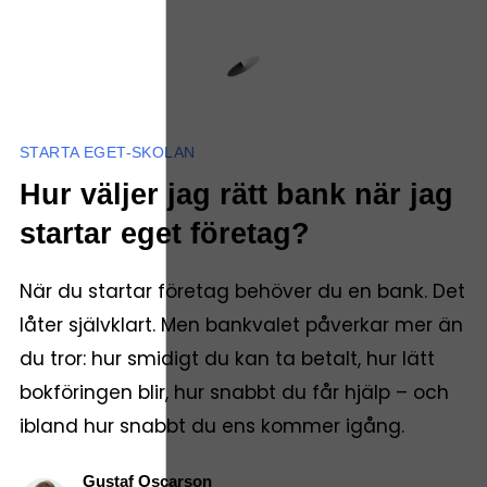
STARTA EGET-SKOLAN
Hur väljer jag rätt bank när jag
startar eget företag?
När du startar företag behöver du en bank. Det
låter självklart. Men bankvalet påverkar mer än
du tror: hur smidigt du kan ta betalt, hur lätt
bokföringen blir, hur snabbt du får hjälp – och
ibland hur snabbt du ens kommer igång.
Gustaf Oscarson