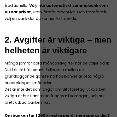
traditionella.
Välj inte automatiskt samma bank som
du har privat,
utan jämför ordentligt. Och framförallt,
välj en bank där du känner förtroende.
2. Avgifter är viktiga – men
helheten är viktigare
Många jämför bara månadsavgifter när de väljer bank.
Det blir lätt för snävt. Skillnaden mellan de
grundläggande tjänsterna hos banker är ofta några
hundralappar i månaden.
Det är inte det som avgör om ditt företag lyckas. Det
viktiga är hur tjänsterna fungerar i vardagen, och hur
brett utbud banken har.
Om banken tar 1 200 kr extra per år men sparar dig 2