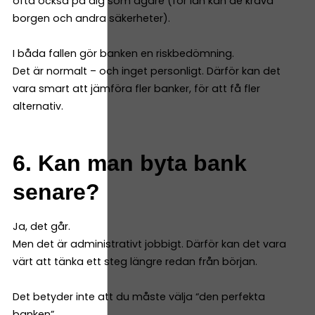
ofta också på dig som ägare (för lån kan de kräva
borgen och andra säkerheter).
I båda fallen gör banken en riskbedömning.
Det är normalt – och inget personligt. Därför kan det
vara smart att jämföra fler banker, för att få fler
alternativ.
6. Kan man byta bank
senare?
Ja, det går.
Men det är administrativt jobbigt. Därför kan det vara
värt att tänka ett steg längre redan från början.
Det betyder inte att du måste välja “den perfekta
banken”.