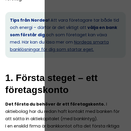
Tips från Nordea!
Att vara företagare tar både tid
och energi – därför är det viktigt att
välja en bank
som förstår dig
och som företaget kan växa
med. Här kan du läsa mer om
Nordeas smarta
banklösningar för dig som startar eget.
1. Första steget – ett
företagskonto
Det första du behöver är ett företagskonto.
I
aktiebolag har du redan haft kontakt med banken för
att sätta in aktiekapitalet (med bankintyg).
I en enskild firma är bankkontot ofta det första riktiga