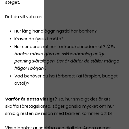
steget.
Det du vill veta är:
Hur lång handläggningstid har banken?
Kräver de fysiskt möte?
Hur ser deras rutiner för kundkännedom ut?
(Alla
banker måste göra en riskbedömning enligt
penningtvättslagen. Det är därför de ställer många
frågor i början.)
Vad behöver du ha förberett (affärsplan, budget,
avtal)?
Varför är detta viktigt?
Jo, hur smidigt det är att
skaffa företagskonto, säger ganska mycket om hur
smidig resten av resan med banken kommer att bli.
Vissa banker är snabba och digitala. Andra är mer