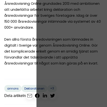
Årsredovisning Online grundades 2013 med ambitionen
att underlätta arbetet kring deklaration och
årsredovisningar för Sveriges företagare. Idag är över
150 000 årsredovisningar inlämnade via systemet av 40
000+ användare.
Den allra första årsredovisningen som lämnades in
digitalt i Sverige var genom Årsredovisning Online. Gör
det komplicerade enkelt genom en smidig tjänst som
förvandlar det tidskrävande i att upprätta
årsredovisningar till något som kan göras på en kvart.
+3
annons
Deklarationen
Dela artikeln