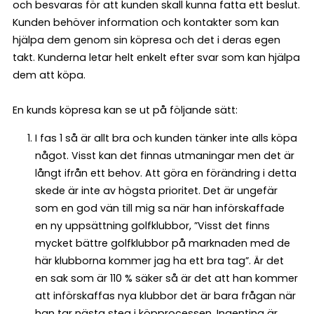
och besvaras för att kunden skall kunna fatta ett beslut.
Kunden behöver information och kontakter som kan
hjälpa dem genom sin köpresa och det i deras egen
takt. Kunderna letar helt enkelt efter svar som kan hjälpa
dem att köpa.
En kunds köpresa kan se ut på följande sätt:
I fas 1 så är allt bra och kunden tänker inte alls köpa
något. Visst kan det finnas utmaningar men det är
långt ifrån ett behov. Att göra en förändring i detta
skede är inte av högsta prioritet. Det är ungefär
som en god vän till mig sa när han införskaffade
en ny uppsättning golfklubbor, ”Visst det finns
mycket bättre golfklubbor på marknaden med de
här klubborna kommer jag ha ett bra tag”. Är det
en sak som är 110 % säker så är det att han kommer
att införskaffas nya klubbor det är bara frågan när
han tar nästa steg i köpprocessen. Ingenting är