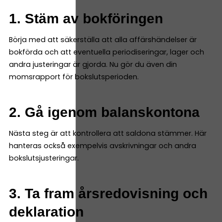
1. Stäm av bokföringen
Börja med att säkerställa att alla affärshändelser är
bokförda och att eventuella periodiseringar, lager och
andra justeringar är gjorda. Nu gör du även din
momsrapport för bokslutsperioden.
2. Gå igenom balanskontona
Nästa steg är att kontrollera att saldona stämmer. Här
hanteras också exempelvis avskrivningar och andra
bokslutsjusteringar.
3. Ta fram årsredovisning och
deklaration