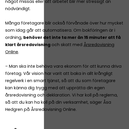
något missas eller att arbetet blir mer stressigt än
nödvändigt.
Många företagare blir också förvånade över hur mycket
som idag går att automatisera. Om bokföringen är i
ordning,
behöver det inte ta mer än 15 minuter att få
klart årsredovisning
och skatt med
Årsredovisning
Online
.
– Man ska inte behöva vara ekonom för att kunna driva
företag. Vår vision har varit att baka in allt krångligt
regelverk i en smart tjänst, så att du som företagare
kan känna dig trygg med att upprätta din egen
årsredovisning och deklaration. Vi har koll på reglerna,
så att du kan ha koll på din verksamhet, säger Åsa
Hedgren på Årsredovisning Online.