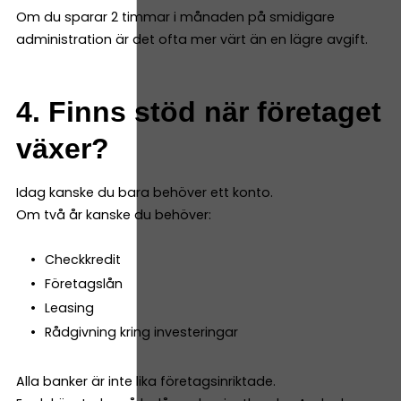
Om du sparar 2 timmar i månaden på smidigare
administration är det ofta mer värt än en lägre avgift.
4. Finns stöd när företaget
växer?
Idag kanske du bara behöver ett konto.
Om två år kanske du behöver:
Checkkredit
Företagslån
Leasing
Rådgivning kring investeringar
Alla banker är inte lika företagsinriktade.