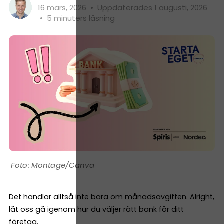
16 mars, 2026
•
Uppdaterades 1 augusti, 2026
•
5 minuters läsning
Montage/Canva
Det handlar alltså inte bara om månadsavgiften. Alright,
låt oss gå igenom hur du väljer rätt bank för ditt
företag.