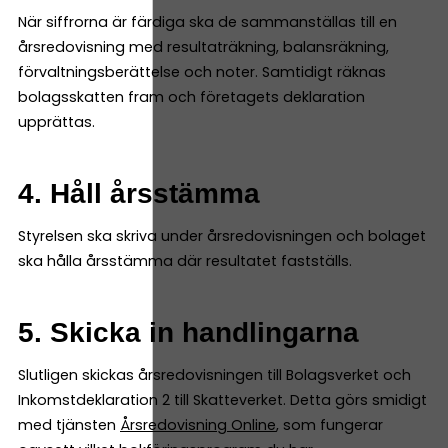
När siffrorna är färdiga ska de sammanställas till en
årsredovisning med resultaträkning, balansräkning,
förvaltningsberättelse och noter. Samtidigt räknas
bolagsskatten fram och företagets deklaration
upprättas.
4. Håll årsstämma
Styrelsen ska skriva under årsredovisningen och bolaget
ska hålla årsstämma där resultatet fastställs.
5. Skicka in handlingarna
Slutligen skickas årsredovisningen till Bolagsverket och
Inkomstdeklaration 2 till Skatteverket. Detta görs smidigt
med tjänsten
Årsredovisning Online
, som fungerar