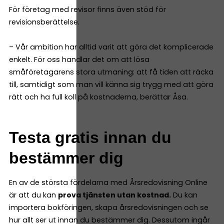
För företag med revisor finns även stöd för
revisionsberättelse.
– Vår ambition har alltid varit att göra det komplicerade
enkelt. För oss handlar det om att lösa
småföretagarens stora utmaning: att få tiden att räcka
till, samtidigt som man vill känna sig trygg med att göra
rätt och ha full koll på kostnaderna, berättar Åsa.
Testa gratis innan du
bestämmer dig
En av de största fördelarna med Årsredovisning Online
är att du kan
prova tjänsten utan kostnad.
Du kan
importera bokföringen, skapa årsredovisningen och se
hur allt ser ut innan du bestämmer dig. Dessutom ingår