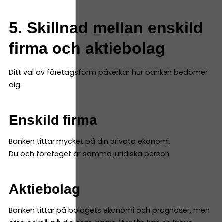
5. Skillnad mellan enskild
firma och aktiebolag
Ditt val av företagsform påverkar hur banken bedömer
dig.
Enskild firma
Banken tittar mycket på din privata ekonomi.
Du och företaget är samma juridiska person.
Aktiebolag
Banken tittar på bolagets ekonomi och prognoser, men