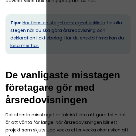
oavsett vilket bokföringsprogram du har.
Tips:
Här finns en steg-för-steg-checklista
för alla
stegen när du ska göra årsredovisning och
deklaration i aktiebolag. Har du enskild firma kan du
l
äsa mer här.
De vanligaste misstagen
företagare gör med
årsredovisningen
Det största misstaget är faktiskt inte att göra fel – det
är att vänta för länge. När årsredovisningen blir ett
projekt som skjuts upp vecka efter vecka ökar risken att