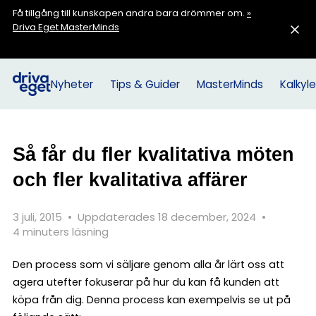
Få tillgång till kunskapen andra bara drömmer om.
»
Driva Eget MasterMinds
Nyheter
Tips & Guider
MasterMinds
Kalkyle
Så får du fler kvalitativa möten
och fler kvalitativa affärer
3 juli, 2015
•
Uppdaterades 18 december, 2024
•
4 minuters läsning
Den process som vi säljare genom alla år lärt oss att
agera utefter fokuserar på hur du kan få kunden att
köpa från dig. Denna process kan exempelvis se ut på