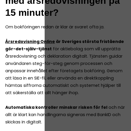
med årsredovisningen på
15 minuter?
Om bokföringen redan är klar är svaret ofta ja.
Årsredovisning Online
är Sveriges största fristående
gör-det-själv-tjänst
för aktiebolag som vill upprätta
årsredovisning och deklaration digitalt. Tjänsten guidar
användaren steg-för-steg genom processen och
anpassar innehållet efter företagets bokföring. Genom
att läsa in en SIE-fil, eller använda en direktkoppling
hämtas siffrorna automatiskt och systemet hjälper till
att säkerställa att allt hänger ihop.
Automatiska kontroller minskar risken för fel
och när
allt är klart kan handlingarna signeras med BankID och
skickas in digitalt.