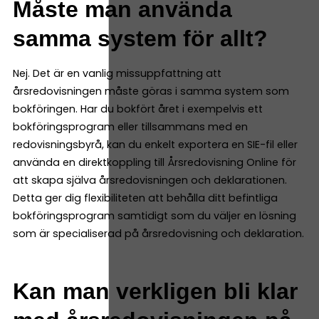
Måste man använda
samma system för allt?
Nej. Det är en vanlig missuppfattning att
årsredovisningen måste göras i samma system som
bokföringen. Har du bokfört året i exempelvis ett
bokföringsprogram eller tillsammans med en
redovisningsbyrå, kan du enkelt exportera en SIE-fil eller
använda en direktkoppling till Årsredovisning Online för
att skapa själva årsredovisningen och deklarationen.
Detta ger dig flexibiliteten att behålla ditt befintliga
bokföringsprogram samtidigt som du väljer en lösning
som är specialiserad på årsredovisning och deklaration.
Kan man verkligen bli klar