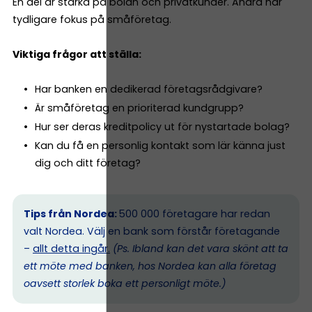
En del är starka på bolån och privatkunder. Andra har
tydligare fokus på småföretag.
Viktiga frågor att ställa:
Har banken en dedikerad företagsrådgivare?
Är småföretag en prioriterad kundgrupp?
Hur ser deras kreditpolicy ut för nystartade bolag?
Kan du få en personlig kontakt som lär känna just
dig och ditt företag?
Tips från Nordea:
500 000 företagare har redan
valt Nordea. Välj en bank som förstår företagande
–
allt detta ingår.
(Ps. I
bland kan det vara skönt att ta
ett möte med banken, hos Nordea kan alla företag
oavsett storlek boka ett personligt möte.)