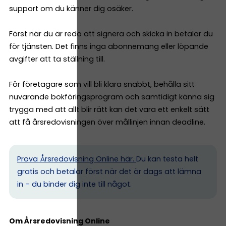
support om du känner dig osäker.
Först när du är redo att signera och skicka in betalar du
för tjänsten. Det finns inga abonnemang eller löpande
avgifter att ta ställning till.
För företagare som vill bli klara snabbt, behålla sitt
nuvarande bokföringsprogram och samtidigt känna sig
trygga med att allt blir rätt kan det vara ett enkelt sätt
att få årsredovisningen över mållinjen innan deadline.
Prova Årsredovisning Online här.
Du kan testa helt
gratis och betalar först när det är dags att lämna
in – du binder dig inte till något.
Om Årsredovisning Online