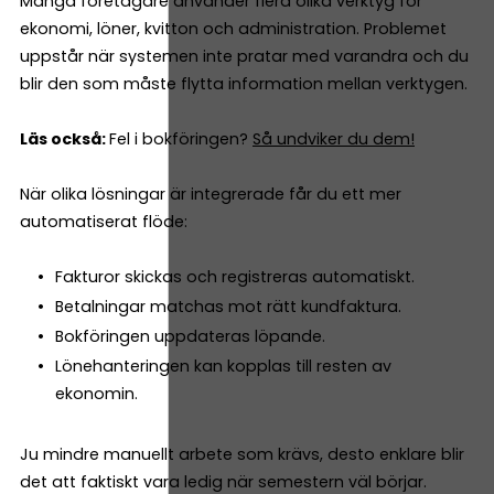
Många företagare använder flera olika verktyg för
ekonomi, löner, kvitton och administration. Problemet
uppstår när systemen inte pratar med varandra och du
blir den som måste flytta information mellan verktygen.
Läs också:
Fel i bokföringen?
Så undviker du dem!
När olika lösningar är integrerade får du ett mer
automatiserat flöde:
Fakturor skickas och registreras automatiskt.
Betalningar matchas mot rätt kundfaktura.
Bokföringen uppdateras löpande.
Lönehanteringen kan kopplas till resten av
ekonomin.
Ju mindre manuellt arbete som krävs, desto enklare blir
det att faktiskt vara ledig när semestern väl börjar.