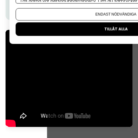
Läs gärna vår
personuppgiftspolicy
. Om du samtycker t
Tips från Almi:
I den här videon får du veta hur ett
Om du vill ändra ditt val i efterhand hittar du den möjl
Almilån fungerar.
ENDAST NÖDVÄNDIGA
TILLÅT ALLA