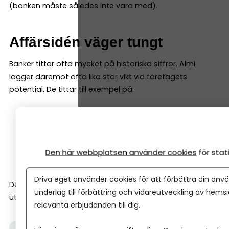
(banken måste således inte vara med).
Affärsidén väger tungt
Banker tittar ofta mycket på historiska siffror. Almi
lägger däremot ofta lika stor vikt vid företagets
potential. De tittar till exempel på:
affärsmodell
marknad
tillväxtmöjligheter
Den här webbplatsen använder cookies
för sta
entreprenörens erfarenhet
Driva eget använder cookies för att förbättra din anvä
Det gör att Almi ofta kan finansiera företag tidigare i
underlag till förbättring och vidareutveckling av hems
utvecklingen än vad banker gör.
relevanta erbjudanden till dig.