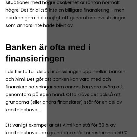
situationer med högre osäkerhet är räntan normalt
högre. Det är alltså inte en billigare finansiering – men
den kan göra det möjligt att genomföra investeringar
som annars inte hade blivit av.
Banken är ofta med i
finansieringen
I de flesta fall delas finansieringen upp mellan banken
och Almi. Det gör att banken kan vara med och
finansiera satsningar som annars kan vara svåra att
genomföra på egen hand. Ofta krävs det också att
grundarna (eller andra finansiärer) står för en del av
kapitalbehovet.
Ett vanligt exempel är att Almi kan stå för 50 % av
kapitalbehovet om grundarna står för resterande 50 %