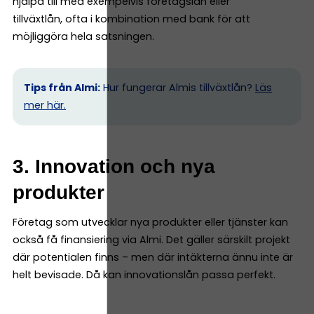
hjälpa till med exempelvis företagslån eller
tillväxtlån, ofta i kombination med bank för att
möjliggöra hela satsningen.
Tips från Almi:
Hur fungerar Almis tillväxtlån?
Läs
mer här.
3. Innovation och nya
produkter
Företag som utvecklar nya produkter eller tjänster kan
också få finansiering via Almi. Det gäller särskilt projekt
där potentialen finns – men där intäkterna ännu inte är
helt bevisade. Då kan innovationslån passa perfekt.