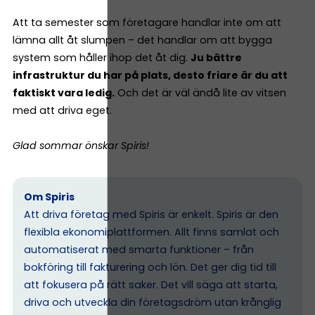
Att ta semester som företagare handlar inte om att
lämna allt åt slumpen – det handlar om att bygga
system som håller ihop det åt dig.
Ju bättre
infrastruktur du har på plats, desto friare är du att
faktiskt vara ledig.
Och det är väl ändå lite av vitsen
med att driva eget.
Glad sommar önskar Spiris!
Om Spiris
Att driva företag med Spiris är enkelt. Spiris är den
flexibla ekonomiplattformen. Allt finns samlat och
automatiserat med smarta funktioner – från
bokföring till fakturering och lön. Det ger dig tid till
att fokusera på rätt saker. Det vill säga att starta,
driva och utveckla din företagsdröm utan krånglig