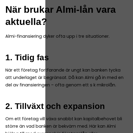
När brukar Almi-lån vara
aktuella?
Almi-finansiering dyker ofta upp i tre situationer.
1. Tidig fas
När ett företag fortfarande är ungt kan banken tycka
att underlaget är begränsat. Då kan Almi gå in med en
del av finansieringen – ofta genom ett s k mikrolån.
2. Tillväxt och expansion
Om ett företag vill växa snabbt kan kapitalbehovet bli
större än vad banken är bekväm med. Här kan Almi