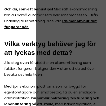
Och du, som ett bonustips!
Med rätt ekonomilösning
kan du också automatisera hela löneprocessen – från
underlag till utbetalning. Nice va?
Läs mer om hur det
fungerar här.
Vilka verktyg behöver jag för
att lyckas med detta?
Alla steg ovan förutsätter en ekonomilösning som
faktiskt fungerar i bakgrunden – utan att du behöver
bevaka det hela tiden.
Med
Spiris ekonomiplattform
, som är byggd för
egenföretagare och småföretag, få du en smidigare
administration.
Du samlar bokföring, fakturering och
lönehantering på ett ställe
, med bankintegration, AI-