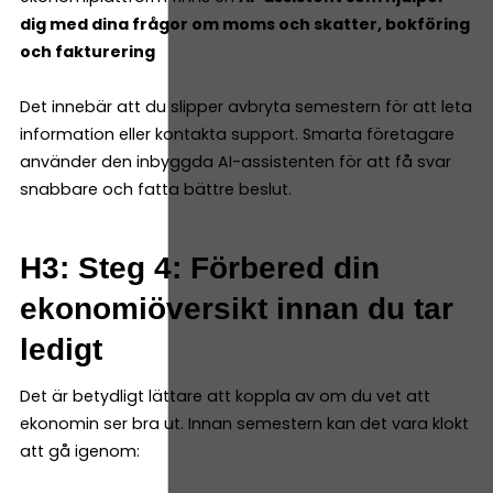
dig med dina frågor om moms och skatter, bokföring
och fakturering
Det innebär att du slipper avbryta semestern för att leta
information eller kontakta support. Smarta företagare
använder den inbyggda AI-assistenten för att få svar
snabbare och fatta bättre beslut.
H3: Steg 4: Förbered din
ekonomiöversikt innan du tar
ledigt
Det är betydligt lättare att koppla av om du vet att
ekonomin ser bra ut. Innan semestern kan det vara klokt
att gå igenom: