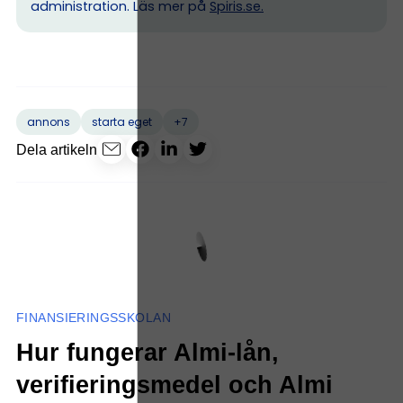
administration. Läs mer på
Spiris.se
.
+7
annons
starta eget
Dela artikeln
FINANSIERINGSSKOLAN
Hur fungerar Almi-lån,
verifieringsmedel och Almi