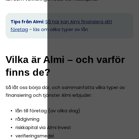
Tips från Almi:
Så här kan Almi finansiera ditt
företag
– läs om olika typer av lån
Vilka är Almi – och varför
finns de?
Så låt oss börja där, och sammanfatta vilka typer av
finansiering och tjänster Almi erbjuder:
lån till företag (av olika slag)
rådgivning
riskkapital via Almi Invest
verifieringsmedel