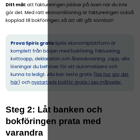
Ditt mål:
att faktureringen jobbar på även när du inte
gör det. Med rätt ekonomilösning är faktureringen också
kopplad till bokföringen, så att allt går sömlöst!
Prova Spiris gratis
Spiris ekonomiplattform är
komplett från början med bokföring, fakturering,
kvittoapp, deklaration och årsredovisning. Japp, alla
lösningar du behöver för att automatisera och
kunna ta ledigt. Alla kan testa gratis (
läs hur gör det
här
) och
nystartade bokför gratis i sex månader.
Steg 2: Låt banken och
bokföringen prata med
varandra