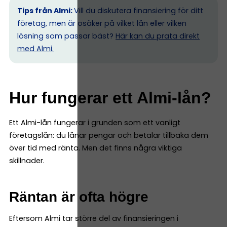
Tips från Almi:
Vill du diskutera finansiering för ditt
företag, men är osäker på vilket lån eller vilken
lösning som passar bäst?
Här kan du prata direkt
med Almi.
Hur fungerar ett Almi-lån?
Ett Almi-lån fungerar i grunden som ett vanligt
företagslån: du lånar pengar och betalar tillbaka dem
över tid med ränta. Men det finns några viktiga
skillnader.
Räntan är ofta högre
Eftersom Almi tar större del av finansieringen i