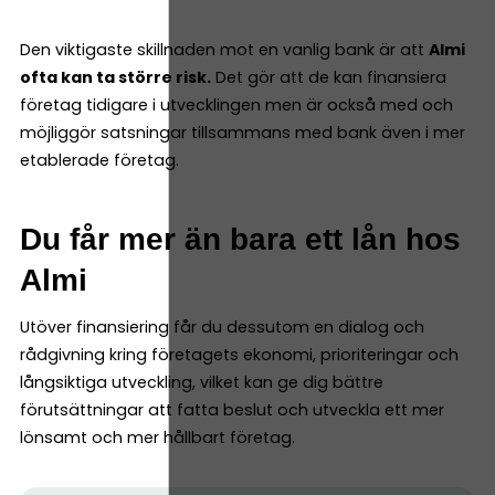
Den viktigaste skillnaden mot en vanlig bank är att
Almi
ofta kan ta större risk.
Det gör att de kan finansiera
företag tidigare i utvecklingen men är också med och
möjliggör satsningar tillsammans med bank även i mer
etablerade företag.
Du får mer än bara ett lån hos
Almi
Utöver finansiering får du dessutom en dialog och
rådgivning kring företagets ekonomi, prioriteringar och
långsiktiga utveckling, vilket kan ge dig bättre
förutsättningar att fatta beslut och utveckla ett mer
lönsamt och mer hållbart företag.