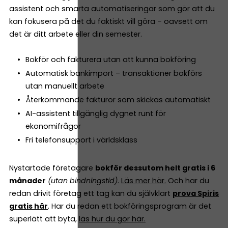
assistent och smarta automatiseringar som gör att du
kan fokusera på det du faktiskt vill göra – oavsett om
det är ditt arbete eller din semester.
Bokför och fakturera utan att kunna bokföring
Automatisk bankimport – transaktioner bokförs
utan manuellt arbete
Återkommande fakturor som skickas automatiskt
AI-assistent tillgänglig dygnet runt för
ekonomifrågor
Fri telefonsupport i världsklass
Nystartade företagare
bokför dessutom helt gratis i 6
månader
(utan bindningstid)
.
Läs mer här.
Och har du
redan drivit företag ett tag kan du självklart
prova Spiris
gratis här
. Har du redan ett bokföringsprogram är det
superlätt att byta,
läs hur du gör här.