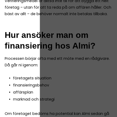
Verifieringsmedel är alltså inte till för att bygga ett helt
företag – utan för att ta reda på om affären håller. Och
bäst av allt – de behöver normalt inte betalas tillbaka.
Hur ansöker man om
finansiering hos Almi?
Processen börjar ofta med ett möte med en rådgivare.
Då går ni igenom:
företagets situation
finansieringsbehov
affärsplan
marknad och strategi
Om företaget bedöms ha potential kan Almi sedan gå