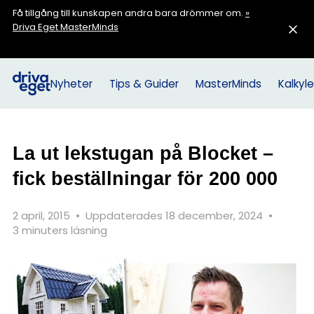
Få tillgång till kunskapen andra bara drömmer om.
»
Driva Eget MasterMinds
Nyheter
Tips & Guider
MasterMinds
Kalkyle
La ut lekstugan på Blocket –
fick beställningar för 200 000
2 april, 2015
•
Uppdaterades 18 december, 2024
•
3 minuters läsning