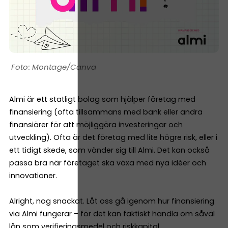
Montage/Canva
Almi är ett statligt bolag som hjälper företag med
finansiering (ofta tillsammans med bank eller andra
finansiärer för att möjliggöra investeringar och
utveckling). Ofta är det företag med lite högre risk, eller i
ett tidigt skede, som vänder sig till Almi. Det kan också
passa bra när företaget ska växa med nya idéer och
innovationer.
Alright, nog snackat. Låt oss gå igenom hur finansiering
via Almi fungerar – för det kan faktiskt handla om såväl
lån som verifieringsmedel och riskkapital.