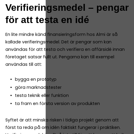
Verifieringsmedel – pengar
för att testa en idé
En lite mindre känd finansieringsform hos Almi är så
kallade verifieringsmedel. Det är pengar som kan
användas för att testa och verifiera en affärsidé innan
företaget satsar fullt ut. Pengarna kan till exempel
användas till att:
bygga en prototyp
göra marknadstester
testa teknik eller funktion
ta fram en första version av produkten
Syftet är att minska risken i tidiga projekt genom att
först ta reda på om idén faktiskt fungerar i praktiken.