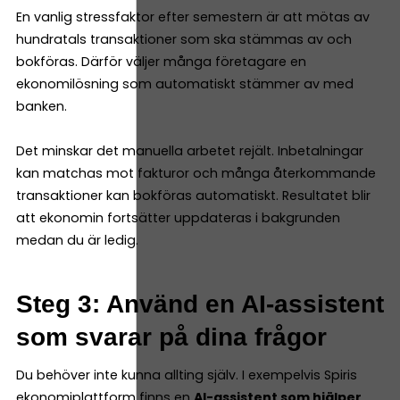
En vanlig stressfaktor efter semestern är att mötas av
hundratals transaktioner som ska stämmas av och
bokföras. Därför väljer många företagare en
ekonomilösning som automatiskt stämmer av med
banken.
Det minskar det manuella arbetet rejält. Inbetalningar
kan matchas mot fakturor och många återkommande
transaktioner kan bokföras automatiskt. Resultatet blir
att ekonomin fortsätter uppdateras i bakgrunden
medan du är ledig.
Steg 3: Använd en AI-assistent
som svarar på dina frågor
Du behöver inte kunna allting själv. I exempelvis Spiris
ekonomiplattform finns en
AI-assistent som hjälper