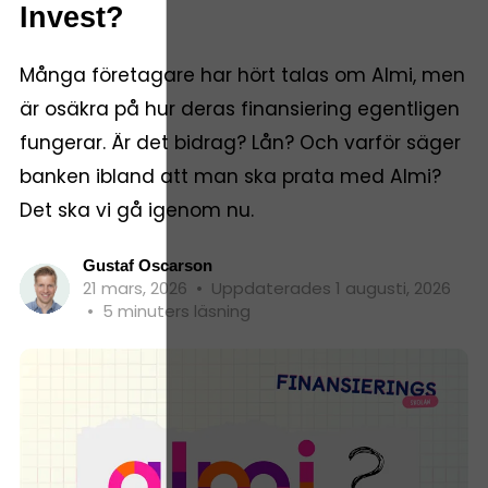
Invest?
Många företagare har hört talas om Almi, men
är osäkra på hur deras finansiering egentligen
fungerar. Är det bidrag? Lån? Och varför säger
banken ibland att man ska prata med Almi?
Det ska vi gå igenom nu.
Gustaf Oscarson
21 mars, 2026
•
Uppdaterades 1 augusti, 2026
•
5 minuters läsning