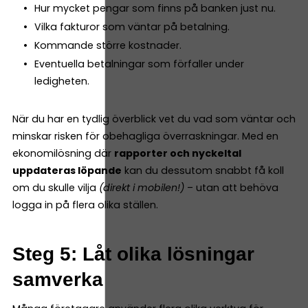
Hur mycket pengar som finns på banken just nu.
Vilka fakturor som väntar på betalning.
Kommande större kostnader.
Eventuella betalningar som förfaller under
ledigheten.
När du har en tydlig överblick vet du vad som väntar och
minskar risken för obehagliga överraskningar. Med en
ekonomilösning där
rapporter och nyckeltal
uppdateras löpande
kan du dessutom snabbt få koll
om du skulle vilja
(direkt i mobilen!)
– utan att behöva
logga in på flera olika ställen.
Steg 5: Låt olika lösningar
samverka