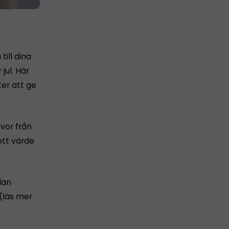
till dina
jul. Här
ter att ge
åvor från
ett värde
dan
 (läs mer