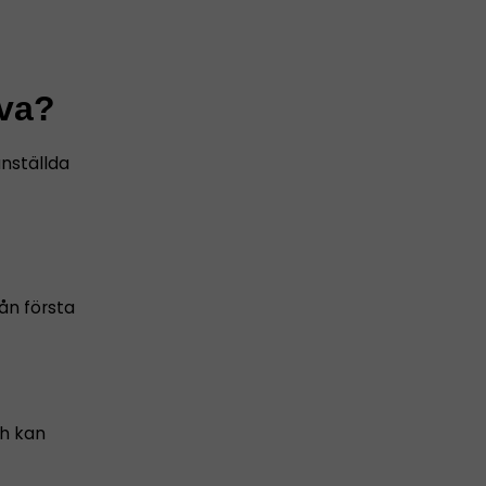
åva?
nställda
ån första
ch kan