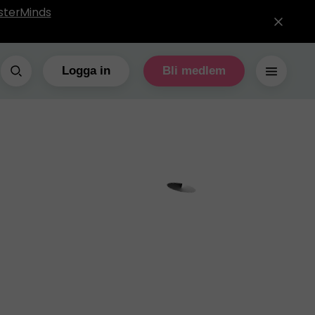
sterMinds
Logga in
Bli medlem