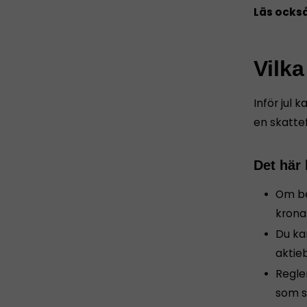
Läs ocks
Vilka
Inför jul
en skattef
Det här
Om be
krona
Du kan
aktie
Regle
som s