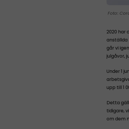
Cor
2020 har d
anställda 
går vi ig
julgåvor, 
Under 1 ju
arbetsgiva
upp till 1
Detta gäll
tidigare, 
om dem n