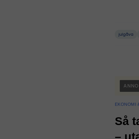
julgåva
ANNO
EKONOMI 
Så t
– ut