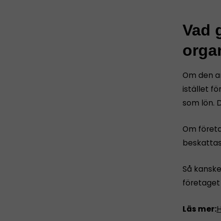
Vad g
orga
Om den ans
istället f
som lön. 
Om företa
beskattas
Så kanske 
företage
Läs mer:
H