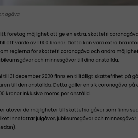
onagåva
itt företag möjlighet att ge en extra, skattefri coronagåva 
till ett värde av 1 000 kronor. Detta kan vara extra bra inför 
enom reglerna för skattefri coronagåva och andra möjlighe
jubileumsgåvor och minnesgåvor till dina anställda.
ni till 31 december 2020 finns en tillfälligt skattefrihet på g
ren till den anställda. Detta gäller en s k coronagåva på 
 000 kronor inklusive moms per anställd.
er utöver de möjligheter till skattefria gåvor som finns se
vilket innefattar julgåvor, jubileumsgåvor och minnesgåvor
edan).