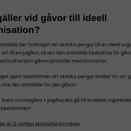
äller vid gåvor till ideell
nisation?
tällde ber företaget att skänka pengar till en ideell org
ör att få en julgåva, så ska den anställde beskattas för gå
Detta eftersom gåvan jämställs med kontanter.
get självt bestämmer att skänka pengar istället för att ge
 inte den anställde för den gåvan.
årets coronagåva + julgåva ska gå till en ideell organisat
t bestämmer?
är är 12 vanliga skattefria förmåner