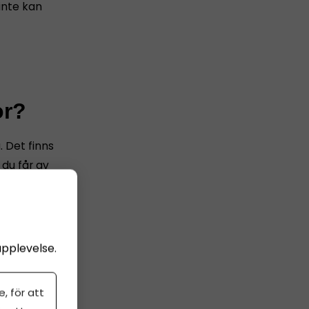
inte kan
or?
. Det finns
du får av
upplevelse.
, för att