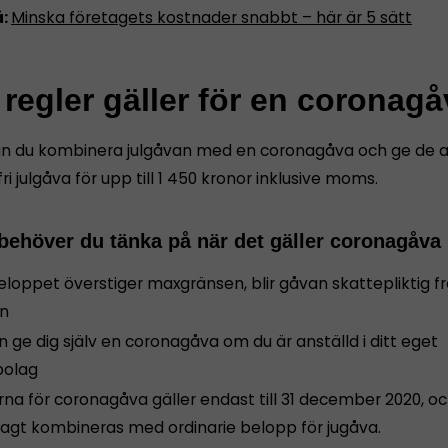
å:
Minska företagets kostnader snabbt – här är 5 sätt
 regler gäller för en coronag
 kan du kombinera julgåvan med en coronagåva och ge de a
ri julgåva för upp till 1 450 kronor inklusive moms.
 behöver du tänka på när det gäller coronagåva
loppet överstiger maxgränsen, blir gåvan skattepliktig fr
n
 ge dig själv en coronagåva om du är anställd i ditt eget
bolag
rna för coronagåva gäller endast till 31 december 2020, o
agt kombineras med ordinarie belopp för jugåva.