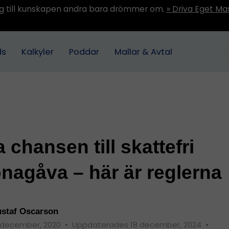
ång till kunskapen andra bara drömmer om.
» Driva Eget Ma
ds
Kalkyler
Poddar
Mallar & Avtal
a chansen till skattefri
nagåva – här är reglerna
staf Oscarson
 december, 2020
•
Uppdaterades 18 december, 2024
•