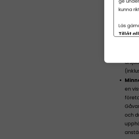
ge under
kunna rik
Belopps
Läs gärn
Julg
Tillåt al
(inkl
botten p
Jubi
med at
årsjub
(inkl
Minn
en vis
företa
Gåvan
och du
upphö
anstäl