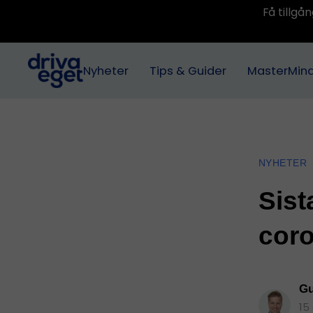
Få tillg
Nyheter
Tips & Guider
MasterMin
NYHETER
Sist
coro
Gu
15