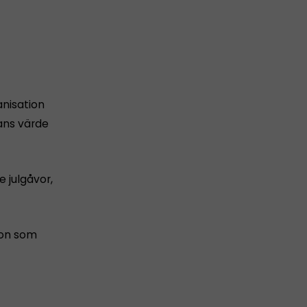
anisation
vans värde
 julgåvor,
ion som