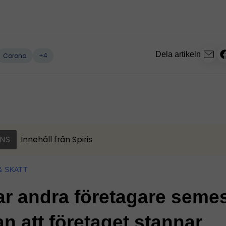
Dela artikeln
+4
Corona
NS
Innehåll från
Spiris
& SKATT
ar andra företagare seme
an att företaget stannar