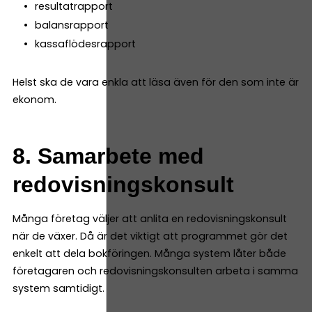
resultatrapport
balansrapport
kassaflödesrapport
Helst ska de vara enkla att läsa även för den som inte är
ekonom.
8. Samarbete med
redovisningskonsult
Många företag väljer att anlita en redovisningskonsult
när de växer. Då är det viktigt att programmet gör det
enkelt att dela bokföringen. Många system låter både
företagaren och redovisningskonsulten arbeta i samma
system samtidigt.