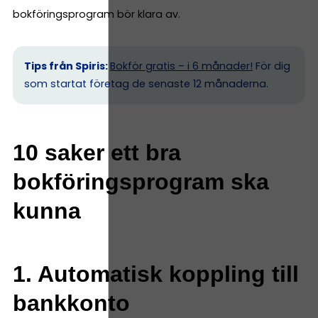
bokföringsprogram bör klara av.
Tips från Spiris:
Bokför gratis – i 6 månader!
För dig
som startat företag de senaste 12 månaderna.
10 saker ett bra
bokföringsprogram ska
kunna
1. Automatisk koppling till
bankkonto