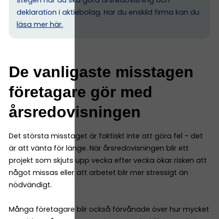
deklaration i aktiebolag. Har du enskild firma kan du
l
äsa mer här.
De vanligaste misstagen
företagare gör med
årsredovisningen
Det största misstaget är faktiskt inte att göra fel – det
är att vänta för länge. När årsredovisningen blir ett
projekt som skjuts upp vecka efter vecka ökar risken att
något missas eller att arbetet blir mer stressigt än
nödvändigt.
Många företagare blir också förvånade över hur mycket