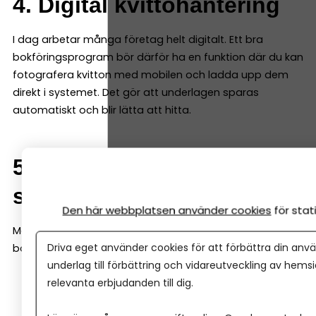
4. Digital kvittohantering
I dag arbetar många företag helt digitalt. Ett bra
bokföringsprogram bör därför ha en funktion där du kan
fotografera kvitton med mobilen och ladda upp dem
direkt i systemet. Det gör att underlagen sparas
automatiskt och blir lätta att hitta.
5. Integrationer med andra
system
Den här webbplatsen använder cookies
för sta
Många företag använder fler system än bara
Driva eget använder cookies för att förbättra din anvä
bokföringsprogrammet, till exempel:
underlag till förbättring och vidareutveckling av hems
relevanta erbjudanden till dig.
e-handelssystem
kassasystem