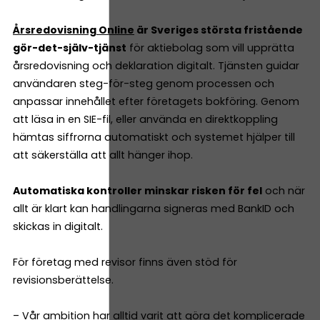
Årsredovisning Online
är Sveriges största fristående
gör-det-själv-tjänst
för aktiebolag som vill upprätta
årsredovisning och deklaration digitalt. Tjänsten guidar
användaren steg-för-steg genom processen och
anpassar innehållet efter företagets bokföring. Genom
att läsa in en SIE-fil, eller använda en direktkoppling
hämtas siffrorna automatiskt och systemet hjälper till
att säkerställa att allt hänger ihop.
Automatiska kontroller minskar risken för fel
och när
allt är klart kan handlingarna signeras med BankID och
skickas in digitalt.
För företag med revisor finns även stöd för
revisionsberättelse.
– Vår ambition har alltid varit att göra det komplicerade