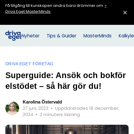
Få tillgång till kunskapen andra bara drömmer om.
»
Driva Eget MasterMinds
Nyheter
Tips & Guider
MasterMinds
Kalkyle
DRIVA EGET FÖRETAG
Superguide: Ansök och bokför
elstödet – så här gör du!
Karolina Östervald
27 juni, 2023
•
Uppdaterades 18 december,
2024
•
2 minuters läsning