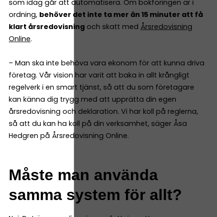
som idag går att automatisera. Om bokföringen är i
ordning,
behöver det inte ta mer än 15 minuter att få
klart årsredovisning
och skatt med
Årsredovisning
Online
.
– Man ska inte behöva vara ekonom för att kunna driva
företag. Vår vision har varit att baka in allt krångligt
regelverk i en smart tjänst, så att du som företagare
kan känna dig trygg med att upprätta din egen
årsredovisning och deklaration. Vi har koll på reglerna,
så att du kan ha koll på din verksamhet, säger Åsa
Hedgren på Årsredovisning Online.
Måste man använda
samma system för allt?