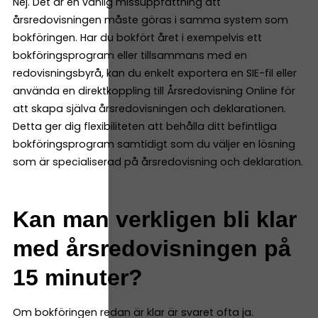
Nej. Det är en vanlig missuppfattning att
årsredovisningen måste göras i samma system som
bokföringen. Har du bokfört året i exempelvis ett
bokföringsprogram eller tillsammans med en
redovisningsbyrå, kan du enkelt exportera en SIE-fil eller
använda en direktkoppling till Årsredovisning Online för
att skapa själva årsredovisningen och deklarationen.
Detta ger dig flexibiliteten att behålla ditt befintliga
bokföringsprogram samtidigt som du väljer en lösning
som är specialiserad på årsredovisning och deklaration.
Kan man verkligen bli klar
med årsredovisningen på
15 minuter?
Om bokföringen redan är klar är svaret ofta ja.