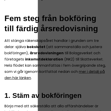
Fem steg från bokföring
till färdig årsredovisning
Att stänga räkenskapsåret handlar i grunden om tre
delar: själva
bokslutet
(att sammanställa och justera
bokföringen),
årsredovisningen
till Bolagsverket och
företagets
inkomstdeklaration
(INK2) till Skatteverket.
Hela flödet kan sammanfattas i fem övergripande steg,
som vi går igenom kortfattat nedan och
mer i detalj på
den här länken
.
1. Stäm av bokföringen
Börja med att säkerställa att alla affärshändelser är