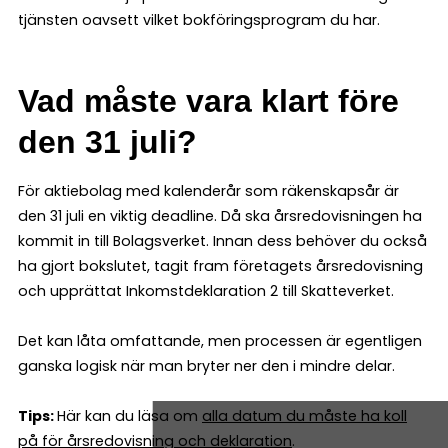
tjänsten oavsett vilket bokföringsprogram du har.
Vad måste vara klart före
den 31 juli?
För aktiebolag med kalenderår som räkenskapsår är
den 31 juli en viktig deadline. Då ska årsredovisningen ha
kommit in till Bolagsverket. Innan dess behöver du också
ha gjort bokslutet, tagit fram företagets årsredovisning
och upprättat Inkomstdeklaration 2 till Skatteverket.
Det kan låta omfattande, men processen är egentligen
ganska logisk när man bryter ner den i mindre delar.
Tips:
Här kan du läsa om
alla datum du måste ha koll
på för årsredovisning och deklaration
.