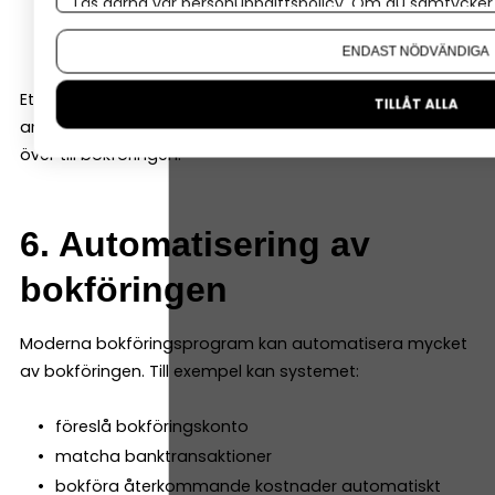
Läs gärna vår
personuppgiftspolicy
. Om du samtycker t
CRM-system
Om du vill ändra ditt val i efterhand hittar du den möjl
betalningslösningar
ENDAST NÖDVÄNDIGA
Ett bra bokföringsprogram ska kunna integreras med
TILLÅT ALLA
andra verktyg så att informationen automatiskt förs
över till bokföringen.
6. Automatisering av
bokföringen
Moderna bokföringsprogram kan automatisera mycket
av bokföringen. Till exempel kan systemet:
föreslå bokföringskonto
matcha banktransaktioner
bokföra återkommande kostnader automatiskt