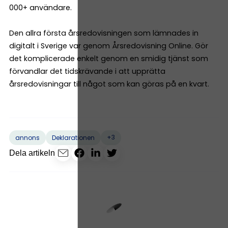
000+ användare.
Den allra första årsredovisningen som lämnades in
digitalt i Sverige var genom Årsredovisning Online. Gör
det komplicerade enkelt genom en smidig tjänst som
förvandlar det tidskrävande i att upprätta
årsredovisningar till något som kan göras på en kvart.
+3
annons
Deklarationen
Dela artikeln