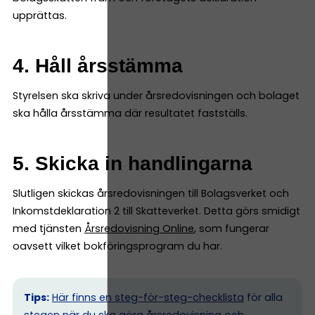
upprättas.
4. Håll årsstämma
Styrelsen ska skriva under årsredovisningen och bolaget
ska hålla årsstämma där resultatet fastställs.
5. Skicka in handlingarna
Slutligen skickas årsredovisningen till Bolagsverket och
Inkomstdeklaration 2 till Skatteverket. Detta görs smidigt
med tjänsten
Årsredovisning Online
, som fungerar
oavsett vilket bokföringsprogram du har.
Tips:
Här finns en steg-för-steg-checklista
för alla
stegen när du ska göra årsredovisning och