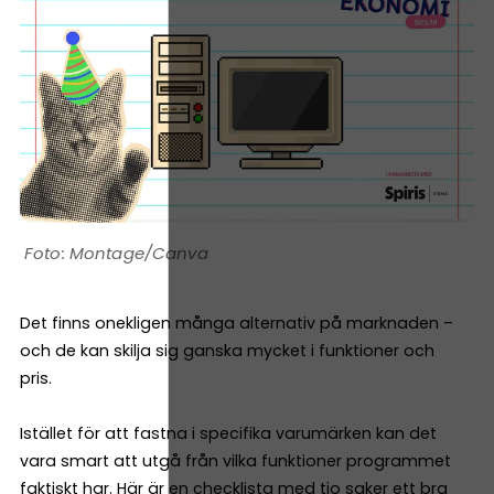
Montage/Canva
Det finns onekligen många alternativ på marknaden –
och de kan skilja sig ganska mycket i funktioner och
pris.
Istället för att fastna i specifika varumärken kan det
vara smart att utgå från vilka funktioner programmet
faktiskt har. Här är en checklista med tio saker ett bra