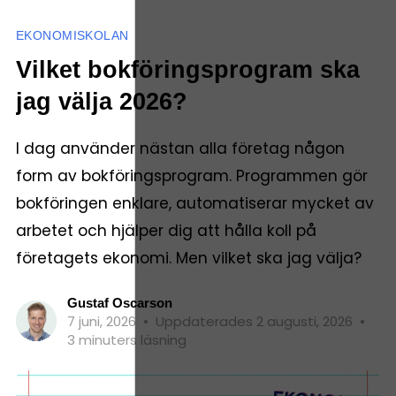
EKONOMISKOLAN
Vilket bokföringsprogram ska
jag välja 2026?
I dag använder nästan alla företag någon
form av bokföringsprogram. Programmen gör
bokföringen enklare, automatiserar mycket av
arbetet och hjälper dig att hålla koll på
företagets ekonomi. Men vilket ska jag välja?
Gustaf Oscarson
7 juni, 2026
•
Uppdaterades 2 augusti, 2026
•
3 minuters läsning