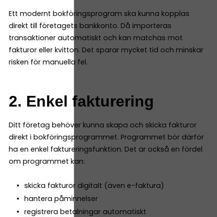
Ett modernt bokföringsprogram ska kunna kopplas
direkt till företagets bankkonto. Då importeras
transaktioner automatiskt och kan matchas mot
fakturor eller kvitton. Det sparar mycket tid och minskar
risken för manuella fel.
2. Enkel fakturering
Ditt företag behöver kunna skapa och skicka fakturor
direkt i bokföringsprogrammet. Programmet bör därför
ha en enkel faktureringsfunktion. Det är också en fördel
om programmet kan:
skicka fakturor digitalt (även e-faktura)
hantera påminnelser
registrera betalningar automatiskt