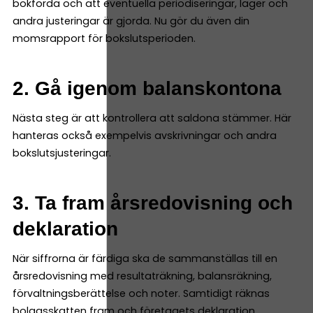
bokförda och att eventuella periodiseringar, lager och
andra justeringar är gjorda. Nu gör du även din
momsrapport för bokslutsperioden.
2. Gå igenom balanskontona
Nästa steg är att kontrollera att saldona stämmer. Här
hanteras också exempelvis avskrivningar och andra
bokslutsjusteringar.
3. Ta fram årsredovisning och
deklaration
När siffrorna är färdiga ska de sammanställas till en
årsredovisning med resultaträkning, balansräkning,
förvaltningsberättelse och noter. Samtidigt räknas
bolagsskatten fram och företagets deklaration