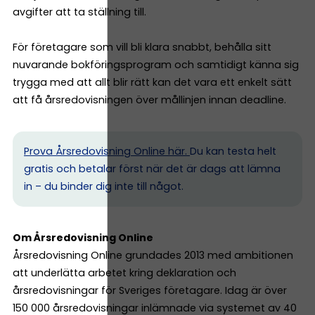
avgifter att ta ställning till.
För företagare som vill bli klara snabbt, behålla sitt
nuvarande bokföringsprogram och samtidigt känna sig
trygga med att allt blir rätt kan det vara ett enkelt sätt
att få årsredovisningen över mållinjen innan deadline.
Prova Årsredovisning Online här.
Du kan testa helt
gratis och betalar först när det är dags att lämna
in – du binder dig inte till något.
Om Årsredovisning Online
Årsredovisning Online grundades 2013 med ambitionen
att underlätta arbetet kring deklaration och
årsredovisningar för Sveriges företagare. Idag är över
150 000 årsredovisningar inlämnade via systemet av 40