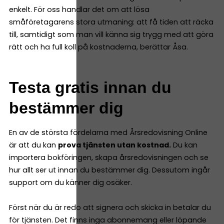
enkelt. För oss handlar det om att lösa
småföretagarens stora utmaning: att få tiden att räcka
till, samtidigt som man vill känna sig trygg med att göra
rätt och ha full koll på kostnaderna, berättar Åsa.
Testa gratis innan du
bestämmer dig
En av de största fördelarna med Årsredovisning Online
är att du kan
prova tjänsten utan kostnad.
Du kan
importera bokföringen, skapa årsredovisningen och se
hur allt ser ut innan du bestämmer dig. Dessutom ingår
support om du känner dig osäker.
Först när du är redo att signera och skicka in betalar du
för tjänsten. Det finns inga abonnemang eller löpande