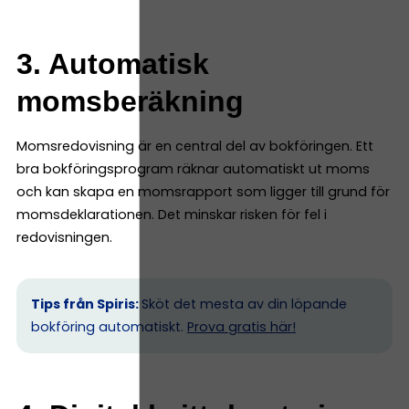
3. Automatisk
momsberäkning
Momsredovisning är en central del av bokföringen. Ett
bra bokföringsprogram räknar automatiskt ut moms
och kan skapa en momsrapport som ligger till grund för
momsdeklarationen. Det minskar risken för fel i
redovisningen.
Tips från Spiris:
Sköt det mesta av din löpande
bokföring automatiskt.
Prova gratis här!