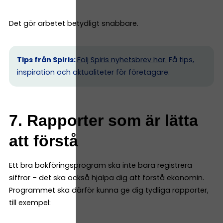
Det gör arbetet betydligt snabbare.
Tips från Spiris:
Följ Spiris nyhetsbrev här.
Få tips,
inspiration och aktualiteter för företagare.
7. Rapporter som är lätta
att förstå
Ett bra bokföringsprogram ska inte bara registrera
siffror – det ska också hjälpa dig att förstå ekonomin.
Programmet ska därför kunna ge dig tydliga rapporter,
till exempel: