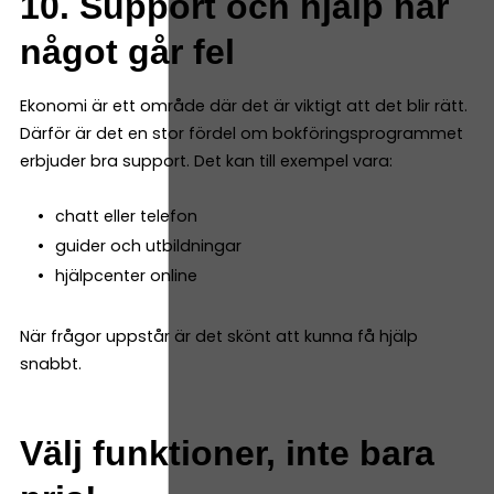
10. Support och hjälp när
något går fel
Ekonomi är ett område där det är viktigt att det blir rätt.
Därför är det en stor fördel om bokföringsprogrammet
erbjuder bra support. Det kan till exempel vara:
chatt eller telefon
guider och utbildningar
hjälpcenter online
När frågor uppstår är det skönt att kunna få hjälp
snabbt.
Välj funktioner, inte bara