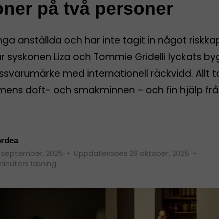
oner på två personer
nga anställda och har inte tagit in något riskkap
r syskonen Liza och Tommie Gridelli lyckats by
ssvarumärke med internationell räckvidd. Allt 
ens doft- och smakminnen – och fin hjälp fr
rdea
 september, 2025
•
Uppdaterades 29 oktober, 2025
•
minuters läsning