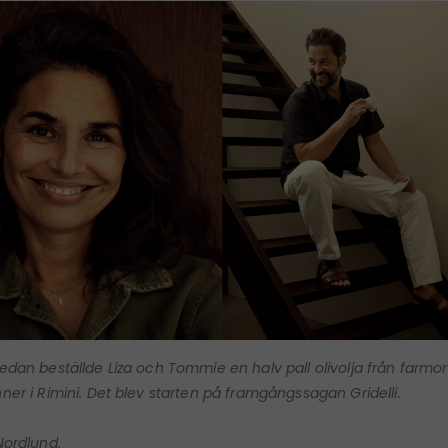
sedan beställde Liza och Tommie en halv pall olivolja från farmo
nner i Rimini. Det blev starten på framgångssagan Gridelli.
 Nordlund.