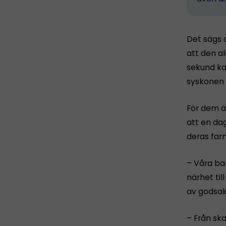
Det sägs a
att den a
sekund kan
syskonen L
För dem ä
att en dag
deras farm
– Våra ba
närhet til
av godsake
– Från ska