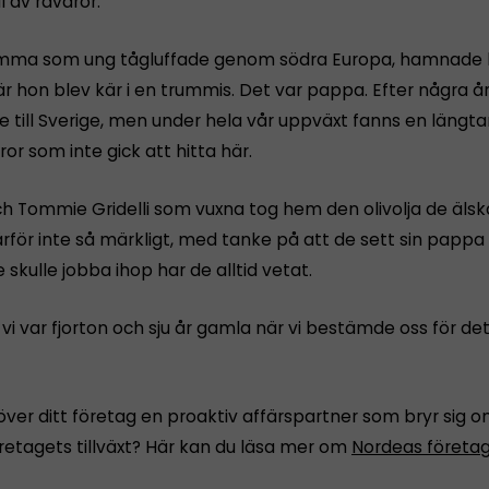
l av råvaror.
mma som ung tågluffade genom södra Europa, hamnade h
är hon blev kär i en trummis. Det var pappa. Efter några år 
e till Sverige, men under hela vår uppväxt fanns en längta
ror som inte gick att hitta här.
och Tommie Gridelli som vuxna tog hem den olivolja de äls
rför inte så märkligt, med tanke på att de sett sin pappa
 skulle jobba ihop har de alltid vetat.
 vi var fjorton och sju år gamla när vi bestämde oss för det
ver ditt företag en proaktiv affärspartner som bryr sig 
öretagets tillväxt? Här kan du läsa mer om
Nordeas företa