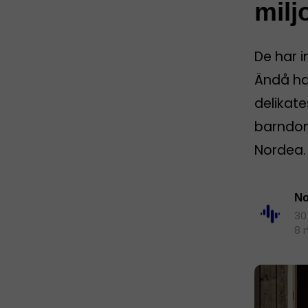
milj
De har i
Ändå ha
delikate
barndom
Nordea.
No
30
8 