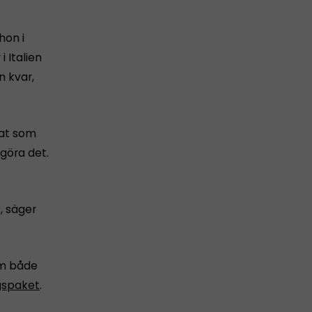
on i
i Italien
n kvar,
kat som
 göra det.
, säger
om både
gspaket
.