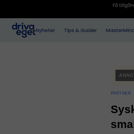
Få tillg
Nyheter
Tips & Guider
MasterMin
ANNO
PARTNER
Sysk
sma