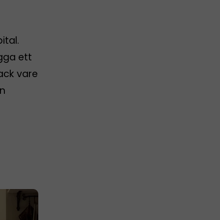
ital.
gga ett
tack vare
ån