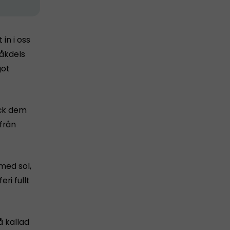
in i oss
åkdels
got
ick dem
 från
med sol,
ri fullt
å kallad