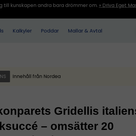
ång till kunskapen andra bara drömmer om.
» Driva Eget Ma
ds
Kalkyler
Poddar
Mallar & Avtal
NS
Innehåll från
Nordea
onparets Gridellis italie
ksuccé – omsätter 20