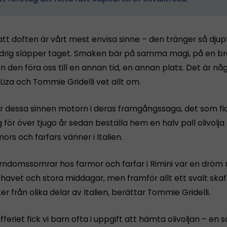
tt doften är vårt mest envisa sinne – den tränger så djupt 
ldrig släpper taget. Smaken bär på samma magi, på en br
 den föra oss till en annan tid, en annan plats. Det är nå
iza och Tommie Gridelli vet allt om.
r dessa sinnen motorn i deras framgångssaga, det som f
 för över tjugo år sedan beställa hem en halv pall olivolja
ors och farfars vänner i Italien.
rndomssomrar hos farmor och farfar i Rimini var en dröm 
l havet och stora middagar, men framför allt ett svalt skaffe
r från olika delar av Italien, berättar Tommie Gridelli.
fferiet fick vi barn ofta i uppgift att hämta olivoljan – en s