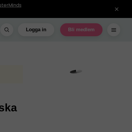
sterMinds
Logga in
Bli medlem
nska