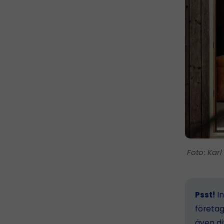
Karl
Psst!
In
företag
även dit