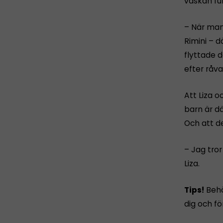
väskan ful
– När ma
Rimini – d
flyttade d
efter råva
Att Liza 
barn är dä
Och att de
– Jag tror
Liza.
Tips!
Behö
dig och f