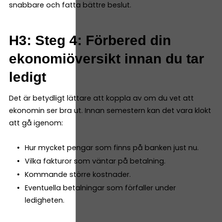
snabbare och fatta bättre beslut.
H3: Steg 4: Förbered din
ekonomiöversikt innan du tar
ledigt
Det är betydligt lättare att koppla av om du vet att
ekonomin ser bra ut. Innan semestern kan det vara klokt
att gå igenom:
Hur mycket pengar som finns på banken just nu.
Vilka fakturor som väntar på betalning.
Kommande större kostnader.
Eventuella betalningar som förfaller under
ledigheten.