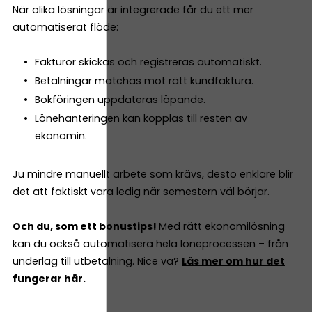
När olika lösningar är integrerade får du ett mer
automatiserat flöde:
Fakturor skickas och registreras automatiskt.
Betalningar matchas mot rätt kundfaktura.
Bokföringen uppdateras löpande.
Lönehanteringen kan kopplas till resten av
ekonomin.
Ju mindre manuellt arbete som krävs, desto enklare blir
det att faktiskt vara ledig när semestern väl börjar.
Och du, som ett bonustips!
Med rätt ekonomilösning
kan du också automatisera hela löneprocessen – från
underlag till utbetalning. Nice va?
Läs mer om hur det
fungerar här.