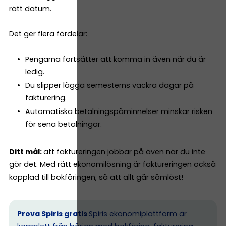
rätt datum.
Det ger flera fördelar:
Pengarna fortsätter att komma in även när du är
ledig.
Du slipper lägga semesterns vackra dagar på
fakturering.
Automatiska betalningspåminnelser minskar risken
för sena betalningar.
Ditt mål:
att faktureringen jobbar på även när du inte
gör det. Med rätt ekonomilösning är faktureringen också
kopplad till bokföringen, så att allt går sömlöst!
Prova Spiris gratis
Spiris ekonomiplattform är