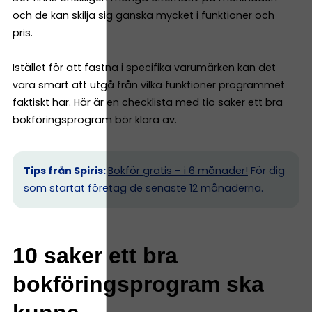
och de kan skilja sig ganska mycket i funktioner och
pris.
Istället för att fastna i specifika varumärken kan det
vara smart att utgå från vilka funktioner programmet
faktiskt har. Här är en checklista med tio saker ett bra
bokföringsprogram bör klara av.
Tips från Spiris:
Bokför gratis – i 6 månader!
För dig
som startat företag de senaste 12 månaderna.
10 saker ett bra
bokföringsprogram ska