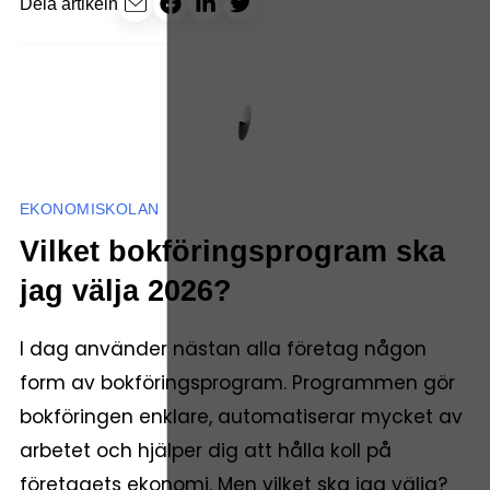
Dela artikeln
EKONOMISKOLAN
Vilket bokföringsprogram ska
jag välja 2026?
I dag använder nästan alla företag någon
form av bokföringsprogram. Programmen gör
bokföringen enklare, automatiserar mycket av
arbetet och hjälper dig att hålla koll på
företagets ekonomi. Men vilket ska jag välja?