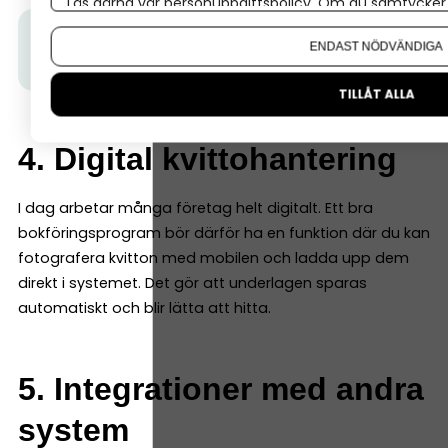
Läs gärna vår
personuppgiftspolicy
. Om du samtycker t
Om du vill ändra ditt val i efterhand hittar du den möjl
Tips från Spiris:
Sköt det mesta av din löpande
ENDAST NÖDVÄNDIGA
bokföring automatiskt.
Prova gratis här!
TILLÅT ALLA
4. Digital kvittohantering
I dag arbetar många företag helt digitalt. Ett bra
bokföringsprogram bör därför ha en funktion där du kan
fotografera kvitton med mobilen och ladda upp dem
direkt i systemet. Det gör att underlagen sparas
automatiskt och blir lätta att hitta.
5. Integrationer med andra
system