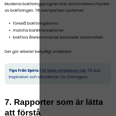
Moderna bokföringsprogram kan automatisera mycket
av bokföringen. Till exempel kan systemet:
föreslå bokföringskonto
matcha banktransaktioner
bokföra återkommande kostnader automatiskt
Det gör arbetet betydligt snabbare.
Tips från Spiris:
Följ Spiris nyhetsbrev här.
Få tips,
inspiration och aktualiteter för företagare.
7. Rapporter som är lätta
att förstå