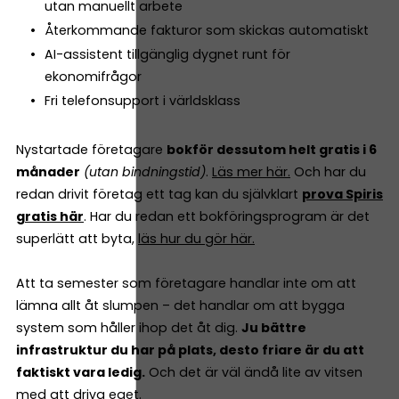
utan manuellt arbete
Återkommande fakturor som skickas automatiskt
AI-assistent tillgänglig dygnet runt för
ekonomifrågor
Fri telefonsupport i världsklass
Nystartade företagare
bokför dessutom helt gratis i 6
månader
(utan bindningstid)
.
Läs mer här.
Och har du
redan drivit företag ett tag kan du självklart
prova Spiris
gratis här
. Har du redan ett bokföringsprogram är det
superlätt att byta,
läs hur du gör här.
Att ta semester som företagare handlar inte om att
lämna allt åt slumpen – det handlar om att bygga
system som håller ihop det åt dig.
Ju bättre
infrastruktur du har på plats, desto friare är du att
faktiskt vara ledig.
Och det är väl ändå lite av vitsen
med att driva eget.