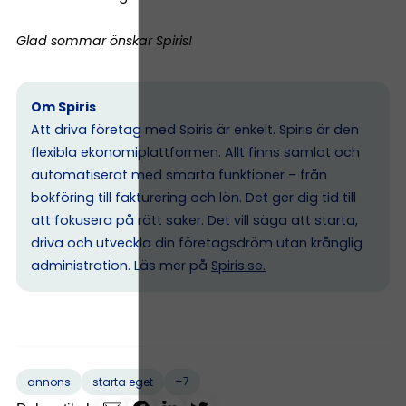
Glad sommar önskar Spiris!
Om Spiris
Att driva företag med Spiris är enkelt. Spiris är den
flexibla ekonomiplattformen. Allt finns samlat och
automatiserat med smarta funktioner – från
bokföring till fakturering och lön. Det ger dig tid till
att fokusera på rätt saker. Det vill säga att starta,
driva och utveckla din företagsdröm utan krånglig
administration. Läs mer på
Spiris.se
.
+7
annons
starta eget