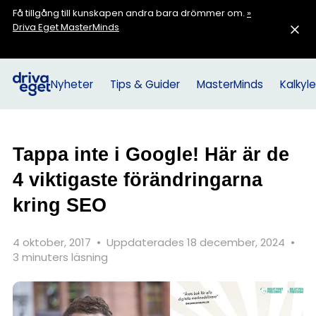
Få tillgång till kunskapen andra bara drömmer om.
»
Driva Eget MasterMinds
Nyheter
Tips & Guider
MasterMinds
Kalkyle
Tappa inte i Google! Här är de
4 viktigaste förändringarna
kring SEO
4 oktober, 2017
•
Uppdaterades 18 december, 2024
•
3 minuters läsning