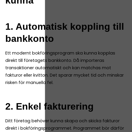
kunna
1. Automatisk koppling till
bankkonto
Ett modernt bokföringsprogram ska kunna kopplas
direkt till företagets bankkonto. Då importeras
transaktioner automatiskt och kan matchas mot
fakturor eller kvitton. Det sparar mycket tid och minskar
risken för manuella fel.
2. Enkel fakturering
Ditt företag behöver kunna skapa och skicka fakturor
direkt i bokföringsprogrammet. Programmet bör därför