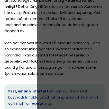
att starta eget. Hur blir det för dig –
kan du ta helt
ledigt?
Det är långt ifrån alla som känner så…Kunderna
hör av sig. Fakturor ska skickas. Kvittona hopar sig. Och
tanken på att komma tillbaka till tre veckors
obehandlad administration gör att du inte riktigt kan
slappna av.
Men det behöver inte vara så. Med lite planering – och
en ekonomilösning där alla funktioner pratar med
varandra – kan du
sätta företaget på i princip
autopilot och faktiskt vara ledig i sommar.
Låt oss
visa dig hur andra företagare gör – med exempelvis
Spiris ekonomiplattform
som bas.
Psst, innan vi startar!
Här kan du
ladda ned
kostnadsfri fakturamall, affärsplansmall, kvittomall
och mall för reseräkning.