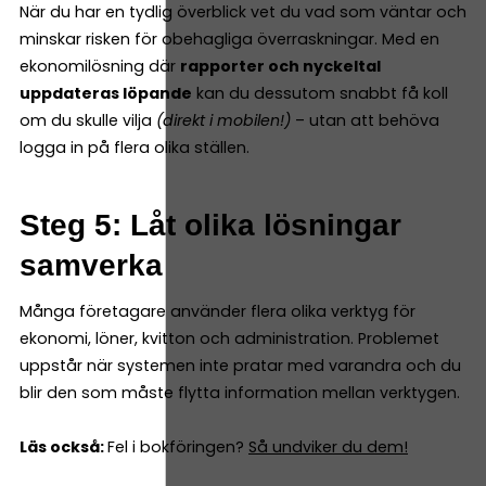
När du har en tydlig överblick vet du vad som väntar och
minskar risken för obehagliga överraskningar. Med en
ekonomilösning där
rapporter och nyckeltal
uppdateras löpande
kan du dessutom snabbt få koll
om du skulle vilja
(direkt i mobilen!)
– utan att behöva
logga in på flera olika ställen.
Steg 5: Låt olika lösningar
samverka
Många företagare använder flera olika verktyg för
ekonomi, löner, kvitton och administration. Problemet
uppstår när systemen inte pratar med varandra och du
blir den som måste flytta information mellan verktygen.
Läs också:
Fel i bokföringen?
Så undviker du dem!