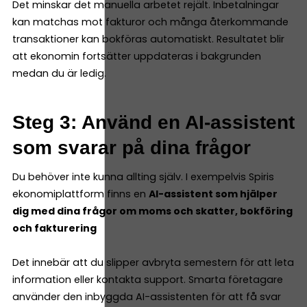
Det minskar det manuella arbetet rejält. Inbetalningar
kan matchas mot fakturor och många återkommande
transaktioner kan bokföras automatiskt. Resultatet blir
att ekonomin fortsätter uppdateras i bakgrunden
medan du är ledig.
Steg 3: Använd en AI-assistent
som svarar på dina frågor
Du behöver inte kunna allting själv. I exempelvis Spiris
ekonomiplattform finns en
AI-assistent som hjälper
dig med dina frågor om moms och skatter, bokföring
och fakturering
Det innebär att du slipper avbryta semestern för att leta
information eller kontakta support. Smarta företagare
använder den inbyggda AI-assistenten för att få svar