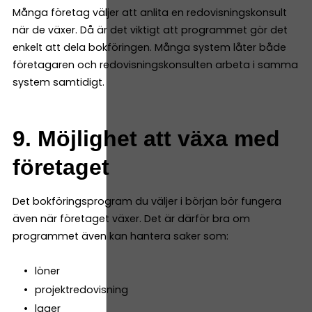
Många företag väljer att anlita en redovisningskonsult
när de växer. Då är det viktigt att programmet gör det
enkelt att dela bokföringen. Många system låter både
företagaren och redovisningskonsulten arbeta i samma
system samtidigt.
9. Möjlighet att växa med
företaget
Det bokföringsprogram du väljer i början bör fungera
även när företaget växer. Det är därför bra om
programmet även kan hantera saker som:
löner
projektredovisning
lager