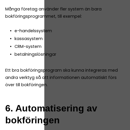
Många företag använder fler system än bara
bokföringsprogrammet, till exempel:
e-handelssystem
kassasystem
CRM-system
betalningslösningar
Ett bra bokföringsprogram ska kunna integreras med
andra verktyg så att informationen automatiskt förs
över till bokföringen.
6. Automatisering av
bokföringen