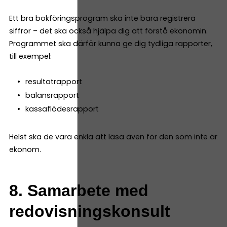
Ett bra bokföringsprogram ska inte bara registrera
siffror – det ska också hjälpa dig att förstå ekonomin.
Programmet ska därför kunna ge dig tydliga rapporter,
till exempel:
resultatrapport
balansrapport
kassaflödesrapport
Helst ska de vara enkla att läsa även för den som inte är
ekonom.
8. Samarbete med
redovisningskonsult