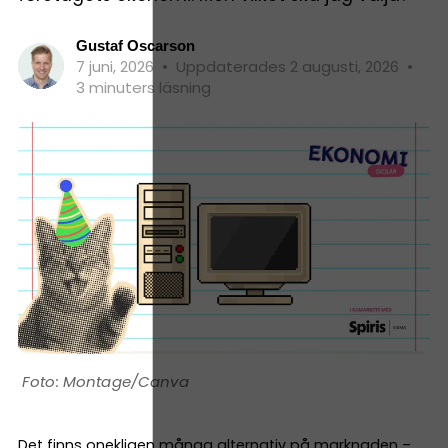
Gustaf Oscarson
7 juni, 2026
•
Uppdaterades 2 augusti, 2026
•
3 minuters läsning
Montage/Canva
Det finns onekligen många alternativ på marknaden –