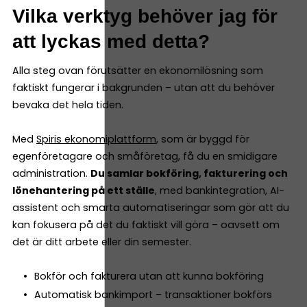
Vilka verktyg behöver jag för
att lyckas med detta?
Alla steg ovan förutsätter en ekonomilösning som
faktiskt fungerar i bakgrunden – utan att du behöver
bevaka det hela tiden.
Med
Spiris ekonomiplattform
, som är byggd för
egenföretagare och småföretag, få du en smidigare
administration.
Du samlar bokföring, fakturering och
lönehantering på ett ställe
, med bankintegration, AI-
assistent och smarta automatiseringar som gör att du
kan fokusera på det du faktiskt vill göra – oavsett om
det är ditt arbete eller din semester.
Bokför och fakturera utan att kunna bokföring
Automatisk bankimport – transaktioner bokförs