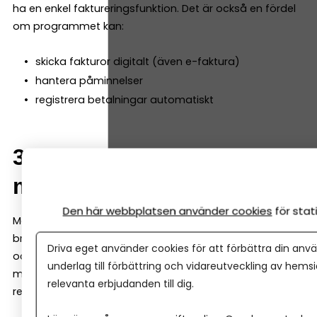
ha en enkel faktureringsfunktion. Det är också en fördel
om programmet kan:
skicka fakturor digitalt (även e-faktura)
hantera påminnelser
registrera betalningar automatiskt
3. Automatisk
momsberäkning
Den här webbplatsen använder cookies
för sta
Momsredovisning är en central del av bokföringen. Ett
bra bokföringsprogram räknar automatiskt ut moms
Driva eget använder cookies för att förbättra din anvä
och kan skapa en momsrapport som ligger till grund för
underlag till förbättring och vidareutveckling av hems
momsdeklarationen. Det minskar risken för fel i
relevanta erbjudanden till dig.
redovisningen.