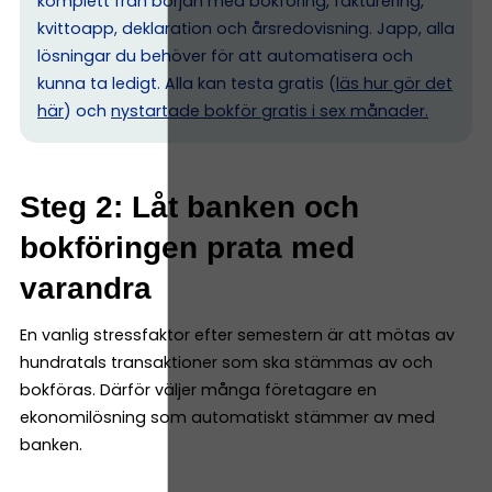
komplett från början med bokföring, fakturering,
kvittoapp, deklaration och årsredovisning. Japp, alla
lösningar du behöver för att automatisera och
kunna ta ledigt. Alla kan testa gratis (
läs hur gör det
här
) och
nystartade bokför gratis i sex månader.
Steg 2: Låt banken och
bokföringen prata med
varandra
En vanlig stressfaktor efter semestern är att mötas av
hundratals transaktioner som ska stämmas av och
bokföras. Därför väljer många företagare en
ekonomilösning som automatiskt stämmer av med
banken.