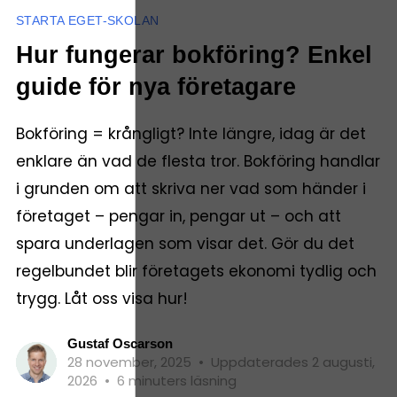
STARTA EGET-SKOLAN
Hur fungerar bokföring? Enkel
guide för nya företagare
Bokföring = krångligt? Inte längre, idag är det
enklare än vad de flesta tror. Bokföring handlar
i grunden om att skriva ner vad som händer i
företaget – pengar in, pengar ut – och att
spara underlagen som visar det. Gör du det
regelbundet blir företagets ekonomi tydlig och
trygg. Låt oss visa hur!
Gustaf Oscarson
28 november, 2025
•
Uppdaterades 2 augusti,
2026
•
6 minuters läsning