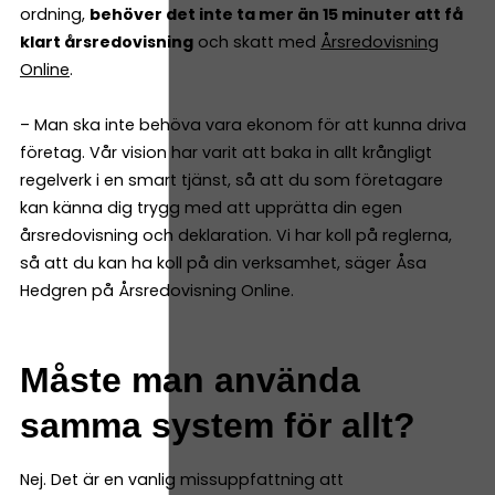
ordning,
behöver det inte ta mer än 15 minuter att få
klart årsredovisning
och skatt med
Årsredovisning
Online
.
– Man ska inte behöva vara ekonom för att kunna driva
företag. Vår vision har varit att baka in allt krångligt
regelverk i en smart tjänst, så att du som företagare
kan känna dig trygg med att upprätta din egen
årsredovisning och deklaration. Vi har koll på reglerna,
så att du kan ha koll på din verksamhet, säger Åsa
Hedgren på Årsredovisning Online.
Måste man använda
samma system för allt?
Nej. Det är en vanlig missuppfattning att