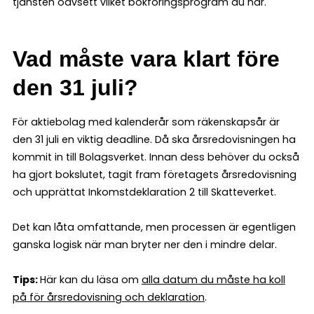
tjänsten oavsett vilket bokföringsprogram du har.
Vad måste vara klart före
den 31 juli?
För aktiebolag med kalenderår som räkenskapsår är
den 31 juli en viktig deadline. Då ska årsredovisningen ha
kommit in till Bolagsverket. Innan dess behöver du också
ha gjort bokslutet, tagit fram företagets årsredovisning
och upprättat Inkomstdeklaration 2 till Skatteverket.
Det kan låta omfattande, men processen är egentligen
ganska logisk när man bryter ner den i mindre delar.
Tips:
Här kan du läsa om
alla datum du måste ha koll
på för årsredovisning och deklaration
.