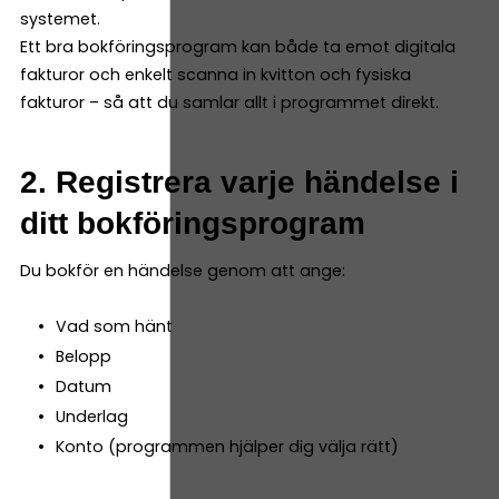
systemet.
Ett bra bokföringsprogram kan både ta emot digitala
fakturor och enkelt scanna in kvitton och fysiska
fakturor – så att du samlar allt i programmet direkt.
2. Registrera varje händelse i
ditt bokföringsprogram
Du bokför en händelse genom att ange:
Vad som hänt
Belopp
Datum
Underlag
Konto (programmen hjälper dig välja rätt)