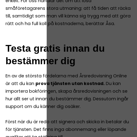
enkelt. För oss handlar det om att lösa
småföretagarens stora utmaning: att få tiden att räcka
till, samtidigt som man vill känna sig trygg med att göra
rätt och ha full koll på kostnaderna, berättar Åsa.
Testa gratis innan du
bestämmer dig
En av de största fördelarna med Årsredovisning Online
är att du kan
prova tjänsten utan kostnad.
Du kan
importera bokföringen, skapa årsredovisningen och se
hur allt ser ut innan du bestämmer dig. Dessutom ingår
support om du känner dig osäker.
Först när du är redo att signera och skicka in betalar du
för tjänsten. Det finns inga abonnemang eller löpande