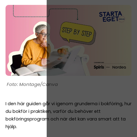
Montage/Canva
I den här guiden går vi igenom grunderna i bokföring, hur
du bokför i praktiken, varför du behöver ett
bokföringsprogram och när det kan vara smart att ta
hjälp.