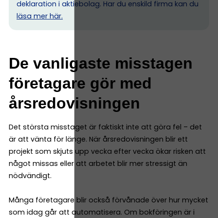
deklaration i aktiebolag. Har du enskild firma kan du
l
äsa mer här.
De vanligaste misstagen
företagare gör med
årsredovisningen
Det största misstaget är faktiskt inte att göra fel – det
är att vänta för länge. När årsredovisningen blir ett
projekt som skjuts upp vecka efter vecka ökar risken att
något missas eller att arbetet blir mer stressigt än
nödvändigt.
Många företagare blir också förvånade över hur mycket
som idag går att automatisera. Om bokföringen är i