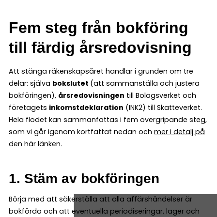
Fem steg från bokföring
till färdig årsredovisning
Att stänga räkenskapsåret handlar i grunden om tre
delar: själva
bokslutet
(att sammanställa och justera
bokföringen),
årsredovisningen
till Bolagsverket och
företagets
inkomstdeklaration
(INK2) till Skatteverket.
Hela flödet kan sammanfattas i fem övergripande steg,
som vi går igenom kortfattat nedan och
mer i detalj på
den här länken
.
1. Stäm av bokföringen
Börja med att säkerställa att alla affärshändelser är
bokförda och att eventuella periodiseringar, lager och