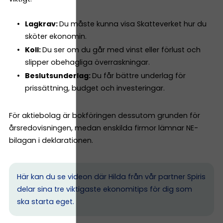
Lagkrav:
Du måste kunna visa Skatteverket hur du
sköter ekonomin.
Koll:
Du ser om du går med vinst eller förlust och
slipper obehagliga överraskningar.
Beslutsunderlag:
Du får bättre underlag för
prissättning, budget och investeringar.
För aktiebolag är bokföringen dessutom grunden för
årsredovisningen, medan enskilda firmor lämnar NE-
bilagan i deklarationen.
Här kan du se videon där Hilda från vår partner Spiris
delar sina tre viktigaste ekonomitips för dig som
ska starta eget.