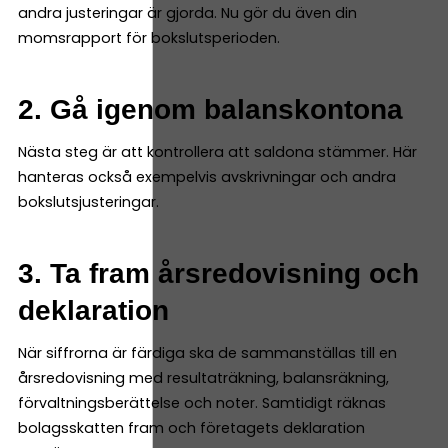
andra justeringar är gjorda. Nu gör du även din
momsrapport för bokslutsperioden.
2. Gå igenom balanskontona
Nästa steg är att kontrollera att saldona stämmer. Här
hanteras också exempelvis avskrivningar och andra
bokslutsjusteringar.
3. Ta fram årsredovisning och
deklaration
När siffrorna är färdiga ska de sammanställas till en
årsredovisning med resultaträkning, balansräkning,
förvaltningsberättelse och noter. Samtidigt räknas
bolagsskatten fram och företagets deklaration