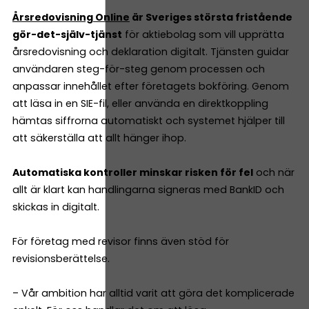
Årsredovisning Online
är Sveriges största fristående
gör-det-själv-tjänst
för aktiebolag som vill upprätta
årsredovisning och deklaration digitalt. Tjänsten guidar
användaren steg-för-steg genom processen och
anpassar innehållet efter företagets bokföring. Genom
att läsa in en SIE-fil, eller använda en direktkoppling
hämtas siffrorna automatiskt och systemet hjälper till
att säkerställa att allt hänger ihop.
Automatiska kontroller minskar risken för fel
och när
allt är klart kan handlingarna signeras med BankID och
skickas in digitalt.
För företag med revisor finns även stöd för
revisionsberättelse.
– Vår ambition har alltid varit att göra det komplicerade