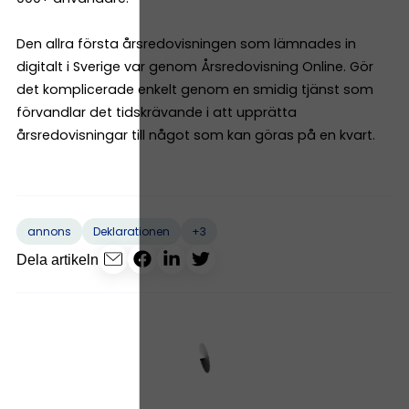
Den allra första årsredovisningen som lämnades in
digitalt i Sverige var genom Årsredovisning Online. Gör
det komplicerade enkelt genom en smidig tjänst som
förvandlar det tidskrävande i att upprätta
årsredovisningar till något som kan göras på en kvart.
+3
annons
Deklarationen
Dela artikeln