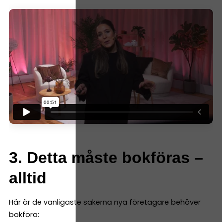
3. Detta måste bokföras –
alltid
Här är de vanligaste sakerna nya företagare behöver
bokföra: