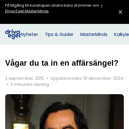
Få tillgång till kunskapen andra bara drömmer om.
»
Driva Eget MasterMinds
Nyheter
Tips & Guider
MasterMinds
Kalkyle
Vågar du ta in en affärsängel?
2 september, 2010
•
Uppdaterades 18 december, 2024
•
2 minuters läsning