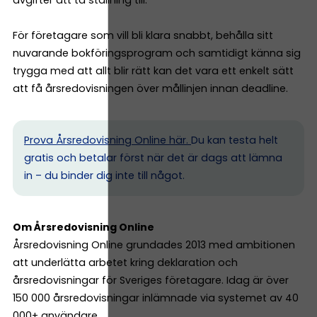
avgifter att ta ställning till.
För företagare som vill bli klara snabbt, behålla sitt
nuvarande bokföringsprogram och samtidigt känna sig
trygga med att allt blir rätt kan det vara ett enkelt sätt
att få årsredovisningen över mållinjen innan deadline.
Prova Årsredovisning Online här.
Du kan testa helt
gratis och betalar först när det är dags att lämna
in – du binder dig inte till något.
Om Årsredovisning Online
Årsredovisning Online grundades 2013 med ambitionen
att underlätta arbetet kring deklaration och
årsredovisningar för Sveriges företagare. Idag är över
150 000 årsredovisningar inlämnade via systemet av 40
000+ användare.