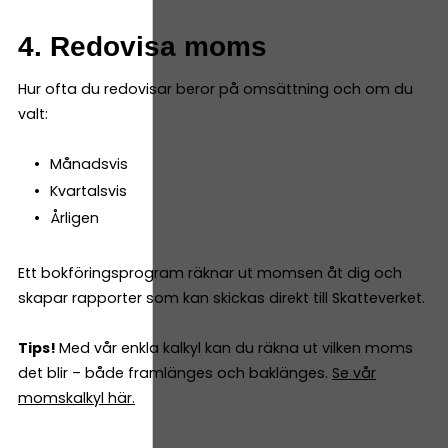
4. Redovisa moms
Hur ofta du redovisar beror på omsättning och om du
valt:
Månadsvis
Kvartalsvis
Årligen
Ett bokföringsprogram räknar ut momsen åt dig och
skapar rapporter som kan skickas direkt till Skatteverket.
Tips!
Med vår enkla kalkyl kan du räkna ut vilken moms
det blir – både framlänges och baklänges.
Se vår
momskalkyl här.