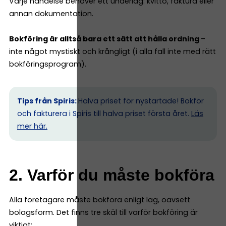
Varje händelse behöver ett underlag: kvitto, faktura eller
annan dokumentation.
Bokföring är alltså bara ett sätt att hålla ordning
–
inte något mystiskt och krångligt (i alla fall inte med rätt
bokföringsprogram).
Tips från Spiris:
Halva priset för nystartade! Bokför
och fakturera i Spiris till halva priset första året.
Läs
mer här.
2. Varför du måste bokföra
Alla företagare måste bokföra enligt lag, oavsett
bolagsform. Det finns tre skäl till varför bokföring är
viktigt: