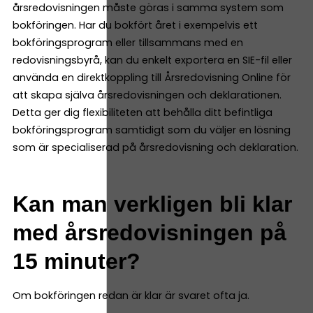
årsredovisningen måste göras i samma system som
bokföringen. Har du bokfört året i exempelvis ett
bokföringsprogram eller tillsammans med en
redovisningsbyrå, kan du enkelt exportera en SIE-fil eller
använda en direktkoppling till Årsredovisning Online för
att skapa själva årsredovisningen och deklarationen.
Detta ger dig flexibiliteten att behålla ditt befintliga
bokföringsprogram samtidigt som du väljer en lösning
som är specialiserad på årsredovisning och deklaration.
Kan man verkligen bli klar
med årsredovisningen på
15 minuter?
Om bokföringen redan är klar är svaret ofta ja.