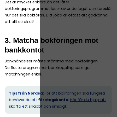
Det är mycket enklare än det låter –
bokföringsprogrammet läser av underlaget och föreslår
hur det ska bokföras. Ditt jobb är oftast att godkänna
att allt se ok ut!
3. Matcha bokföringen mot
bankkontot
Bankhändelser måste stämma med bokföringen.
De flesta program har bankkoppling som gör
matchningen enkel.
Tips från Nordea:
För att bokföringen ska fungera
behöver du ett
företagskonto.
Här får du hjälp att
skaffa ett snabbt och smidigt.