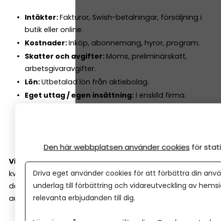
Intäkter:
Fakturor, Swish-betalningar, försäljning i
butik eller online.
Kostnader:
Inköp, abonnemang, hyror, program.
Skatter och avgifter:
Moms, preliminärskatt,
arbetsgivaravgifter.
Lön:
Utbetalad lön från aktiebolag.
Eget uttag / egen insättning:
I enskild firma.
Tillgångar:
Maskiner, datorer, inventarier.
Kvittounderlag:
Alla kvitton måste sparas enligt
lag.
Den här webbplatsen använder cookies
för sta
Viktigt:
Den nya kvittolagen från 2025 innebär att alla
Driva eget använder cookies för att förbättra din anvä
kvitton kan sparas digitalt (äntligen!), även om du fått
underlag till förbättring och vidareutveckling av hems
dem på papper. Ett bra bokföringsprogram sköter detta
relevanta erbjudanden till dig.
automatiskt genom en smart kvittoapp.