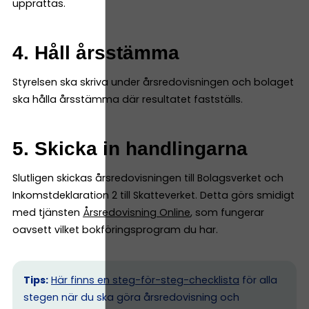
upprättas.
4. Håll årsstämma
Styrelsen ska skriva under årsredovisningen och bolaget
ska hålla årsstämma där resultatet fastställs.
5. Skicka in handlingarna
Slutligen skickas årsredovisningen till Bolagsverket och
Inkomstdeklaration 2 till Skatteverket. Detta görs smidigt
med tjänsten
Årsredovisning Online
, som fungerar
oavsett vilket bokföringsprogram du har.
Tips:
Här finns en steg-för-steg-checklista
för alla
stegen när du ska göra årsredovisning och