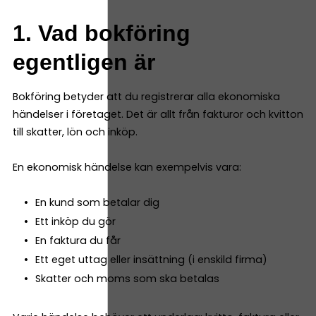
1. Vad bokföring
egentligen är
Bokföring betyder att du registrerar alla ekonomiska
händelser i företaget. Det är allt från fakturor och kvitton
till skatter, lön och inköp.
En ekonomisk händelse kan exempelvis vara:
En kund som betalar dig
Ett inköp du gör
En faktura du får
Ett eget uttag eller insättning (i enskild firma)
Skatter och moms som ska betalas