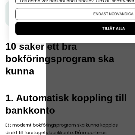
Läs gärna vår
personuppgiftspolicy
. Om du samtycker t
Om du vill ändra ditt val i efterhand hittar du den möjl
Tips från Spiris:
Bokför gratis – i 6 månader!
För dig
ENDAST NÖDVÄNDIGA
som startat företag de senaste 12 månaderna.
TILLÅT ALLA
10 saker ett bra
bokföringsprogram ska
kunna
1. Automatisk koppling till
bankkonto
Ett modernt bokföringsprogram ska kunna kopplas
direkt till företagets bankkonto. Då importeras