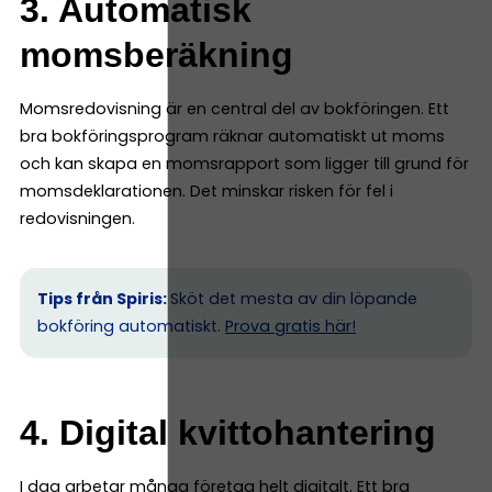
3. Automatisk
momsberäkning
Momsredovisning är en central del av bokföringen. Ett
bra bokföringsprogram räknar automatiskt ut moms
och kan skapa en momsrapport som ligger till grund för
momsdeklarationen. Det minskar risken för fel i
redovisningen.
Tips från Spiris:
Sköt det mesta av din löpande
bokföring automatiskt.
Prova gratis här!
4. Digital kvittohantering
I dag arbetar många företag helt digitalt. Ett bra