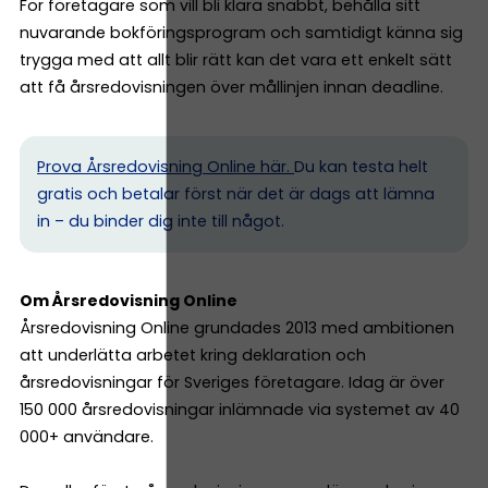
För företagare som vill bli klara snabbt, behålla sitt
nuvarande bokföringsprogram och samtidigt känna sig
trygga med att allt blir rätt kan det vara ett enkelt sätt
att få årsredovisningen över mållinjen innan deadline.
Prova Årsredovisning Online här.
Du kan testa helt
gratis och betalar först när det är dags att lämna
in – du binder dig inte till något.
Om Årsredovisning Online
Årsredovisning Online grundades 2013 med ambitionen
att underlätta arbetet kring deklaration och
årsredovisningar för Sveriges företagare. Idag är över
150 000 årsredovisningar inlämnade via systemet av 40
000+ användare.