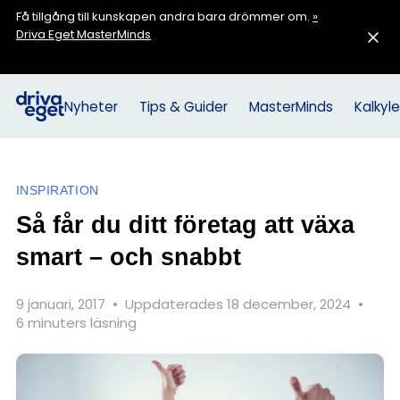
Få tillgång till kunskapen andra bara drömmer om.
»
Driva Eget MasterMinds
Nyheter
Tips & Guider
MasterMinds
Kalkyle
INSPIRATION
Så får du ditt företag att växa
smart – och snabbt
9 januari, 2017
•
Uppdaterades 18 december, 2024
•
6 minuters läsning