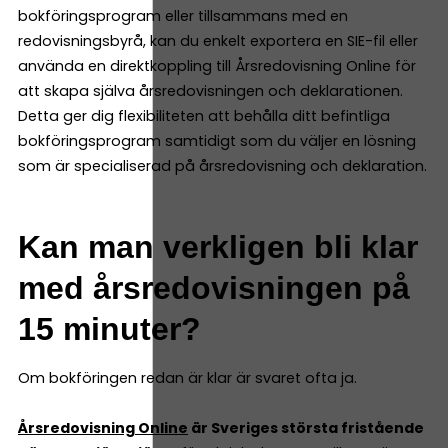
bokföringsprogram eller tillsammans med en
redovisningsbyrå, kan du enkelt exportera en SIE-fil eller
använda en direktkoppling till Årsredovisning Online för
att skapa själva årsredovisningen och deklarationen.
Detta ger dig flexibiliteten att behålla ditt befintliga
bokföringsprogram samtidigt som du väljer en lösning
som är specialiserad på årsredovisning och deklaration.
Kan man verkligen bli klar
med årsredovisningen på
15 minuter?
Om bokföringen redan är klar är svaret ofta ja.
Årsredovisning Online
är Sveriges största fristående