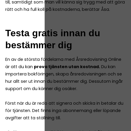
till, samtidigt som man vill känna sig trygg med att göra
rätt och ha full koll på kostnaderna, berättar Åsa.
Testa gratis innan du
bestämmer dig
En av de största fördelarna med Årsredovisning Online
är att du kan
prova tjänsten utan kostnad.
Du kan
importera bokföringen, skapa årsredovisningen och se
hur allt ser ut innan du bestämmer dig. Dessutom ingår
support om du känner dig osäker.
Först när du är redo att signera och skicka in betalar du
för tjänsten. Det finns inga abonnemang eller löpande
avgifter att ta ställning till.