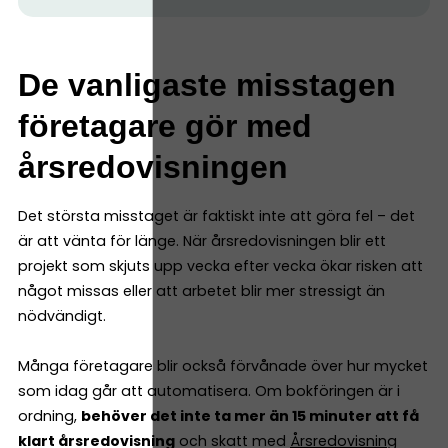
De vanligaste misstagen
företagare gör med
årsredovisningen
Det största misstaget är faktiskt inte att göra fel – det
är att vänta för länge. När årsredovisningen blir ett
projekt som skjuts upp vecka efter vecka ökar risken att
något missas eller att arbetet blir mer stressigt än
nödvändigt.
Många företagare blir också förvånade över hur mycket
som idag går att automatisera. Om bokföringen är i
ordning,
behöver det inte ta mer än 15 minuter att få
klart årsredovisning
och skatt med
Årsredovisning