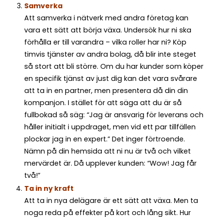
Samverka
Att samverka i nätverk med andra företag kan
vara ett sätt att börja växa. Undersök hur ni ska
förhålla er till varandra – vilka roller har ni? Köp
timvis tjänster av andra bolag, då blir inte steget
så stort att bli större. Om du har kunder som köper
en specifik tjänst av just dig kan det vara svårare
att ta in en partner, men presentera då din din
kompanjon. I stället för att säga att du är så
fullbokad så säg: “Jag är ansvarig för leverans och
håller initialt i uppdraget, men vid ett par tillfällen
plockar jag in en expert.” Det inger förtroende.
Nämn på din hemsida att ni nu är två och vilket
mervärdet är. Då upplever kunden: “Wow! Jag får
två!”
Ta in ny kraft
Att ta in nya delägare är ett sätt att växa. Men ta
noga reda på effekter på kort och lång sikt. Hur