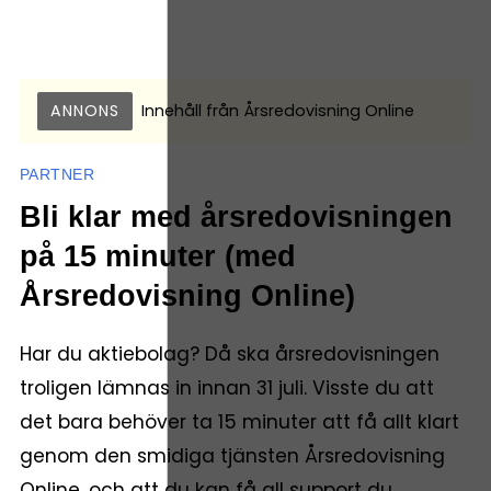
ANNONS
Innehåll från
Årsredovisning Online
PARTNER
Bli klar med årsredovisningen
på 15 minuter (med
Årsredovisning Online)
Har du aktiebolag? Då ska årsredovisningen
troligen lämnas in innan 31 juli. Visste du att
det bara behöver ta 15 minuter att få allt klart
genom den smidiga tjänsten Årsredovisning
Online, och att du kan få all support du