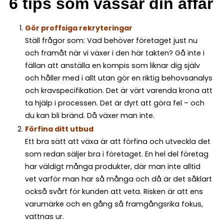
6 tips som vässar din affär
Gör proffsiga rekryteringar
Ställ frågor som: Vad behöver företaget just nu
och framåt när vi växer i den här takten? Gå inte i
fällan att anställa en kompis som liknar dig själv
och håller med i allt utan gör en riktig behovsanalys
och kravspecifikation. Det är värt varenda krona att
ta hjälp i processen. Det är dyrt att göra fel – och
du kan bli bränd. Då växer man inte.
Förfina ditt utbud
Ett bra sätt att växa är att förfina och utveckla det
som redan säljer bra i företaget. En hel del företag
har väldigt många produkter, där man inte alltid
vet varför man har så många och då är det såklart
också svårt för kunden att veta. Risken är att ens
varumärke och en gång så framgångsrika fokus,
vattnas ur.