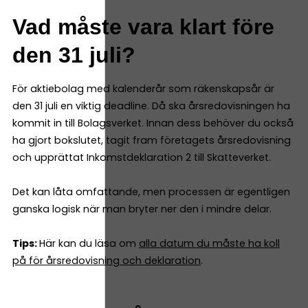
Vad måste vara klart före
den 31 juli?
För aktiebolag med kalenderår som räkenskapsår är
den 31 juli en viktig deadline. Då ska årsredovisningen ha
kommit in till Bolagsverket. Innan dess behöver du också
ha gjort bokslutet, tagit fram företagets årsredovisning
och upprättat Inkomstdeklaration 2 till Skatteverket.
Det kan låta omfattande, men processen är egentligen
ganska logisk när man bryter ner den i mindre delar.
Tips:
Här kan du läsa om
alla datum du måste ha koll
på för årsredovisning och deklaration
.