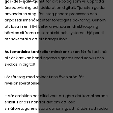
gör-det-själv-tjänst
för aktiebolag som vill upprätta
årsredovisning och deklaration digitalt. Tjänsten guidar
användaren steg-för-steg genom processen och
anpassar innehållet efter företagets bokföring. Genom
att läsa in en SIE-fil, eller använda en direktkoppling
hämtas siffrorna automatiskt och systemet hjälper till
att säkerställa att allt hänger ihop.
Automatiska kontroller minskar risken för fel
och när
allt är klart kan handlingarna signeras med BankID och
skickas in digitalt.
För företag med revisor finns även stöd för
revisionsberättelse.
– Vår ambition har alltid varit att göra det komplicerade
enkelt. För oss handlar det om att lösa
småföretagarens stora utmaning: att få tiden att räcka