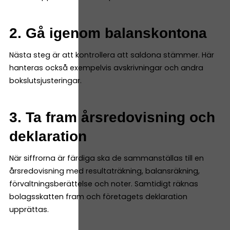
2. Gå igenom balanskontona
Nästa steg är att kontrollera att saldona stämmer. Här
hanteras också exempelvis avskrivningar och andra
bokslutsjusteringar.
3. Ta fram årsredovisning och
deklaration
När siffrorna är färdiga ska de sammanställas till en
årsredovisning med resultaträkning, balansräkning,
förvaltningsberättelse och noter. Samtidigt räknas
bolagsskatten fram och företagets deklaration
upprättas.