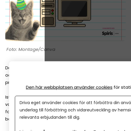
Montage/Canva
Det finns onekligen många alternativ på marknaden –
och de kan skilja sig ganska mycket i funktioner och
pris.
Den här webbplatsen använder cookies
för sta
Istället för att fastna i specifika varumärken kan det
Driva eget använder cookies för att förbättra din anvä
vara smart att utgå från vilka funktioner programmet
underlag till förbättring och vidareutveckling av hems
faktiskt har. Här är en checklista med tio saker ett bra
relevanta erbjudanden till dig.
bokföringsprogram bör klara av.