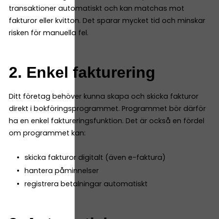
transaktioner automatiskt och kan matchas mot
fakturor eller kvitton. Det sparar mycket tid och minskar
risken för manuella fel.
2. Enkel fakturering
Ditt företag behöver kunna skapa och skicka fakturor
direkt i bokföringsprogrammet. Programmet bör därför
ha en enkel faktureringsfunktion. Det är också en fördel
om programmet kan:
skicka fakturor digitalt (även e-faktura)
hantera påminnelser
registrera betalningar automatiskt