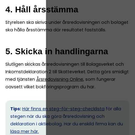
4. Håll årsstämma
Styrelsen ska skriva under årsredovisningen och bolaget
ska hålla årsstämma där resultatet fastställs.
5. Skicka in handlingarna
Slutligen skickas årsredovisningen till Bolagsverket och
Inkomstdeklaration 2 till Skatteverket. Detta görs smidigt
med tjänsten
Årsredovisning Online
, som fungerar
oavsett vilket bokföringsprogram du har.
Tips:
Här finns en steg-för-steg-checklista
för alla
stegen när du ska göra årsredovisning och
deklaration i aktiebolag. Har du enskild firma kan du
l
äsa mer här.