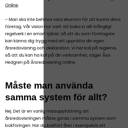
Online
.
– Man ska inte behöva vara ekonom för att kunna driva
företag. Vår vision har varit att baka in allt krångligt
regelverk i en smart tjänst, så att du som företagare
kan känna dig trygg med att upprätta din egen
årsredovisning och deklaration. Vi har koll på reglerna,
så att du kan ha koll på din verksamhet, säger Åsa
Hedgren på Årsredovisning Online.
Måste man använda
samma system för allt?
Nej. Det är en vanlig missuppfattning att
årsredovisningen måste göras i samma system som
bokföringen. Har du bokfört året i exempelvis ett