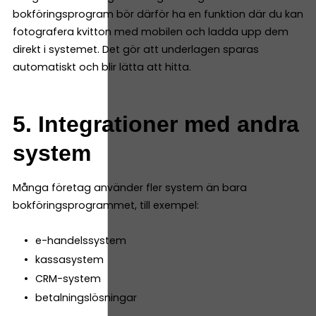
bokföringsprogram bör därför ha en funktion där du kan
fotografera kvitton med mobilen och ladda upp dem
direkt i systemet. Det gör att underlagen sparas
automatiskt och blir lätta att hitta.
5. Integrationer med andra
system
Många företag använder fler system än bara
bokföringsprogrammet, till exempel:
e-handelssystem
kassasystem
CRM-system
betalningslösningar