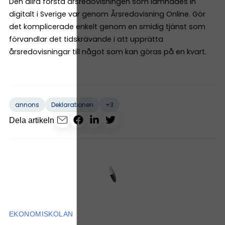
Den allra första årsredovisningen som lämnades in
digitalt i Sverige var genom Årsredovisning Online. Gör
det komplicerade enkelt genom en smidig tjänst som
förvandlar det tidskrävande i att upprätta
årsredovisningar till något som kan göras på en kvart.
+3
annons
Deklarationen
Dela artikeln
EKONOMISKOLAN