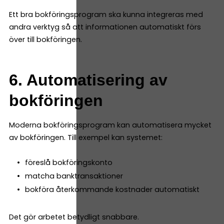
Ett bra bokföringsprogram ska kunna integreras med
andra verktyg så att informationen automatiskt förs
över till bokföringen.
6. Automatisering av
bokföringen
Moderna bokföringsprogram kan automatisera mycket
av bokföringen. Till exempel kan systemet:
föreslå bokföringskonto
matcha banktransaktioner
bokföra återkommande kostnader automatiskt
Det gör arbetet betydligt snabbare.