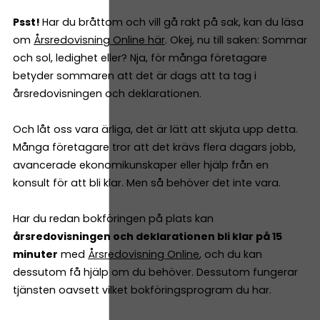
Psst!
Har du bråttom och vill gå rakt på sak, kan du läsa
om
Årsredovisning Online här
. Okej, nu till saken: Sommar
och sol, ledighet eller? Nja, för många företagare
betyder sommaren att det är dags att ta tag i
årsredovisningen och deklarationen.
Och låt oss vara ärliga, det är lätt att skjuta upp detta.
Många företagare tror att det krävs flera dagars jobb,
avancerade ekonomikunskaper eller hjälp från en
konsult för att bli klar. Men så behöver det inte vara.
Har du redan bokföringen på plats kan
årsredovisningen och deklarationen bli klar på 15
minuter
med
Årsredovisning Online
, och du kan
dessutom få hjälp om du behöver. Dessutom fungerar
tjänsten oavsett vilket bokföringsprogram du har.