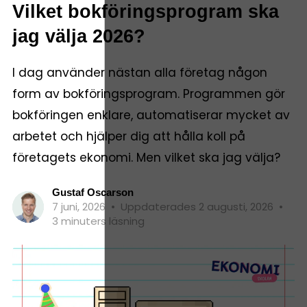
Vilket bokföringsprogram ska
jag välja 2026?
I dag använder nästan alla företag någon
form av bokföringsprogram. Programmen gör
bokföringen enklare, automatiserar mycket av
arbetet och hjälper dig att hålla koll på
företagets ekonomi. Men vilket ska jag välja?
Gustaf Oscarson
7 juni, 2026
•
Uppdaterades 2 augusti, 2026
•
3 minuters läsning