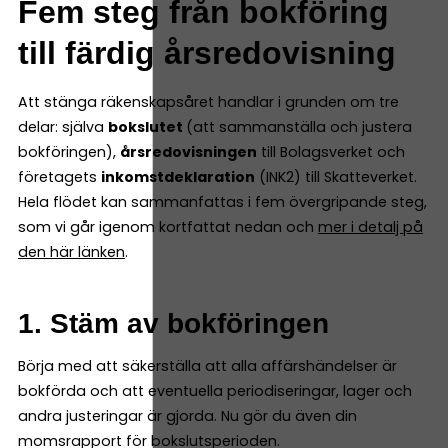
Fem steg från bokföring
till färdig årsredovisning
Att stänga räkenskapsåret handlar i grunden om tre
delar: själva
bokslutet
(att sammanställa och justera
bokföringen),
årsredovisningen
till Bolagsverket och
företagets
inkomstdeklaration
(INK2) till Skatteverket.
Hela flödet kan sammanfattas i fem övergripande steg,
som vi går igenom kortfattat nedan och
mer i detalj på
den här länken
.
1. Stäm av bokföringen
Börja med att säkerställa att alla affärshändelser är
bokförda och att eventuella periodiseringar, lager och
andra justeringar är gjorda. Nu gör du även din
momsrapport för bokslutsperioden.