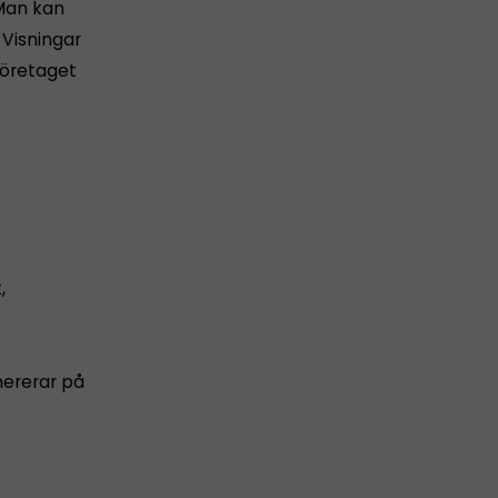
 Man kan
 Visningar
 företaget
,
mererar på