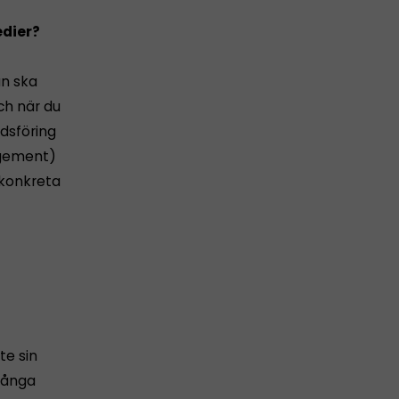
edier?
an ska
ch när du
dsföring
agement)
 konkreta
te sin
långa