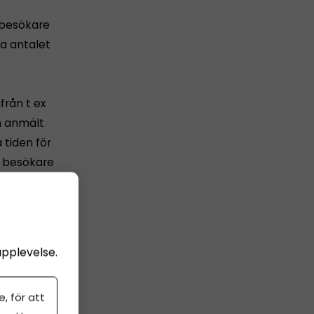
 besökare
a antalet
från t ex
m anmält
 tiden för
n besökare
upplevelse.
, för att