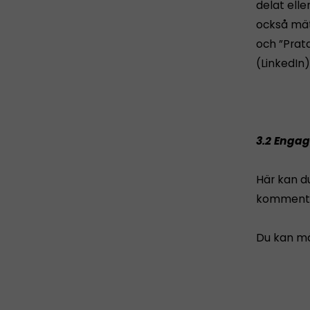
delat ell
också mät
och ”Prata
(LinkedIn)
3.2 Enga
Här kan du
kommenter
Du kan mä