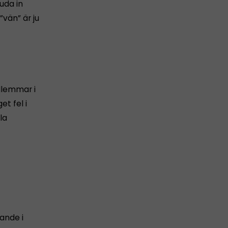
juda in
”vän” är ju
dlemmar i
et fel i
la
ande i