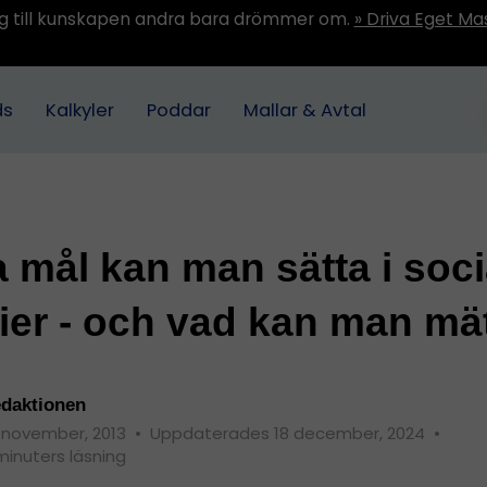
ång till kunskapen andra bara drömmer om.
» Driva Eget Ma
ds
Kalkyler
Poddar
Mallar & Avtal
a mål kan man sätta i soci
er - och vad kan man mä
daktionen
 november, 2013
•
Uppdaterades 18 december, 2024
•
minuters läsning