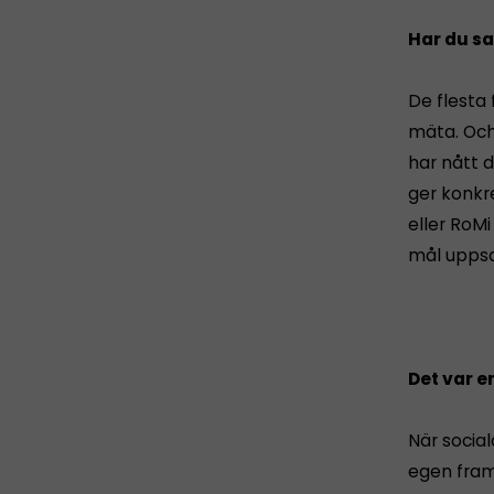
Har du sa
De flesta 
mäta. Och
har nått 
ger konkr
eller RoM
mål uppsa
Det var 
När socia
egen fram