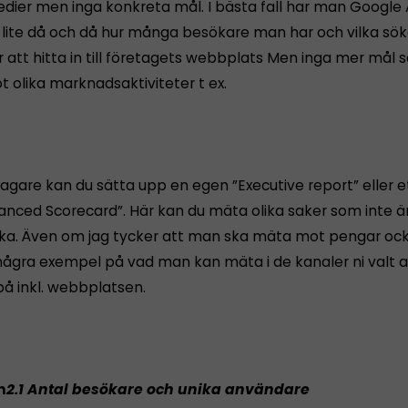
edier men inga konkreta mål. I bästa fall har man Google 
r lite då och då hur många besökare man har och vilka sö
r att hitta in till företagets webbplats Men inga mer mål
 olika marknadsaktiviteter t ex.
agare kan du sätta upp en egen ”Executive report” eller et
anced Scorecard”. Här kan du mäta olika saker som inte ä
a. Även om jag tycker att man ska mäta mot pengar ock
gra exempel på vad man kan mäta i de kanaler ni valt a
på inkl. webbplatsen.
n
2.1 Antal besökare och unika användare