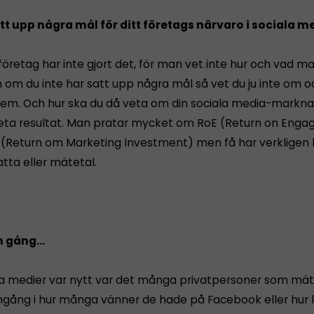
tt upp några mål för ditt företags närvaro i sociala m
företag har inte gjort det, för man vet inte hur och vad m
 om du inte har satt upp några mål så vet du ju inte om o
dem. Och hur ska du då veta om din sociala media-markna
eta resultat. Man pratar mycket om RoE (Return on Eng
i (Return om Marketing Investment) men få har verkligen
tta eller mätetal.
en gång…
la medier var nytt var det många privatpersoner som mät
gång i hur många vänner de hade på Facebook eller hur 