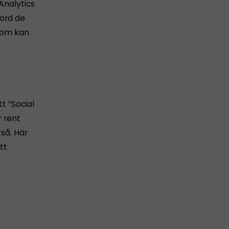
Analytics
kord de
 som kan
t ”Social
r rent
så. Här
tt