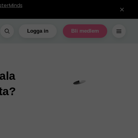
sterMinds
Logga in
Bli medlem
ala
ta?