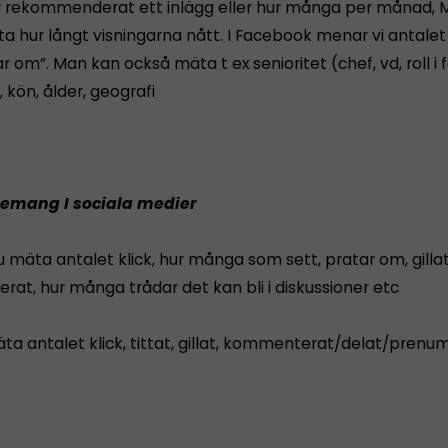
er rekommenderat ett inlägg eller hur många per månad,
a hur långt visningarna nått. I Facebook menar vi antalet
r om”. Man kan också mäta t ex senioritet (chef, vd, roll i
, kön, ålder, geografi
gemang I sociala medier
 mäta antalet klick, hur många som sett, pratar om, gillat
at, hur många trådar det kan bli i diskussioner etc
ta antalet klick, tittat, gillat, kommenterat/delat/prenu