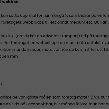
ill webben
 kan sätta upp mål för hur många % som klickar på en lä
ill företagets webbplats, till ett annat medium etc. Du ka
er klick, (om du kör en Adwords-kampanj) tid på företag
. Har företaget en webbshop kan man mäta antalet nya
terkommande kunder, mäta varifrån de kommit för att hitta
ppen mm.
et
kanske de vanligaste målen som företag mäter. D.v.s. hu
lare en sida på Facebook har, hur många följare man har p