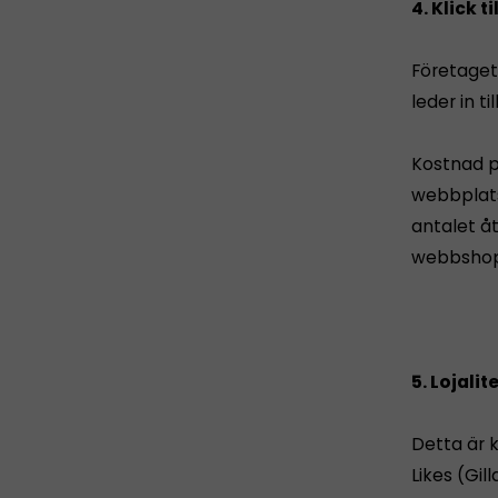
4. Klick t
Företaget
leder in t
Kostnad p
webbplats
antalet å
webbsho
5. Lojalit
Detta är 
Likes (Gil