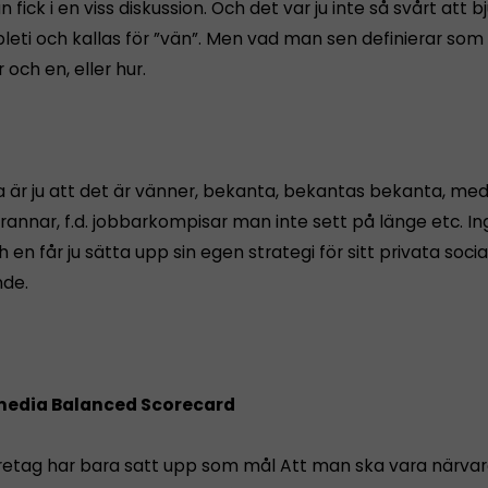
 fick i en viss diskussion. Och det var ju inte så svårt att b
pleti och kallas för ”vän”. Men vad man sen definierar som 
r och en, eller hur.
ga är ju att det är vänner, bekanta, bekantas bekanta, me
rannar, f.d. jobbarkompisar man inte sett på länge etc. Ing
ch en får ju sätta upp sin egen strategi för sitt privata socia
de.
 media Balanced Scorecard
etag har bara satt upp som mål Att man ska vara närvar