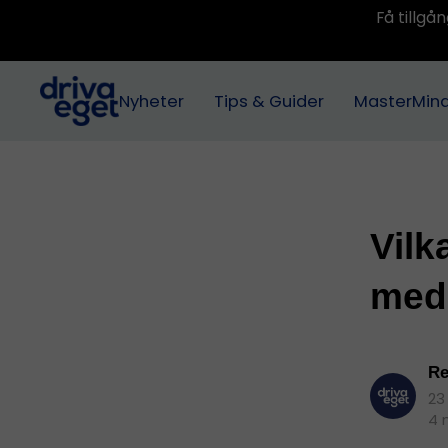
Få tillg
Nyheter
Tips & Guider
MasterMin
Vilk
medi
Re
23
4 