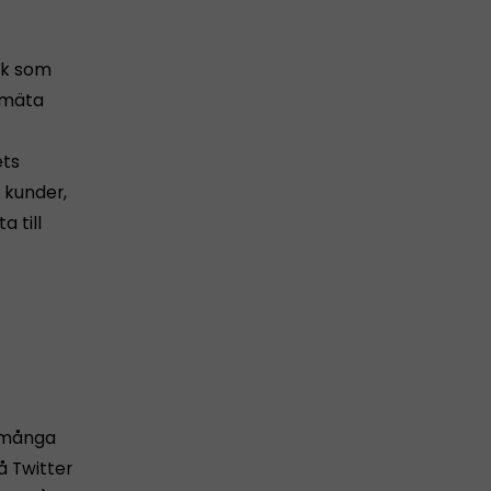
nk som
n mäta
ets
 kunder,
 till
r många
å Twitter