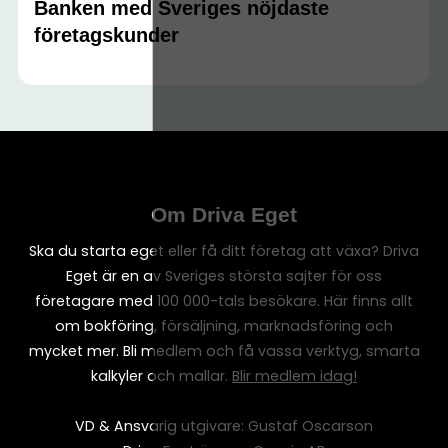
Banken med Sveriges nöjdaste
företagskunder
Om Driva Eget
Ska du starta eget eller få ditt företag att växa? Driva
Eget är en av Sveriges största sajter för oss
företagare med 100 000-tals besökare. Här finns allt
om bokföring, försäljning, marknadsföring och
mycket mer. Bli medlem och få vassa verktyg, smarta
kalkyler och mallar.
Blir medlem idag!
VD & Ansvarig utgivare: Gustaf Oscarson