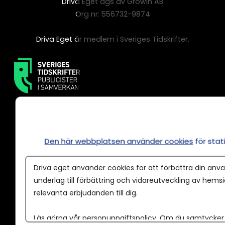
Driva Eget ägs av Growin AB
Org nr: 556732-9874
Driva Eget är medlem i Sveriges Tidskrifter.
Den här webbplatsen använder cookies
för sta
Annonsera
Driva eget använder cookies för att förbättra din anvä
Om cookies
underlag till förbättring och vidareutveckling av hems
relevanta erbjudanden till dig.
Våra användarvillkor
Policy för AI
Läs gärna vår
personuppgiftspolicy
. Om du samtycker t