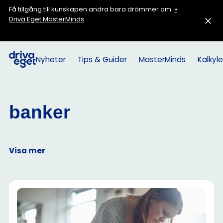
Få tillgång till kunskapen andra bara drömmer om.
»
Driva Eget MasterMinds
Nyheter
Tips & Guider
MasterMinds
Kalkyle
banker
Visa mer