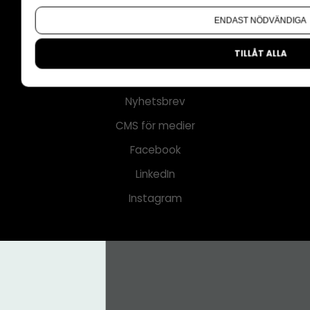
Annonspolicy
Om du vill ändra ditt val i efterhand hittar du den möjl
ENDAST NÖDVÄNDIGA
Tillgänglighet
Kontakt
TILLÅT ALLA
Om oss
Nyhetsbrev
CMS för medier
Facebook
LinkedIn
Instagram