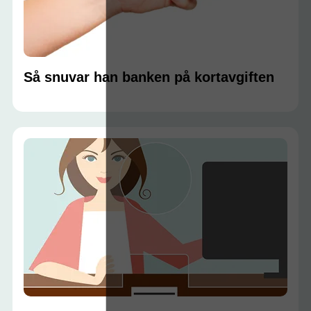
Så snuvar han banken på kortavgiften