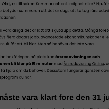
r
. Okej, nu till saken: Sommar och sol, ledighet eller? Nja, 
e betyder sommaren att det är dags att ta tag i årsredov
rationen.
s vara ärliga, det är lätt att skjuta upp detta. Många före
rävs flera dagars jobb, avancerade ekonomikunskaper eller
nsult för att bli klar. Men så behöver det inte vara.
dan bokföringen på plats kan
årsredovisningen och
onen bli klar på 15 minuter
med
Årsredovisning Online
, 
få hjälp om du behöver. Dessutom fungerar tjänsten oavs
sprogram du har.
åste vara klart före den 31 ju