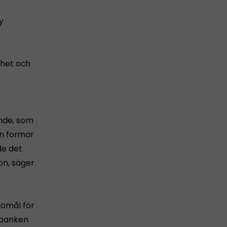
y
rhet och
nde, som
en formar
de det
on, säger
gomål för
sbanken