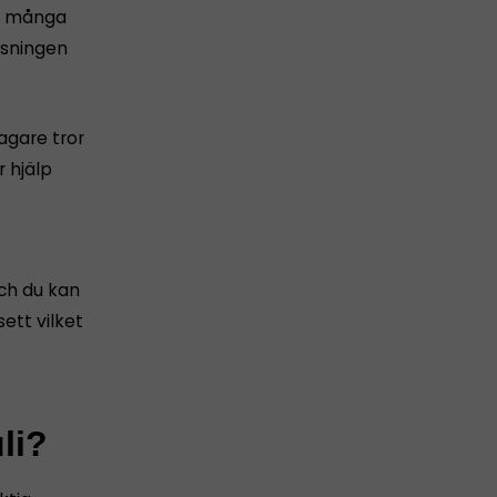
för många
isningen
tagare tror
 hjälp
och du kan
ett vilket
li?