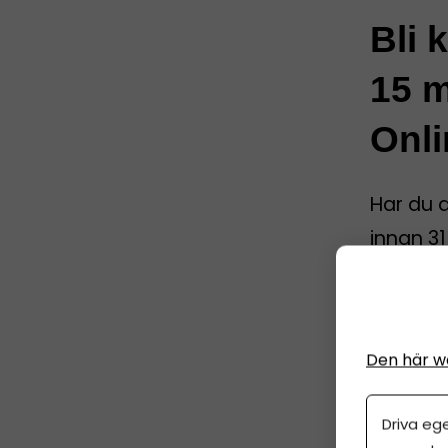
Bli 
15 m
Onli
Har du 
innan 31
allt kla
och att 
Den här w
År
1 j
Driva eg