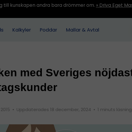
ång till kunskapen andra bara drömmer om.
» Driva Eget Ma
ds
Kalkyler
Poddar
Mallar & Avtal
ken med Sveriges nöjdas
tagskunder
 2015
•
Uppdaterades 18 december, 2024
•
1 minuts läsning