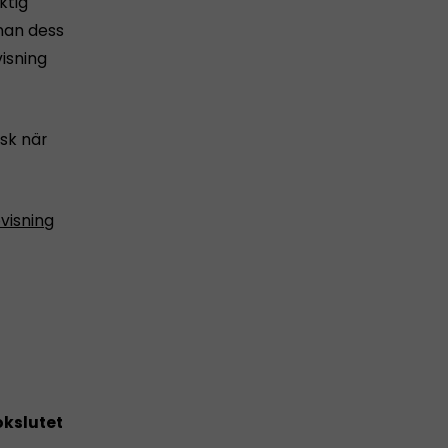
ktig
nnan dess
isning
sk när
visning
kslutet