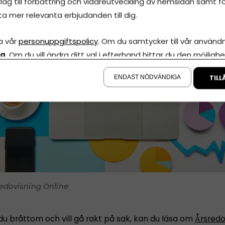
lag till förbättring och vidareutveckling av hemsidan samt fö
ta mer relevanta erbjudanden till dig.
a vår
personuppgiftspolicy
. Om du samtycker till vår användni
la
. Om du vill ändra ditt val i efterhand hittar du den möjlighe
å sidan.
ENDAST NÖDVÄNDIGA
TILL
edovisning Online
du bråttom och vill gå rakt på sak, kan du läsa om
Årsredo