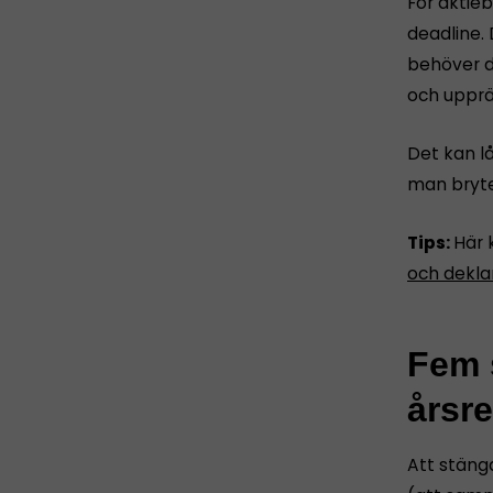
För aktie
deadline. 
behöver d
och upprät
Det kan l
man bryte
Tips:
Här 
och dekla
Fem s
årsr
Att stäng