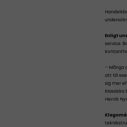
Handelsba
undersökn
Enligt u
service. 
kontantha
– Många a
att till 
sig mer e
klassiska
Henrik Ny
Klagomål
teknikstr