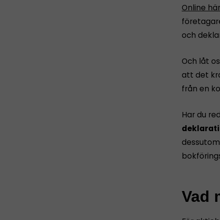
Online hä
företagar
och dekla
Och låt os
att det k
från en ko
Har du re
deklarati
dessutom 
bokföring
Vad m