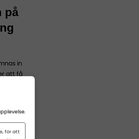
n på
ing
ämnas in
er att få
nline,
upplevelse.
g
, för att