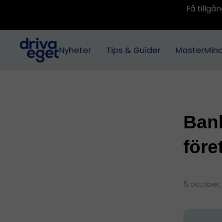
Få tillg
Nyheter
Tips & Guider
MasterMin
Ban
före
5 oktober,