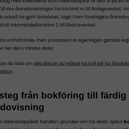
bolag med kalenderår som räkenskapsår är den 31 juli en vi
Då ska årsredovisningen ha kommit in till Bolagsverket. I
u också ha gjort bokslutet, tagit fram företagets årsredov
tat Inkomstdeklaration 2 till Skatteverket.
åta omfattande, men processen är egentligen ganska logi
r ner den i mindre delar.
kan du läsa om
alla datum du måste ha koll på för årsredo
ration
.
teg från bokföring till färdig
edovisning
a räkenskapsåret handlar i grunden om tre delar: själva
bo