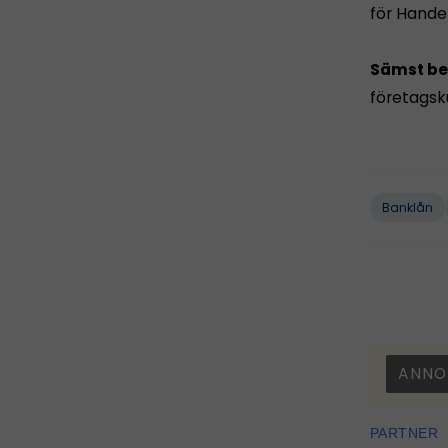
för Hande
Sämst be
företagsku
Banklån
ANNO
PARTNER