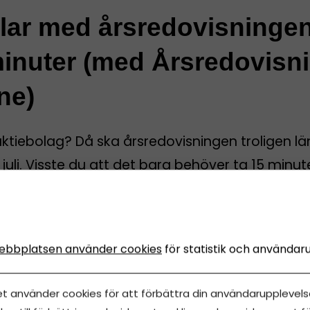
klar med årsredovisninge
inuter (med Årsredovisn
ne)
aktiebolag? Då ska årsredovisningen troligen l
 juli. Visste du att det bara behöver ta 15 minut
rt genom den smidiga tjänsten Årsredovisning O
du kan få all support du behöver?
ebbplatsen använder cookies
för statistik och användar
sredovisning Online
uni, 2026
•
Uppdaterades 1 augusti, 2026
•
5 minuters läsnin
et använder cookies för att förbättra din användarupplevelse