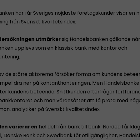
nken har i år Sveriges nöjdaste företagskunder visar en n
ing från Svenskt kvalitetsindex.
ndersökningen utmärker
sig Handelsbanken gällande nä
Banken upplevs som en klassisk bank med kontor och
ntering.
v de större aktörerna försöker forma om kundens betee
exempel dra ner på kontanthanteringen. Men Handelsbank
fter kundens beteende. Snittkunden efterfrågar fortfaran
 bankkontoret och man värdesätter att få prata med någ
man, analytiker på Svenskt kvalitetsindex.
en varierar en
hel del från bank till bank. Nordea får kla
ul, Danske Bank och Swedbank för otillgänglighet, Handel