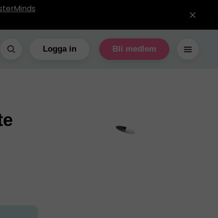
sterMinds
Logga in
Bli medlem
te