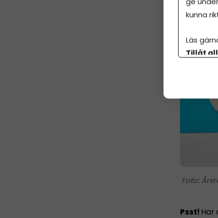
ge under
kunna rik
Läs gärn
Tillåt al
botten p
Årsr
Psst!
Har 