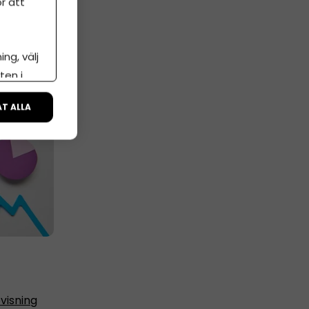
r att
ng, välj
ten i
ÅT ALLA
visning