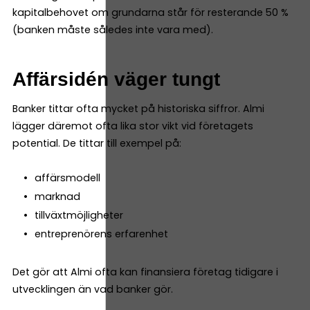
kapitalbehovet om grundarna står för resterande 50 %
(banken måste således inte vara med).
Affärsidén väger tungt
Banker tittar ofta mycket på historiska siffror. Almi
lägger däremot ofta lika stor vikt vid företagets
potential. De tittar till exempel på:
affärsmodell
marknad
tillväxtmöjligheter
entreprenörens erfarenhet
Det gör att Almi ofta kan finansiera företag tidigare i
utvecklingen än vad banker gör.