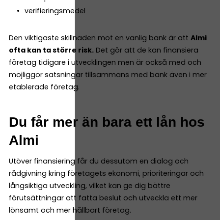
verifieringsmedel
Den viktigaste skillnaden mot en vanlig bank är att
Almi
ofta kan ta större risk.
Det gör att de kan finansiera
företag tidigare i utvecklingen men är också med och
möjliggör satsningar tillsammans med bank även i mer
etablerade företag.
Du får mer än bara ett lån hos
Almi
Utöver finansiering får du dessutom en dialog och
rådgivning kring företagets ekonomi, prioriteringar och
långsiktiga utveckling, vilket kan ge dig bättre
förutsättningar att fatta beslut och utveckla ett mer
lönsamt och mer hållbart företag.