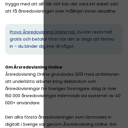
trygga med att allt blir rätt kan det vara ett enkelt sätt
att få årsredovisningen över mållinjen innan deadline.
Prova Årsredovisning Online här.
Du kan testa helt
gratis och betalar först när det är dags att lämna
in – du binder dig inte till något.
Om Årsredovisning Online
Årsredovisning Online grundades 2013 med ambitionen
att underlätta arbetet kring deklaration och
årsredovisningar för Sveriges företagare. Idag är över
150 000 årsredovisningar inlämnade via systemet av 40
000+ användare.
Den allra första årsredovisningen som lämnades in
digitalt i Sverige var genom Årsredovisning Online. Gör