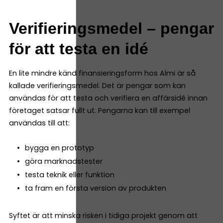
Verifieringsmedel – pengar
för att testa en idé
En lite mindre känd finansieringsform hos Almi är så
kallade verifieringsmedel. Det är pengar som kan
användas för att testa och verifiera en affärsidé innan
företaget satsar fullt ut. Pengarna kan till exempel
användas till att:
bygga en prototyp
göra marknadstester
testa teknik eller funktion
ta fram en första version av produkten
Syftet är att minska risken i tidiga projekt genom att