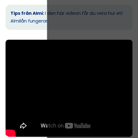
Tips från Almi:
I den här videon får du veta hur ett
Almilån fungerar.