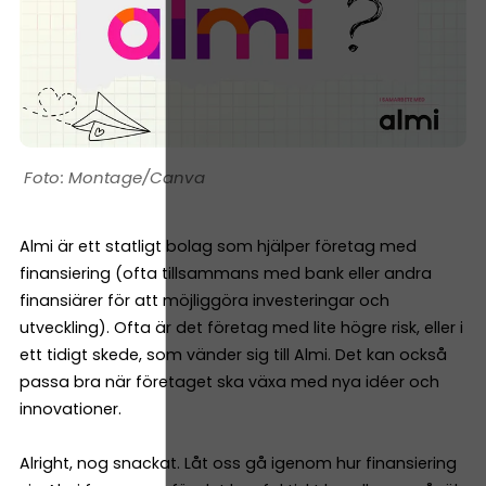
Montage/Canva
Almi är ett statligt bolag som hjälper företag med
finansiering (ofta tillsammans med bank eller andra
finansiärer för att möjliggöra investeringar och
utveckling). Ofta är det företag med lite högre risk, eller i
ett tidigt skede, som vänder sig till Almi. Det kan också
passa bra när företaget ska växa med nya idéer och
innovationer.
Alright, nog snackat. Låt oss gå igenom hur finansiering