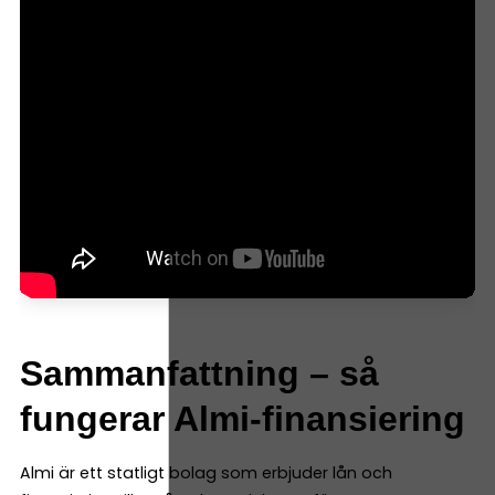
Sammanfattning – så
fungerar Almi-finansiering
Almi är ett statligt bolag som erbjuder lån och