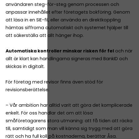
användaren steg-för-steg genom processen och
anpassar innehållet efter företagets bokföring. Genom
att läsa in en SIE-fil, eller använda en direktkoppling
hämtas siffrorna automatiskt och systemet hjälper till
att säkerställa att allt hänger ihop.
Automatiska kontroller minskar risken för fel
och när
allt är klart kan handlingarna signeras med BankID och
skickas in digitalt.
För företag med revisor finns även stöd för
revisionsberättelse.
– Vår ambition har alltid varit att göra det komplicerade
enkelt. För oss handlar det om att lösa
småföretagarens stora utmaning: att få tiden att räcka
till, samtidigt som man vill känna sig trygg med att göra
rätt och ha full koll på kostnaderna, berättar Åsa.