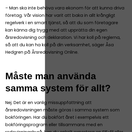
– Man ska inte behöva vara ekonom för att kunna driva
företag. Vår vision har varit att baka in allt krångligt
regelverk i en smart tjänst, så att du som företagare
kan känna dig trygg med att upprätta din egen
årsredovisning och deklaration. Vi har koll på reglerna,
så att du kan ha koll på din verksamhet, säger Åsa
Hedgren på Årsredovisning Online.
Måste man använda
samma system för allt?
Nej. Det är en vanlig missuppfattning att
årsredovisningen måste göras i samma system som
bokföringen. Har du bokfört året i exempelvis ett
bokföringsprogram eller tillsammans med en