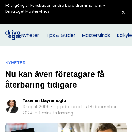
Få tillgång till kunskapen andra bara drömmer om.
»
Driva Eget MasterMinds
Nyheter
Tips & Guider
MasterMinds
Kalkyle
NYHETER
Nu kan även företagare få
återbäring tidigare
Yasemin Bayramoglu
10 april, 2019
•
Uppdaterades 18 december,
2024
•
1 minuts läsning