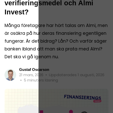
verifieringsmedel och Almi
Invest?
Många företagare har hört talas om Almi, men
är osäkra på hur deras finansiering egentligen
fungerar. Är det bidrag? Lån? Och varför säger
banken ibland att man ska prata med Almi?
Det ska vi gå igenom nu.
Gustaf Oscarson
21 mars, 2026
•
Uppdaterades 1 augusti, 2026
•
5 minuters läsning