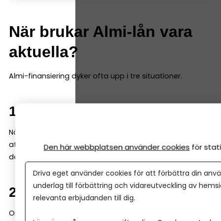
När brukar Almi-lån vara
aktuella?
Almi-finansiering dyker ofta upp i tre situationer.
1. Tidig fas
När ett företag fortfarande är ungt kan banken tycka
att underlaget är begränsat. Då kan Almi gå in med en
Den här webbplatsen använder cookies
för sta
del av finansieringen – ofta genom ett s k mikrolån.
Driva eget använder cookies för att förbättra din anvä
underlag till förbättring och vidareutveckling av hems
2. Tillväxt och expansion
relevanta erbjudanden till dig.
Om ett företag vill växa snabbt kan kapitalbehovet bli