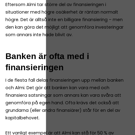
Eftersom Almi tar större del av finansieringen i
situationer med högre osäkerhet är räntan normalt
högre. Det är alltså inte en billigare finansiering – men
den kan göra det möjligt att genomföra investeringar
som annars inte hade blivit av.
Banken är ofta med i
finansieringen
I de flesta fall delas finansieringen upp mellan banken
och Almi. Det gör att banken kan vara med och
finansiera satsningar som annars kan vara svåra att
genomföra på egen hand. Ofta krävs det också att
grundarna (eller andra finansiärer) står för en del av
kapitalbehovet.
Ett vanligt exempel är att Almi kan stå för 50 % av