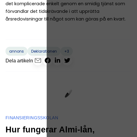
det komplicerade enkelt genom en smidig tjänst som
förvandlar det tidskrävande i att upprätta
årsredovisningar till något som kan göras på en kvart.
+3
annons
Deklarationen
Dela artikeln
FINANSIERINGSSKOLAN
Hur fungerar Almi-lån,