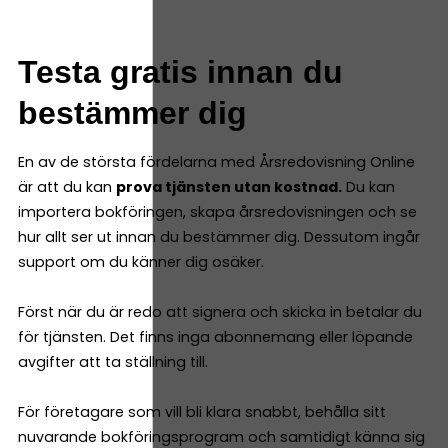
Testa gratis innan du
bestämmer dig
En av de största fördelarna med Årsredovisning Online
är att du kan
prova tjänsten utan kostnad.
Du kan
importera bokföringen, skapa årsredovisningen och se
hur allt ser ut innan du bestämmer dig. Dessutom ingår
support om du känner dig osäker.
Först när du är redo att signera och skicka in betalar du
för tjänsten. Det finns inga abonnemang eller löpande
avgifter att ta ställning till.
För företagare som vill bli klara snabbt, behålla sitt
nuvarande bokföringsprogram och samtidigt känna sig