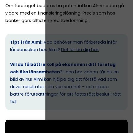
Om företaget bedöms ha potential kan Almi sedan gå
vidare med en finansieringslösning. Precis som hos
banker görs alltid en kreditbedömning.
Tips från Almi:
Vad behöver man förbereda inför
låneansökan hos Almi?
Det lär du dig här.
Vill du få bättre koll på ekonomin i ditt företag
och öka lönsamheten
? I den här videon får du en
bild av hur Almi kan hjälpa dig att förstå vad som
driver resultatet i din verksamhet – och skapa
bättre förutsättningar för att fatta rätt beslut i rätt
tid.