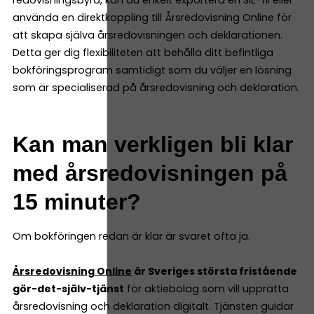
redovisningsbyrå, kan du enkelt exportera en SIE-fil eller
använda en direktkoppling till Årsredovisning Online för
att skapa själva årsredovisningen och deklarationen.
Detta ger dig flexibiliteten att behålla ditt befintliga
bokföringsprogram samtidigt som du väljer en lösning
som är specialiserad på årsredovisning och deklaration.
Kan man verkligen bli klar
med årsredovisningen på
15 minuter?
Om bokföringen redan är klar är svaret ofta ja.
Årsredovisning Online
är Sveriges största fristående
gör-det-själv-tjänst
för aktiebolag som vill upprätta
årsredovisning och deklaration digitalt. Tjänsten guidar