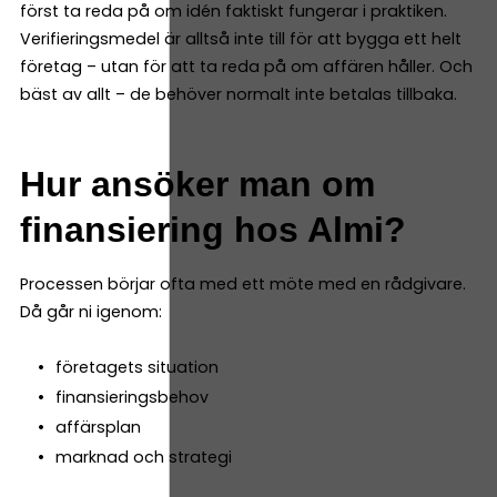
först ta reda på om idén faktiskt fungerar i praktiken.
Verifieringsmedel är alltså inte till för att bygga ett helt
företag – utan för att ta reda på om affären håller. Och
bäst av allt – de behöver normalt inte betalas tillbaka.
Hur ansöker man om
finansiering hos Almi?
Processen börjar ofta med ett möte med en rådgivare.
Då går ni igenom:
företagets situation
finansieringsbehov
affärsplan
marknad och strategi