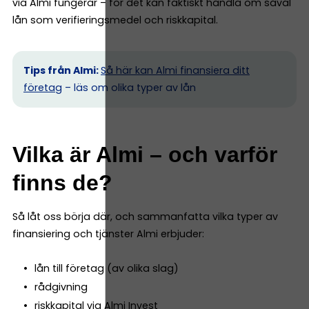
via Almi fungerar – för det kan faktiskt handla om såväl
lån som verifieringsmedel och riskkapital.
Tips från Almi:
Så här kan Almi finansiera ditt
företag
– läs om olika typer av lån
Vilka är Almi – och varför
finns de?
Så låt oss börja där, och sammanfatta vilka typer av
finansiering och tjänster Almi erbjuder:
lån till företag (av olika slag)
rådgivning
riskkapital via Almi Invest