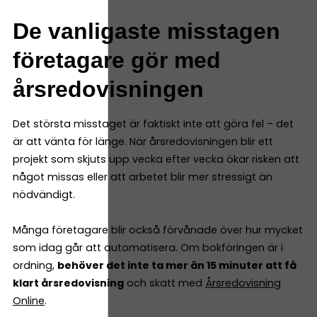
De vanligaste misstagen
företagare gör med
årsredovisningen
Det största misstaget är faktiskt inte att göra fel – det
är att vänta för länge. När årsredovisningen blir ett
projekt som skjuts upp vecka efter vecka ökar risken att
något missas eller att arbetet blir mer stressigt än
nödvändigt.
Många företagare blir också förvånade över hur mycket
som idag går att automatisera. Om bokföringen är i
ordning,
behöver det inte ta mer än 15 minuter att få
klart årsredovisning
och skatt med
Årsredovisning
Online
.