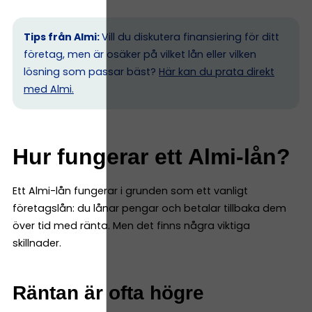
Tips från Almi:
Vill du diskutera finansiering för ditt
företag, men är osäker på vilket lån eller vilken
lösning som passar bäst?
Här kan du prata direkt
med Almi.
Hur fungerar ett Almi-lån?
Ett Almi-lån fungerar i grunden som ett vanligt
företagslån: du lånar pengar och betalar tillbaka dem
över tid med ränta. Men det finns några viktiga
skillnader.
Räntan är ofta högre