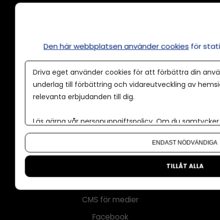
Annonsera
Den här webbplatsen använder cookies
för sta
Om cookies
Driva eget använder cookies för att förbättra din anvä
Våra användarvillkor
underlag till förbättring och vidareutveckling av hems
Policy för AI
relevanta erbjudanden till dig.
Annonspolicy
Läs gärna vår
personuppgiftspolicy
. Om du samtycker t
Tillgänglighet
Om du vill ändra ditt val i efterhand hittar du den möjl
ENDAST NÖDVÄNDIGA
Kontakt
Om oss
TILLÅT ALLA
Nyhetsbrev
CMS för medier
Facebook