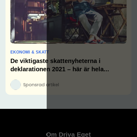
EKONOMI & SKATT
De viktigaste skattenyheterna i
deklarationen 2021 – här är hela...
Sponsrad artikel
Om Driva Eget