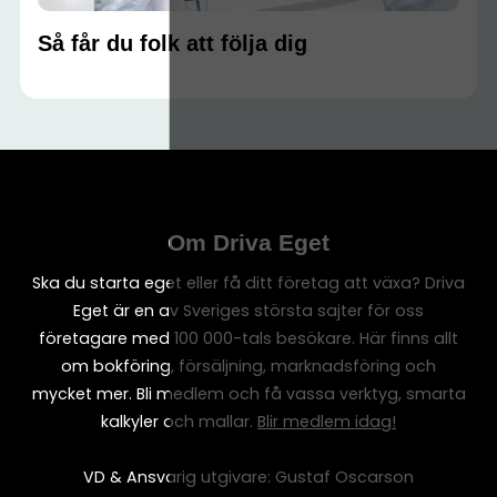
Så får du folk att följa dig
Om Driva Eget
Ska du starta eget eller få ditt företag att växa? Driva
Eget är en av Sveriges största sajter för oss
företagare med 100 000-tals besökare. Här finns allt
om bokföring, försäljning, marknadsföring och
mycket mer. Bli medlem och få vassa verktyg, smarta
kalkyler och mallar.
Blir medlem idag!
VD & Ansvarig utgivare: Gustaf Oscarson