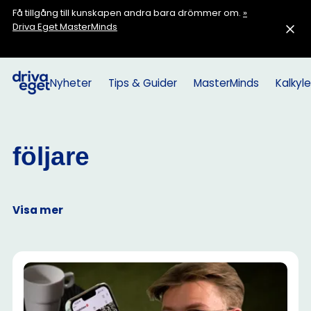
Få tillgång till kunskapen andra bara drömmer om.
»
Driva Eget MasterMinds
Nyheter
Tips & Guider
MasterMinds
Kalkyle
följare
Visa mer