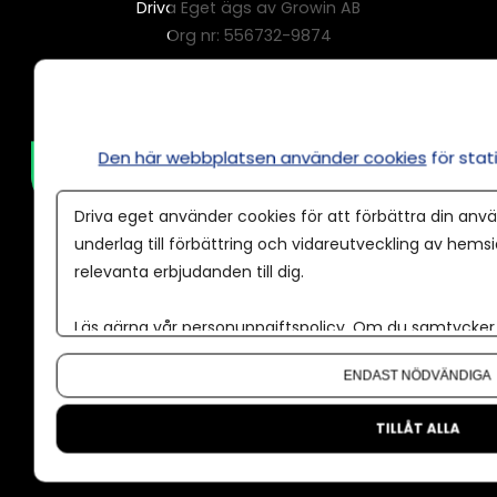
Driva Eget ägs av Growin AB
Org nr: 556732-9874
Driva Eget är medlem i Sveriges Tidskrifter.
Den här webbplatsen använder cookies
för sta
Driva eget använder cookies för att förbättra din anvä
underlag till förbättring och vidareutveckling av hems
relevanta erbjudanden till dig.
Läs gärna vår
personuppgiftspolicy
. Om du samtycker t
Annonsera
Om du vill ändra ditt val i efterhand hittar du den möjl
ENDAST NÖDVÄNDIGA
Om cookies
TILLÅT ALLA
Våra användarvillkor
Policy för AI