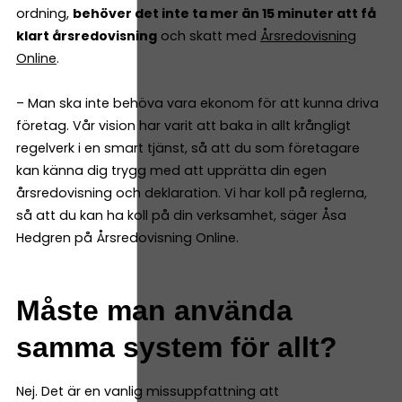
ordning,
behöver det inte ta mer än 15 minuter att få
klart årsredovisning
och skatt med
Årsredovisning
Online
.
– Man ska inte behöva vara ekonom för att kunna driva
företag. Vår vision har varit att baka in allt krångligt
regelverk i en smart tjänst, så att du som företagare
kan känna dig trygg med att upprätta din egen
årsredovisning och deklaration. Vi har koll på reglerna,
så att du kan ha koll på din verksamhet, säger Åsa
Hedgren på Årsredovisning Online.
Måste man använda
samma system för allt?
Nej. Det är en vanlig missuppfattning att