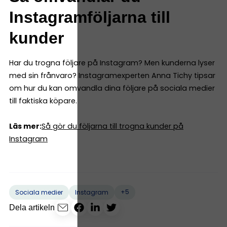
Instagramföljarna till
kunder
Har du trogna följare på Instagram? Men kunderna lyser
med sin frånvaro? Instagramexperten Anna Tichy tipsar
om hur du kan omvandla dina följare på sociala medier
till faktiska köpare.
Läs mer:
Så gör du följarna till trogna kunder på
Instagram
+5
Sociala medier
Instagram
Dela artikeln