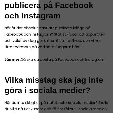
publicera på Facebook
och Instagram
När är det absolut bäst att publicera inlägg på
Facebook och Instagram? Statistik visar att tidpunkten
och valet av dag gör extremt stor skillnad, och vi har
tittat närmare på vad som fungerar bäst.
Läs mer:
Då ska du posta på Facebook och Instagram
Vilka misstag ska jag inte
göra i sociala medier?
Når du inte riktigt ut på nätet och i sociala medier? Skulle
du vilja nå fler kunder och få fler följare i sociala medier?