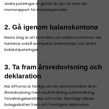
andra justeringar är gjorda. Nu gör du även din
momsrapport för bokslutsperioden.
2. Gå igenom balanskontona
Nästa steg är att kontrollera att saldona stämmer. Här
hanteras också exempelvis avskrivningar och andra
bokslutsjusteringar.
3. Ta fram årsredovisning och
deklaration
När siffrorna är färdiga ska de sammanställas till en
årsredovisning med resultaträkning, balansräkning,
förvaltningsberättelse och noter. Samtidigt räknas
bolagsskatten fram och företagets deklaration