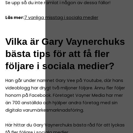
Se upp så du inte ramlat i någon av dessa fällor!
Läs mer:
7 vanliga misstag i sociala medier
Vilka är Gary Vaynerchuks
bästa tips för att få fler
följare i sociala medier?
Han går under namnet Gary Vee på Youtube, där hans
videoblogg har drygt två miljoner följare. Ännu fler följer
honom på Facebook. Företaget Vayner Media har mer
än 700 anställda och hjälper andra företag med sin
digitala varumärkesmarknadsföring.
Här hittar du Gary Vaynerchuks bästa råd för att lyckas
få fler följare i sociala medier.