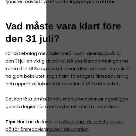
tjänsten oavsett vilket bokföringsprogram du har.
Vad måste vara klart före
den 31 juli?
För aktiebolag med kalenderår som räkenskapsår är
den 31 juli en viktig deadline. Då ska årsredovisningen ha
kommit in till Bolagsverket. Innan dess behöver du också
ha gjort bokslutet, tagit fram företagets årsredovisning
och upprättat Inkomstdeklaration 2 till Skatteverket.
Det kan låta omfattande, men processen är egentligen
ganska logisk när man bryter ner den i mindre delar.
Tips:
Här kan du läsa om
alla datum du måste ha koll
på för årsredovisning och deklaration
.