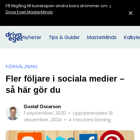
Få tillgång till kunskapen andra bara drömmer om.
»
Driva Eget MasterMinds
Nyheter
Tips & Guider
MasterMinds
Kalkyle
FÖRSÄLJNING
Fler följare i sociala medier –
så här gör du
Gustaf Oscarson
1 september, 2020
•
Uppdaterades 18
december, 2024
•
4 minuters läsning