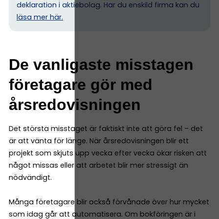
deklaration i aktiebolag. Har du enskild firma kan du
l
äsa mer här.
De vanligaste misstagen
företagare gör med
årsredovisningen
Det största misstaget är faktiskt inte att göra fel – det
är att vänta för länge. När årsredovisningen blir ett
projekt som skjuts upp vecka efter vecka ökar risken att
något missas eller att arbetet blir mer stressigt än
nödvändigt.
Många företagare blir också förvånade över hur mycket
som idag går att automatisera. Om bokföringen är i