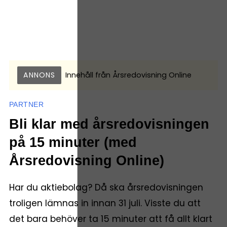
ANNONS
Innehåll från
Årsredovisning Online
PARTNER
Bli klar med årsredovisningen
på 15 minuter (med
Årsredovisning Online)
Har du aktiebolag? Då ska årsredovisningen
troligen lämnas in innan 31 juli. Visste du att
det bara behöver ta 15 minuter att få allt klart