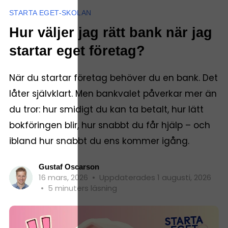
STARTA EGET-SKOLAN
Hur väljer jag rätt bank när jag
startar eget företag?
När du startar företag behöver du en bank. Det
låter självklart. Men bankvalet påverkar mer än
du tror: hur smidigt du kan ta betalt, hur lätt
bokföringen blir, hur snabbt du får hjälp – och
ibland hur snabbt du ens kommer igång.
Gustaf Oscarson
16 mars, 2026
•
Uppdaterades 1 augusti, 2026
•
5 minuters läsning