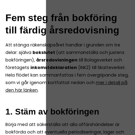
Fem steg från bokföring
till färdig årsredovisning
Att stänga räkenskapsåret handlar i grunden om tre
delar: själva
bokslutet
(att sammanställa och justera
bokföringen),
årsredovisningen
till Bolagsverket och
företagets
inkomstdeklaration
(INK2) till Skatteverket.
Hela flödet kan sammanfattas i fem övergripande steg,
som vi går igenom kortfattat nedan och
mer i detalj på
den här länken
.
1. Stäm av bokföringen
Börja med att säkerställa att alla affärshändelser är
bokförda och att eventuella periodiseringar, lager och