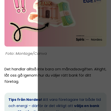
Montage/Canva
Det handlar alltså inte bara om månadsavgiften. Alright,
låt oss gå igenom hur du väljer rätt bank för ditt
företag.
Tips från Nordea!
Att vara företagare tar både tid
och energi – därför är det viktigt att
välja en bank