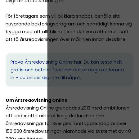
avgifter att ta ställning till.
För företagare som vill bli klara snabbt, behålla sitt
nuvarande bokföringsprogram och samtidigt känna sig
trygga med att allt blir rätt kan det vara ett enkelt sätt
att få årsredovisningen över mållinjen innan deadline.
Prova Årsredovisning Online här.
Du kan testa helt
gratis och betalar först när det är dags att lämna
in – du binder dig inte till något.
Om Årsredovisning Online
Årsredovisning Online grundades 2013 med ambitionen
att underlätta arbetet kring deklaration och
årsredovisningar för Sveriges företagare. Idag är över
150 000 årsredovisningar inlämnade via systemet av 40