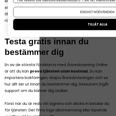
Läs gärna vår
personuppgiftspolicy
. Om du samtycker t
enkelt. För oss handlar det om att lösa
Om du vill ändra ditt val i efterhand hittar du den möjl
småföretagarens stora utmaning: att få tiden att räcka
ENDAST NÖDVÄNDIGA
till, samtidigt som man vill känna sig trygg med att göra
rätt och ha full koll på kostnaderna, berättar Åsa.
TILLÅT ALLA
Testa gratis innan du
bestämmer dig
En av de största fördelarna med Årsredovisning Online
är att du kan
prova tjänsten utan kostnad.
Du kan
importera bokföringen, skapa årsredovisningen och se
hur allt ser ut innan du bestämmer dig. Dessutom ingår
support om du känner dig osäker.
Först när du är redo att signera och skicka in betalar du
för tjänsten. Det finns inga abonnemang eller löpande