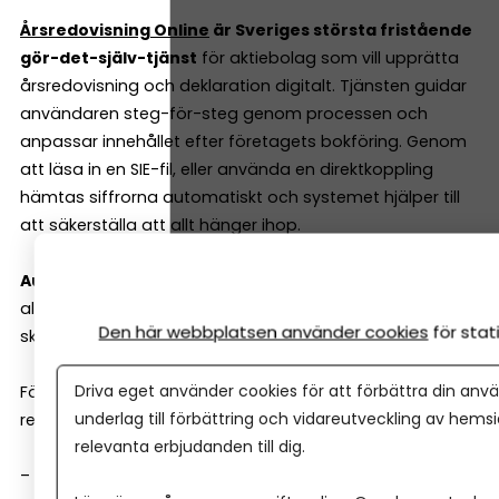
Årsredovisning Online
är Sveriges största fristående
gör-det-själv-tjänst
för aktiebolag som vill upprätta
årsredovisning och deklaration digitalt. Tjänsten guidar
användaren steg-för-steg genom processen och
anpassar innehållet efter företagets bokföring. Genom
att läsa in en SIE-fil, eller använda en direktkoppling
hämtas siffrorna automatiskt och systemet hjälper till
att säkerställa att allt hänger ihop.
Automatiska kontroller minskar risken för fel
och när
allt är klart kan handlingarna signeras med BankID och
Den här webbplatsen använder cookies
för sta
skickas in digitalt.
Driva eget använder cookies för att förbättra din anvä
För företag med revisor finns även stöd för
underlag till förbättring och vidareutveckling av hems
revisionsberättelse.
relevanta erbjudanden till dig.
– Vår ambition har alltid varit att göra det komplicerade