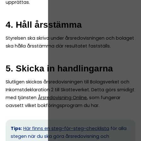
upprättas.
4. Håll årsstämma
Styrelsen ska skriva under årsredovisningen och bolaget
ska hålla årsstämma där resultatet fastställs.
5. Skicka in handlingarna
Slutligen skickas årsredovisningen till Bolagsverket och
Inkomstdeklaration 2 till Skatteverket. Detta görs smidigt
med tjänsten
Årsredovisning Online
, som fungerar
oavsett vilket bokföringsprogram du har.
Tips:
Här finns en steg-för-steg-checklista
för alla
stegen när du ska göra årsredovisning och