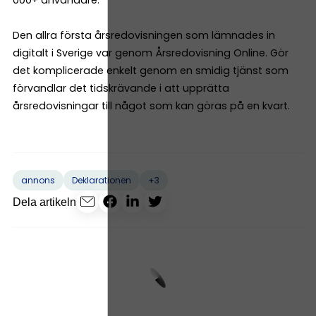
000+ användare.
Den allra första årsredovisningen som lämnades in
digitalt i Sverige var genom Årsredovisning Online. Gör
det komplicerade enkelt genom en smidig tjänst som
förvandlar det tidskrävande i att upprätta
årsredovisningar till något som kan göras på en kvart.
+3
annons
Deklarationen
Dela artikeln