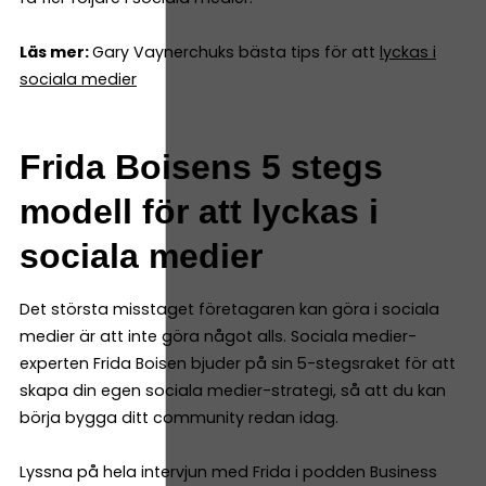
Läs mer:
Gary Vaynerchuks bästa tips för att
lyckas i
sociala medier
Frida Boisens 5 stegs
modell för att lyckas i
sociala medier
Det största misstaget företagaren kan göra i sociala
medier är att inte göra något alls. Sociala medier-
experten Frida Boisen bjuder på sin 5-stegsraket för att
skapa din egen sociala medier-strategi, så att du kan
börja bygga ditt community redan idag.
Lyssna på hela intervjun med Frida i podden Business