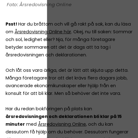
Årsredovisning Online
Psst!
Har du bråttom och vill gå rakt på sak, kan du läsa
om
Årsredovisning Online här
. Okej, nu till saken: Sommar
och sol, ledighet eller? Nja, för många företagare
betyder sommaren att det är dags att ta tag i
årsredovisningen och deklarationen.
Och låt oss vara ärliga, det är lätt att skjuta upp detta.
Många företagare tror att det krävs flera dagars jobb,
avancerade ekonomikunskaper eller hjälp från en
konsult för att bli klar. Men så behöver det inte vara.
Har du redan bokföringen på plats kan
årsredovisningen och deklarationen bli klar på 15
minuter
med
Årsredovisning Online
, och du kan
dessutom få hjälp om du behöver. Dessutom fungerar