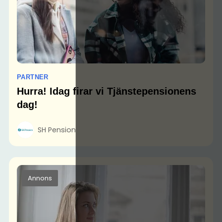
PARTNER
Hurra! Idag firar vi Tjänstepensionens
dag!
SH Pension
Annons