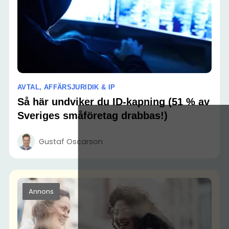
AVTAL, AFFÄRSJURIDIK & IP
Så här undviker du ID-kapning (51 % av
Sveriges småföretag drabbas!)
Gustaf Oscarson
Annons