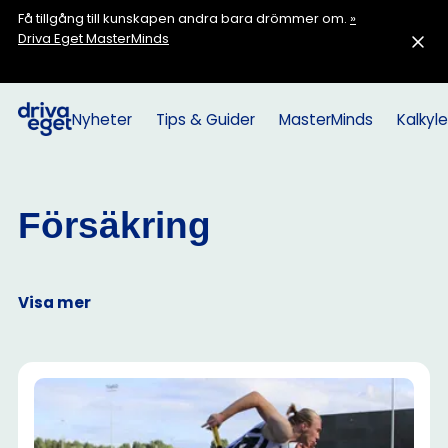
Få tillgång till kunskapen andra bara drömmer om.
»
Driva Eget MasterMinds
Nyheter
Tips & Guider
MasterMinds
Kalkyle
Försäkring
Visa mer