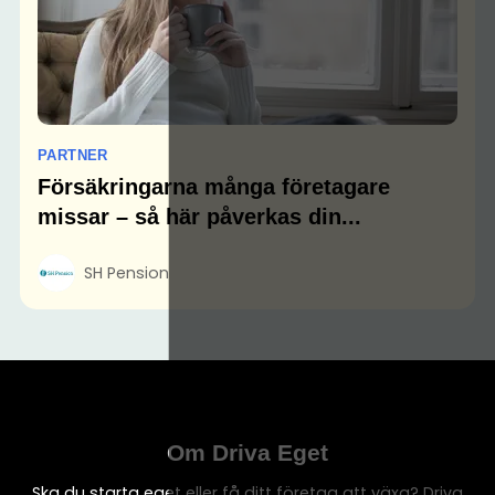
PARTNER
Försäkringarna många företagare
missar – så här påverkas din...
SH Pension
Om Driva Eget
Ska du starta eget eller få ditt företag att växa? Driva