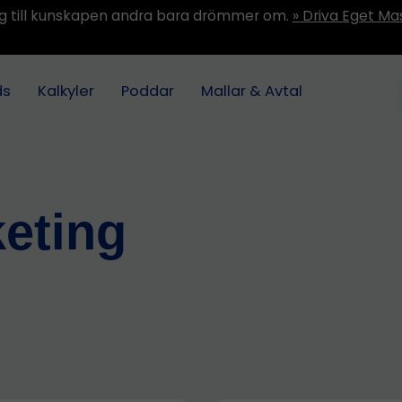
ång till kunskapen andra bara drömmer om.
» Driva Eget Ma
ds
Kalkyler
Poddar
Mallar & Avtal
keting