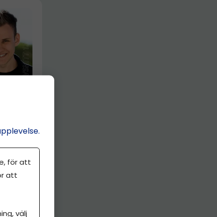
cer
ns 9
upplevelse.
, för att
r att
ng, välj