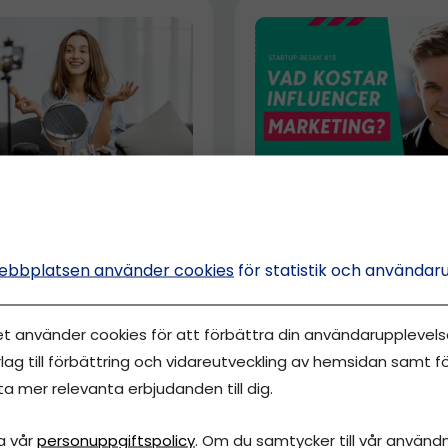
 MARKNADSFÖRING
FÖRSÄLJNING
dsföring med Micro
Lyckas med Influen
ncers – så här gör du
Marketing – experte
ebbplatsen använder cookies
för statistik och användar
steg till framgång
rolina Östervald
et använder cookies för att förbättra din användarupplevelse
Gustaf Oscarson
lag till förbättring och vidareutveckling av hemsidan samt fö
ta mer relevanta erbjudanden till dig.
a vår
personuppgiftspolicy
. Om du samtycker till vår användni