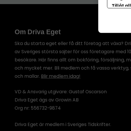
Tillåt al
botten p
Om Driva Eget
Ska du starta eget eller få ditt företag att växa? Dr
av Sveriges största sajter för oss företagare med 1
besökare. Här finns allt om bokföring, försäljning, 
och mycket mer. Bli medlem och få vassa verktyg, 
och mallar.
Blir medlem idag!
VD & Ansvarig utgivare: Gustaf Oscarson
Driva Eget ägs av Growin AB
Org nr: 556732-9874
Driva Eget är medlem i Sveriges Tidskrifter.