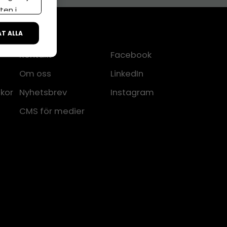
ten i
ÅT ALLA
Kontakt
Facebook
Om oss
LinkedIn
lkor
Nyhetsbrev
Instagram
CMS för medier