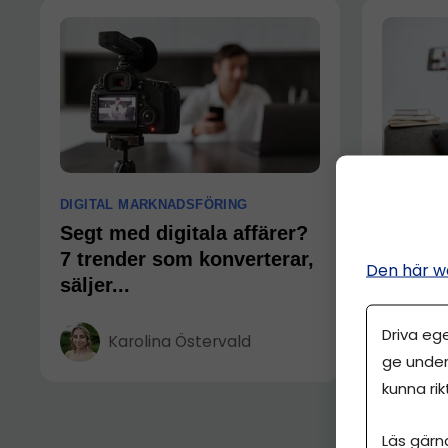
DIGITAL MARKNADSFÖRING
DIGITAL
Segt med digitala affärer?
Markna
7 trender som konverterar,
Influe
Den här w
säljer...
Ka
Driva eg
Karolina Östervald
ge under
kunna rik
Läs gärn