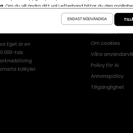
la
. Om du vill ändra ditt val i efterhand hittar du den möjlighe
å sidan.
ENDAST NÖDVÄNDIGA
TILL
Annonsera
Om cookies
iva Eget är en
00 000-tals
Våra användarvil
marknadsföring
Policy för AI
smarta kalkyler
Annonspolicy
Tillgänglighet