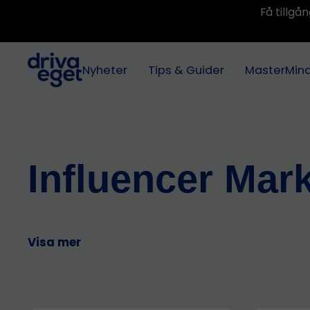
Få tillg
Nyheter
Tips & Guider
MasterMin
Influencer Mar
Visa mer