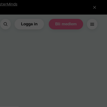
sterMinds
Logga in
Bli medlem