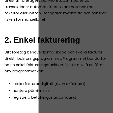
direkt till företagets bankkonto. Då importeras
transaktioner automatiskt och kan matchas mot
fakturor eller kvitton. Det sparar mycket tid och minskar
risken för manuella fel.
2. Enkel fakturering
Ditt företag behöver kunna skapa och skicka fakturor
direkt i bokföringsprogrammet. Programmet bör därför
ha en enkel faktureringsfunktion. Det är också en fördel
om programmet kan:
skicka fakturor digitalt (även e-faktura)
hantera påminnelser
registrera betalningar automatiskt