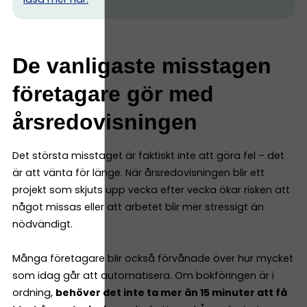
De vanligaste misstagen
företagare gör med
årsredovisningen
Det största misstaget är faktiskt inte att göra fel – det
är att vänta för länge. När årsredovisningen blir ett
projekt som skjuts upp vecka efter vecka ökar risken att
något missas eller att arbetet blir mer stressigt än
nödvändigt.
Många företagare blir också förvånade över hur mycket
som idag går att automatisera. Om bokföringen är i
ordning,
behöver det inte ta mer än 15 minuter att få