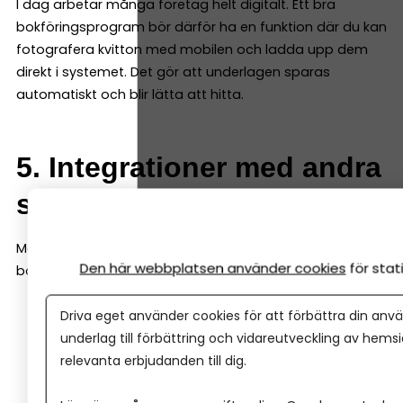
I dag arbetar många företag helt digitalt. Ett bra
bokföringsprogram bör därför ha en funktion där du kan
fotografera kvitton med mobilen och ladda upp dem
direkt i systemet. Det gör att underlagen sparas
automatiskt och blir lätta att hitta.
5. Integrationer med andra
system
Många företag använder fler system än bara
Den här webbplatsen använder cookies
för sta
bokföringsprogrammet, till exempel:
Driva eget använder cookies för att förbättra din anvä
e-handelssystem
underlag till förbättring och vidareutveckling av hems
kassasystem
relevanta erbjudanden till dig.
CRM-system
betalningslösningar