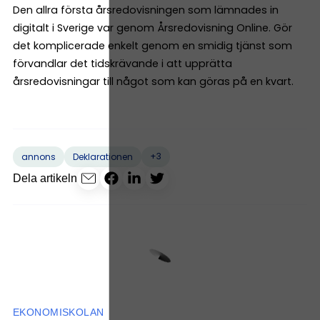
Den allra första årsredovisningen som lämnades in
digitalt i Sverige var genom Årsredovisning Online. Gör
det komplicerade enkelt genom en smidig tjänst som
förvandlar det tidskrävande i att upprätta
årsredovisningar till något som kan göras på en kvart.
+3
annons
Deklarationen
Dela artikeln
EKONOMISKOLAN