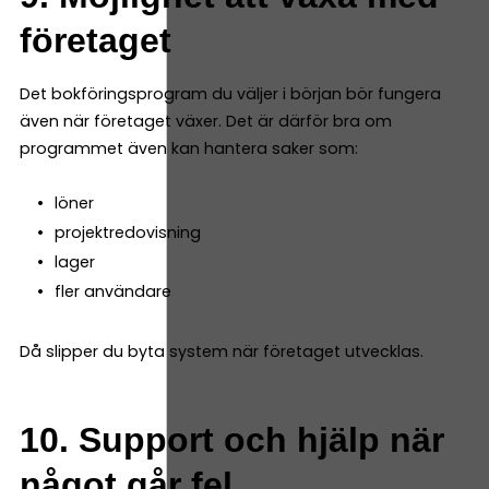
företaget
Det bokföringsprogram du väljer i början bör fungera
även när företaget växer. Det är därför bra om
programmet även kan hantera saker som:
löner
projektredovisning
lager
fler användare
Då slipper du byta system när företaget utvecklas.
10. Support och hjälp när
något går fel