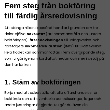
Fem steg från bokföring
till färdig årsredovisning
Att stänga räkenskapsåret handlar i grunden om tre
delar: själva
bokslutet
(att sammanställa och justera
bokföringen),
årsredovisningen
till Bolagsverket och
företagets
inkomstdeklaration
(INK2) till Skatteverket.
Hela flödet kan sammanfattas i fem övergripande steg,
som vi går igenom kortfattat nedan och
mer i detalj på
den här länken
.
1. Stäm av bokföringen
Börja med att säkerställa att alla affärshändelser är
bokförda och att eventuella periodiseringar, lager och
andra justeringar är gjorda. Nu gör du även din