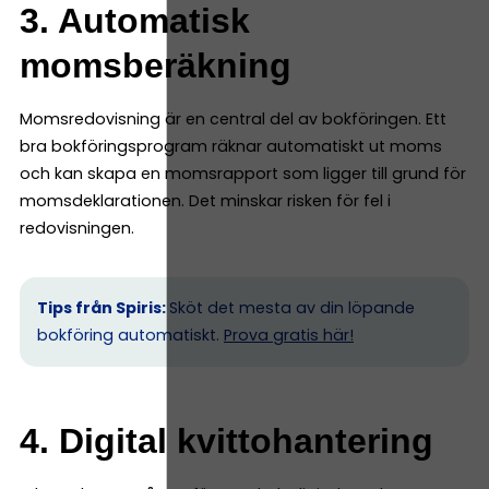
3. Automatisk
momsberäkning
Momsredovisning är en central del av bokföringen. Ett
bra bokföringsprogram räknar automatiskt ut moms
och kan skapa en momsrapport som ligger till grund för
momsdeklarationen. Det minskar risken för fel i
redovisningen.
Tips från Spiris:
Sköt det mesta av din löpande
bokföring automatiskt.
Prova gratis här!
4. Digital kvittohantering