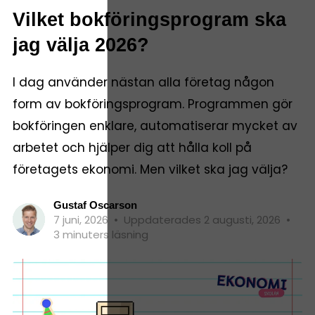
Vilket bokföringsprogram ska
jag välja 2026?
I dag använder nästan alla företag någon
form av bokföringsprogram. Programmen gör
bokföringen enklare, automatiserar mycket av
arbetet och hjälper dig att hålla koll på
företagets ekonomi. Men vilket ska jag välja?
Gustaf Oscarson
7 juni, 2026
•
Uppdaterades 2 augusti, 2026
•
3 minuters läsning