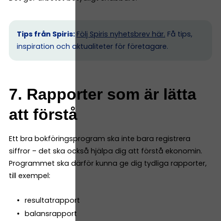
Tips från Spiris:
Följ Spiris nyhetsbrev här.
Få tips,
inspiration och aktualiteter för företagare.
7. Rapporter som är lätta
att förstå
Ett bra bokföringsprogram ska inte bara registrera
siffror – det ska också hjälpa dig att förstå ekonomin.
Programmet ska därför kunna ge dig tydliga rapporter,
till exempel:
resultatrapport
balansrapport