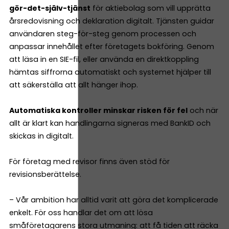
gör-det-själv-tjänst
för aktiebolag som vill upprätta
årsredovisning och deklaration digitalt. Tjänsten guidar
användaren steg-för-steg genom processen och
anpassar innehållet efter företagets bokföring. Genom
att läsa in en SIE-fil, eller använda en direktkoppling
hämtas siffrorna automatiskt och systemet hjälper till
att säkerställa att allt hänger ihop.
Automatiska kontroller minskar risken för fel
och när
allt är klart kan handlingarna signeras med BankID och
skickas in digitalt.
För företag med revisor finns även stöd för
revisionsberättelse.
– Vår ambition har alltid varit att göra det komplicerade
enkelt. För oss handlar det om att lösa
småföretagarens stora utmaning: att få tiden att räcka