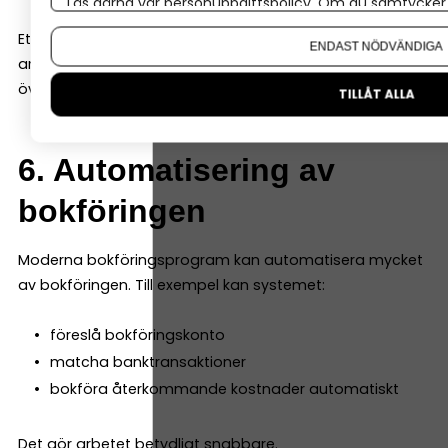
Läs gärna vår
personuppgiftspolicy
. Om du samtycker t
Om du vill ändra ditt val i efterhand hittar du den möjl
Ett bra bokföringsprogram ska kunna integreras med
ENDAST NÖDVÄNDIGA
andra verktyg så att informationen automatiskt förs
över till bokföringen.
TILLÅT ALLA
6. Automatisering av
bokföringen
Moderna bokföringsprogram kan automatisera mycket
av bokföringen. Till exempel kan systemet:
föreslå bokföringskonto
matcha banktransaktioner
bokföra återkommande kostnader automatiskt
Det gör arbetet betydligt snabbare.