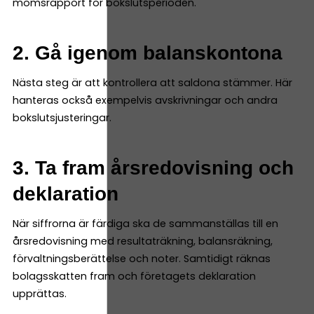
momsrapport för bokslutsperioden.
2. Gå igenom balanskontona
Nästa steg är att kontrollera att saldona stämmer. Här
hanteras också exempelvis avskrivningar och andra
bokslutsjusteringar.
3. Ta fram årsredovisning och
deklaration
När siffrorna är färdiga ska de sammanställas till en
årsredovisning med resultaträkning, balansräkning,
förvaltningsberättelse och noter. Samtidigt räknas
bolagsskatten fram och företagets deklaration
upprättas.