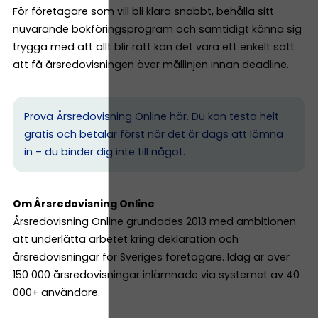
För företagare som vill bli klara snabbt, behålla sitt
nuvarande bokföringsprogram och samtidigt känna sig
trygga med att allt blir rätt kan det vara ett enkelt sätt
att få årsredovisningen över mållinjen innan deadline.
Prova Årsredovisning Online här.
Du kan testa helt
gratis och betalar först när det är dags att lämna
in – du binder dig inte till något.
Om Årsredovisning Online
Årsredovisning Online grundades 2013 med ambitionen
att underlätta arbetet kring deklaration och
årsredovisningar för Sveriges företagare. Idag är över
150 000 årsredovisningar inlämnade via systemet av 40
000+ användare.