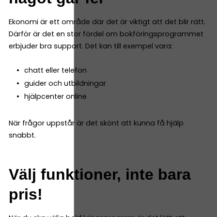
Ekonomi är ett område där det är viktigt att det blir rätt.
Därför är det en stor fördel om bokföringsprogrammet
erbjuder bra support. Det kan till exempel vara:
chatt eller telefon
guider och utbildningar
hjälpcenter online
När frågor uppstår är det skönt att kunna få hjälp
snabbt.
Välj funktioner, inte bara
pris!