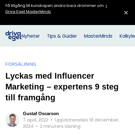
Få tillgång till kunskapen andra bara drömmer om.
»
Driva Eget MasterMinds
Nyheter
Tips & Guider
MasterMinds
Kalkyle
FÖRSÄLJNING
Lyckas med Influencer
Marketing – expertens 9 steg
till framgång
Gustaf Oscarson
7 april, 2022
•
Uppdaterades 18 december,
2024
•
2 minuters läsning