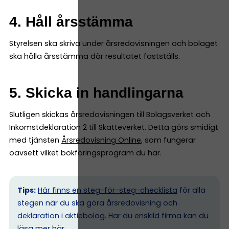
4. Håll årsstämma
Styrelsen ska skriva under årsredovisningen och bolaget
ska hålla årsstämma där resultatet fastställs.
5. Skicka in handlingarna
Slutligen skickas årsredovisningen till Bolagsverket och
Inkomstdeklaration 2 till Skatteverket. Detta görs smidigt
med tjänsten
Årsredovisning Online
, som fungerar
oavsett vilket bokföringsprogram du har.
Tips:
Här finns en steg-för-steg-checklista
för alla
stegen när du ska göra årsredovisning och
deklaration i aktiebolag. Har du enskild firma kan du
l
äsa mer här.