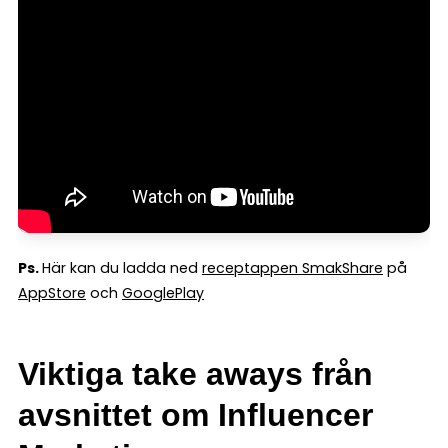
Ps.
Här kan du ladda ned
receptappen SmakShare
på
AppStore
och
GooglePlay
Viktiga take aways från
avsnittet om Influencer