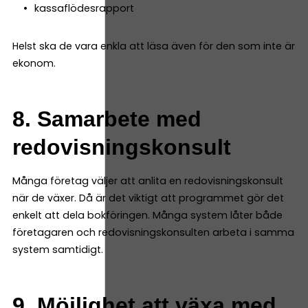
kassaflödesrapport
Helst ska de vara enkla att läsa även för den som inte är
ekonom.
8. Samarbete med
redovisningskonsult
Många företag väljer att anlita en redovisningskonsult
när de växer. Då är det viktigt att programmet gör det
enkelt att dela bokföringen. Många system låter både
företagaren och redovisningskonsulten arbeta i samma
system samtidigt.
9. Möjlighet att växa med