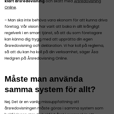
klart årsredovisning
och skatt med
Årsredovisning
Online
.
– Man ska inte behöva vara ekonom för att kunna driva
företag. Vår vision har varit att baka in allt krångligt
regelverk i en smart tjänst, så att du som företagare
kan känna dig trygg med att upprätta din egen
årsredovisning och deklaration. Vi har koll på reglerna,
så att du kan ha koll på din verksamhet, säger Åsa
Hedgren på Årsredovisning Online.
Måste man använda
samma system för allt?
Nej. Det är en vanlig missuppfattning att
årsredovisningen måste göras i samma system som