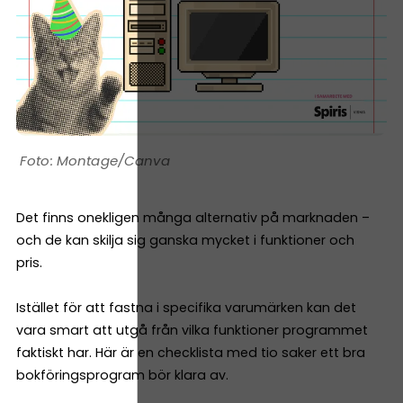
Montage/Canva
Det finns onekligen många alternativ på marknaden –
och de kan skilja sig ganska mycket i funktioner och
pris.
Istället för att fastna i specifika varumärken kan det
vara smart att utgå från vilka funktioner programmet
faktiskt har. Här är en checklista med tio saker ett bra
bokföringsprogram bör klara av.