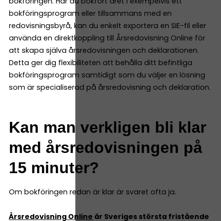
bokföringen. Har du bokfört året i exempelvis ett
bokföringsprogram eller tillsammans med en
redovisningsbyrå, kan du enkelt exportera en SIE-fil eller
använda en direktkoppling till Årsredovisning Online för
att skapa själva årsredovisningen och deklarationen.
Detta ger dig flexibiliteten att behålla ditt befintliga
bokföringsprogram samtidigt som du väljer en lösning
som är specialiserad på årsredovisning och deklaration.
Kan man verkligen bli klar
med årsredovisningen på
15 minuter?
Om bokföringen redan är klar är svaret ofta ja.
Årsredovisning Online
är Sveriges största fristående