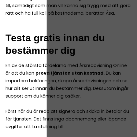
till, samtidigt som man vill känna sig trygg med att göra
rätt och ha full koll på kostnaderna, berättar Åsa.
Testa gratis innan du
bestämmer dig
En av de största fördelarna med Årsredovisning Online
är att du kan
prova tjänsten utan kostnad.
Du kan
importera bokföringen, skapa årsredovisningen och se
hur allt ser ut innan du bestämmer dig. Dessutom ingår
support om du känner dig osäker.
Först när du är redo att signera och skicka in betalar du
för tjänsten. Det finns inga abonnemang eller löpande
avgifter att ta ställning till.