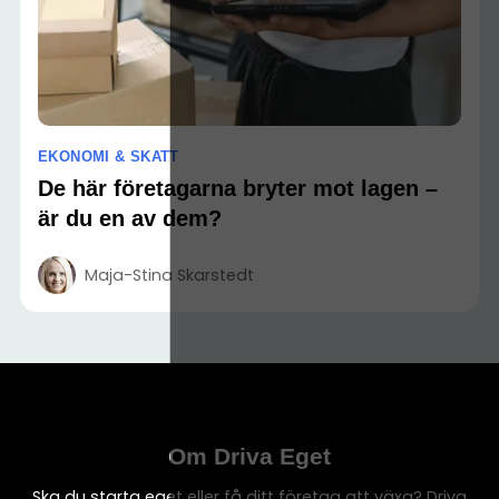
EKONOMI & SKATT
De här företagarna bryter mot lagen –
är du en av dem?
Maja-Stina Skarstedt
Om Driva Eget
Ska du starta eget eller få ditt företag att växa? Driva