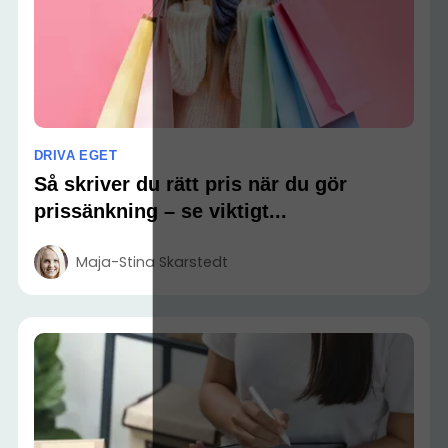
DRIVA EGET
Så skriver du rätt pris när du gör
prissänkning – se viktigt...
Maja-Stina Skarstedt