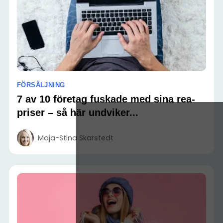
FÖRSÄLJNING
7 av 10 företag fuskade med sina rea-
priser – så här undviker...
Maja-Stina Skarstedt