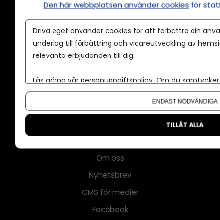
Den här webbplatsen använder cookies
för sta
Driva eget använder cookies för att förbättra din anvä
Annonsera
underlag till förbättring och vidareutveckling av hems
Om cookies
relevanta erbjudanden till dig.
Våra användarvillkor
Läs gärna vår
personuppgiftspolicy
. Om du samtycker t
Policy för AI
Om du vill ändra ditt val i efterhand hittar du den möjl
ENDAST NÖDVÄNDIGA
Annonspolicy
Tillgänglighet
TILLÅT ALLA
Kontakt
Om oss
Nyhetsbrev
CMS för medier
Facebook