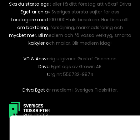
Ska du starta eget eller få ditt företag att växa? Driva
Eget är en av Sveriges största sajter för oss
företagare med 100 000-tals besökare. Här finns allt
om bokföring, försäljning, marknadsföring och
mycket mer. Bli medlem och få vassa verktyg, smarta
kalkyler och mallar.
Blir medlem idag!
VD & Ansvarig utgivare: Gustaf Oscarson
Driva Eget ägs av Growin AB
Org nr: 556732-9874
Driva Eget är medlem i Sveriges Tidskrifter.