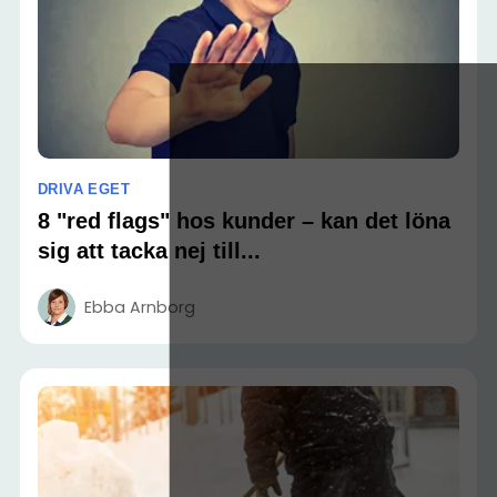
DRIVA EGET
8 "red flags" hos kunder – kan det löna
sig att tacka nej till...
Ebba Arnborg