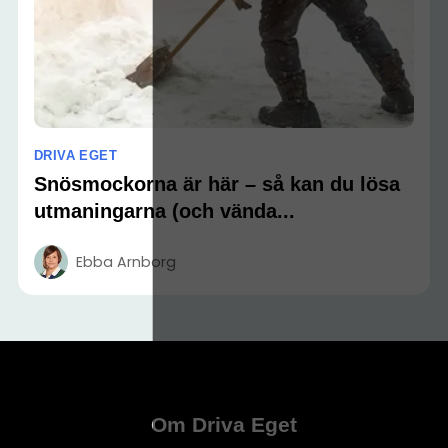
DRIVA EGET
Snösmockorna är här – så kan du lösa
utmaningarna (och vända...
Ebba Arnborg
Om Driva Eget