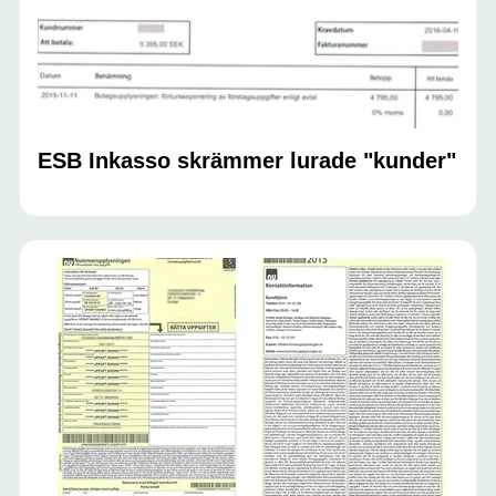
ESB Inkasso skrämmer lurade "kunder"