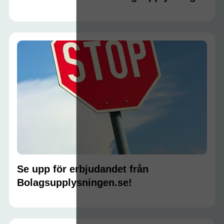
Se upp för erbjudandet från
Bolagsupplysningen.se!