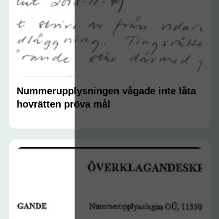
Nummerupplysningen vågade inte låta
hovrätten pröva mål