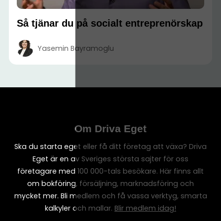
Så tjänar du på socialt entreprenörskap
Yasemin Bayramoglu
Om Driva Eget
Ska du starta eget eller få ditt företag att växa? Driva
Eget är en av Sveriges största sajter för oss
företagare med 100 000-tals besökare. Här finns allt
om bokföring, försäljning, marknadsföring och
mycket mer. Bli medlem och få vassa verktyg, smarta
kalkyler och mallar.
Blir medlem idag!