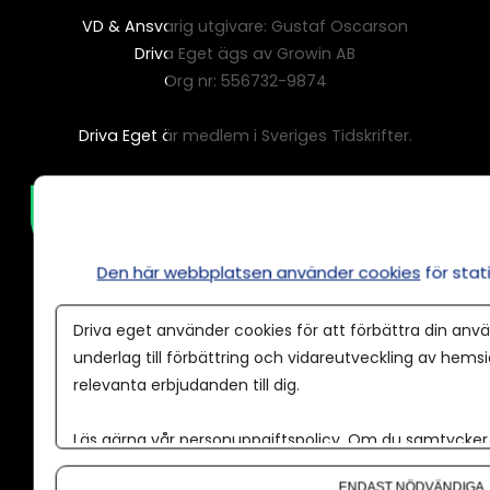
VD & Ansvarig utgivare: Gustaf Oscarson
Driva Eget ägs av Growin AB
Org nr: 556732-9874
Driva Eget är medlem i Sveriges Tidskrifter.
Den här webbplatsen använder cookies
för sta
Driva eget använder cookies för att förbättra din anvä
underlag till förbättring och vidareutveckling av hems
relevanta erbjudanden till dig.
Annonsera
Om cookies
Läs gärna vår
personuppgiftspolicy
. Om du samtycker t
Om du vill ändra ditt val i efterhand hittar du den möjl
Våra användarvillkor
ENDAST NÖDVÄNDIGA