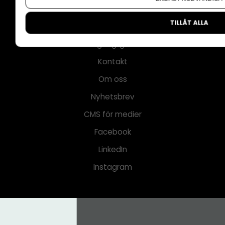
Policy för AI
TILLÅT ALLA
Annonspolicy
Tillgänglighet
Kontakt
Om oss
Nyhetsbrev
CMS för medier
Facebook
LinkedIn
Instagram