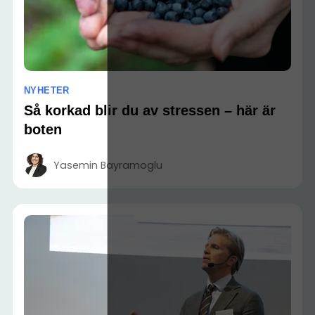
NYHETER
Så korkad blir du av stressen – här är
boten
Yasemin Bayramoglu