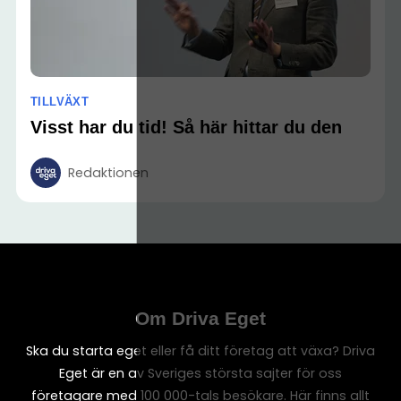
TILLVÄXT
Visst har du tid! Så här hittar du den
Redaktionen
Om Driva Eget
Ska du starta eget eller få ditt företag att växa? Driva
Eget är en av Sveriges största sajter för oss
företagare med 100 000-tals besökare. Här finns allt