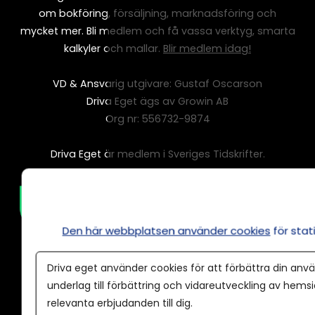
om bokföring, försäljning, marknadsföring och
mycket mer. Bli medlem och få vassa verktyg, smarta
kalkyler och mallar.
Blir medlem idag!
VD & Ansvarig utgivare: Gustaf Oscarson
Driva Eget ägs av Growin AB
Org nr: 556732-9874
Driva Eget är medlem i Sveriges Tidskrifter.
Den här webbplatsen använder cookies
för sta
Driva eget använder cookies för att förbättra din anvä
underlag till förbättring och vidareutveckling av hems
relevanta erbjudanden till dig.