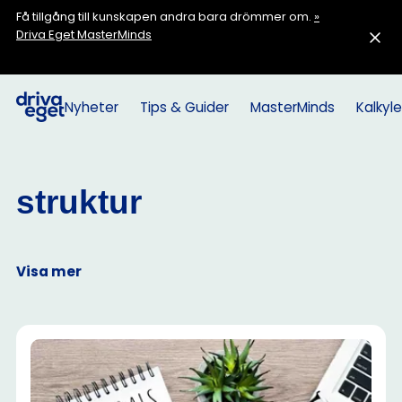
Få tillgång till kunskapen andra bara drömmer om.
»
Driva Eget MasterMinds
Nyheter
Tips & Guider
MasterMinds
Kalkyle
struktur
Visa mer