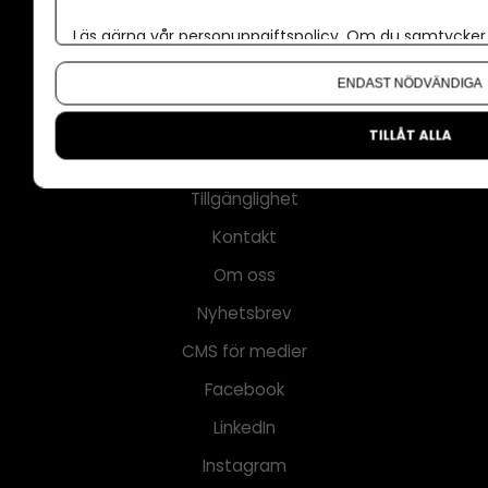
Annonsera
Läs gärna vår
personuppgiftspolicy
. Om du samtycker t
Om cookies
Om du vill ändra ditt val i efterhand hittar du den möjl
Våra användarvillkor
ENDAST NÖDVÄNDIGA
Policy för AI
TILLÅT ALLA
Annonspolicy
Tillgänglighet
Kontakt
Om oss
Nyhetsbrev
CMS för medier
Facebook
LinkedIn
Instagram