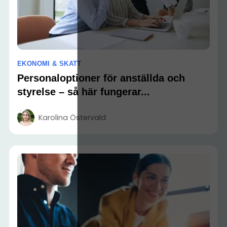
EKONOMI & SKATT
Personaloptioner för anställda och
styrelse – så här fungerar...
Karolina Östervald