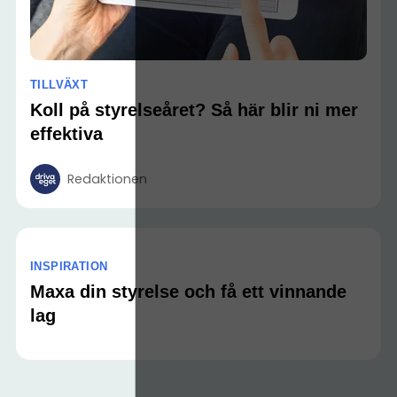
TILLVÄXT
Koll på styrelseåret? Så här blir ni mer
effektiva
Redaktionen
INSPIRATION
Maxa din styrelse och få ett vinnande
lag