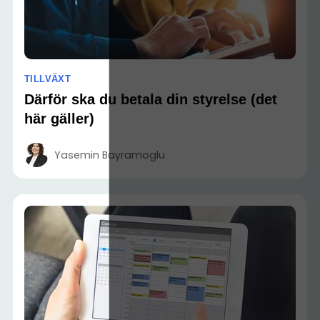
TILLVÄXT
Därför ska du betala din styrelse (det
här gäller)
Yasemin Bayramoglu