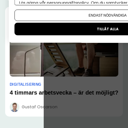
Läs gärna vår
personuppgiftspolicy
. Om du samtycker t
Om du vill ändra ditt val i efterhand hittar du den möjl
ENDAST NÖDVÄNDIGA
TILLÅT ALLA
DIGITALISERING
4 timmars arbetsvecka – är det möjligt?
Gustaf Oscarson