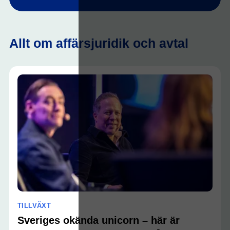
Allt om affärsjuridik och avtal
TILLVÄXT
Sveriges okända unicorn – här är