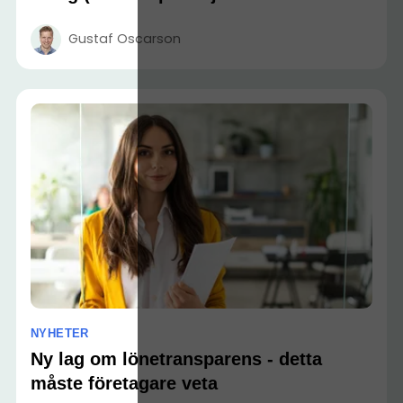
Gustaf Oscarson
NYHETER
Ny lag om lönetransparens - detta
måste företagare veta