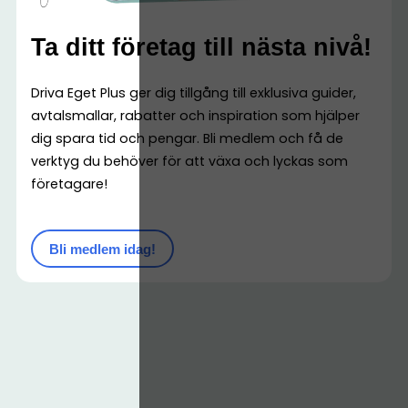
Ta ditt företag till nästa nivå!
Driva Eget Plus ger dig tillgång till exklusiva guider,
avtalsmallar, rabatter och inspiration som hjälper
dig spara tid och pengar. Bli medlem och få de
verktyg du behöver för att växa och lyckas som
företagare!
Bli medlem idag!