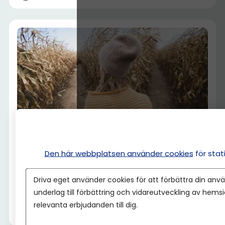
Den här webbplatsen använder cookies
för sta
PERSONAL
”Awesome Great Amazing-metoden” –
Driva eget använder cookies för att förbättra din anvä
världens bästa beslutsmodell?
underlag till förbättring och vidareutveckling av hems
relevanta erbjudanden till dig.
Gustaf Oscarson