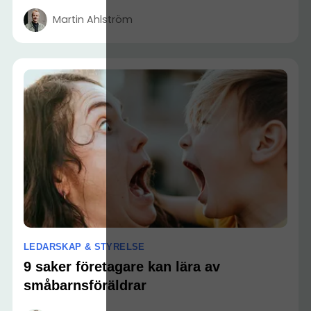
Martin Ahlström
LEDARSKAP & STYRELSE
9 saker företagare kan lära av
småbarnsföräldrar