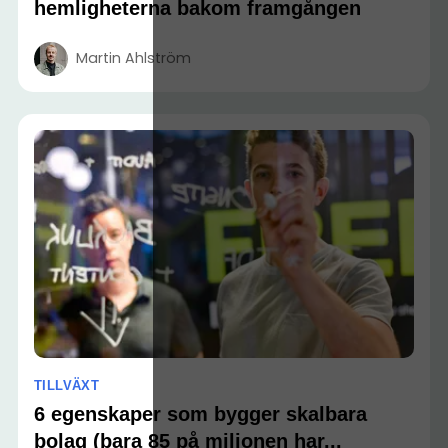
hemligheterna bakom framgången
Martin Ahlström
TILLVÄXT
6 egenskaper som bygger skalbara
bolag (bara 85 på miljonen har...