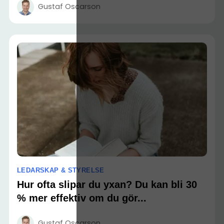
Gustaf Oscarson
LEDARSKAP & STYRELSE
Hur ofta slipar du yxan? Du kan bli 30
% mer effektiv om du gör...
Gustaf Oscarson