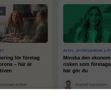
ns
ET
AVTAL, AFFÄRSJURIDIK & IP
ering för företag
Minska den ekonom
orona – här är
risken som företaga
tiven
här gör du
onsrad artikel
Gustaf Oscarson