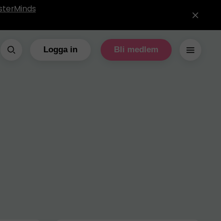
sterMinds
Logga in
Bli medlem