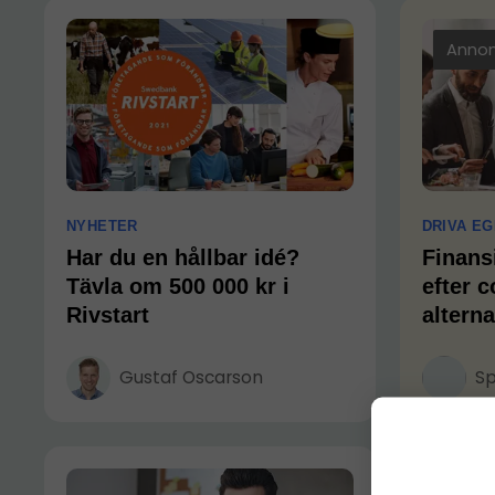
Anno
NYHETER
DRIVA EG
Har du en hållbar idé?
Finansi
Tävla om 500 000 kr i
efter c
Rivstart
alterna
Gustaf Oscarson
Sp