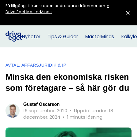
Få tillgång till kunskapen andra bara drömmer om.
»
Driva Eget MasterMinds
Nyheter
Tips & Guider
MasterMinds
Kalkyle
AVTAL, AFFÄRSJURIDIK & IP
Minska den ekonomiska risken
som företagare – så här gör du
Gustaf Oscarson
16 september, 2020
•
Uppdaterades 18
december, 2024
•
1 minuts läsning