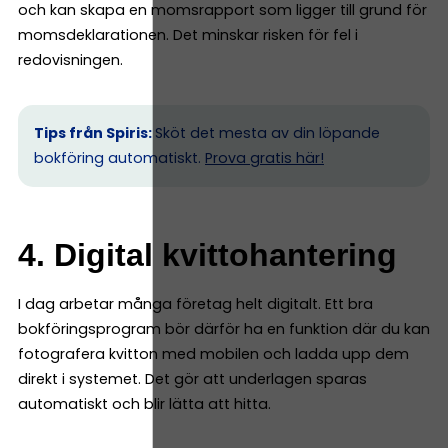
och kan skapa en momsrapport som ligger till grund för
momsdeklarationen. Det minskar risken för fel i
redovisningen.
Tips från Spiris:
Sköt det mesta av din löpande
bokföring automatiskt.
Prova gratis här!
4. Digital kvittohantering
I dag arbetar många företag helt digitalt. Ett bra
bokföringsprogram bör därför ha en funktion där du kan
fotografera kvitton med mobilen och ladda upp dem
direkt i systemet. Det gör att underlagen sparas
automatiskt och blir lätta att hitta.