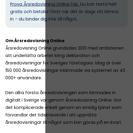
Prova Årsredovisning Online här.
Du kan testa helt
gratis och betalar först när det är dags att lämna
in – du binder dig inte till något.
Om Årsredovisning Online
Årsredovisning Online grundades 2013 med ambitionen
att underlätta arbetet kring deklaration och
årsredovisningar för Sveriges företagare. Idag är över
150 000 årsredovisningar inlämnade via systemet av 40
000+ användare.
Den allra första årsredovisningen som lämnades in
digitalt i Sverige var genom Årsredovisning Online. Gör
det komplicerade enkelt genom en smidig tjänst som
förvandlar det tidskrävande i att upprätta
årsredovisningar till något som kan göras på en kvart.