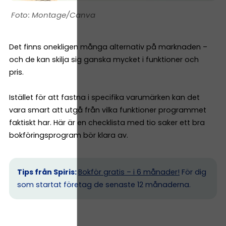
Montage/Canva
Det finns onekligen många alternativ på marknaden –
och de kan skilja sig ganska mycket i funktioner och
pris.
Istället för att fastna i specifika varumärken kan det
vara smart att utgå från vilka funktioner programmet
faktiskt har. Här är en checklista med tio saker ett bra
bokföringsprogram bör klara av.
Tips från Spiris:
Bokför gratis – i 6 månader!
För dig
som startat företag de senaste 12 månaderna.