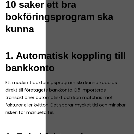
10 saker ett bra
bokföringsprogram ska
kunna
1. Automatisk koppling till
bankkonto
Ett modernt bokföringsprogram ska kunna kopplas
direkt till företagets bankkonto. Då importeras
transaktioner automatiskt och kan matchas mot
fakturor eller kvitton. Det sparar mycket tid och minskar
risken för manuella fel.