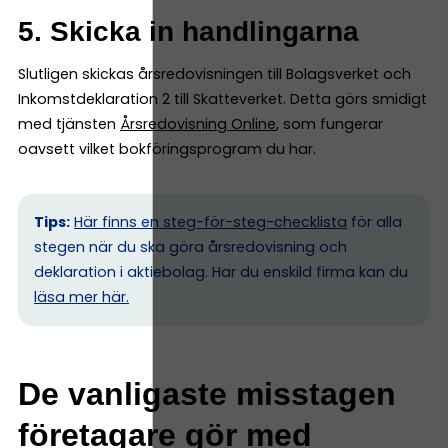
5. Skicka in handlingarna
Slutligen skickas årsredovisningen till Bolagsverket och
Inkomstdeklaration 2 till Skatteverket. Detta görs smidigt
med tjänsten
Årsredovisning Online
, som fungerar
oavsett vilket bokföringsprogram du har.
Tips:
Här finns en steg-för-steg-checklista
för alla
stegen när du ska göra årsredovisning och
deklaration i aktiebolag. Har du enskild firma kan du
l
äsa mer här.
De vanligaste misstagen
företagare gör med