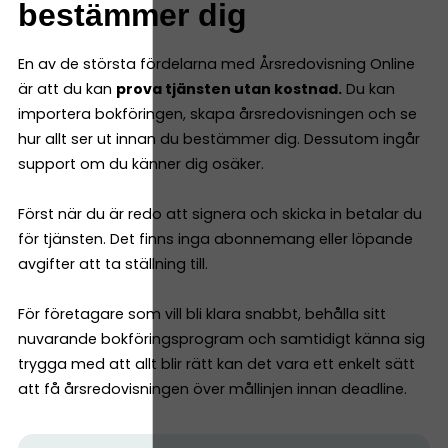
bestämmer dig
En av de största fördelarna med Årsredovisning Online
är att du kan
prova tjänsten utan kostnad.
Du kan
importera bokföringen, skapa årsredovisningen och se
hur allt ser ut innan du bestämmer dig. Dessutom ingår
support om du känner dig osäker.
Först när du är redo att signera och skicka in betalar du
för tjänsten. Det finns inga abonnemang eller löpande
avgifter att ta ställning till.
För företagare som vill bli klara snabbt, behålla sitt
nuvarande bokföringsprogram och samtidigt känna sig
trygga med att allt blir rätt kan det vara ett enkelt sätt
att få årsredovisningen över mållinjen innan deadline.