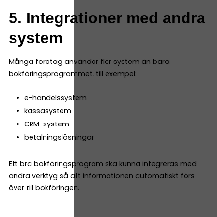
5. Integrationer med andra
system
Många företag använder fler system än bara
bokföringsprogrammet, till exempel:
e-handelssystem
kassasystem
CRM-system
betalningslösningar
Ett bra bokföringsprogram ska kunna integreras med
andra verktyg så att informationen automatiskt förs
över till bokföringen.