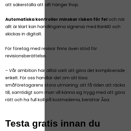
att säkerställa att allt hänger ihop.
Automatiska kontroller minskar risken för fel
och när
allt är klart kan handlingarna signeras med BankID och
skickas in digitalt.
För företag med revisor finns även stöd för
revisionsberättelse.
– Vår ambition har alltid varit att göra det komplicerade
enkelt. För oss handlar det om att lösa
småföretagarens stora utmaning: att få tiden att räcka
till, samtidigt som man vill känna sig trygg med att göra
rätt och ha full koll på kostnaderna, berättar Åsa.
Testa gratis innan du