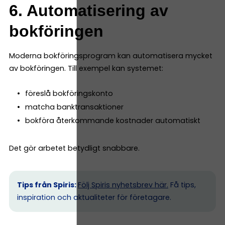
6. Automatisering av
bokföringen
Moderna bokföringsprogram kan automatisera mycket
av bokföringen. Till exempel kan systemet:
föreslå bokföringskonto
matcha banktransaktioner
bokföra återkommande kostnader automatiskt
Det gör arbetet betydligt snabbare.
Tips från Spiris:
Följ Spiris nyhetsbrev här.
Få tips,
inspiration och aktualiteter för företagare.