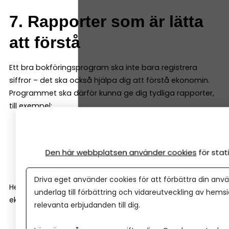
7. Rapporter som är lätta
att förstå
Ett bra bokföringsprogram ska inte bara registrera
siffror – det ska också hjälpa dig att förstå ekonomin.
Programmet ska därför kunna ge dig tydliga rapporter,
till exempel:
resultatrapport
balansrapport
Den här webbplatsen använder cookies
för sta
kassaflödesrapport
Driva eget använder cookies för att förbättra din anvä
Helst ska de vara enkla att läsa även för den som inte är
underlag till förbättring och vidareutveckling av hems
ekonom.
relevanta erbjudanden till dig.