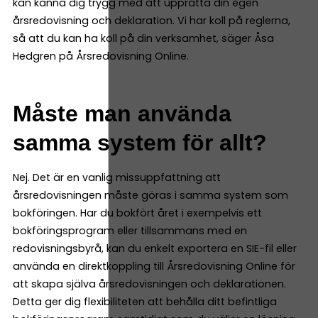
kan känna dig trygg med att upprätta din egen
årsredovisning och deklaration. Vi har koll på reglerna,
så att du kan ha koll på din verksamhet, säger Åsa
Hedgren på Årsredovisning Online.
Måste man använda
samma system för allt?
Nej. Det är en vanlig missuppfattning att
årsredovisningen måste göras i samma system som
bokföringen. Har du bokfört året i exempelvis ett
bokföringsprogram eller tillsammans med en
redovisningsbyrå, kan du enkelt exportera en SIE-fil eller
använda en direktkoppling till Årsredovisning Online för
att skapa själva årsredovisningen och deklarationen.
Detta ger dig flexibiliteten att behålla ditt befintliga