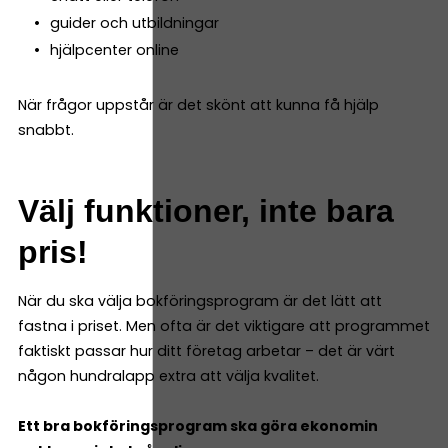
guider och utbildningar
hjälpcenter online
När frågor uppstår är det skönt att kunna få hjälp
snabbt.
Välj funktioner, inte bara
pris!
När du ska välja bokföringsprogram är det lätt att
fastna i priset. Men ofta är det viktigare att programmet
faktiskt passar hur ditt företag arbetar – det är värt
någon hundralapp extra att välja kvalitet.
Ett bra bokföringsprogram ska göra ekonomin