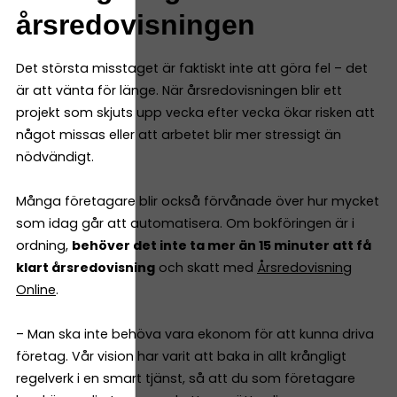
årsredovisningen
Det största misstaget är faktiskt inte att göra fel – det
är att vänta för länge. När årsredovisningen blir ett
projekt som skjuts upp vecka efter vecka ökar risken att
något missas eller att arbetet blir mer stressigt än
nödvändigt.
Många företagare blir också förvånade över hur mycket
som idag går att automatisera. Om bokföringen är i
ordning,
behöver det inte ta mer än 15 minuter att få
klart årsredovisning
och skatt med
Årsredovisning
Online
.
– Man ska inte behöva vara ekonom för att kunna driva
företag. Vår vision har varit att baka in allt krångligt
regelverk i en smart tjänst, så att du som företagare