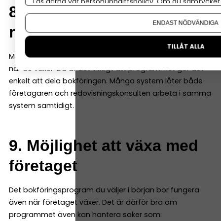
Läs gärna vår
personuppgiftspolicy
. Om du samtycker t
8. Samarbete med
Om du vill ändra ditt val i efterhand hittar du den möjl
ENDAST NÖDVÄNDIGA
redovisningskonsult
TILLÅT ALLA
Många företag väljer att anlita en redovisningskonsult
när de växer. Då är det viktigt att programmet gör det
enkelt att dela bokföringen. Många system låter både
företagaren och redovisningskonsulten arbeta i samma
system samtidigt.
9. Möjlighet att växa med
företaget
Det bokföringsprogram du väljer i början bör fungera
även när företaget växer. Det är därför bra om
programmet även kan hantera saker som: