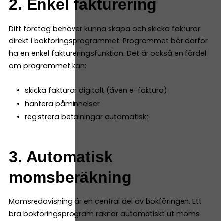
2. Enkel fakturering
Ditt företag behöver kunna skapa och skicka fakturor
direkt i bokföringsprogrammet. Programmet bör därför
ha en enkel faktureringsfunktion. Det är också en fördel
om programmet kan:
skicka fakturor digitalt (även e-faktura)
hantera påminnelser
registrera betalningar automatiskt
3. Automatisk
momsberäkning
Momsredovisning är en central del av bokföringen. Ett
bra bokföringsprogram räknar automatiskt ut moms