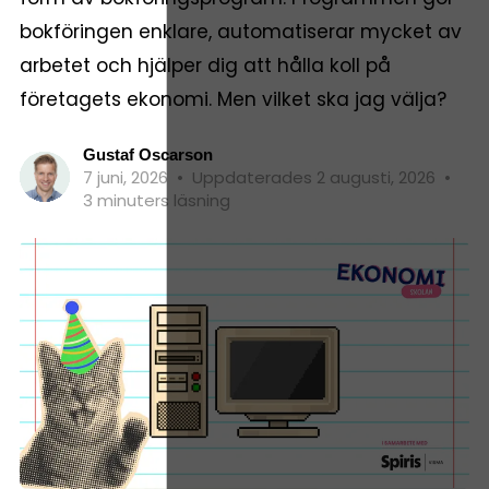
bokföringen enklare, automatiserar mycket av
arbetet och hjälper dig att hålla koll på
företagets ekonomi. Men vilket ska jag välja?
Gustaf Oscarson
7 juni, 2026
•
Uppdaterades 2 augusti, 2026
•
3 minuters läsning