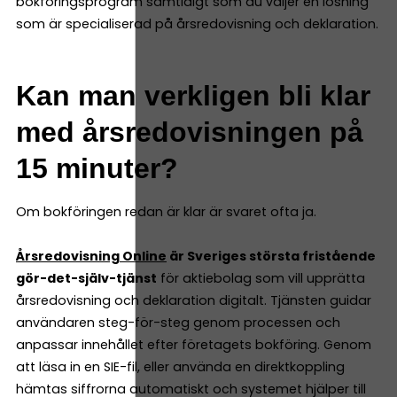
bokföringsprogram samtidigt som du väljer en lösning
som är specialiserad på årsredovisning och deklaration.
Kan man verkligen bli klar
med årsredovisningen på
15 minuter?
Om bokföringen redan är klar är svaret ofta ja.
Årsredovisning Online
är Sveriges största fristående
gör-det-själv-tjänst
för aktiebolag som vill upprätta
årsredovisning och deklaration digitalt. Tjänsten guidar
användaren steg-för-steg genom processen och
anpassar innehållet efter företagets bokföring. Genom
att läsa in en SIE-fil, eller använda en direktkoppling
hämtas siffrorna automatiskt och systemet hjälper till