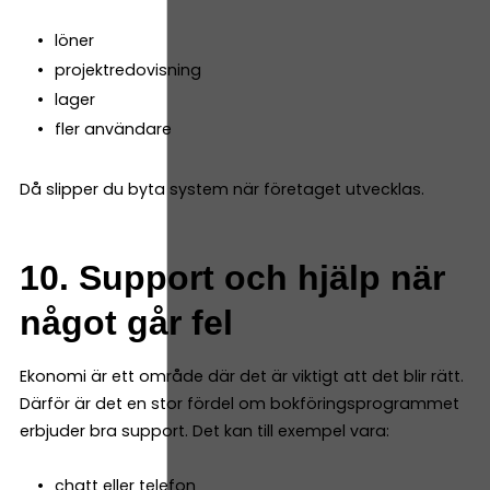
löner
projektredovisning
lager
fler användare
Då slipper du byta system när företaget utvecklas.
10. Support och hjälp när
något går fel
Ekonomi är ett område där det är viktigt att det blir rätt.
Därför är det en stor fördel om bokföringsprogrammet
erbjuder bra support. Det kan till exempel vara:
chatt eller telefon