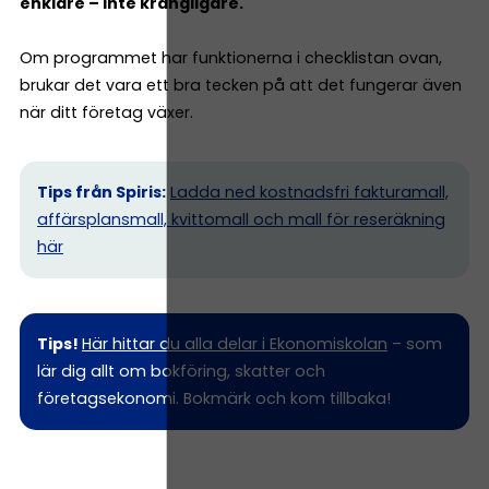
enklare – inte krångligare.
Om programmet har funktionerna i checklistan ovan,
brukar det vara ett bra tecken på att det fungerar även
när ditt företag växer.
Tips från Spiris:
Ladda ned kostnadsfri fakturamall,
affärsplansmall, kvittomall och mall för reseräkning
här
Tips!
Här hittar du alla delar i Ekonomiskolan
– som
lär dig allt om bokföring, skatter och
företagsekonomi. Bokmärk och kom tillbaka!