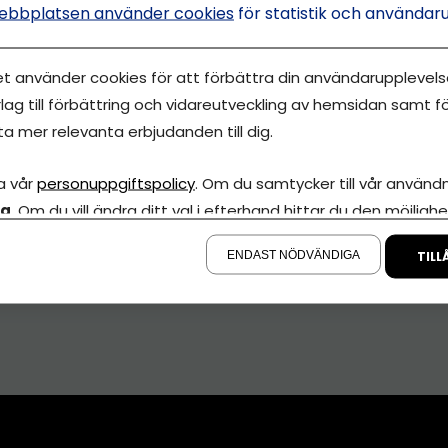
ebbplatsen använder cookies
för statistik och användar
et använder cookies för att förbättra din användarupplevelse
lag till förbättring och vidareutveckling av hemsidan samt fö
ta mer relevanta erbjudanden till dig.
id åt andra – och
a vår
personuppgiftspolicy
. Om du samtycker till vår användni
pengar
la
. Om du vill ändra ditt val i efterhand hittar du den möjlighe
å sidan.
ENDAST NÖDVÄNDIGA
TILL