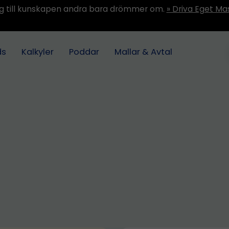
ång till kunskapen andra bara drömmer om.
» Driva Eget Ma
ds
Kalkyler
Poddar
Mallar & Avtal