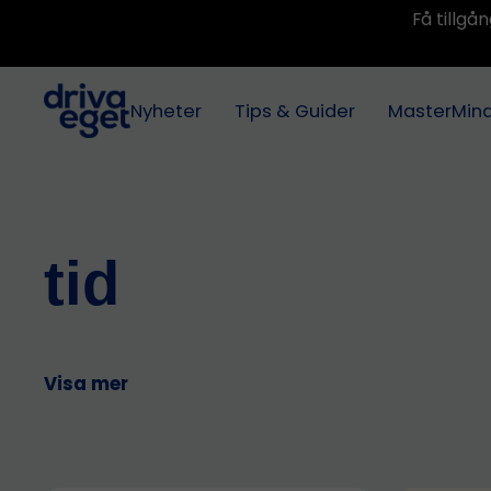
Få tillg
Nyheter
Tips & Guider
MasterMin
tid
Visa mer