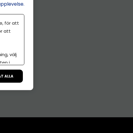
upplevelse.
, för att
r att
ng, välj
ten i
ÅT ALLA