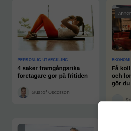
Anno
PERSONLIG UTVECKLING
EKONOMI
4 saker framgångsrika
Få koll
företagare gör på fritiden
och lö
gör du
Gustaf Oscarson
Sp