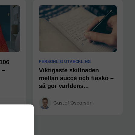
 106
PERSONLIG UTVECKLING
 –
Viktigaste skillnaden
mellan succé och fiasko –
så gör världens...
Gustaf Oscarson