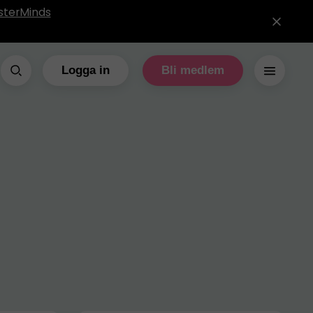
sterMinds
Logga in
Bli medlem