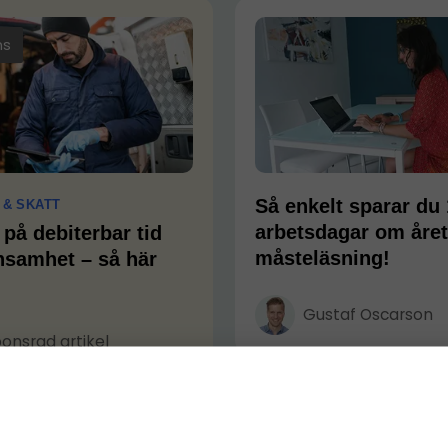
ns
Så enkelt sparar du
 & SKATT
arbetsdagar om året
 på debiterbar tid
måsteläsning!
nsamhet – så här
Gustaf Oscarson
onsrad artikel