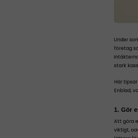
Under so
företag s
intäkterna
stark kass
Här tipsar
Enblad, vd
1. Gör e
Att göra e
viktigt, o