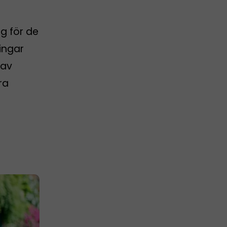
g för de
ingar
 av
ra