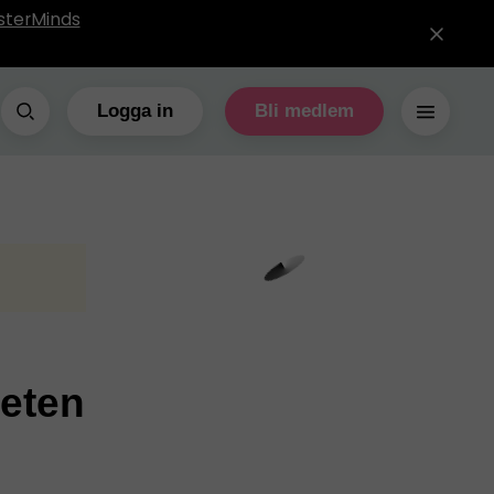
sterMinds
Logga in
Bli medlem
teten