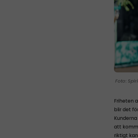
Spir
Friheten a
blir det fö
Kunderna h
att komma 
riktigt ka