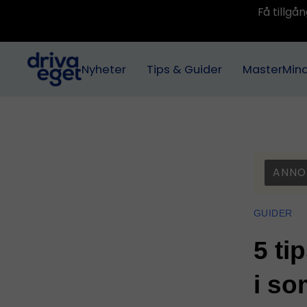
Få tillg
Nyheter
Tips & Guider
MasterMin
ANNO
GUIDER
5 ti
i s