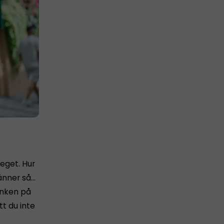
 eget. Hur
känner så…
tanken på
tt du inte