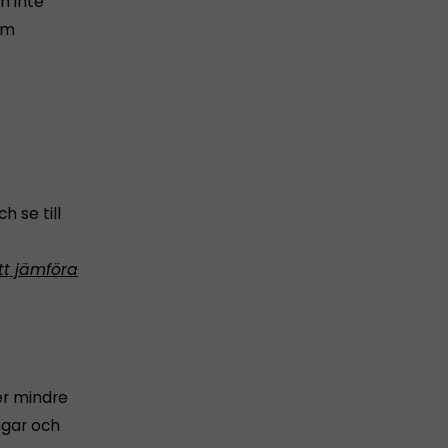
n inte
om
h se till
tt jämföra
er mindre
ngar och