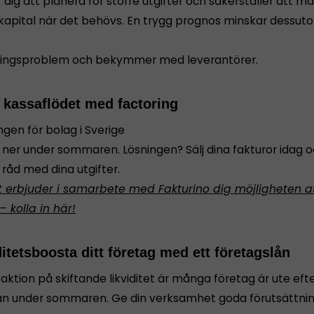
r dig att planera för större utgifter och säkerställer att ma
 kapital när det behövs. En trygg prognos minskar dessut
ningsproblem och bekymmer med leverantörer.
a kassaflödet med factoring
gen för bolag i Sverige
l ner under sommaren. Lösningen? Sälj dina fakturor idag oc
 råd med dina utgifter.
t erbjuder i samarbete med Fakturino dig möjligheten a
– kolla in här!
ditetsboosta ditt företag med ett företagslån
aktion på skiftande likviditet är många företag är ute eft
ån under sommaren. Ge din verksamhet goda förutsättni