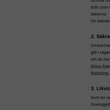
lättare fö
står utan
riskerna
för betal
2. Säkr
Omsättnin
går i rege
att du har
Driva Ege
factoring 
3. Likvi
Som en re
företagsl