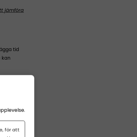
tt jämföra
lägga tid
u kan
, vill
upplevelse.
g. Oavsett
, för att