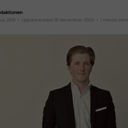
daktionen
juli, 2019
•
Uppdaterades 18 december, 2024
•
1 minuts läsn