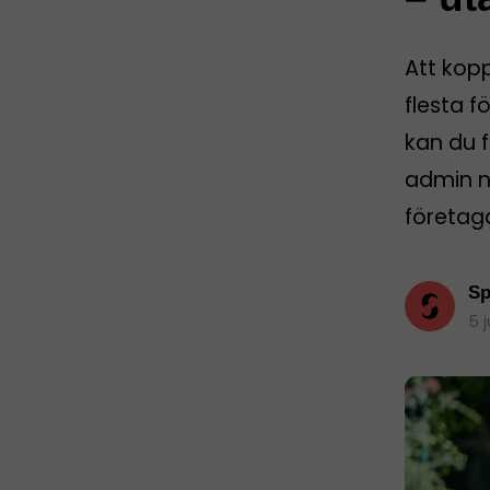
Att kop
flesta f
kan du f
admin nä
företag
Sp
5 