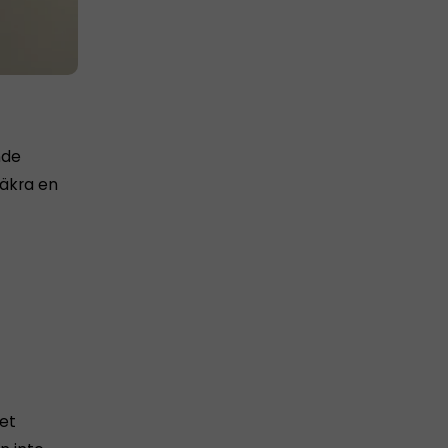
nde
säkra en
det