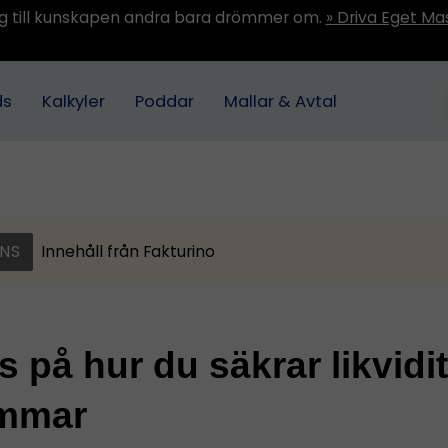
ång till kunskapen andra bara drömmer om.
» Driva Eget Ma
ds
Kalkyler
Poddar
Mallar & Avtal
NS
Innehåll från
Fakturino
ps på hur du säkrar likvidi
ommar