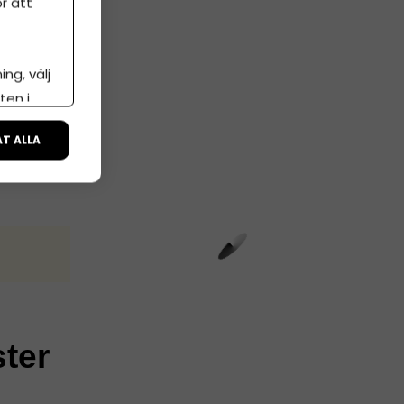
r att
ng, välj
ten i
ÅT ALLA
ster