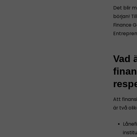
Det blir 
början! Ti
Finance G
Entrepren
Vad ä
finan
resp
Att finans
är två oli
Lånefi
instit