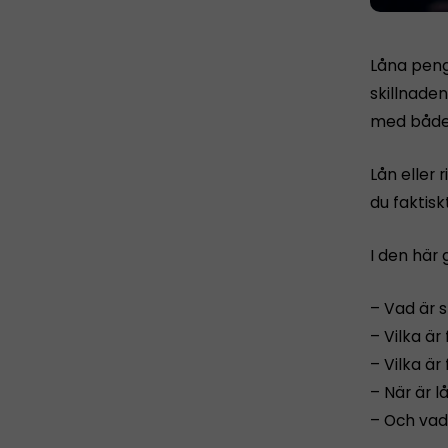
Låna penga
skillnaden
med både 
Lån eller 
du faktisk
I den här 
– Vad är s
– Vilka ä
– Vilka ä
– När är l
– Och vad