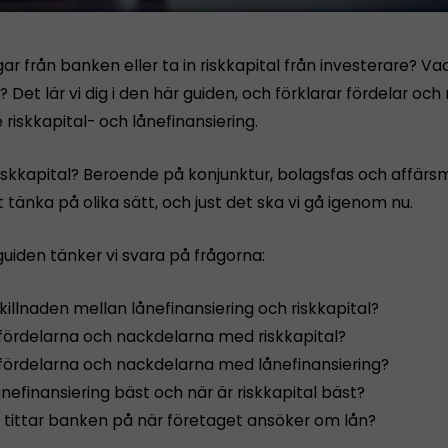
r från banken eller ta in riskkapital från investerare? Va
? Det lär vi dig i den här guiden, och förklarar fördelar oc
riskkapital- och lånefinansiering.
riskkapital? Beroende på konjunktur, bolagsfas och affärs
t tänka på olika sätt, och just det ska vi gå igenom nu.
guiden tänker vi svara på frågorna:
killnaden mellan lånefinansiering och riskkapital?
r fördelarna och nackdelarna med riskkapital?
r fördelarna och nackdelarna med lånefinansiering?
ånefinansiering bäst och när är riskkapital bäst?
 tittar banken på när företaget ansöker om lån?