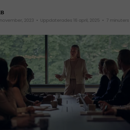
EB
 november, 2023
•
Uppdaterades 16 april, 2025
•
7 minuters