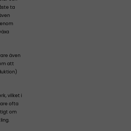
åste ta
 även
 genom
växa
erare även
nom att
oduktion)
, vilket i
rare ofta
ktigt om
ling.