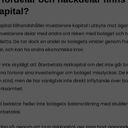
apital?
pital tillhandahåller investerare kapital i utbyte mot ägar
Investerare delar med andra ord risken med bolaget och ta
 detta. De tar dock en andel av bolagets vinster genom fr
ar, och kan ha andra ekonomiska krav.
 inte skyldigt att återbetala riskkapital om det inte går b
rna förlorar sina investeringar om bolaget misslyckas. De
 stöd, men de har vanligtvis inte direkt inflytande över b
erksamhet.
al belastar heller inte bolagets balansräkning med skulde
rbetalas.
dan så, genom att ta in riskkapital, ger man bort ägarand