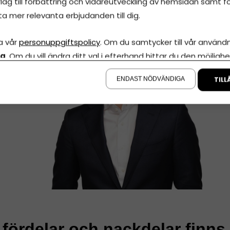
lag till förbättring och vidareutveckling av hemsidan samt fö
ta mer relevanta erbjudanden till dig.
a vår
personuppgiftspolicy
. Om du samtycker till vår användni
la
. Om du vill ändra ditt val i efterhand hittar du den möjlighe
å sidan.
ENDAST NÖDVÄNDIGA
TILL
 fördelar och nackdelar finn