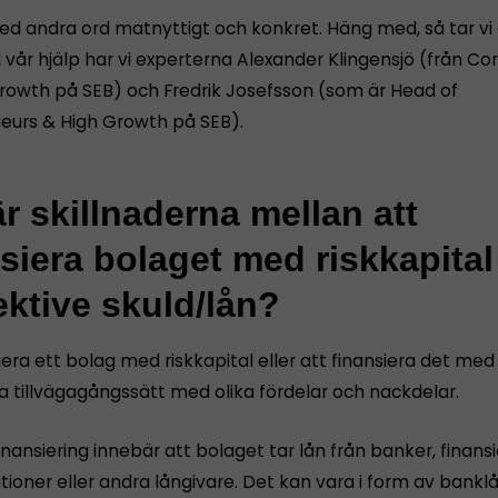
med andra ord matnyttigt och konkret. Häng med, så tar vi 
ll vår hjälp har vi experterna Alexander Klingensjö (från C
rowth på SEB) och Fredrik Josefsson (som är Head of
eurs & High Growth på SEB).
r skillnaderna mellan att
siera bolaget med riskkapital
ektive skuld/lån?
iera ett bolag med riskkapital eller att finansiera det med
ka tillvägagångssätt med olika fördelar och nackdelar.
nansiering innebär att bolaget tar lån från banker, finansi
utioner eller andra långivare. Det kan vara i form av banklå