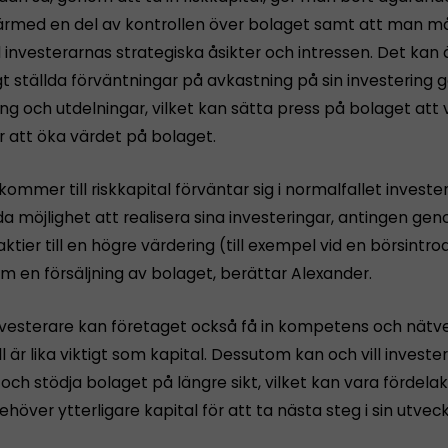
därmed en del av kontrollen över bolaget samt att man m
l investerarnas strategiska åsikter och intressen. Det kan
gt ställda förväntningar på avkastning på sin investering
ng och utdelningar, vilket kan sätta press på bolaget att 
r att öka värdet på bolaget.
kommer till riskkapital förväntar sig i normalfallet invest
a möjlighet att realisera sina investeringar, antingen ge
 aktier till en högre värdering (till exempel vid en börsintr
m en försäljning av bolaget, berättar Alexander.
esterare kan företaget också få in kompetens och nätverk
 är lika viktigt som kapital. Dessutom kan och vill investe
ch stödja bolaget på längre sikt, vilket kan vara fördela
höver ytterligare kapital för att ta nästa steg i sin utveck