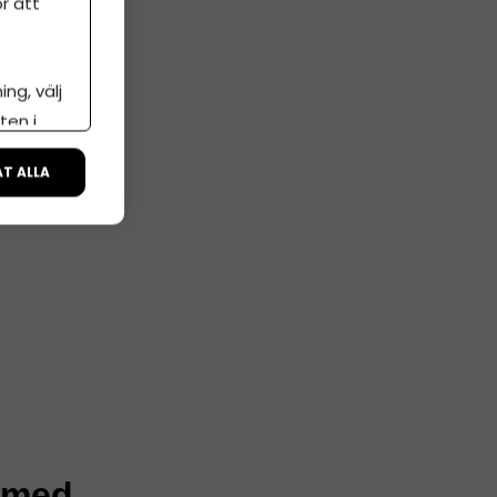
r att
ng, välj
ten i
ÅT ALLA
s med