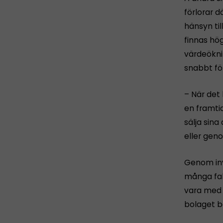
förlorar 
hänsyn til
finnas hö
värdeökni
snabbt fö
– När det 
en framtid
sälja sina
eller geno
Genom inv
många fall
vara med o
bolaget be