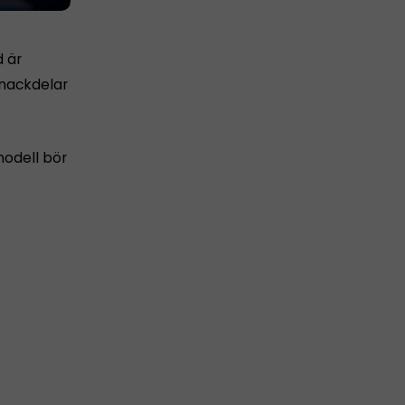
d är
h nackdelar
modell bör