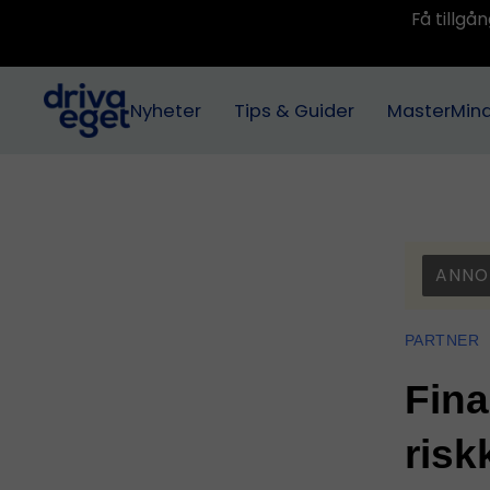
Få tillg
Nyheter
Tips & Guider
MasterMin
ANNO
PARTNER
Fina
risk