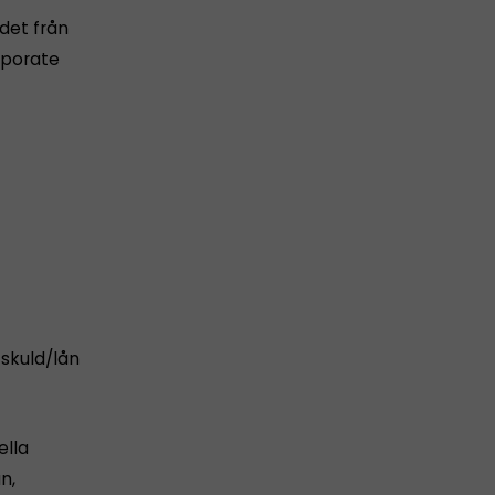
det från
orporate
 skuld/lån
ella
n,