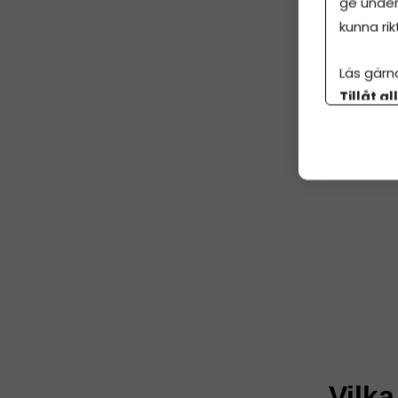
ge under
kunna rik
Läs gärn
Tillåt al
botten p
Vilka