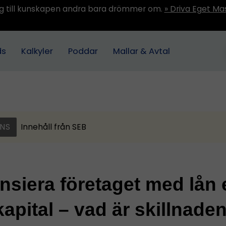
ång till kunskapen andra bara drömmer om.
» Driva Eget Ma
ds
Kalkyler
Poddar
Mallar & Avtal
NS
Innehåll från
SEB
nsiera företaget med lån e
kapital – vad är skillnade