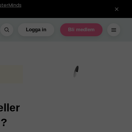
sterMinds
Logga in
Bli medlem
ller
n?