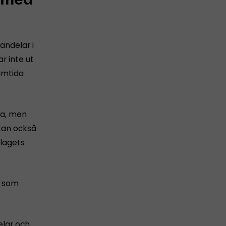
andelar i
r inte ut
amtida
ra, men
 kan också
olagets
r som
elar och