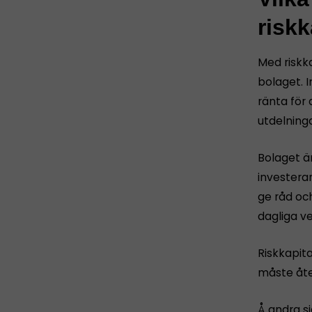
riskk
Med riskka
bolaget. 
ränta för
utdelning
Bolaget är
investera
ge råd och
dagliga v
Riskkapit
måste åte
Å andra si