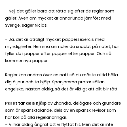
– Nej, det gäller bara att rätta sig efter de regler som
gäller. Även om mycket är annorlunda jämfört med
Sverige, säger Niclas.
– Ja, det är otroligt mycket pappersexercis med
myndigheter. Hemma anmäler du snabbt på nätet, här
fyller du i papper efter papper efter papper. Och så
kommer nya papper.
Regler kan ändras över en natt så du måste alltid hålla
dig à jour och ta hjälp. Spanjorerna pratar sällan
engelska, nästan aldrig, så det är viktigt att allt blir rätt.
Paret tar dels hjälp
av Zhandra, delägare och grundare
som är spansktalande, dels av en spansk revisor som
har koll på alla regeländringar.
– Vi har aldrig ångrat att vi flyttat hit. Men det är inte