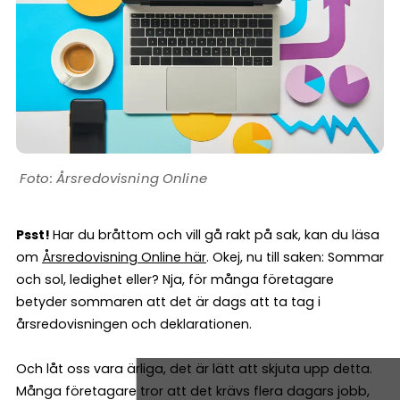
Årsredovisning Online
Psst!
Har du bråttom och vill gå rakt på sak, kan du läsa
om
Årsredovisning Online här
. Okej, nu till saken: Sommar
och sol, ledighet eller? Nja, för många företagare
betyder sommaren att det är dags att ta tag i
årsredovisningen och deklarationen.
Och låt oss vara ärliga, det är lätt att skjuta upp detta.
Många företagare tror att det krävs flera dagars jobb,