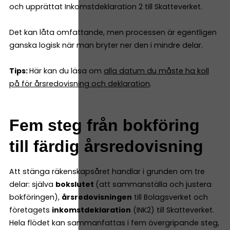
och upprättat Inkomstdeklaration 2 till Skatteverket.
Det kan låta omfattande, men processen är egentligen
ganska logisk när man bryter ner den i mindre delar.
Tips:
Här kan du läsa om
alla datum du måste ha koll
på för årsredovisning och deklaration
.
Fem steg från bokföring
till färdig årsredovisning
Att stänga räkenskapsåret handlar i grunden om tre
delar: själva
bokslutet
(att sammanställa och justera
bokföringen),
årsredovisningen
till Bolagsverket och
företagets
inkomstdeklaration
(INK2) till Skatteverket.
Hela flödet kan sammanfattas i fem övergripande steg,