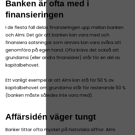
Banken är ofta med i
finansieringen
I de flesta fall delas finansieringen upp mellan banken
och Almi. Det gör att banken kan vara med och
finansiera satsningar som annars kan vara svåra att
genomföra på egen hand. Ofta krävs det också att
grundarna (eller andra finansiärer) står för en del av
kapitalbehovet.
Ett vanligt exempel är att Almi kan stå för 50 % av
kapitalbehovet om grundarna står för resterande 50 %
(banken måste således inte vara med).
Affärsidén väger tungt
Banker tittar ofta mycket på historiska siffror. Almi