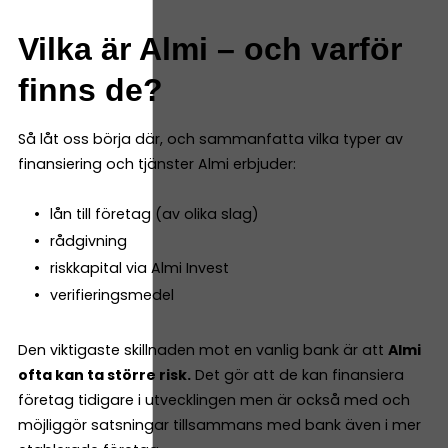
Vilka är Almi – och varför
finns de?
Så låt oss börja där, och sammanfatta vilka typer av
finansiering och tjänster Almi erbjuder:
lån till företag (av olika slag)
rådgivning
riskkapital via Almi Invest
verifieringsmedel
Den viktigaste skillnaden mot en vanlig bank är att
Almi
ofta kan ta större risk.
Det gör att de kan finansiera
företag tidigare i utvecklingen men är också med och
möjliggör satsningar tillsammans med bank även i mer