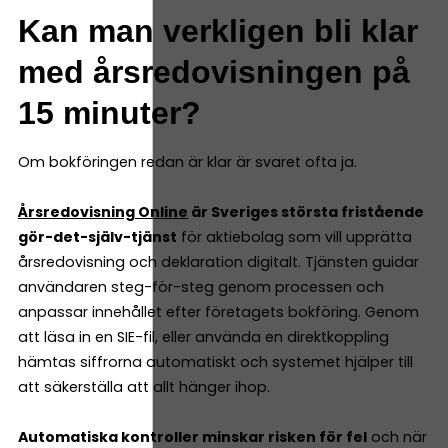
Kan man verkligen bli klar
med årsredovisningen på
15 minuter?
Om bokföringen redan är klar är svaret ofta ja.
Årsredovisning Online
är Sveriges största fristående
gör-det-själv-tjänst
för aktiebolag som vill upprätta
årsredovisning och deklaration digitalt. Tjänsten guidar
användaren steg-för-steg genom processen och
anpassar innehållet efter företagets bokföring. Genom
att läsa in en SIE-fil, eller använda en direktkoppling
hämtas siffrorna automatiskt och systemet hjälper till
att säkerställa att allt hänger ihop.
Automatiska kontroller minskar risken för fel
och när