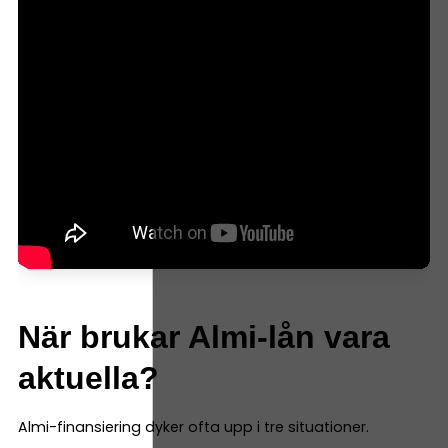
När brukar Almi-lån vara
aktuella?
Almi-finansiering dyker ofta upp i tre situationer.