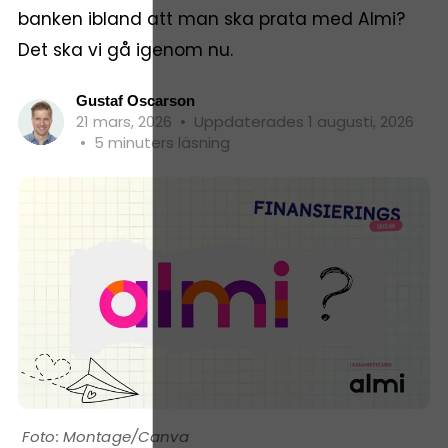
banken ibland att man ska prata med Almi?
Det ska vi gå igenom nu.
Gustaf Oscarson
21 mars, 2026
•
Uppdaterades 1 augusti, 2026
•
5 minuters läsning
Montage/Canva