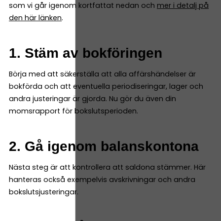
som vi går igenom kortfattat nedan och
mer i detalj på
den här länken
.
1. Stäm av bokföringen
Börja med att säkerställa att alla affärshändelser är
bokförda och att eventuella periodiseringar, lager och
andra justeringar är gjorda. Nu gör du även din
momsrapport för bokslutsperioden.
2. Gå igenom balanskontona
Nästa steg är att kontrollera att saldona stämmer. Här
hanteras också exempelvis avskrivningar och andra
bokslutsjusteringar.