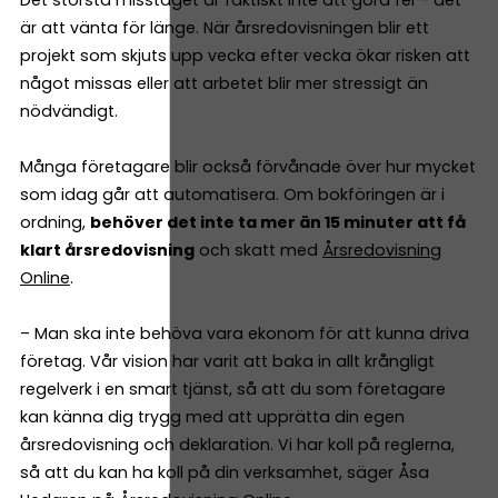
Det största misstaget är faktiskt inte att göra fel – det
är att vänta för länge. När årsredovisningen blir ett
projekt som skjuts upp vecka efter vecka ökar risken att
något missas eller att arbetet blir mer stressigt än
nödvändigt.
Många företagare blir också förvånade över hur mycket
som idag går att automatisera. Om bokföringen är i
ordning,
behöver det inte ta mer än 15 minuter att få
klart årsredovisning
och skatt med
Årsredovisning
Online
.
– Man ska inte behöva vara ekonom för att kunna driva
företag. Vår vision har varit att baka in allt krångligt
regelverk i en smart tjänst, så att du som företagare
kan känna dig trygg med att upprätta din egen
årsredovisning och deklaration. Vi har koll på reglerna,
så att du kan ha koll på din verksamhet, säger Åsa