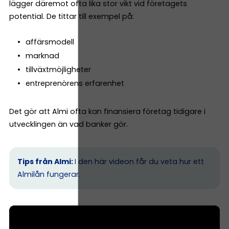
lägger däremot ofta lika stor vikt vid företagets
potential. De tittar till exempel på:
affärsmodell
marknad
tillväxtmöjligheter
entreprenörens erfarenhet
Det gör att Almi ofta kan finansiera företag tidigare i
utvecklingen än vad banker gör.
Tips från Almi:
I den här videon får du veta hur ett
Almilån fungerar.