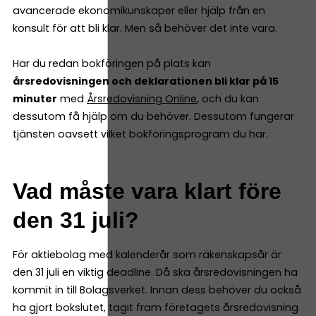
avancerade ekonomikunskaper eller hjälp från en
konsult för att bli klar. Men så behöver det inte vara.
Har du redan bokföringen på plats kan
årsredovisningen och deklarationen bli klar på 15
minuter
med
Årsredovisning Online
, och du kan
dessutom få hjälp om du behöver. Dessutom fungerar
tjänsten oavsett vilket bokföringsprogram du har.
Vad måste vara klart före
den 31 juli?
För aktiebolag med kalenderår som räkenskapsår är
den 31 juli en viktig deadline. Då ska årsredovisningen ha
kommit in till Bolagsverket. Innan dess behöver du också
ha gjort bokslutet, tagit fram företagets årsredovisning