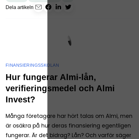
Dela artikeln
FINANSIERINGSSKOLAN
Hur fungerar Almi-lån,
verifieringsmedel och Almi
Invest?
Många företagare har hört talas om Almi, men
är osäkra på hur deras finansiering egentligen
fungerar. Är det bidrag? Lån? Och varför säger