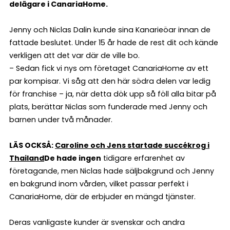
delägare i CanariaHome.
Jenny och Niclas Dalin kunde sina Kanarieöar innan de
fattade beslutet. Under 15 år hade de rest dit och kände
verkligen att det var där de ville bo.
– Sedan fick vi nys om företaget CanariaHome av ett
par kompisar. Vi såg att den här södra delen var ledig
för franchise – ja, när detta dök upp så föll alla bitar på
plats, berättar Niclas som funderade med Jenny och
barnen under två månader.
LÄS OCKSÅ:
Caroline och Jens startade succékrog i
Thailand
De hade ingen
tidigare erfarenhet av
företagande, men Niclas hade säljbakgrund och Jenny
en bakgrund inom vården, vilket passar perfekt i
CanariaHome, där de erbjuder en mängd tjänster.
Deras vanligaste kunder är svenskar och andra