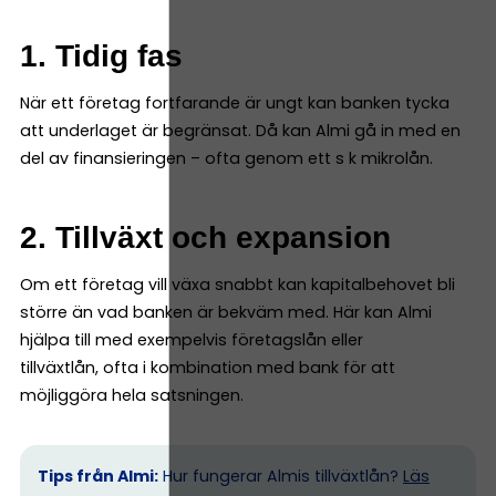
1. Tidig fas
När ett företag fortfarande är ungt kan banken tycka
att underlaget är begränsat. Då kan Almi gå in med en
del av finansieringen – ofta genom ett s k mikrolån.
2. Tillväxt och expansion
Om ett företag vill växa snabbt kan kapitalbehovet bli
större än vad banken är bekväm med. Här kan Almi
hjälpa till med exempelvis företagslån eller
tillväxtlån, ofta i kombination med bank för att
möjliggöra hela satsningen.
Tips från Almi:
Hur fungerar Almis tillväxtlån?
Läs