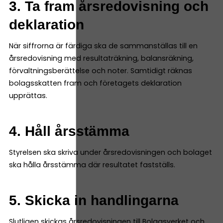
3. Ta fram årsredovisning och
deklaration
När siffrorna är färdiga ska de sammanställas till en
årsredovisning med resultaträkning, balansräkning,
förvaltningsberättelse och noter. Samtidigt räknas
bolagsskatten fram och företagets deklaration
upprättas.
4. Håll årsstämma
Styrelsen ska skriva under årsredovisningen och bolaget
ska hålla årsstämma där resultatet fastställs.
5. Skicka in handlingarna
Slutligen skickas årsredovisningen till Bolagsverket och