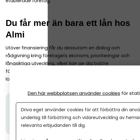
etablerade företag.
Du får mer än bara ett lån hos
Almi
Utöver finansiering får du dessutom en dialog och
rådgivning kring företagets ekonomi, prioriteringar och
långsiktiga utveckling, vilket kan ge dig bättre
förutsättningar att fatta beslut och utveckla ett mer
lönsamt och mer hållbart företag.
Den här webbplatsen använder cookies
för sta
Tips från Almi:
Vill du diskutera finansiering för ditt
Driva eget använder cookies för att förbättra din anvä
företag, men är osäker på vilket lån eller vilken
underlag till förbättring och vidareutveckling av hems
lösning som passar bäst?
Här kan du prata direkt
relevanta erbjudanden till dig.
med Almi.