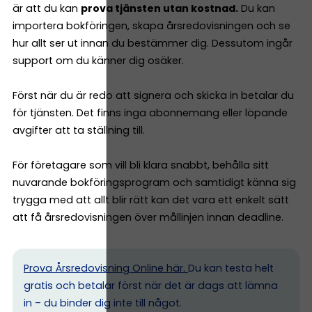
är att du kan
prova tjänsten utan kostnad.
Du kan
importera bokföringen, skapa årsredovisningen och se
hur allt ser ut innan du bestämmer dig. Dessutom ingår
support om du känner dig osäker.
Först när du är redo att signera och skicka in betalar du
för tjänsten. Det finns inga abonnemang eller löpande
avgifter att ta ställning till.
För företagare som vill bli klara snabbt, behålla sitt
nuvarande bokföringsprogram och samtidigt känna sig
trygga med att allt blir rätt kan det vara ett enkelt sätt
att få årsredovisningen över mållinjen innan deadline.
Prova Årsredovisning Online här.
Du kan testa helt
gratis och betalar först när det är dags att lämna
in – du binder dig inte till något.