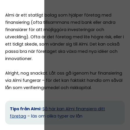
Almi är ett statligt bolag som hjälper företag med
finansiering (ofta tillsammans med bank eller andra
finansiärer för att möjliggöra investeringar och
utveckling). Ofta är det företag med lite högre risk, eller i
ett tidigt skede, som vänder sig till Almi. Det kan också
passa bra när företaget ska växa med nya idéer och
innovationer.
Alright, nog snackat. Låt oss gå igenom hur finansiering
via Almi fungerar – för det kan faktiskt handla om såväl
lån som verifieringsmedel och riskkapital.
Tips från Almi:
Så här kan Almi finansiera ditt
företag
– läs om olika typer av lån