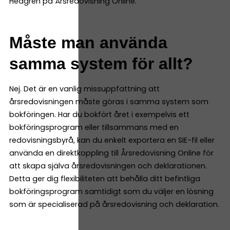
Hedgren på Årsredovisning Online.
Måste man använda
samma system för allt?
Nej. Det är en vanlig missuppfattning att
årsredovisningen måste göras i samma system som
bokföringen. Har du bokfört året i exempelvis ett
bokföringsprogram eller tillsammans med en
redovisningsbyrå, kan du enkelt exportera en SIE-fil eller
använda en direktkoppling till Årsredovisning Online för
att skapa själva årsredovisningen och deklarationen.
Detta ger dig flexibiliteten att behålla ditt befintliga
bokföringsprogram samtidigt som du väljer en lösning
som är specialiserad på årsredovisning och deklaration.