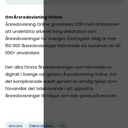
Om Årsredovisning Online
Årsredovisning Online grundades 2013 med ambitionen
att underlätta arbetet kring deklaration och
årsredovisningar för Sveriges företagare. Idag är över
150 000 årsredovisningar inlämnade via systemet av 40
000+ användare.
Den allra första årsredovisningen som lämnades in
digitalt i Sverige var genom Årsredovisning Online. Gör
det komplicerade enkelt genom en smidig tjänst som
förvandlar det tidskrävande i att upprätta
årsredovisningar till något som kan göras på en kvart.
+3
annons
Deklarationen