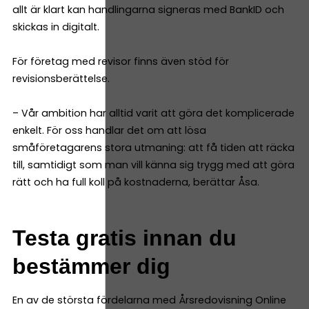
allt är klart kan handlingarna signeras med BankID och
skickas in digitalt.
För företag med revisor finns även stöd för
revisionsberättelse.
– Vår ambition har alltid varit att göra det komplicerade
enkelt. För oss handlar det om att lösa
småföretagarens stora utmaning: att få tiden att räcka
till, samtidigt som man vill känna sig trygg med att göra
rätt och ha full koll på kostnaderna, berättar Åsa.
Testa gratis innan du
bestämmer dig
En av de största fördelarna med Årsredovisning Online