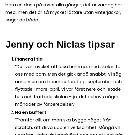
bara en dans på rosor alla gånger, det är vardag här
med, men det är så mycket lättare utan vinterjackor,
säger de båda.
Jenny och Niclas tipsar
Planera i tid
”Det var mycket att lösa hemma, med skolan för
oss med barn. Men det gick ändå snabbt. Vi såg
annonsen om franchiseföretag i september och
flyttade i mars-april. Vi var först nere och letade
hus och träffade skolan – ja, det behövs några
månader av förberedelser.”
Ha en buffert
”Framför allt om man ska bygga något från
scratch, att driva upp en verksamhet. Många vill
vara här under vinterhalvåret och tror att det går