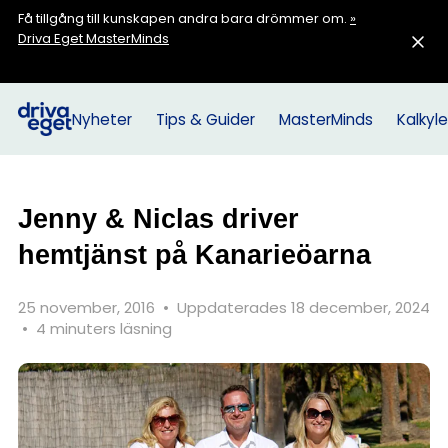
Få tillgång till kunskapen andra bara drömmer om.
»
Driva Eget MasterMinds
Nyheter
Tips & Guider
MasterMinds
Kalkyle
Jenny & Niclas driver
hemtjänst på Kanarieöarna
25 november, 2016
•
Uppdaterades 18 december, 2024
•
4 minuters läsning