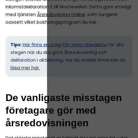
Inkomstdeklaration 2 till Skatteverket. Detta görs smidigt
med tjänsten
Årsredovisning Online
, som fungerar
oavsett vilket bokföringsprogram du har.
Tips:
Här finns en steg-för-steg-checklista
för alla
stegen när du ska göra årsredovisning och
deklaration i aktiebolag. Har du enskild firma kan du
l
äsa mer här.
De vanligaste misstagen
företagare gör med
årsredovisningen