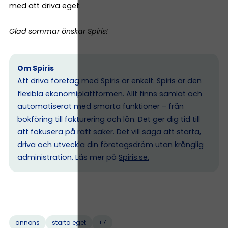
med att driva eget.
Glad sommar önskar Spiris!
Om Spiris
Att driva företag med Spiris är enkelt. Spiris är den
flexibla ekonomiplattformen. Allt finns samlat och
automatiserat med smarta funktioner – från
bokföring till fakturering och lön. Det ger dig tid till
att fokusera på rätt saker. Det vill säga att starta,
driva och utveckla din företagsdröm utan krånglig
administration. Läs mer på
Spiris.se
.
+7
annons
starta eget