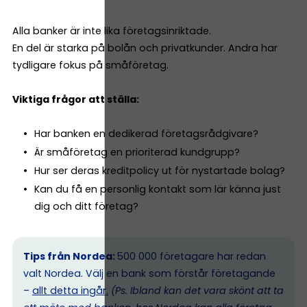
Alla banker är inte lika företagsinriktade.
En del är starka på bolån och privatkunder. Andra har
tydligare fokus på småföretag.
Viktiga frågor att ställa:
Har banken en dedikerad företagsrådgivare?
Är småföretag en prioriterad kundgrupp?
Hur ser deras kreditpolicy ut för nystartade bolag?
Kan du få en personlig kontakt som lär känna just
dig och ditt företag?
Tips från Nordea:
500 000 företagare har redan
valt Nordea. Välj en bank som förstår företagande
–
allt detta ingår.
(Ps. I
bland kan det vara skönt att ta