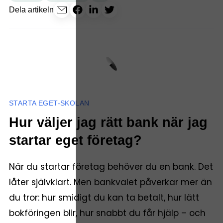
Dela artikeln
STARTA EGET-SKOLAN
Hur väljer jag rätt bank när jag
startar eget företag?
När du startar företag behöver du en bank. Det
låter självklart. Men bankvalet påverkar mer än
du tror: hur smidigt du kan ta betalt, hur lätt
bokföringen blir, hur snabbt du får hjälp – och