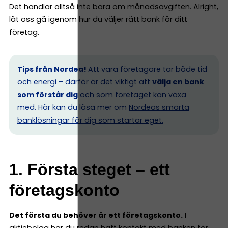
Det handlar alltså inte bara om månadsavgiften. Alright,
låt oss gå igenom hur du väljer rätt bank för ditt
företag.
Tips från Nordea!
Att vara företagare tar både tid
och energi – därför är det viktigt att
välja en bank
som förstår dig
och som företaget kan växa
med. Här kan du läsa mer om
Nordeas smarta
banklösningar för dig som startar eget.
1. Första steget – ett
företagskonto
Det första du behöver är ett företagskonto.
I
aktiebolag har du redan haft kontakt med banken för