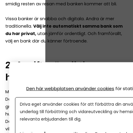
smidig resten av resan med banken kommer att bli.
Vissa banker är snabba och digitala. Andra är mer
traditionella.
Välj inte automatiskt samma bank som
du har privat,
utan jämför ordentligt. Och framförallt,
välj en bank där du känner förtroende.
2. Avgifter är viktiga – men
helheten är viktigare
Den här webbplatsen använder cookies
för sta
Många jämför bara månadsavgifter när de väljer bank.
Det blir lätt för snävt. Skillnaden mellan de
Driva eget använder cookies för att förbättra din anvä
grundläggande tjänsterna hos banker är ofta några
underlag till förbättring och vidareutveckling av hems
hundralappar i månaden.
relevanta erbjudanden till dig.
Det är inte det som avgör om ditt företag lyckas. Det
viktiga är hur tjänsterna fungerar i vardagen, och hur