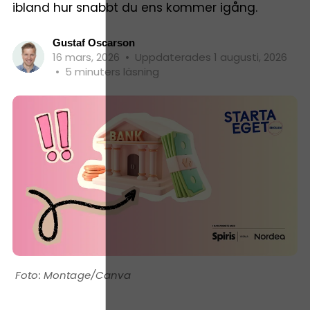
ibland hur snabbt du ens kommer igång.
Gustaf Oscarson
16 mars, 2026
•
Uppdaterades 1 augusti, 2026
•
5 minuters läsning
Montage/Canva