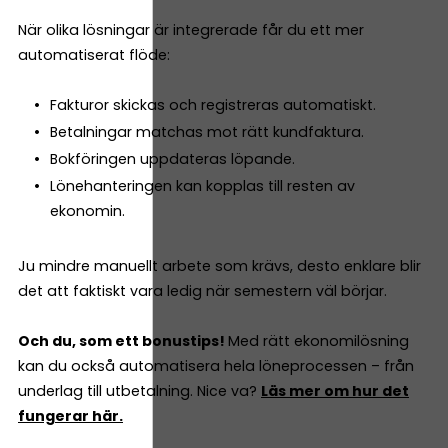
När olika lösningar är integrerade får du ett mer
automatiserat flöde:
Fakturor skickas och registreras automatiskt.
Betalningar matchas mot rätt kundfaktura.
Bokföringen uppdateras löpande.
Lönehanteringen kan kopplas till resten av
ekonomin.
Ju mindre manuellt arbete som krävs, desto enklare blir
det att faktiskt vara ledig när semestern väl börjar.
Och du, som ett bonustips!
Med rätt ekonomilösning
kan du också automatisera hela löneprocessen – från
underlag till utbetalning. Nice va?
Läs mer om hur det
fungerar här.