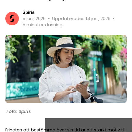
Spiris
5 juni, 2026
•
Uppdaterades 14 juni, 2026
•
5 minuters läsning
Spiris
Friheten att bestämma över sin tid är ett starkt motiv till