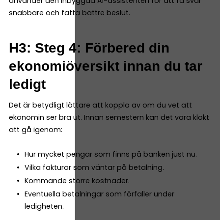
använder den inbyggda AI-assistenten för att få svar
snabbare och fatta bättre beslut.
H3: Steg 4: Förbered din
ekonomiöversikt innan du tar
ledigt
Det är betydligt lättare att koppla av om du vet att
ekonomin ser bra ut. Innan semestern kan det vara klokt
att gå igenom:
Hur mycket pengar som finns på banken just nu.
Vilka fakturor som väntar på betalning.
Kommande större kostnader.
Eventuella betalningar som förfaller under
ledigheten.