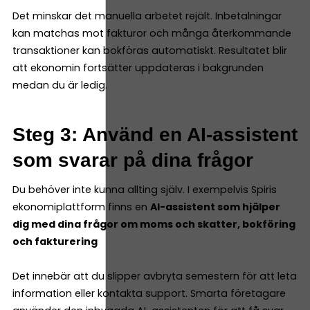
Det minskar det manuella arbetet rejält. Inbetalningar
kan matchas mot fakturor och många återkommande
transaktioner kan bokföras automatiskt. Resultatet blir
att ekonomin fortsätter uppdateras i bakgrunden
medan du är ledig.
Steg 3: Använd en AI-assistent
som svarar på dina frågor
Du behöver inte kunna allting själv. I exempelvis Spiris
ekonomiplattform finns en
AI-assistent som hjälper
dig med dina frågor om moms och skatter, bokföring
och fakturering
Det innebär att du slipper avbryta semestern för att leta
information eller kontakta support. Smarta företagare