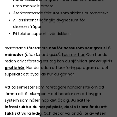
utan manuellt arbete
Återkommande fakturor som skickas automatiskt
AI-assistent tillgänglig dygnet runt för
ekonomifrågor
Fri telefonsupport i världsklass
Nystartade företagare
bokför dessutom helt gratis i 6
månader
(utan bindningstid)
.
Läs mer här.
Och har du
redan drivit företag ett tag kan du självklart
prova Spiris
gratis här
. Har du redan ett bokföringsprogram är det
superlätt att byta,
läs hur du gör här.
Att ta semester som företagare handlar inte om att
lämna allt åt slumpen – det handlar om att bygga
system som håller ihop det åt dig.
Ju bättre
infrastruktur du har på plats, desto friare är du att
faktiskt vara ledig.
Och det är väl ändå lite av vitsen