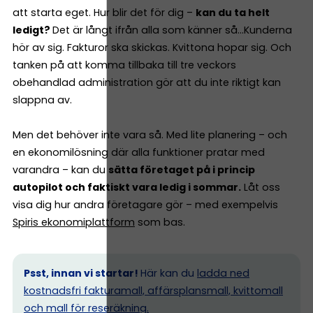
att starta eget. Hur blir det för dig –
kan du ta helt
ledigt?
Det är långt ifrån alla som känner så…Kunderna
hör av sig. Fakturor ska skickas. Kvittona hopar sig. Och
tanken på att komma tillbaka till tre veckors
obehandlad administration gör att du inte riktigt kan
slappna av.
Men det behöver inte vara så. Med lite planering – och
en ekonomilösning där alla funktioner pratar med
varandra – kan du
sätta företaget på i princip
autopilot och faktiskt vara ledig i sommar.
Låt oss
visa dig hur andra företagare gör – med exempelvis
Spiris ekonomiplattform
som bas.
Psst, innan vi startar!
Här kan du
ladda ned
kostnadsfri fakturamall, affärsplansmall, kvittomall
och mall för reseräkning.