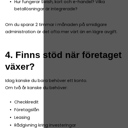
Hur fungerar Swish, kort och e-handel? Vilka
betallösningar är integrerade?
Om du sparar 2 timmar i månaden på smidigare
administration är det ofta mer värt än en lägre avgift.
4. Finns stöd när företaget
växer?
Idag kanske du bara behöver ett konto.
Om två år kanske du behöver:
Checkkredit
Företagslån
Leasing
Rådgivning kring investeringar