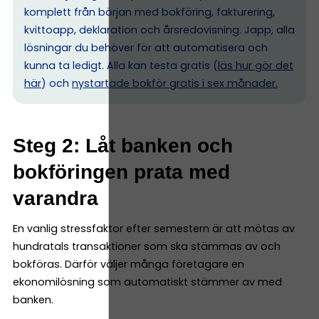
komplett från början med bokföring, fakturering,
kvittoapp, deklaration och årsredovisning. Japp, alla
lösningar du behöver för att automatisera och
kunna ta ledigt. Alla kan testa gratis (
läs hur gör det
här
) och
nystartade bokför gratis i sex månader.
Steg 2: Låt banken och
bokföringen prata med
varandra
En vanlig stressfaktor efter semestern är att mötas av
hundratals transaktioner som ska stämmas av och
bokföras. Därför väljer många företagare en
ekonomilösning som automatiskt stämmer av med
banken.