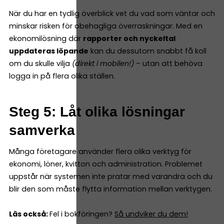
När du har en tydlig överblick vet du vad som väntar och
minskar risken för obehagliga överraskningar. Med en
ekonomilösning där
rapporter och nyckeltal
uppdateras löpande
kan du dessutom snabbt få koll
om du skulle vilja
(direkt i mobilen!)
– utan att behöva
logga in på flera olika ställen.
Steg 5: Låt olika lösningar
samverka
Många företagare använder flera olika verktyg för
ekonomi, löner, kvitton och administration. Problemet
uppstår när systemen inte pratar med varandra och du
blir den som måste flytta information mellan verktygen.
Läs också:
Fel i bokföringen?
Så undviker du dem!