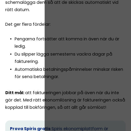
schemalägga dem så att de skickas automatiskt vid
rätt datum.
Det ger flera fördelar:
Pengarna fortsätter att komma in även när du är
ledig.
Du slipper lägga semesterns vackra dagar på
fakturering.
Automatiska betalningspåminnelser minskar risken
för sena betalningar.
Ditt mål:
att faktureringen jobbar på även när du inte
gör det. Med rätt ekonomilösning är faktureringen också
kopplad till bokföringen, så att allt går sömlöst!
Prova Spiris gratis
Spiris ekonomiplattform är