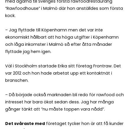
med ägarna till Sveriges första rawfoodrestaurang
”Rawfoodhouse” i Malmö där hon anställdes som första
kock.
– Jag flyttade till Köpenhamn men det var inte
ekonomiskt hållbart att ha höga utgifter i Köpenhamn
och låga inkomster i Malmö så efter åtta månader
flyttade jag hem igen.
Väl i Stockholm startade Erika sitt företag Frontraw. Det
var 2012 och hon hade arbetat upp ett kontaktnät i
branschen.
– Då började också marknaden bli redo för rawfood och
intresset har bara ökat sedan dess. Jag har många
gånger tänkt att ”nu måste toppen vara nådd”.
Det svåraste med
företaget tycker hon är att få kunder