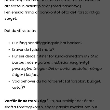
att sätta in aktiekapitalet (med bankintyg).
I en enskild firma är bankkontot ofta det första riktiga
steget.
Det du vill veta är:
Hur lång handläggningstid har banken?
Kräver de fysiskt möte?
Hur ser deras rutiner för kundkännedom ut?
(Alla
banker måste göra en riskbedömning enligt
penningtvättslagen. Det är därför de ställer många
frågor i början.)
Vad behöver du ha förberett (affärsplan, budget,
avtal)?
Varför är detta viktigt?
Jo, hur smidigt det är att
skaffa företagskonto, säger ganska mycket om hur