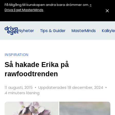
Få tillgång till kunskapen andra bara drömmer om.
»
Driva Eget MasterMinds
Nyheter
Tips & Guider
MasterMinds
Kalkyle
INSPIRATION
Så hakade Erika på
rawfoodtrenden
11 augusti, 2015
•
Uppdaterades 18 december, 2024
•
4 minuters läsning