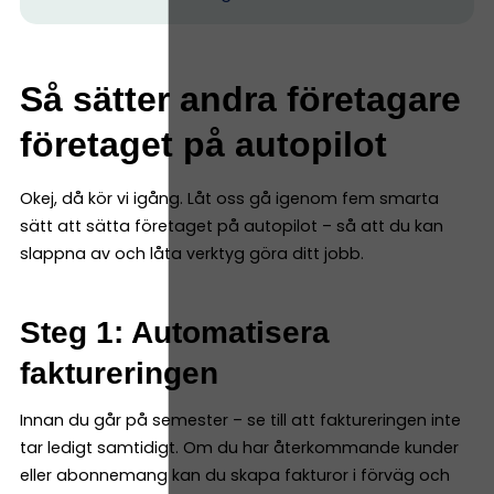
Så sätter andra företagare
företaget på autopilot
Okej, då kör vi igång. Låt oss gå igenom fem smarta
sätt att sätta företaget på autopilot – så att du kan
slappna av och låta verktyg göra ditt jobb.
Steg 1: Automatisera
faktureringen
Innan du går på semester – se till att faktureringen inte
tar ledigt samtidigt. Om du har återkommande kunder
eller abonnemang kan du skapa fakturor i förväg och