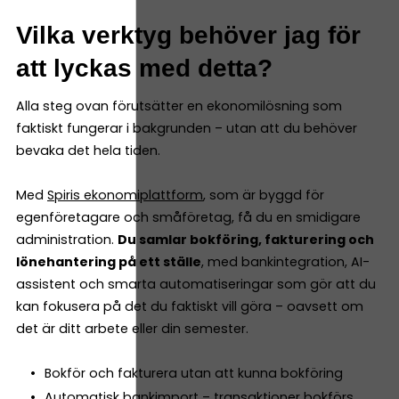
Vilka verktyg behöver jag för
att lyckas med detta?
Alla steg ovan förutsätter en ekonomilösning som
faktiskt fungerar i bakgrunden – utan att du behöver
bevaka det hela tiden.
Med
Spiris ekonomiplattform
, som är byggd för
egenföretagare och småföretag, få du en smidigare
administration.
Du samlar bokföring, fakturering och
lönehantering på ett ställe
, med bankintegration, AI-
assistent och smarta automatiseringar som gör att du
kan fokusera på det du faktiskt vill göra – oavsett om
det är ditt arbete eller din semester.
Bokför och fakturera utan att kunna bokföring
Automatisk bankimport – transaktioner bokförs