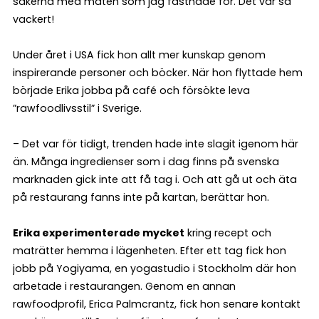
sakerna med maten som jag fastnade för. Det var så
vackert!
Under året i USA fick hon allt mer kunskap genom
inspirerande personer och böcker. När hon flyttade hem
började Erika jobba på café och försökte leva
”rawfoodlivsstil” i Sverige.
– Det var för tidigt, trenden hade inte slagit igenom här
än. Många ingredienser som i dag finns på svenska
marknaden gick inte att få tag i. Och att gå ut och äta
på restaurang fanns inte på kartan, berättar hon.
Erika experimenterade mycket
kring recept och
maträtter hemma i lägenheten. Efter ett tag fick hon
jobb på Yogiyama, en yogastudio i Stockholm där hon
arbetade i restaurangen. Genom en annan
rawfoodprofil, Erica Palmcrantz, fick hon senare kontakt