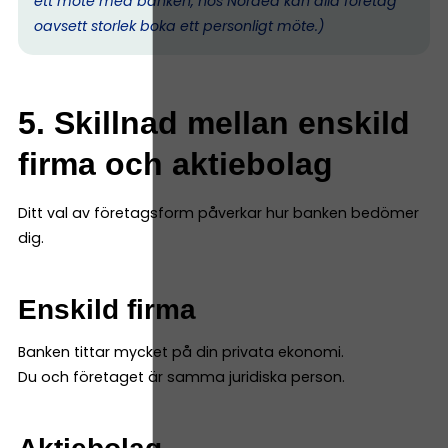
ett möte med banken, hos Nordea kan alla företag
oavsett storlek boka ett personligt möte.)
5. Skillnad mellan enskild
firma och aktiebolag
Ditt val av företagsform påverkar hur banken bedömer
dig.
Enskild firma
Banken tittar mycket på din privata ekonomi.
Du och företaget är samma juridiska person.