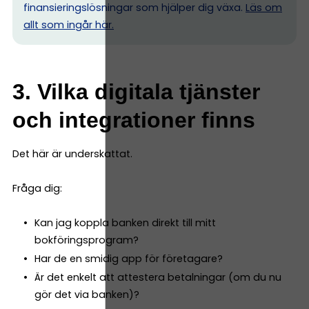
finansieringslösningar som hjälper dig växa.
Läs om
allt som ingår här.
3. Vilka digitala tjänster
och integrationer finns
Det här är underskattat.
Fråga dig:
Kan jag koppla banken direkt till mitt
bokföringsprogram?
Har de en smidig app för företagare?
Är det enkelt att attestera betalningar (om du nu
gör det via banken)?