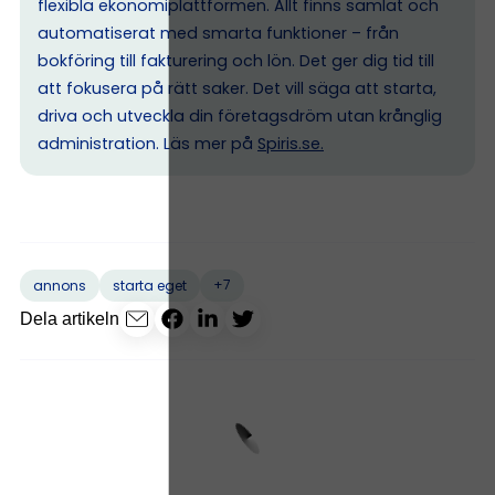
flexibla ekonomiplattformen. Allt finns samlat och
automatiserat med smarta funktioner – från
bokföring till fakturering och lön. Det ger dig tid till
att fokusera på rätt saker. Det vill säga att starta,
driva och utveckla din företagsdröm utan krånglig
administration. Läs mer på
Spiris.se
.
+7
annons
starta eget
Dela artikeln