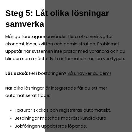
Steg 5: Låt olika lösningar
samverka
Många företagare använder flera olika verktyg för
ekonomi, löner, kvitton och administration. Problemet
uppstår när systemen inte pratar med varandra och du
blir den som måste flytta information mellan verktygen.
Läs också:
Fel i bokföringen?
Så undviker du dem!
När olika lösningar är integrerade får du ett mer
automatiserat flöde:
Fakturor skickas och registreras automatiskt.
Betalningar matchas mot rätt kundfaktura.
Bokföringen uppdateras löpande.