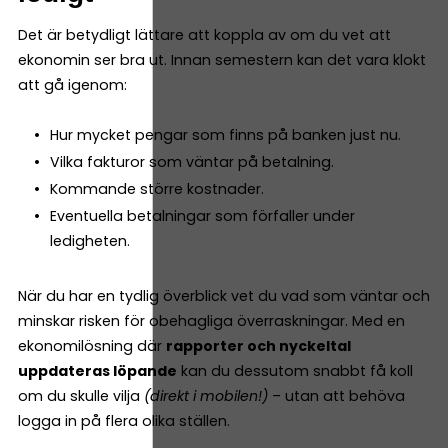
Det är betydligt lättare att koppla av om du vet att
ekonomin ser bra ut. Innan semestern kan det vara klokt
att gå igenom:
Hur mycket pengar som finns på banken just nu.
Vilka fakturor som väntar på betalning.
Kommande större kostnader.
Eventuella betalningar som förfaller under
ledigheten.
När du har en tydlig överblick vet du vad som väntar och
minskar risken för obehagliga överraskningar. Med en
ekonomilösning där
rapporter och nyckeltal
uppdateras löpande
kan du dessutom snabbt få koll
om du skulle vilja
(direkt i mobilen!)
– utan att behöva
logga in på flera olika ställen.