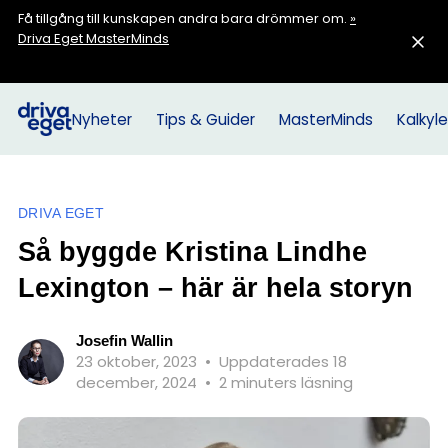
Få tillgång till kunskapen andra bara drömmer om.
»
Driva Eget MasterMinds
Nyheter
Tips & Guider
MasterMinds
Kalkyle
DRIVA EGET
Så byggde Kristina Lindhe
Lexington – här är hela storyn
Josefin Wallin
23 oktober, 2023
•
Uppdaterades 18
december, 2024
•
2 minuters läsning