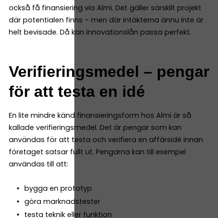
också få finansiering via Almi. Det gäller särskilt projekt
där potentialen finns – men där intäkterna ännu inte är
helt bevisade. Då kan innovationslån passa perfekt.
Verifieringsmedel – pengar
för att testa en idé
En lite mindre känd finansieringsform hos Almi är så
kallade verifieringsmedel. Det är pengar som kan
användas för att testa och verifiera en affärsidé innan
företaget satsar fullt ut. Pengarna kan till exempel
användas till att:
bygga en prototyp
göra marknadstester
testa teknik eller funktion