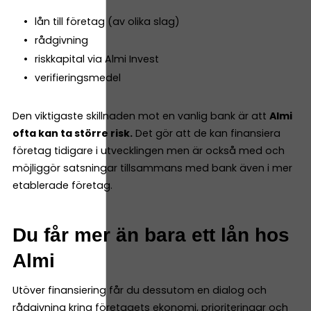
lån till företag (av olika slag)
rådgivning
riskkapital via Almi Invest
verifieringsmedel
Den viktigaste skillnaden mot en vanlig bank är att
Almi
ofta kan ta större risk.
Det gör att de kan finansiera
företag tidigare i utvecklingen men är också med och
möjliggör satsningar tillsammans med bank även i mer
etablerade företag.
Du får mer än bara ett lån hos
Almi
Utöver finansiering får du dessutom en dialog och
rådgivning kring företagets ekonomi, prioriteringar och