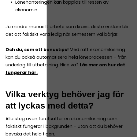
Lönehanteringen kan kopplas till resten av
ekonomin.
Ju mindre manuellt arbete som krävs, desto enklare blir
det att faktiskt vara ledig när semestern väl börjar.
Och du, som ett bonustips!
Med rätt ekonomilösning
kan du också automatisera hela löneprocessen – från
underlag till utbetalning. Nice va?
Läs mer om hur det
fungerar här.
Vilka verktyg behöver jag för
att lyckas med detta?
Alla steg ovan förutsätter en ekonomilösning som
faktiskt fungerar i bakgrunden – utan att du behöver
bevaka det hela tiden.