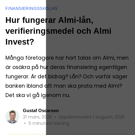
FINANSIERINGSSKOLAN
Hur fungerar Almi-lån,
verifieringsmedel och Almi
Invest?
Många företagare har hört talas om Almi, men
är osäkra på hur deras finansiering egentligen
fungerar. Är det bidrag? Lån? Och varför säger
banken ibland att man ska prata med Almi?
Det ska vi gå igenom nu.
Gustaf Oscarson
21 mars, 2026
•
Uppdaterades 1 augusti, 2026
•
5 minuters läsning