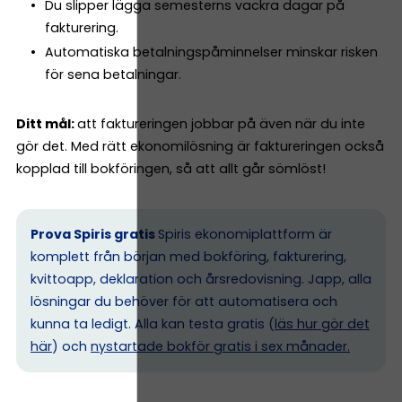
Du slipper lägga semesterns vackra dagar på
fakturering.
Automatiska betalningspåminnelser minskar risken
för sena betalningar.
Ditt mål:
att faktureringen jobbar på även när du inte
gör det. Med rätt ekonomilösning är faktureringen också
kopplad till bokföringen, så att allt går sömlöst!
Prova Spiris gratis
Spiris ekonomiplattform är
komplett från början med bokföring, fakturering,
kvittoapp, deklaration och årsredovisning. Japp, alla
lösningar du behöver för att automatisera och
kunna ta ledigt. Alla kan testa gratis (
läs hur gör det
här
) och
nystartade bokför gratis i sex månader.