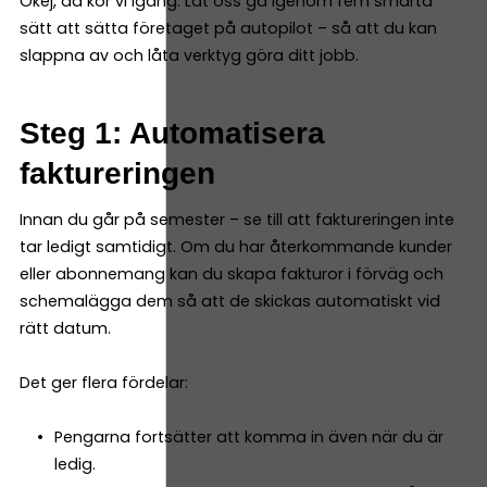
Okej, då kör vi igång. Låt oss gå igenom fem smarta
sätt att sätta företaget på autopilot – så att du kan
slappna av och låta verktyg göra ditt jobb.
Steg 1: Automatisera
faktureringen
Innan du går på semester – se till att faktureringen inte
tar ledigt samtidigt. Om du har återkommande kunder
eller abonnemang kan du skapa fakturor i förväg och
schemalägga dem så att de skickas automatiskt vid
rätt datum.
Det ger flera fördelar:
Pengarna fortsätter att komma in även när du är
ledig.