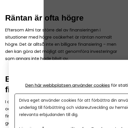
Räntan är ofta högre
Eftersom Almi tar större del av finansieringen i
situationer med högre osäkerhet är räntan normalt
högre. Det är alltså inte en billigare finansiering – men
den kan göra det möjligt att genomföra investeringar
som annars inte hade blivit av.
Banken är ofta med i
Den här webbplatsen använder cookies
för sta
finansieringen
Driva eget använder cookies för att förbättra din anvä
I de flesta fall delas finansieringen upp mellan banken
underlag till förbättring och vidareutveckling av hems
och Almi. Det gör att banken kan vara med och
relevanta erbjudanden till dig.
finansiera satsningar som annars kan vara svåra att
genomföra på egen hand. Ofta krävs det också att