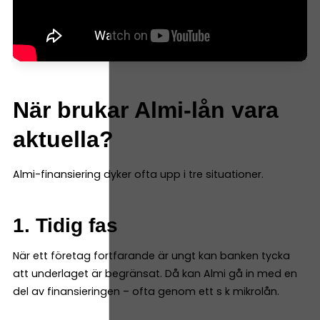
När brukar Almi-lån vara
aktuella?
Almi-finansiering dyker ofta upp i tre situationer.
1. Tidig fas
När ett företag fortfarande är ungt kan banken tycka
att underlaget är begränsat. Då kan Almi gå in med en
del av finansieringen – ofta genom ett s k mikrolån.