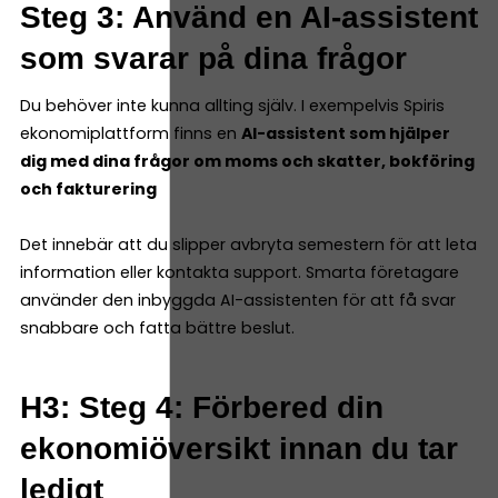
Steg 3: Använd en AI-assistent
som svarar på dina frågor
Du behöver inte kunna allting själv. I exempelvis Spiris
ekonomiplattform finns en
AI-assistent som hjälper
dig med dina frågor om moms och skatter, bokföring
och fakturering
Det innebär att du slipper avbryta semestern för att leta
information eller kontakta support. Smarta företagare
använder den inbyggda AI-assistenten för att få svar
snabbare och fatta bättre beslut.
H3: Steg 4: Förbered din
ekonomiöversikt innan du tar
ledigt