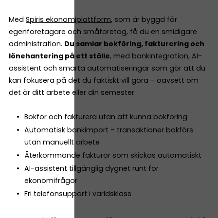
Med
Spiris ekonomiplattform
, som är byggd för
egenföretagare och småföretag, få du en smidigare
administration.
Du samlar bokföring, fakturering och
lönehantering på ett ställe
, med bankintegration, AI-
assistent och smarta automatiseringar som gör att du
kan fokusera på det du faktiskt vill göra – oavsett om
det är ditt arbete eller din semester.
Bokför och fakturera utan att kunna bokföring
Automatisk bankimport – transaktioner bokförs
utan manuellt arbete
Återkommande fakturor som skickas automatiskt
AI-assistent tillgänglig dygnet runt för
ekonomifrågor
Fri telefonsupport i världsklass