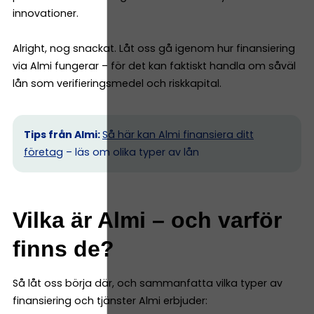
innovationer.
Alright, nog snackat. Låt oss gå igenom hur finansiering
via Almi fungerar – för det kan faktiskt handla om såväl
lån som verifieringsmedel och riskkapital.
Tips från Almi:
Så här kan Almi finansiera ditt
företag
– läs om olika typer av lån
Vilka är Almi – och varför
finns de?
Så låt oss börja där, och sammanfatta vilka typer av
finansiering och tjänster Almi erbjuder: