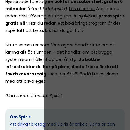
Nystartade företagare
bokför dessutom helt gratis i 6
månader
(utan bindningstid)
.
Läs mer här.
Och har du
redan drivit företag ett tag kan du självklart
prova Spiris
gratis här
. Har du redan ett bokföringsprogram är det
superlätt att byta,
läs hur du gör här.
Att ta semester som företagare handlar inte om att
lämna allt åt slumpen – det handlar om att bygga
system som håller ihop det åt dig.
Ju bättre
infrastruktur du har på plats, desto friare är du att
faktiskt vara ledig.
Och det är väl ändå lite av vitsen
med att driva eget.
Glad sommar önskar Spiris!
Om Spiris
Att driva företag med Spiris är enkelt. Spiris är den