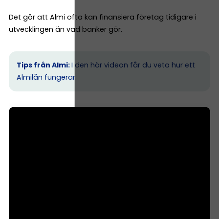
Det gör att Almi ofta kan finansiera företag tidigare i
utvecklingen än vad banker gör.
Tips från Almi:
I den här videon får du veta hur ett
Almilån fungerar.