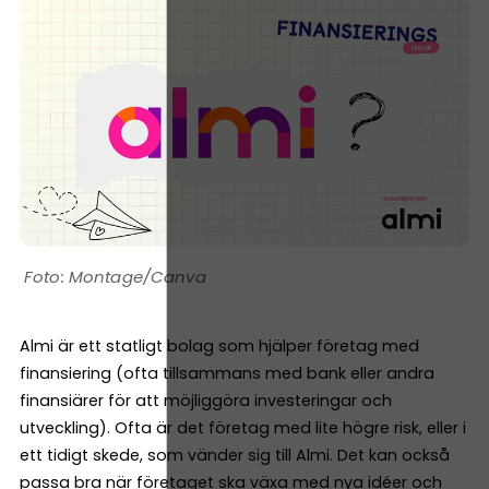
Montage/Canva
Almi är ett statligt bolag som hjälper företag med
finansiering (ofta tillsammans med bank eller andra
finansiärer för att möjliggöra investeringar och
utveckling). Ofta är det företag med lite högre risk, eller i
ett tidigt skede, som vänder sig till Almi. Det kan också
passa bra när företaget ska växa med nya idéer och