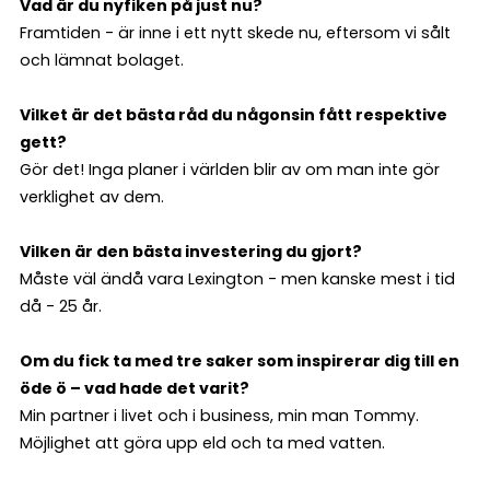
Vad är du nyfiken på just nu?
Framtiden - är inne i ett nytt skede nu, eftersom vi sålt
och lämnat bolaget.
Vilket är det bästa råd du någonsin fått respektive
gett?
Gör det! Inga planer i världen blir av om man inte gör
verklighet av dem.
Vilken är den bästa investering du gjort?
Måste väl ändå vara Lexington - men kanske mest i tid
då - 25 år.
Om du fick ta med tre saker som inspirerar dig till en
öde ö – vad hade det varit?
Min partner i livet och i business, min man Tommy.
Möjlighet att göra upp eld och ta med vatten.