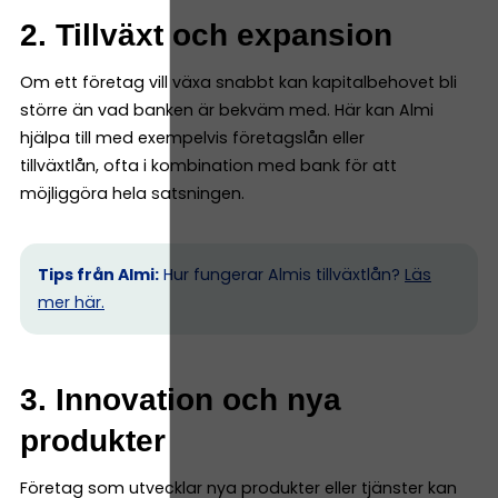
2. Tillväxt och expansion
Om ett företag vill växa snabbt kan kapitalbehovet bli
större än vad banken är bekväm med. Här kan Almi
hjälpa till med exempelvis företagslån eller
tillväxtlån, ofta i kombination med bank för att
möjliggöra hela satsningen.
Tips från Almi:
Hur fungerar Almis tillväxtlån?
Läs
mer här.
3. Innovation och nya
produkter
Företag som utvecklar nya produkter eller tjänster kan