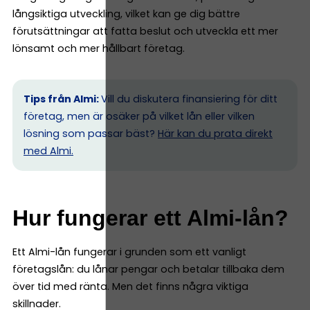
långsiktiga utveckling, vilket kan ge dig bättre
förutsättningar att fatta beslut och utveckla ett mer
lönsamt och mer hållbart företag.
Tips från Almi:
Vill du diskutera finansiering för ditt
företag, men är osäker på vilket lån eller vilken
lösning som passar bäst?
Här kan du prata direkt
med Almi.
Hur fungerar ett Almi-lån?
Ett Almi-lån fungerar i grunden som ett vanligt
företagslån: du lånar pengar och betalar tillbaka dem
över tid med ränta. Men det finns några viktiga
skillnader.