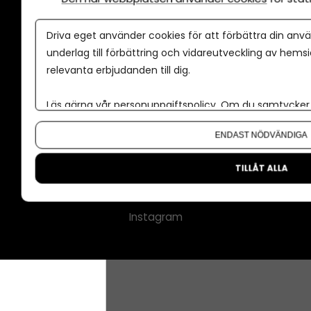
Annonspolicy
Driva eget använder cookies för att förbättra din anvä
Tillgänglighet
underlag till förbättring och vidareutveckling av hems
relevanta erbjudanden till dig.
Kontakt
Om oss
Läs gärna vår
personuppgiftspolicy
. Om du samtycker t
Nyhetsbrev
Om du vill ändra ditt val i efterhand hittar du den möjl
ENDAST NÖDVÄNDIGA
CMS för medier
Facebook
TILLÅT ALLA
LinkedIn
Instagram