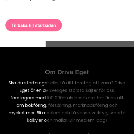
Tillbaka till startsidan
Om Driva Eget
Ska du starta eget eller få ditt företag att växa? Driva
Eget är en av Sveriges största sajter för oss
företagare med 100 000-tals besökare. Här finns allt
om bokföring, försäljning, marknadsföring och
mycket mer. Bli medlem och få vassa verktyg, smarta
kalkyler och mallar.
Blir medlem idag!