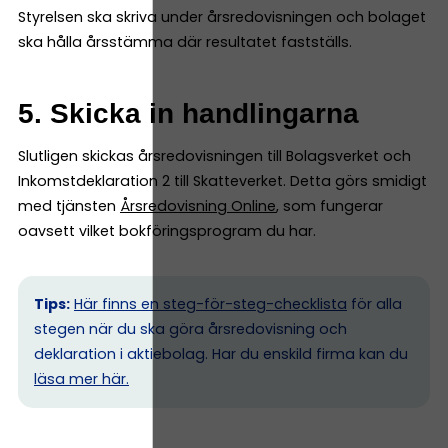
Styrelsen ska skriva under årsredovisningen och bolaget
ska hålla årsstämma där resultatet fastställs.
5. Skicka in handlingarna
Slutligen skickas årsredovisningen till Bolagsverket och
Inkomstdeklaration 2 till Skatteverket. Detta görs smidigt
med tjänsten
Årsredovisning Online
, som fungerar
oavsett vilket bokföringsprogram du har.
Tips:
Här finns en steg-för-steg-checklista
för alla
stegen när du ska göra årsredovisning och
deklaration i aktiebolag. Har du enskild firma kan du
l
äsa mer här.