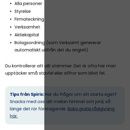
Alla personer
Styrelse
Firmateckning
Verksamhet
Aktiekapital
Bolagsordning (som Verksamt genererar
automatiskt utifrån det du angivit)
Du kontrollerar att allt stämmer. Det är ofta här man
upptäcker små stavfel eller siffror som blivit fel.
Tips från Spiris:
Har du frågor om att starta eget?
Snacka med oss allt mellan himmel och jord, så
länge det rör företagande.
Boka gratis rådgivning
här.