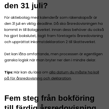
den 31 juli?
För aktiebolag med kalenderår som räkenskapsår är
den 31 juli en viktig deadline. Då ska årsredovisningen ha
kommit in till Bolagsverket. Innan dess behöver du också
ha gjort bokslutet, tagit fram företagets årsredovisning
och upprättat Inkomstdeklaration 2 till Skatteverket.
Det kan låta omfattande, men processen är egentligen
ganska logisk när man bryter ner den i mindre delar.
Tips:
Här kan du läsa om
alla datum du måste ha koll
på för årsredovisning och deklaration
.
Fem steg från bokföring
till färdig årsredovisning