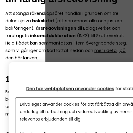
Att stänga räkenskapsåret handlar i grunden om tre
delar: själva
bokslutet
(att sammanställa och justera
bokföringen),
årsredovisningen
till Bolagsverket och
företagets
inkomstdeklaration
(INK2) till Skatteverket.
Hela flödet kan sammanfattas i fem övergripande steg,
som vi går igenom kortfattat nedan och
mer i detalj på
den här länken
.
1. Stäm av bokföringen
Den här webbplatsen använder cookies
för sta
Börja med att säkerställa att alla affärshändelser är
bokförda och att eventuella periodiseringar, lager och
Driva eget använder cookies för att förbättra din anvä
andra justeringar är gjorda. Nu gör du även din
underlag till förbättring och vidareutveckling av hems
momsrapport för bokslutsperioden.
relevanta erbjudanden till dig.