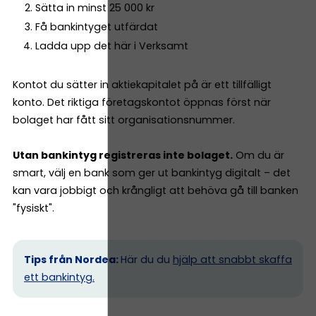
Sätta in minst 25 000 kr
Få bankintyget utfärdat
Ladda upp det här i Verksamt
Kontot du sätter in aktiekapitalet på är ett tillfälligt
konto. Det riktiga företagskontot öppnas först när
bolaget har fått sitt organisationsnummer.
Utan bankintyg registreras inte bolaget.
Om du är
smart, välj en bank som ger ut bankintyg digitalt – det
kan vara jobbigt och krångligt att behöva gå till banken
"fysiskt".
Tips från Nordea:
Här du du
hjälp att snabbt skaffa
ett bankintyg.