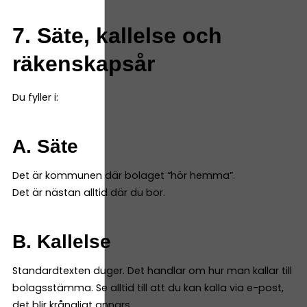
7. Säte, kallelse och
räkenskapsår
Du fyller i:
A. Säte
Det är kommunen där bolaget “hör hemma”.
Det är nästan alltid där du bor.
B. Kallelse
Standardtexten duger. Det handlar om hur man kallar till
bolagsstämma. Se alltid till att du kan kalla via e-post,
det blir krångligt annars.