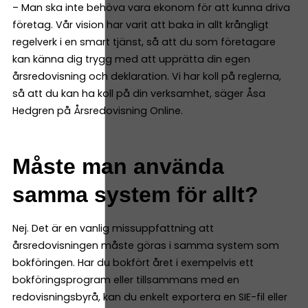
– Man ska inte behöva vara ekonom för att kunna driva
företag. Vår vision har varit att baka in allt krångligt
regelverk i en smart tjänst, så att du som företagare
kan känna dig trygg med att upprätta din egen
årsredovisning och deklaration. Vi har koll på reglerna,
så att du kan ha koll på din verksamhet, säger Åsa
Hedgren på Årsredovisning Online.
Måste man använda
samma system för allt?
Nej. Det är en vanlig missuppfattning att
årsredovisningen måste göras i samma system som
bokföringen. Har du bokfört året i exempelvis ett
bokföringsprogram eller tillsammans med en
redovisningsbyrå, kan du enkelt exportera en SIE-fil eller