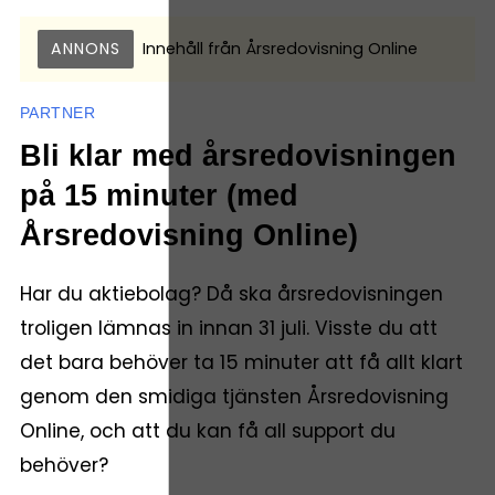
ANNONS
Innehåll från
Årsredovisning Online
PARTNER
Bli klar med årsredovisningen
på 15 minuter (med
Årsredovisning Online)
Har du aktiebolag? Då ska årsredovisningen
troligen lämnas in innan 31 juli. Visste du att
det bara behöver ta 15 minuter att få allt klart
genom den smidiga tjänsten Årsredovisning
Online, och att du kan få all support du
behöver?