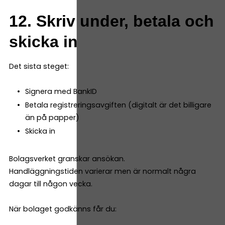
12. Skriv under, betala och
skicka in
Det sista steget:
Signera med BankID
Betala registreringsavgiften (digitalt är det billigare
än på papper)
Skicka in
Bolagsverket granskar ansökan.
Handläggningstiden varierar men är normalt några
dagar till någon vecka.
När bolaget godkänns får du: