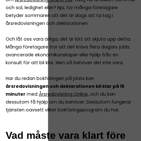
och sol, ledighet eller? Nja, för många företagare
betyder sommaren att det är dags att ta tag i
årsredovisningen och deklarationen.
Och låt oss vara ärliga, det är lätt att skjuta upp detta.
Många företagare tror att det krävs flera dagars jobb,
avancerade ekonomikunskaper eller hjälp från en
konsult för att bli klar. Men så behöver det inte vara.
Har du redan bokföringen på plats kan
årsredovisningen och deklarationen bli klar på 15
minuter
med
Årsredovisning Online
, och du kan
dessutom få hjälp om du behöver. Dessutom fungerar
tjänsten oavsett vilket bokföringsprogram du har.
Vad måste vara klart före