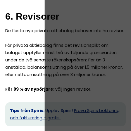
6. Revisorer
De flesta nya privata aktiebolag behöver inte ha revisor.
För privata aktiebolag finns det revisionsplikt om
bolaget uppfyller minst två av följande gränsvärden
under de två senaste räkenskapsåren: fler än 3
anställda, balansomslutning på över 1,5 miljoner kronor,
eller nettoomsättning på över 3 miljoner kronor.
För 99 % av nybörjare:
välj ingen revisor.
Tips från Spiris:
Upplev Spiris!
Prova Spiris bokföring
och fakturering – gratis.