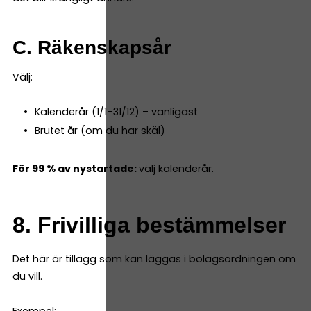
C. Räkenskapsår
Välj:
Kalenderår (1/1–31/12) – vanligast
Brutet år (om du har skäl)
För 99 % av nystartade:
välj kalenderår.
8. Frivilliga bestämmelser
Det här är tillägg som kan läggas i bolagsordningen om
du vill.
Exempel: