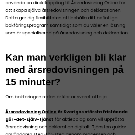
använda en direktkoppling till Årsredovisning Online för
att skapa själva årsredovisningen och deklarationen.
Detta ger dig flexibiliteten att behålla ditt befintliga
bokföringsprogram samtidigt som du väljer en lösning
som är specialiserad på årsredovisning och deklaration.
Kan man verkligen bli klar
med årsredovisningen på
15 minuter?
Om bokföringen redan är klar är svaret ofta ja.
Årsredovisning Online
är Sveriges största fristående
gör-det-själv-tjänst
för aktiebolag som vill upprätta
årsredovisning och deklaration digitalt. Tjänsten guidar
användaren steg-för-steg genom processen och