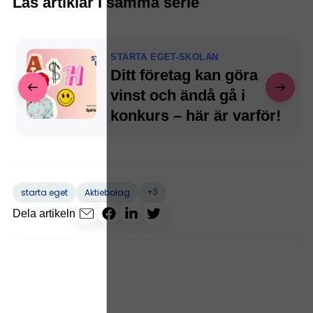
Läs artiklar i samma serie
STARTA EGET-SKOLAN
Ditt företag kan göra
vinst och ändå gå i
konkurs – här är varför!
+3
starta eget
Aktiebolag
Dela artikeln