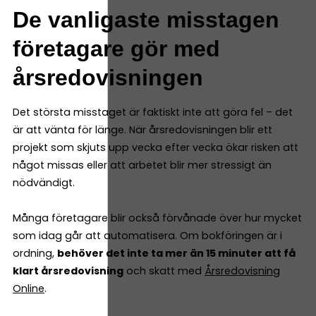
De vanligaste misstagen
företagare gör med
årsredovisningen
Det största misstaget är faktiskt inte att göra fel – det
är att vänta för länge. När årsredovisningen blir ett
projekt som skjuts upp vecka efter vecka ökar risken att
något missas eller att arbetet blir mer stressigt än
nödvändigt.
Många företagare blir också förvånade över hur mycket
som idag går att automatisera. Om bokföringen är i
ordning,
behöver det inte ta mer än 15 minuter att få
klart årsredovisning
och skatt med
Årsredovisning
Online
.