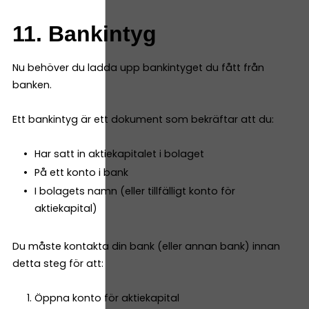
11. Bankintyg
Nu behöver du ladda upp bankintyget du fått från
banken.
Ett bankintyg är ett dokument som bekräftar att du:
Har satt in aktiekapitalet i bolaget
På ett konto i bank
I bolagets namn (eller tillfälligt konto för
aktiekapital)
Du måste kontakta din bank (eller annan bank) innan
detta steg för att:
Öppna konto för aktiekapital