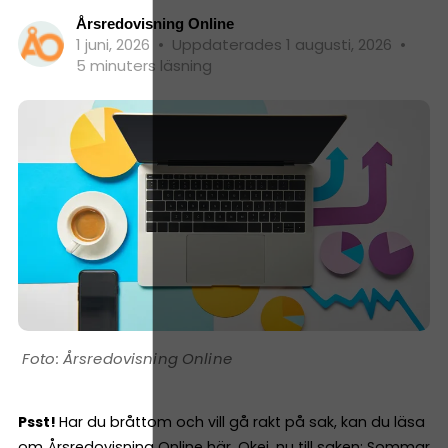
Årsredovisning Online
1 juni, 2026
•
Uppdaterades 1 augusti, 2026
•
5 minuters läsning
Årsredovisning Online
Psst!
Har du bråttom och vill gå rakt på sak, kan du läsa
om
Årsredovisning Online här
. Okej, nu till saken: Sommar