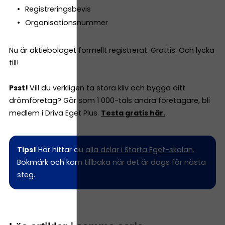
Registreringsbevis
Organisationsnummer
Nu är aktiebolaget formellt registrerat. Grattis. Och lycka
till!
Psst!
Vill du verkligen ta stora kliv och bygga ditt
drömföretag? Gör som 1 000-tals andra företagare, bli
medlem i Driva Eget Plus.
Testa gratis här.
Tips!
Här hittar du
alla delar i Starta Eget-skolan
.
Bokmärk och kom tillbaka när det är dags för nästa
steg.