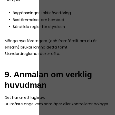
Begränsningar i aktieöverföring
Bestämmelser om hembud
Särskilda regler för styrelsen
Många nya företagare (och framförallt om du är
ensam) brukar lämna detta tomt.
Standardreglerna räcker ofta.
9. Anmälan om verklig
huvudman
Det här är ett lagkrav.
Du måste ange vem som äger eller kontrollerar bolaget.