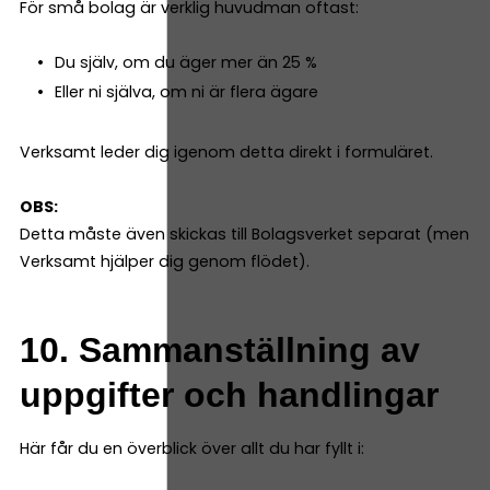
För små bolag är verklig huvudman oftast:
Du själv, om du äger mer än 25 %
Eller ni själva, om ni är flera ägare
Verksamt leder dig igenom detta direkt i formuläret.
OBS:
Detta måste även skickas till Bolagsverket separat (men
Verksamt hjälper dig genom flödet).
10. Sammanställning av
uppgifter och handlingar
Här får du en överblick över allt du har fyllt i: