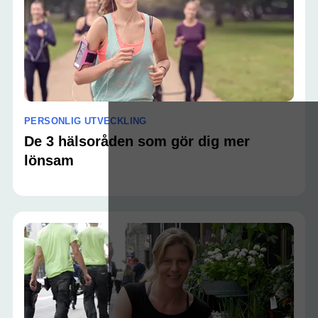
PERSONLIG UTVECKLING
De 3 hälsoråden som gör dig mer
lönsam