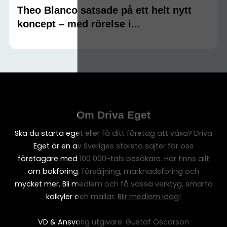
Theo Blanco satsade på ett helt nytt
koncept – med rörelse i...
Om Driva Eget
Ska du starta eget eller få ditt företag att växa? Driva
Eget är en av Sveriges största sajter för oss
företagare med 100 000-tals besökare. Här finns allt
om bokföring, försäljning, marknadsföring och
mycket mer. Bli medlem och få vassa verktyg, smarta
kalkyler och mallar.
Blir medlem idag!
VD & Ansvarig utgivare: Gustaf Oscarson