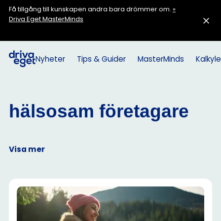
Få tillgång till kunskapen andra bara drömmer om.
»
Driva Eget MasterMinds
Nyheter
Tips & Guider
MasterMinds
Kalkyle
hälsosam företagare
Visa mer