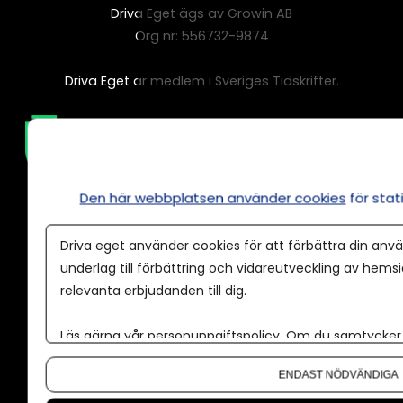
Driva Eget ägs av Growin AB
Org nr: 556732-9874
Driva Eget är medlem i Sveriges Tidskrifter.
Den här webbplatsen använder cookies
för sta
Driva eget använder cookies för att förbättra din anvä
underlag till förbättring och vidareutveckling av hems
relevanta erbjudanden till dig.
Annonsera
Om cookies
Läs gärna vår
personuppgiftspolicy
. Om du samtycker t
Våra användarvillkor
Om du vill ändra ditt val i efterhand hittar du den möjl
ENDAST NÖDVÄNDIGA
Policy för AI