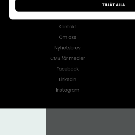
TILLÅT ALLA
Annonspolicy
Tillgänglighet
Kontakt
Om oss
Nyhetsbrev
CMS för medier
Facebook
LinkedIn
Instagram