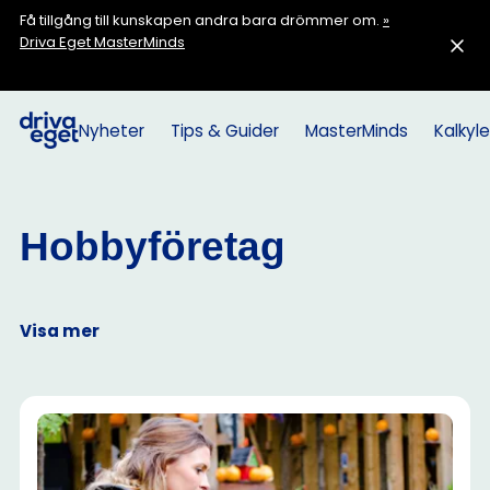
Få tillgång till kunskapen andra bara drömmer om.
»
Driva Eget MasterMinds
Nyheter
Tips & Guider
MasterMinds
Kalkyle
Hobbyföretag
Visa mer