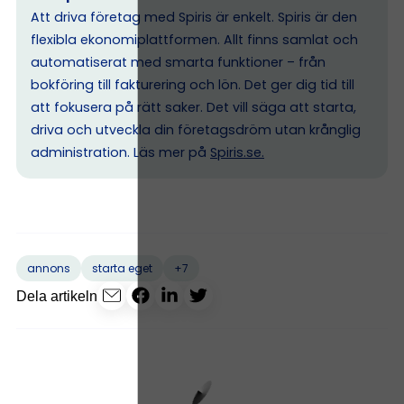
Att driva företag med Spiris är enkelt. Spiris är den
flexibla ekonomiplattformen. Allt finns samlat och
automatiserat med smarta funktioner – från
bokföring till fakturering och lön. Det ger dig tid till
att fokusera på rätt saker. Det vill säga att starta,
driva och utveckla din företagsdröm utan krånglig
administration. Läs mer på
Spiris.se
.
+7
annons
starta eget
Dela artikeln