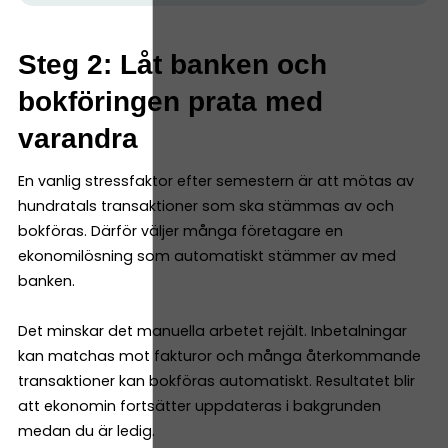
Steg 2: Låt banken och
bokföringen prata med
varandra
En vanlig stressfaktor efter semestern är att mötas av
hundratals transaktioner som ska stämmas av och
bokföras. Därför väljer många företagare en
ekonomilösning som automatiskt stämmer av med
banken.
Det minskar det manuella arbetet rejält. Inbetalningar
kan matchas mot fakturor och många återkommande
transaktioner kan bokföras automatiskt. Resultatet blir
att ekonomin fortsätter uppdateras i bakgrunden
medan du är ledig.