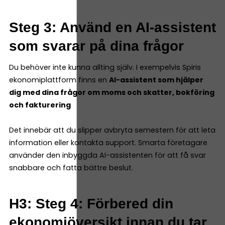
Steg 3: Använd en AI-assistent
som svarar på dina frågor
Du behöver inte kunna allting själv. I exempelvis Spiris
ekonomiplattform finns en
AI-assistent som hjälper
dig med dina frågor om moms och skatter, bokföring
och fakturering
Det innebär att du slipper avbryta semestern för att leta
information eller kontakta support. Smarta företagare
använder den inbyggda AI-assistenten för att få svar
snabbare och fatta bättre beslut.
H3: Steg 4: Förbered din
ekonomiöversikt innan du tar