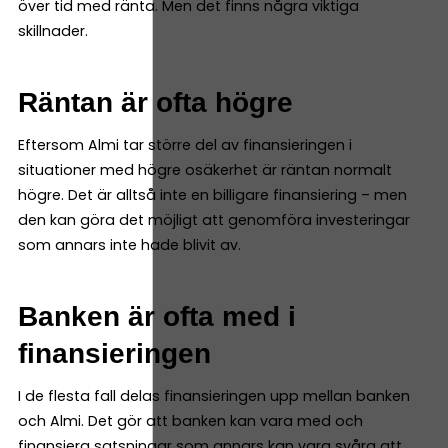
över tid med ränta. Men det finns några viktiga
skillnader.
Räntan är ofta högre
Eftersom Almi tar större del av finansieringen i
situationer med högre osäkerhet är räntan normalt
högre. Det är alltså inte en billigare finansiering – men
den kan göra det möjligt att genomföra investeringar
som annars inte hade blivit av.
Banken är ofta med i
finansieringen
I de flesta fall delas finansieringen upp mellan banken
och Almi. Det gör att banken kan vara med och
finansiera satsningar som annars kan vara svåra att