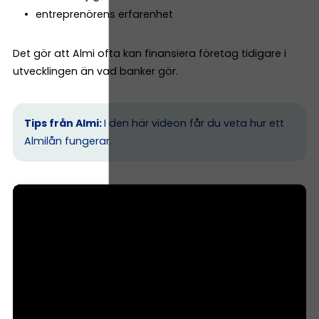
entreprenörens erfarenhet
Det gör att Almi ofta kan finansiera företag tidigare i
utvecklingen än vad banker gör.
Tips från Almi:
I den här videon får du veta hur ett
Almilån fungerar.