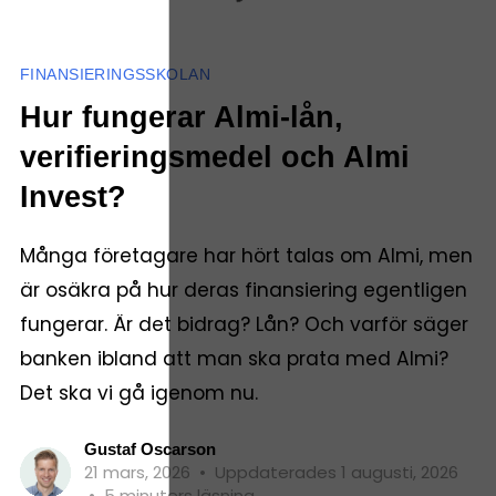
FINANSIERINGSSKOLAN
Hur fungerar Almi-lån,
verifieringsmedel och Almi
Invest?
Många företagare har hört talas om Almi, men
är osäkra på hur deras finansiering egentligen
fungerar. Är det bidrag? Lån? Och varför säger
banken ibland att man ska prata med Almi?
Det ska vi gå igenom nu.
Gustaf Oscarson
21 mars, 2026
•
Uppdaterades 1 augusti, 2026
•
5 minuters läsning