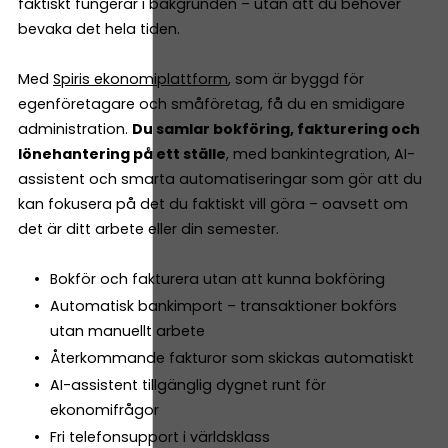
faktiskt fungerar i bakgrunden – utan att du behöver
bevaka det hela tiden.
Med
Spiris ekonomiplattform
, som är byggd för
egenföretagare och småföretag, få du en smidigare
administration.
Du samlar bokföring, fakturering och
lönehantering på ett ställe
, med bankintegration, AI-
assistent och smarta automatiseringar som gör att du
kan fokusera på det du faktiskt vill göra – oavsett om
det är ditt arbete eller din semester.
Bokför och fakturera utan att kunna bokföring
Automatisk bankimport – transaktioner bokförs
utan manuellt arbete
Återkommande fakturor som skickas automatiskt
AI-assistent tillgänglig dygnet runt för
ekonomifrågor
Fri telefonsupport i världsklass