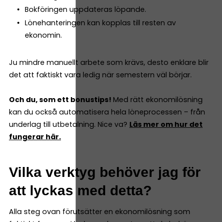
Bokföringen uppdateras löpande.
Lönehanteringen kan kopplas till resten av
ekonomin.
Ju mindre manuellt arbete som krävs, desto enklare blir
det att faktiskt vara ledig när semestern väl börjar.
Och du, som ett bonustips!
Med rätt ekonomilösning
kan du också automatisera hela löneprocessen – från
underlag till utbetalning. Nice va?
Läs mer om hur det
fungerar här.
Vilka verktyg behöver jag för
att lyckas med detta?
Alla steg ovan förutsätter en ekonomilösning som