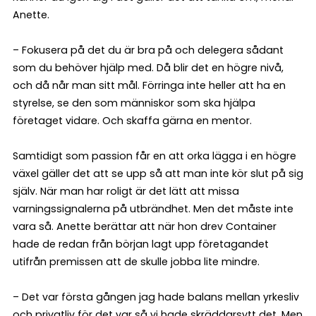
Anette.
– Fokusera på det du är bra på och delegera sådant
som du behöver hjälp med. Då blir det en högre nivå,
och då når man sitt mål. Förringa inte heller att ha en
styrelse, se den som människor som ska hjälpa
företaget vidare. Och skaffa gärna en mentor.
Samtidigt som passion får en att orka lägga i en högre
växel gäller det att se upp så att man inte kör slut på sig
själv. När man har roligt är det lätt att missa
varningssignalerna på utbrändhet. Men det måste inte
vara så. Anette berättar att när hon drev Container
hade de redan från början lagt upp företagandet
utifrån premissen att de skulle jobba lite mindre.
– Det var första gången jag hade balans mellan yrkesliv
och privatliv för det var så vi hade skräddarsytt det. Men