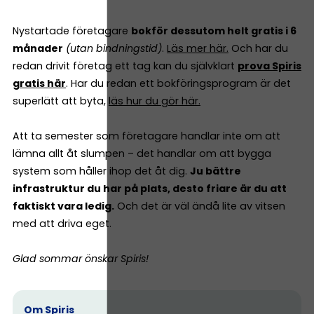
Nystartade företagare
bokför dessutom helt gratis i 6
månader
(utan bindningstid)
.
Läs mer här.
Och har du
redan drivit företag ett tag kan du självklart
prova Spiris
gratis här
. Har du redan ett bokföringsprogram är det
superlätt att byta,
läs hur du gör här.
Att ta semester som företagare handlar inte om att
lämna allt åt slumpen – det handlar om att bygga
system som håller ihop det åt dig.
Ju bättre
infrastruktur du har på plats, desto friare är du att
faktiskt vara ledig.
Och det är väl ändå lite av vitsen
med att driva eget.
Glad sommar önskar Spiris!
Om Spiris