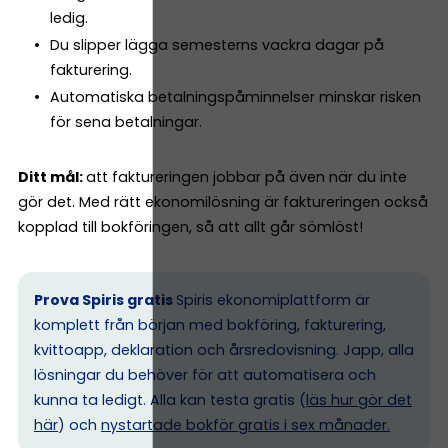
ledig.
Du slipper lägga semesterns vackra dagar på
fakturering.
Automatiska betalningspåminnelser minskar risken
för sena betalningar.
Ditt mål:
att faktureringen jobbar på även när du inte
gör det. Med rätt ekonomilösning är faktureringen också
kopplad till bokföringen, så att allt går sömlöst!
Prova Spiris gratis
Spiris ekonomiplattform är
komplett från början med bokföring, fakturering,
kvittoapp, deklaration och årsredovisning. Japp, alla
lösningar du behöver för att automatisera och
kunna ta ledigt. Alla kan testa gratis (
läs hur gör det
här
) och
nystartade bokför gratis i sex månader.