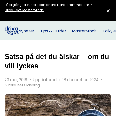
Få tillgång till kunskapen andra bara drömmer om.
»
Driva Eget MasterMinds
Nyheter
Tips & Guider
MasterMinds
Kalkyle
Satsa på det du älskar – om du
vill lyckas
23 maj, 2018
•
Uppdaterades 18 december, 2024
•
5 minuters läsning