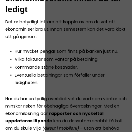
ledigt
Det är betydligt lättare att koppla av om du vet att
ekonomin ser bra ut. Innan semestern kan det vara klokt
att gå igenom:
Hur mycket pengar som finns på banken just nu.
Vilka fakturor som väntar på betalning.
Kommande större kostnader.
Eventuella betalningar som förfaller under
ledigheten.
När du har en tydlig överblick vet du vad som väntar och
minskar risken för obehagliga överraskningar. Med en
ekonomilösning där
rapporter och nyckeltal
uppdateras löpande
kan du dessutom snabbt få koll
om du skulle vilja
(direkt i mobilen!)
– utan att behöva