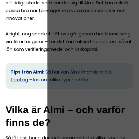
ett tidigt skede, som vänder sig till Almi. Det kan också
passa bra när företaget ska växa med nya idéer och
innovationer.
Alright, nog snackat. Låt oss gå igenom hur finansiering
via Almi fungerar – för det kan faktiskt handla om såväl
lån som verifieringsmedel och riskkapital.
Tips från Almi:
Så här kan Almi finansiera ditt
företag
– läs om olika typer av lån
Vilka är Almi – och varför
finns de?
Så låt oss börja där, och sammanfatta vilka typer av