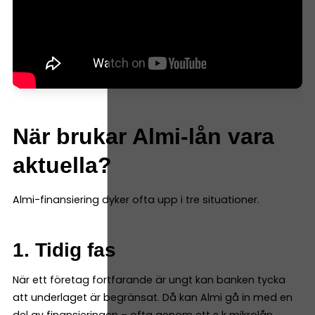
När brukar Almi-lån vara
aktuella?
Almi-finansiering dyker ofta upp i tre situationer.
1. Tidig fas
När ett företag fortfarande är ungt kan banken tycka
att underlaget är begränsat. Då kan Almi gå in med en
del av finansieringen – ofta genom ett s k mikrolån.