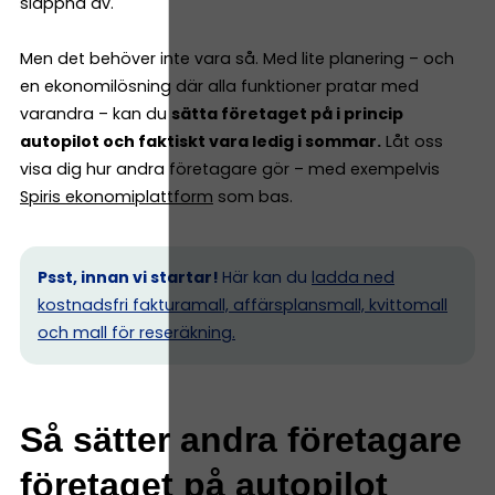
slappna av.
Men det behöver inte vara så. Med lite planering – och
en ekonomilösning där alla funktioner pratar med
varandra – kan du
sätta företaget på i princip
autopilot och faktiskt vara ledig i sommar.
Låt oss
visa dig hur andra företagare gör – med exempelvis
Spiris ekonomiplattform
som bas.
Psst, innan vi startar!
Här kan du
ladda ned
kostnadsfri fakturamall, affärsplansmall, kvittomall
och mall för reseräkning.
Så sätter andra företagare
företaget på autopilot