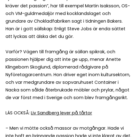
kräver det passion”, har till exempel Martin Isaksson, OS-
och VM-guldmedaljör med kocklandslaget och
grundare av Chokladfabriken sagt i tidningen Bakers.
Han är i gott sällskap: Enligt Steve Jobs är enda sättet
att lyckas att älska det du gör.
Varför? Vägen till framgång är sällan spikrak, och
passionen hjälper dig att inte ge upp, menar Anette
Klingeborn Skoglund, diplomerad rådgivare på
Nyföretagarcentrum. Hon driver eget inom kultursektorn,
och var medgrundare av sopvaruhuset Container i
Nacka som sålde återbrukade möbler och prylar, något
de var först med i Sverige och som blev framgångsrikt.
LÄS OCKSÅ:
Liv Sandberg lever på tårtor
– Men vi mötte också massor av motgångar. Hade vi
inte haft en brinnande passion hade vi inte klarat av det.