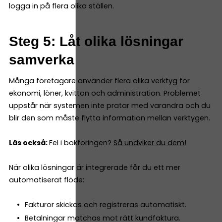
logga in på flera olika ställen.
Steg 5: Låt olika lösningar
samverka
Många företagare använder flera olika verktyg för
ekonomi, löner, kvitton och administration. Problemet
uppstår när systemen inte pratar med varandra och du
blir den som måste flytta information mellan verktygen.
Läs också:
Fel i bokföringen?
Så undviker du dem!
När olika lösningar är integrerade får du ett mer
automatiserat flöde:
Fakturor skickas och registreras automatiskt.
Betalningar matchas mot rätt kundfaktura.