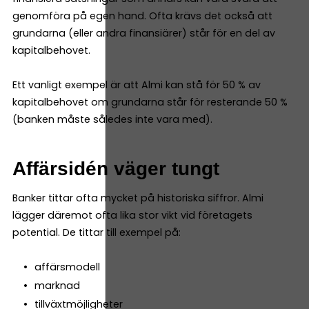
genomföra på egen hand. Ofta krävs det också att
grundarna (eller andra finansiärer) står för en del av
kapitalbehovet.
Ett vanligt exempel är att Almi kan stå för 50 % av
kapitalbehovet om grundarna står för resterande 50 %
(banken måste således inte vara med).
Affärsidén väger tungt
Banker tittar ofta mycket på historiska siffror. Almi
lägger däremot ofta lika stor vikt vid företagets
potential. De tittar till exempel på:
affärsmodell
marknad
tillväxtmöjligheter