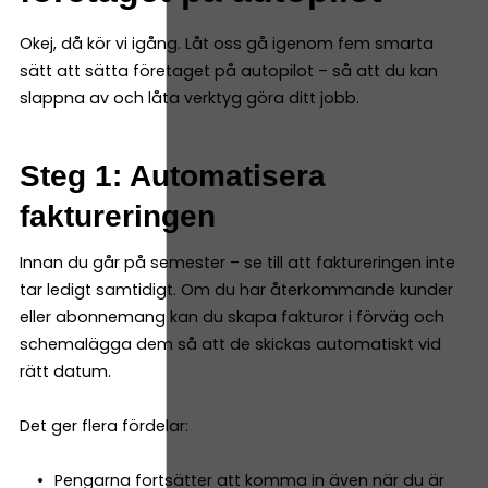
Okej, då kör vi igång. Låt oss gå igenom fem smarta
sätt att sätta företaget på autopilot – så att du kan
slappna av och låta verktyg göra ditt jobb.
Steg 1: Automatisera
faktureringen
Innan du går på semester – se till att faktureringen inte
tar ledigt samtidigt. Om du har återkommande kunder
eller abonnemang kan du skapa fakturor i förväg och
schemalägga dem så att de skickas automatiskt vid
rätt datum.
Det ger flera fördelar:
Pengarna fortsätter att komma in även när du är