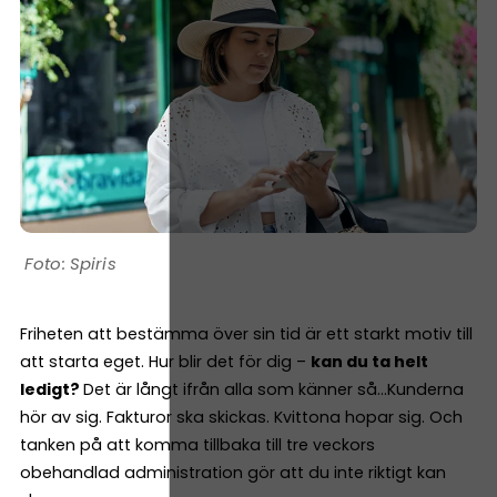
Spiris
Friheten att bestämma över sin tid är ett starkt motiv till
att starta eget. Hur blir det för dig –
kan du ta helt
ledigt?
Det är långt ifrån alla som känner så…Kunderna
hör av sig. Fakturor ska skickas. Kvittona hopar sig. Och
tanken på att komma tillbaka till tre veckors
obehandlad administration gör att du inte riktigt kan