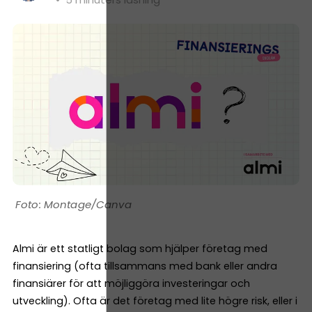
Montage/Canva
Almi är ett statligt bolag som hjälper företag med
finansiering (ofta tillsammans med bank eller andra
finansiärer för att möjliggöra investeringar och
utveckling). Ofta är det företag med lite högre risk, eller i