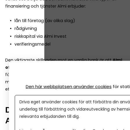
finansiering och tjänster Almi erbjuder:
lån till företag (av olika slag)
rådgivning
riskkapital via Almi Invest
verifieringsmedel
Den viktigaste skillnaden mot en vanlig bank är att
Almi
ofta kan ta större risk.
Det gör att de kan finansiera
företag tidigare i utvecklingen men är också med och
möjliggör satsningar tillsammans med bank även i mer
Den här webbplatsen använder cookies
för sta
etablerade företag.
Driva eget använder cookies för att förbättra din anvä
Du får mer än bara ett lån hos
underlag till förbättring och vidareutveckling av hems
relevanta erbjudanden till dig.
Almi