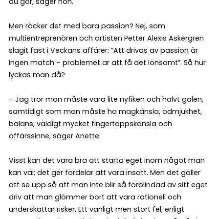
du gör, säger hon.
Men räcker det med bara passion? Nej, som
multientreprenören och artisten Petter Alexis Askergren
slagit fast i Veckans affärer: ”Att drivas av passion är
ingen match – problemet är att få det lönsamt”. Så hur
lyckas man då?
– Jag tror man måste vara lite nyfiken och halvt galen,
samtidigt som man måste ha magkänsla, ödmjukhet,
balans, väldigt mycket fingertoppskänsla och
affärssinne, säger Anette.
Visst kan det vara bra att starta eget inom något man
kan väl; det ger fördelar att vara insatt. Men det gäller
att se upp så att man inte blir så förblindad av sitt eget
driv att man glömmer bort att vara rationell och
underskattar risker. Ett vanligt men stort fel, enligt