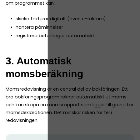
om programmet kan:
skicka fakturor digitalt (även e-faktura)
hantera påminnelser
registrera betalningar automatiskt
3. Automatisk
momsberäkning
Momsredovisning är en central del av bokföringen. Ett
bra bokföringsprogram räknar automatiskt ut moms
och kan skapa en momsrapport som ligger till grund för
momsdeklarationen. Det minskar risken för fel i
redovisningen.