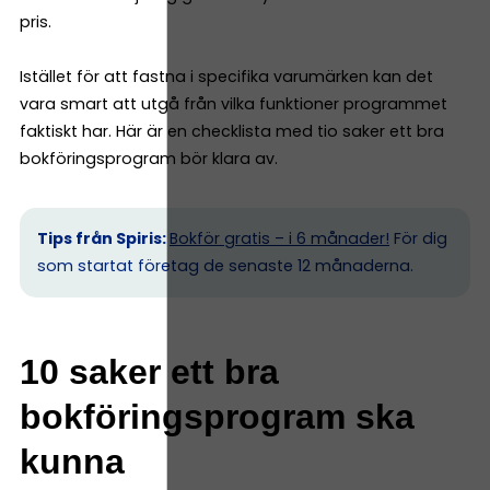
pris.
Istället för att fastna i specifika varumärken kan det
vara smart att utgå från vilka funktioner programmet
faktiskt har. Här är en checklista med tio saker ett bra
bokföringsprogram bör klara av.
Tips från Spiris:
Bokför gratis – i 6 månader!
För dig
som startat företag de senaste 12 månaderna.
10 saker ett bra
bokföringsprogram ska
kunna