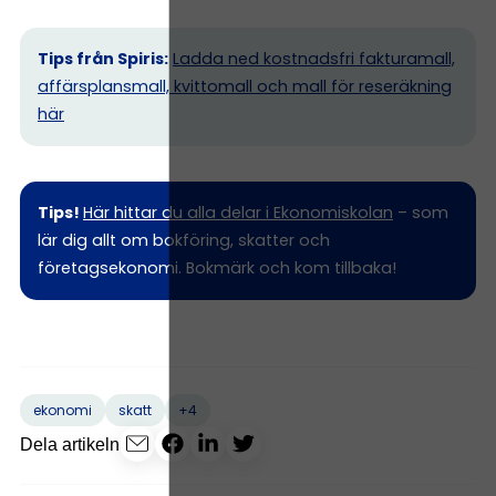
Tips från Spiris:
Ladda ned kostnadsfri fakturamall,
affärsplansmall, kvittomall och mall för reseräkning
här
Tips!
Här hittar du alla delar i Ekonomiskolan
– som
lär dig allt om bokföring, skatter och
företagsekonomi. Bokmärk och kom tillbaka!
+4
ekonomi
skatt
Dela artikeln