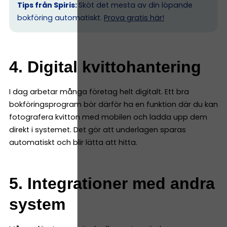
Tips från Spiris:
Sköt det mesta av din löpande
bokföring automatiskt.
Prova gratis här!
4. Digital kvittohantering
I dag arbetar många företag helt digitalt. Ett bra
bokföringsprogram bör därför ha en funktion där du kan
fotografera kvitton med mobilen och ladda upp dem
direkt i systemet. Det gör att underlagen sparas
automatiskt och blir lätta att hitta.
5. Integrationer med andra
system