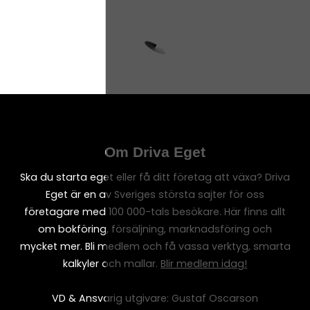
Om Driva Eget
Ska du starta eget eller få ditt företag att växa? Driva
Eget är en av Sveriges största sajter för oss
företagare med 100 000-tals besökare. Här finns allt
om bokföring, försäljning, marknadsföring och
mycket mer. Bli medlem och få vassa verktyg, smarta
kalkyler och mallar.
Blir medlem idag!
VD & Ansvarig utgivare: Gustaf Oscarson