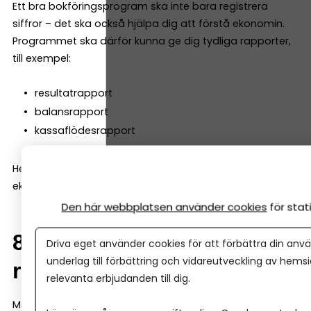
Ett bra bokföringsprogram ska inte bara registrera
siffror – det ska också hjälpa dig att förstå ekonomin.
Programmet ska därför kunna ge dig tydliga rapporter,
till exempel:
resultatrapport
balansrapport
kassaflödesrapport
Helst ska de vara enkla att läsa även för den som inte är
ekonom.
Den här webbplatsen använder cookies
för sta
8. Samarbete med
Driva eget använder cookies för att förbättra din anvä
underlag till förbättring och vidareutveckling av hems
redovisningskonsult
relevanta erbjudanden till dig.
Många företag väljer att anlita en redovisningskonsult