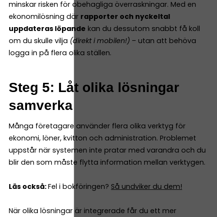
minskar risken för obehagliga överraskningar. Med en
ekonomilösning där
rapporter och nyckeltal
uppdateras löpande
kan du dessutom snabbt få koll
om du skulle vilja
(direkt i mobilen!)
– utan att behöva
logga in på flera olika ställen.
Steg 5: Låt olika lösningar
samverka
Många företagare använder flera olika verktyg för
ekonomi, löner, kvitton och administration. Problemet
uppstår när systemen inte pratar med varandra och du
blir den som måste flytta information mellan verktygen.
Läs också:
Fel i bokföringen?
Så undviker du dem!
När olika lösningar är integrerade får du ett mer