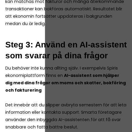
kan matchas mot fakturor och många återkommande
transaktioner kan bokföras automatiskt. Resultatet blir
att ekonomin fortsätter uppdateras i bakgrunden
medan du är ledig.
Steg 3: Använd en AI-assistent
som svarar på dina frågor
Du behöver inte kunna allting själv. I exempelvis Spiris
ekonomiplattform finns en
AI-assistent som hjälper
dig med dina frågor om moms och skatter, bokföring
och fakturering
Det innebär att du slipper avbryta semestern för att leta
information eller kontakta support. Smarta företagare
använder den inbyggda AI-assistenten för att få svar
snabbare och fatta bättre beslut.