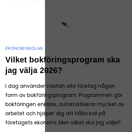
EKONOMISKOLAN
Vilket bokföringsprogram ska
jag välja 2026?
I dag använder nästan alla företag någon
form av bokföringsprogram. Programmen gör
bokföringen enklare, automatiserar mycket av
arbetet och hjälper dig att hålla koll på
företagets ekonomi. Men vilket ska jag välja?