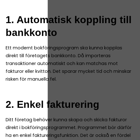
1. Automatisk koppling till
bankkonto
Ett modernt bokföringsprogram ska kunna kopplas
direkt till företagets bankkonto. Då importeras
transaktioner automatiskt och kan matchas mot
fakturor eller kvitton. Det sparar mycket tid och minskar
risken för manuella fel.
2. Enkel fakturering
Ditt företag behöver kunna skapa och skicka fakturor
direkt i bokföringsprogrammet. Programmet bör därför
ha en enkel faktureringsfunktion. Det är också en fördel