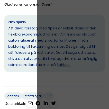
Glad sommar önskar Spiris!
Om Spiris
Att driva företag med Spiris är enkelt. Spiris är den
flexibla ekonomiplattformen. Allt finns samlat och
automatiserat med smarta funktioner – från
bokföring till fakturering och lön. Det ger dig tid till
att fokusera på rätt saker. Det vill säga att starta,
driva och utveckla din företagsdröm utan krånglig
administration. Läs mer på
Spiris.se
.
+7
annons
starta eget
Dela artikeln