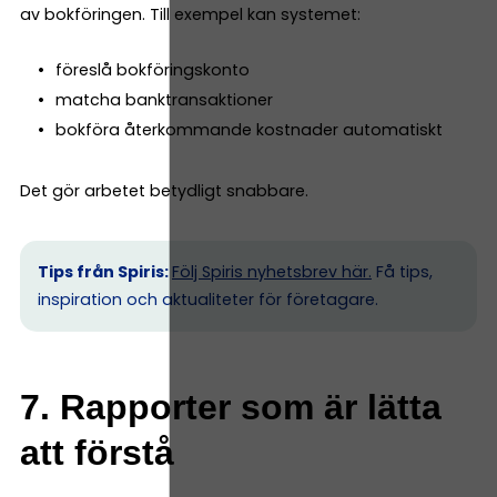
av bokföringen. Till exempel kan systemet:
föreslå bokföringskonto
matcha banktransaktioner
bokföra återkommande kostnader automatiskt
Det gör arbetet betydligt snabbare.
Tips från Spiris:
Följ Spiris nyhetsbrev här.
Få tips,
inspiration och aktualiteter för företagare.
7. Rapporter som är lätta
att förstå