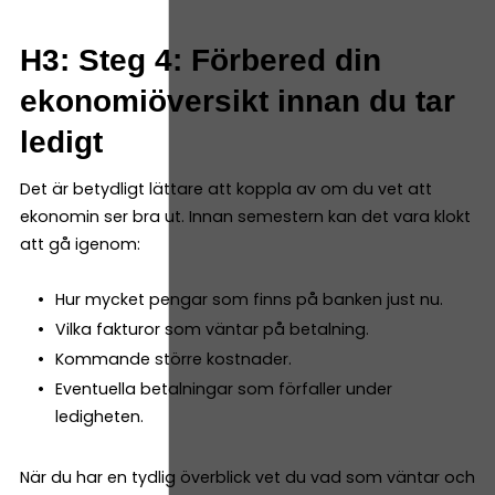
H3: Steg 4: Förbered din
ekonomiöversikt innan du tar
ledigt
Det är betydligt lättare att koppla av om du vet att
ekonomin ser bra ut. Innan semestern kan det vara klokt
att gå igenom:
Hur mycket pengar som finns på banken just nu.
Vilka fakturor som väntar på betalning.
Kommande större kostnader.
Eventuella betalningar som förfaller under
ledigheten.
När du har en tydlig överblick vet du vad som väntar och