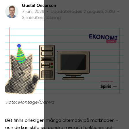
Gustaf Oscarson
7 juni, 2026
•
Uppdaterades 2 augusti, 2026
•
3 minuters läsning
Montage/Canva
Det finns onekligen många alternativ på marknaden –
och de kan skilja sig ganska mycket i funktioner och