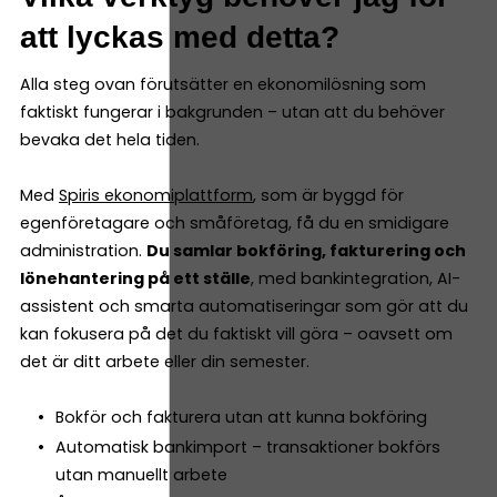
att lyckas med detta?
Alla steg ovan förutsätter en ekonomilösning som
faktiskt fungerar i bakgrunden – utan att du behöver
bevaka det hela tiden.
Med
Spiris ekonomiplattform
, som är byggd för
egenföretagare och småföretag, få du en smidigare
administration.
Du samlar bokföring, fakturering och
lönehantering på ett ställe
, med bankintegration, AI-
assistent och smarta automatiseringar som gör att du
kan fokusera på det du faktiskt vill göra – oavsett om
det är ditt arbete eller din semester.
Bokför och fakturera utan att kunna bokföring
Automatisk bankimport – transaktioner bokförs
utan manuellt arbete