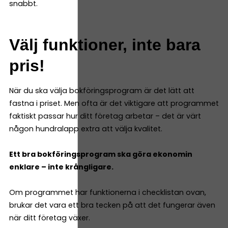
snabbt.
Välj funktioner, inte bara
pris!
När du ska välja bokföringsprogram är det lätt att
fastna i priset. Men ofta är det viktigare att programmet
faktiskt passar hur ditt företag arbetar – det är värt
någon hundralapp extra att välja kvalitet.
Ett bra bokföringsprogram ska göra ekonomin
enklare – inte krångligare.
Om programmet har funktionerna i checklistan ovan,
brukar det vara ett bra tecken på att det fungerar även
när ditt företag växer.