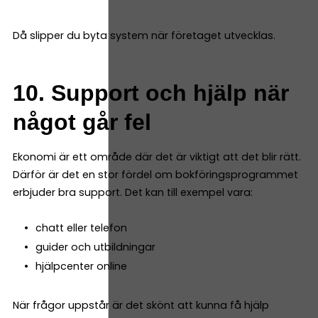
Då slipper du byta system när företaget utvecklas.
10. Support och hjälp när
något går fel
Ekonomi är ett område där det är viktigt att det blir rätt.
Därför är det en stor fördel om bokföringsprogrammet
erbjuder bra support. Det kan till exempel vara:
chatt eller telefon
guider och utbildningar
hjälpcenter online
När frågor uppstår är det skönt att kunna få hjälp