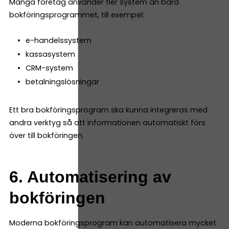
Många företag använder fler system än bara
bokföringsprogrammet, till exempel:
e-handelssystem
kassasystem
CRM-system
betalningslösningar
Ett bra bokföringsprogram ska kunna integreras med
andra verktyg så att informationen automatiskt förs
över till bokföringen.
6. Automatisering av
bokföringen
Moderna bokföringsprogram kan automatisera mycket