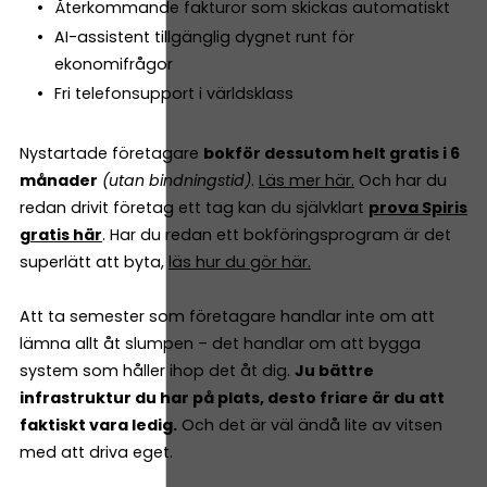
Återkommande fakturor som skickas automatiskt
AI-assistent tillgänglig dygnet runt för
ekonomifrågor
Fri telefonsupport i världsklass
Nystartade företagare
bokför dessutom helt gratis i 6
månader
(utan bindningstid)
.
Läs mer här.
Och har du
redan drivit företag ett tag kan du självklart
prova Spiris
gratis här
. Har du redan ett bokföringsprogram är det
superlätt att byta,
läs hur du gör här.
Att ta semester som företagare handlar inte om att
lämna allt åt slumpen – det handlar om att bygga
system som håller ihop det åt dig.
Ju bättre
infrastruktur du har på plats, desto friare är du att
faktiskt vara ledig.
Och det är väl ändå lite av vitsen
med att driva eget.