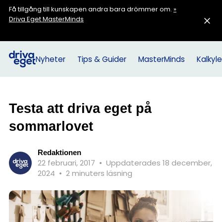
Få tillgång till kunskapen andra bara drömmer om.
»
Driva Eget MasterMinds
Nyheter
Tips & Guider
MasterMinds
Kalkyle
Testa att driva eget på
sommarlovet
Redaktionen
22 februari, 2017
•
Uppdaterades 18 december,
2024
•
2 minuters läsning