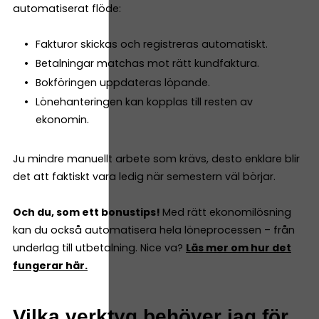
automatiserat flöde:
Fakturor skickas och registreras automatiskt.
Betalningar matchas mot rätt kundfaktura.
Bokföringen uppdateras löpande.
Lönehanteringen kan kopplas till resten av
ekonomin.
Ju mindre manuellt arbete som krävs, desto enklare blir
det att faktiskt vara ledig när semestern väl börjar.
Och du, som ett bonustips!
Med rätt ekonomilösning
kan du också automatisera hela löneprocessen – från
underlag till utbetalning. Nice va?
Läs mer om hur det
fungerar här.
Vilka verktyg behöver jag för