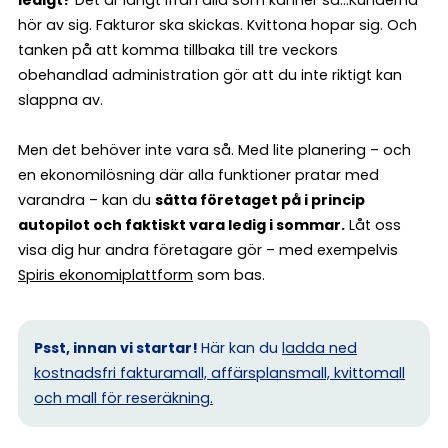
ledigt?
Det är långt ifrån alla som känner så…Kunderna
hör av sig. Fakturor ska skickas. Kvittona hopar sig. Och
tanken på att komma tillbaka till tre veckors
obehandlad administration gör att du inte riktigt kan
slappna av.
Men det behöver inte vara så. Med lite planering – och
en ekonomilösning där alla funktioner pratar med
varandra – kan du
sätta företaget på i princip
autopilot och faktiskt vara ledig i sommar.
Låt oss
visa dig hur andra företagare gör – med exempelvis
Spiris ekonomiplattform
som bas.
Psst, innan vi startar!
Här kan du
ladda ned
kostnadsfri fakturamall, affärsplansmall, kvittomall
och mall för reseräkning.