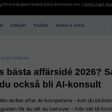
ång till kunskapen andra bara drömmer om.
» Driva Eget Ma
ds
Kalkyler
Poddar
Mallar & Avtal
É & AFFÄRSPLAN
s bästa affärsidé 2026? S
du också bli AI-konsult
n skriker efter AI-kompetens – kan du bli lösn
guiden får du allt du behöver – från idé till förs