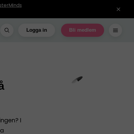
sterMinds
Logga in
Bli medlem
å
ingen? I
ta