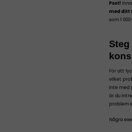
Psst!
Innan
med ditt 
som 1 000
Steg 
kons
För att ly
vilket pro
inte med 
är du intr
problem i
Några exe