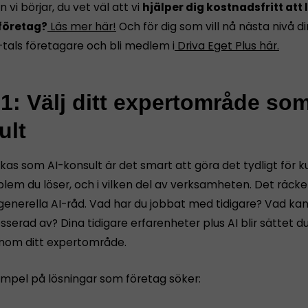
 vi börjar, du vet väl att vi
hjälper dig kostnadsfritt att
företag?
Läs mer här!
Och för dig som vill nå nästa nivå di
-tals företagare och bli medlem i
Driva Eget Plus här.
1: Välj ditt expertområde som
ult
ckas som AI-konsult är det smart att göra det tydligt för 
blem du löser, och i vilken del av verksamheten. Det räcke
generella AI-råd. Vad har du jobbat med tidigare? Vad ka
esserad av? Dina tidigare erfarenheter plus AI blir sättet du
nom ditt expertområde.
mpel på lösningar som företag söker: