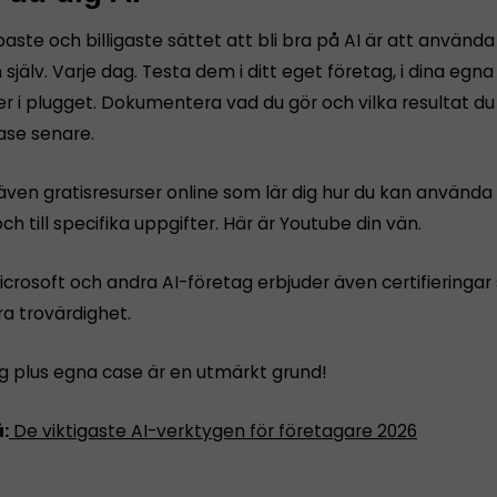
ste och billigaste sättet att bli bra på AI är att använda
själv. Varje dag. Testa dem i ditt eget företag, i dina egna 
er i plugget. Dokumentera vad du gör och vilka resultat du 
case senare.
även gratisresurser online som lär dig hur du kan använda 
och till specifika uppgifter. Här är Youtube din vän.
icrosoft och andra AI-företag erbjuder även certifieringa
ra trovärdighet.
ng plus egna case är en utmärkt grund!
:
De viktigaste AI-verktygen för företagare 2026