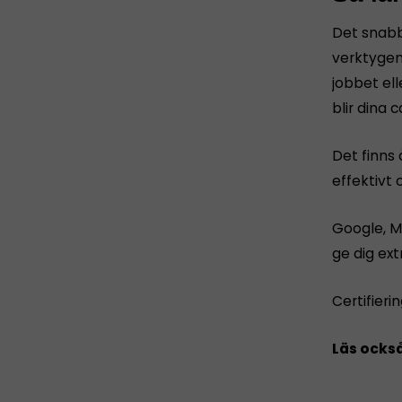
Det snabba
verktygen 
jobbet ell
blir dina 
Det finns 
effektivt 
Google, M
ge dig ext
Certifieri
Läs också