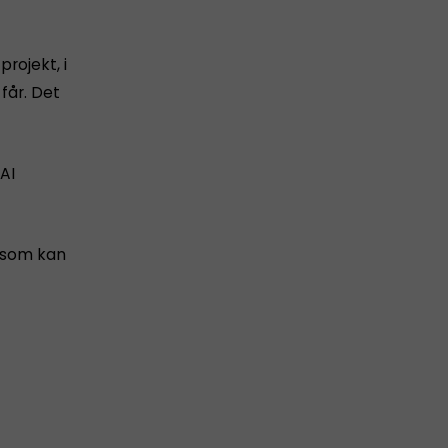
projekt, i
får. Det
AI
r som kan