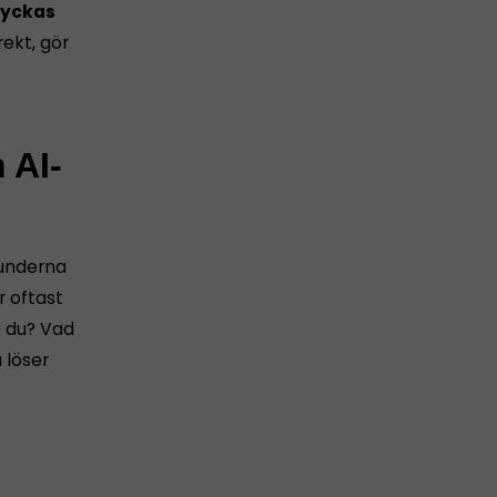
 lyckas
rekt, gör
 AI-
kunderna
r oftast
n du? Vad
 löser