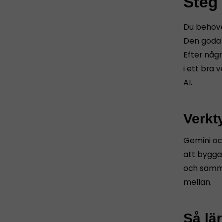
Steg
Du behöve
Den goda n
Efter någ
i ett bra
AI.
Verkt
Gemini och
att bygga
och samm
mellan.
Så lär