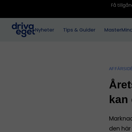
Få tillg
Nyheter
Tips & Guider
MasterMin
AFFÄRSID
Året
kan 
Marknade
den här 