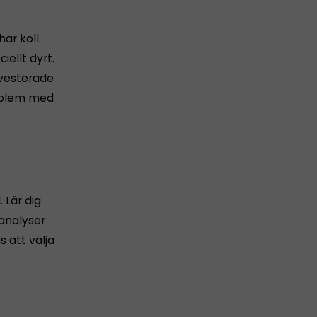
ar koll.
ellt dyrt.
nvesterade
roblem med
 Lär dig
analyser
s att välja