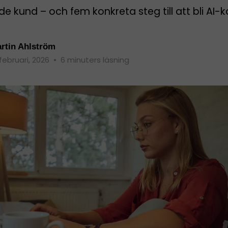
e kund – och fem konkreta steg till att bli AI-k
rtin Ahlström
 februari, 2026
•
6 minuters läsning