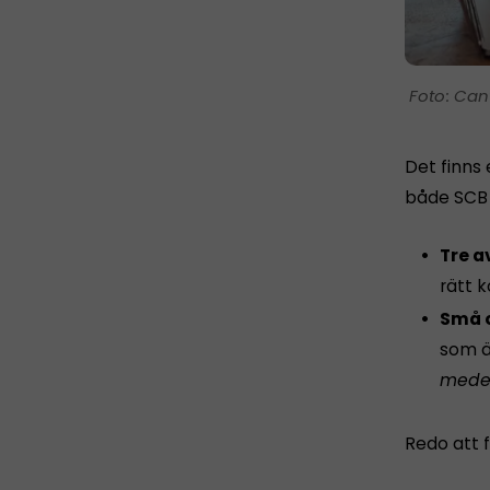
Can
Det finns
både SCB o
Tre a
rätt 
Små o
som ä
medel
Redo att f