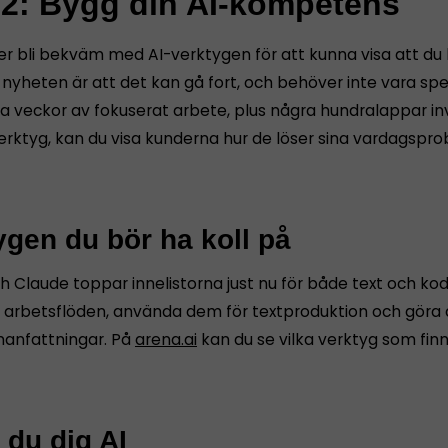
 2: Bygg din AI-kompetens
r bli bekväm med AI-verktygen för att kunna visa att du h
yheten är att det kan gå fort, och behöver inte vara speci
ra veckor av fokuserat arbete, plus några hundralappar i
 verktyg, kan du visa kunderna hur de löser sina vardagsp
ygen du bör ha koll på
 Claude toppar innelistorna just nu för både text och kod.
 arbetsflöden, använda dem för textproduktion och göra 
anfattningar. På
arena.ai
kan du se vilka verktyg som finn
 du dig AI