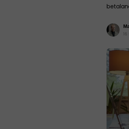
betaland
Ma
16