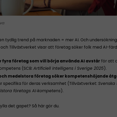
va
 en tydlig trend på marknaden = mer AI. Och undersökning
ch Tillväxtverket visar att företag söker folk med AI-färd
v fyra företag som vill börja använda AI avstår
för att 
kompetens (SCB:
Artificiell intelligens i Sverige 2025
).
ch medelstora företag söker kompetenshöjande åtg
r specifika för deras verksamhet (Tillväxtverket:
Svenska
stora företags AI‑kompetens
).
ylla det gapet? Så här gör du.