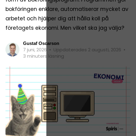
bokföringen enklare, automatiserar mycket av
arbetet och hjälper dig att hålla koll på
företagets ekonomi. Men vilket ska jag välja?
Gustaf Oscarson
7 juni, 2026
•
Uppdaterades 2 augusti, 2026
•
3 minuters läsning