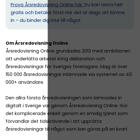
Prova Årsredovisning Online här.
Du kan testa helt
gratis och betalar först när det är dags att lämna
in – du binder dig inte till något.
Om Årsredovisning Online
Årsredovisning Online grundades 2013 med ambitionen
att underlätta arbetet kring deklaration och
årsredovisningar för Sveriges företagare. Idag är över
150 000 årsredovisningar inlämnade via systemet av 40
000+ användare.
Den allra första årsredovisningen som lämnades in
digitalt i Sverige var genom Årsredovisning Online. Gör
det komplicerade enkelt genom en smidig tjänst som
förvandlar det tidskrävande i att upprätta
årsredovisningar till något som kan göras på en kvart.