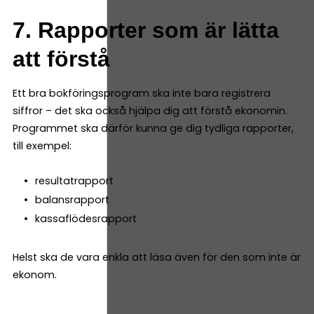
7. Rapporter som är lätta
att förstå
Ett bra bokföringsprogram ska inte bara registrera
siffror – det ska också hjälpa dig att förstå ekonomin.
Programmet ska därför kunna ge dig tydliga rapporter,
till exempel:
resultatrapport
balansrapport
kassaflödesrapport
Helst ska de vara enkla att läsa även för den som inte är
ekonom.