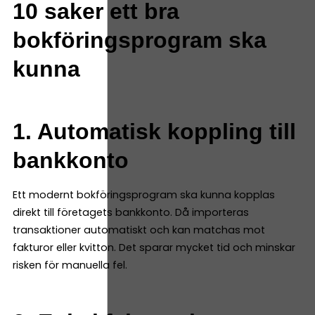
10 saker ett bra
bokföringsprogram ska
kunna
1. Automatisk koppling till
bankkonto
Ett modernt bokföringsprogram ska kunna kopplas
direkt till företagets bankkonto. Då importeras
transaktioner automatiskt och kan matchas mot
fakturor eller kvitton. Det sparar mycket tid och minskar
risken för manuella fel.