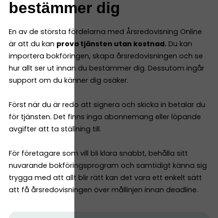
bestämmer dig
En av de största fördelarna med Årsredovisning Online
är att du kan
prova tjänsten utan kostnad.
Du kan
importera bokföringen, skapa årsredovisningen och se
hur allt ser ut innan du bestämmer dig. Dessutom ingår
support om du känner dig osäker.
Först när du är redo att signera och skicka in betalar du
för tjänsten. Det finns inga abonnemang eller löpande
avgifter att ta ställning till.
För företagare som vill bli klara snabbt, behålla sitt
nuvarande bokföringsprogram och samtidigt känna sig
trygga med att allt blir rätt kan det vara ett enkelt sätt
att få årsredovisningen över mållinjen innan deadline.