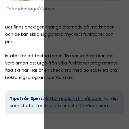
Montage/Canva
Det finns onekligen många alternativ på marknaden –
och de kan skilja sig ganska mycket i funktioner och
pris.
Istället för att fastna i specifika varumärken kan det
vara smart att utgå från vilka funktioner programmet
faktiskt har. Här är en checklista med tio saker ett bra
bokföringsprogram bör klara av.
Tips från Spiris:
Bokför gratis – i 6 månader!
För dig
som startat företag de senaste 12 månaderna.