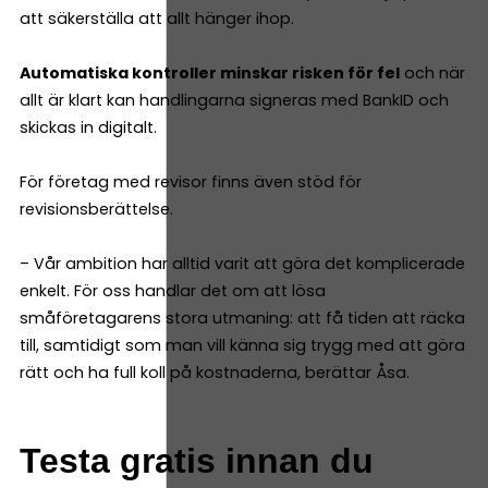
att säkerställa att allt hänger ihop.
Automatiska kontroller minskar risken för fel
och när
allt är klart kan handlingarna signeras med BankID och
skickas in digitalt.
För företag med revisor finns även stöd för
revisionsberättelse.
– Vår ambition har alltid varit att göra det komplicerade
enkelt. För oss handlar det om att lösa
småföretagarens stora utmaning: att få tiden att räcka
till, samtidigt som man vill känna sig trygg med att göra
rätt och ha full koll på kostnaderna, berättar Åsa.
Testa gratis innan du