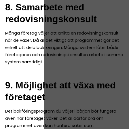
8. Samarbete med
redovisningskonsult
Många företag väljer att anlita en redovisningskonsult
när de växer. Då är det viktigt att programmet gör det
enkelt att dela bokföringen. Många system låter både
företagaren och redovisningskonsulten arbeta i samma
system samtidigt.
9. Möjlighet att växa med
företaget
Det bokföringsprogram du väljer i början bör fungera
även när företaget växer. Det är därför bra om
programmet även kan hantera saker som: