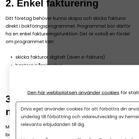
2. Enkel fakturering
Ditt företag behöver kunna skapa och skicka fakturor
direkt i bokföringsprogrammet. Programmet bör därför
ha en enkel faktureringsfunktion. Det är också en fördel
om programmet kan:
skicka fakturor digitalt (även e-faktura)
hantera påminnelser
registrera betalningar automatiskt
Den här webbplatsen använder cookies
för sta
3. Automatisk
Driva eget använder cookies för att förbättra din anvä
momsberäkning
underlag till förbättring och vidareutveckling av hems
relevanta erbjudanden till dig.
Momsredovisning är en central del av bokföringen. Ett
bra bokföringsprogram räknar automatiskt ut moms