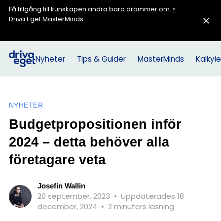
Få tillgång till kunskapen andra bara drömmer om.
»
Driva Eget MasterMinds
Nyheter
Tips & Guider
MasterMinds
Kalkyle
NYHETER
Budgetpropositionen inför
2024 – detta behöver alla
företagare veta
Josefin Wallin
20 september, 2023
•
Uppdaterades 18
december, 2024
•
2 minuters läsning