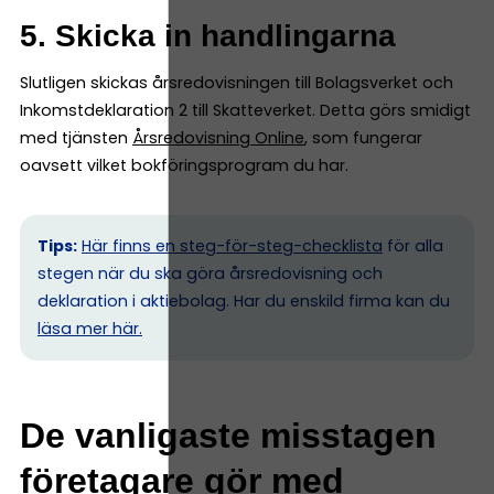
5. Skicka in handlingarna
Slutligen skickas årsredovisningen till Bolagsverket och
Inkomstdeklaration 2 till Skatteverket. Detta görs smidigt
med tjänsten
Årsredovisning Online
, som fungerar
oavsett vilket bokföringsprogram du har.
Tips:
Här finns en steg-för-steg-checklista
för alla
stegen när du ska göra årsredovisning och
deklaration i aktiebolag. Har du enskild firma kan du
l
äsa mer här.
De vanligaste misstagen
företagare gör med