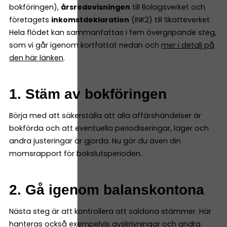
bokföringen),
årsredovisningen
till Bolagsverket och
företagets
inkomstdeklaration
(INK2) till Skatteverket.
Hela flödet kan sammanfattas i fem övergripande steg,
som vi går igenom kortfattat nedan och
mer i detalj på
den här länken
.
1. Stäm av bokföringen
Börja med att säkerställa att alla affärshändelser är
bokförda och att eventuella periodiseringar, lager och
andra justeringar är gjorda. Nu gör du även din
momsrapport för bokslutsperioden.
2. Gå igenom balanskontona
Nästa steg är att kontrollera att saldona stämmer. Här
hanteras också exempelvis avskrivningar och andra