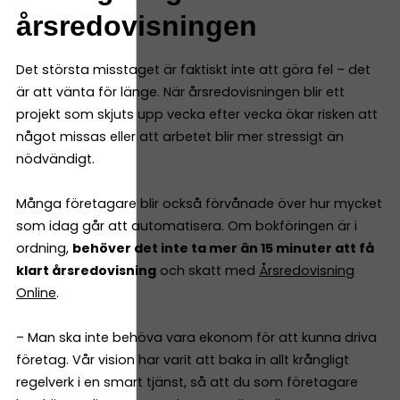
årsredovisningen
Det största misstaget är faktiskt inte att göra fel – det
är att vänta för länge. När årsredovisningen blir ett
projekt som skjuts upp vecka efter vecka ökar risken att
något missas eller att arbetet blir mer stressigt än
nödvändigt.
Många företagare blir också förvånade över hur mycket
som idag går att automatisera. Om bokföringen är i
ordning,
behöver det inte ta mer än 15 minuter att få
klart årsredovisning
och skatt med
Årsredovisning
Online
.
– Man ska inte behöva vara ekonom för att kunna driva
företag. Vår vision har varit att baka in allt krångligt
regelverk i en smart tjänst, så att du som företagare