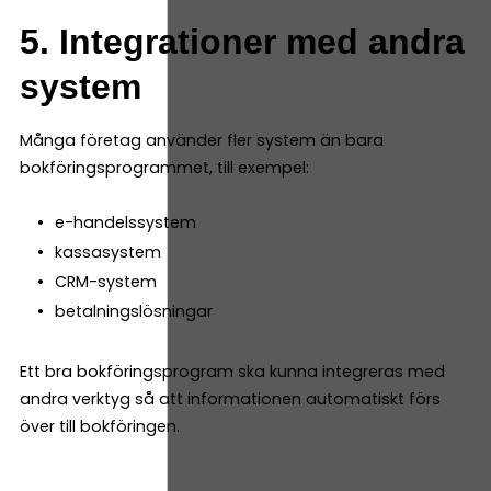
5. Integrationer med andra
system
Många företag använder fler system än bara
bokföringsprogrammet, till exempel:
e-handelssystem
kassasystem
CRM-system
betalningslösningar
Ett bra bokföringsprogram ska kunna integreras med
andra verktyg så att informationen automatiskt förs
över till bokföringen.