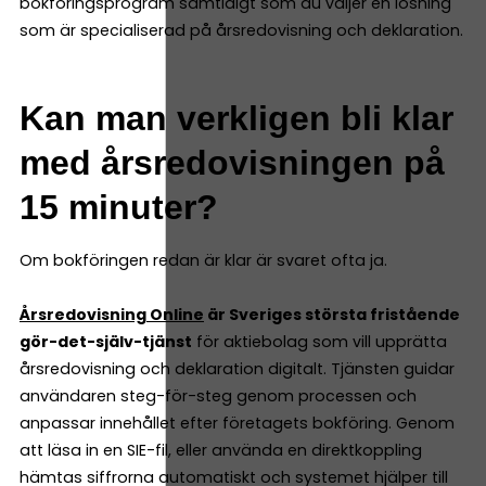
bokföringsprogram samtidigt som du väljer en lösning
som är specialiserad på årsredovisning och deklaration.
Kan man verkligen bli klar
med årsredovisningen på
15 minuter?
Om bokföringen redan är klar är svaret ofta ja.
Årsredovisning Online
är Sveriges största fristående
gör-det-själv-tjänst
för aktiebolag som vill upprätta
årsredovisning och deklaration digitalt. Tjänsten guidar
användaren steg-för-steg genom processen och
anpassar innehållet efter företagets bokföring. Genom
att läsa in en SIE-fil, eller använda en direktkoppling
hämtas siffrorna automatiskt och systemet hjälper till