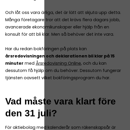
Och låt oss vara ärliga, det är lätt att skjuta upp detta.
Många företagare tror att det krävs flera dagars jobb,
avancerade ekonomikunskaper eller hjälp från en
konsult för att bli klar. Men så behöver det inte vara.
Har du redan bokföringen på plats kan
årsredovisningen och deklarationen bli klar på 15
minuter
med
Årsredovisning Online
, och du kan
dessutom få hjälp om du behöver. Dessutom fungerar
tjänsten oavsett vilket bokföringsprogram du har.
Vad måste vara klart före
den 31 juli?
För aktiebolag med kalenderår som räkenskapsår är