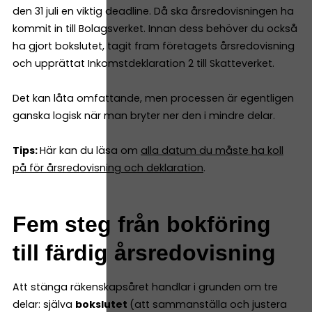
den 31 juli en viktig deadline. Då ska årsredovisningen ha
kommit in till Bolagsverket. Innan dess behöver du också
ha gjort bokslutet, tagit fram företagets årsredovisning
och upprättat Inkomstdeklaration 2 till Skatteverket.
Det kan låta omfattande, men processen är egentligen
ganska logisk när man bryter ner den i mindre delar.
Tips:
Här kan du läsa om
alla datum du måste ha koll
på för årsredovisning och deklaration
.
Fem steg från bokföring
till färdig årsredovisning
Att stänga räkenskapsåret handlar i grunden om tre
delar: själva
bokslutet
(att sammanställa och justera