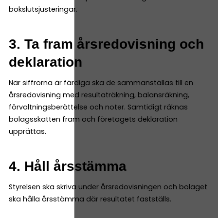
bokslutsjusteringar.
3. Ta fram årsredovisning och
deklaration
När siffrorna är färdiga ska de sammanställas till en
årsredovisning med resultaträkning, balansräkning,
förvaltningsberättelse och noter. Samtidigt räknas
bolagsskatten fram och företagets deklaration
upprättas.
4. Håll årsstämma
Styrelsen ska skriva under årsredovisningen och bolaget
ska hålla årsstämma där resultatet fastställs.