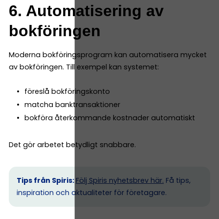
6. Automatisering av
bokföringen
Moderna bokföringsprogram kan automatisera mycket
av bokföringen. Till exempel kan systemet:
föreslå bokföringskonto
matcha banktransaktioner
bokföra återkommande kostnader automatiskt
Det gör arbetet betydligt snabbare.
Tips från Spiris:
Följ Spiris nyhetsbrev här.
Få tips,
inspiration och aktualiteter för företagare.