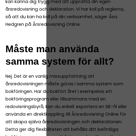
kan känna dig trygg med att upprätta din egen
årsredovisning och deklaration. Vi har koll på reglerna,
så att du kan ha koll på din verksamhet, säger Åsa
Hedgren på Årsredovisning Online.
Måste man använda
samma system för allt?
Nej. Det är en vanlig missuppfattning att
årsredovisningen måste göras i samma system som
bokföringen. Har du bokfört året i exempelvis ett
bokföringsprogram eller tillsammans med en
redovisningsbyrå, kan du enkelt exportera en SIE-fil eller
använda en direktkoppling till Årsredovisning Online för
att skapa själva årsredovisningen och deklarationen.
Detta ger dig flexibiliteten att behålla ditt befintliga