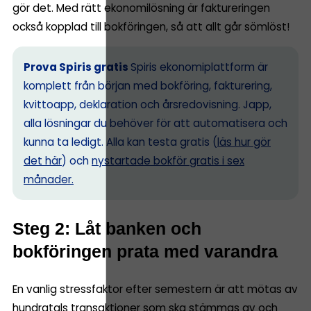
gör det. Med rätt ekonomilösning är faktureringen
också kopplad till bokföringen, så att allt går sömlöst!
Prova Spiris gratis
Spiris ekonomiplattform är
komplett från början med bokföring, fakturering,
kvittoapp, deklaration och årsredovisning. Japp,
alla lösningar du behöver för att automatisera och
kunna ta ledigt. Alla kan testa gratis (
läs hur gör
det här
) och
nystartade bokför gratis i sex
månader.
Steg 2: Låt banken och
bokföringen prata med varandra
En vanlig stressfaktor efter semestern är att mötas av
hundratals transaktioner som ska stämmas av och