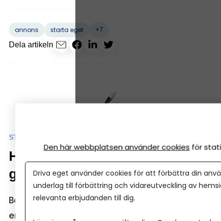
+7
annons
starta eget
Dela artikeln
STARTA EGET-SKOLAN
Den här webbplatsen använder cookies
för sta
Hur fungerar bokföring? Enkel
guide för nya företagare
Driva eget använder cookies för att förbättra din anvä
underlag till förbättring och vidareutveckling av hems
relevanta erbjudanden till dig.
Bokföring = krångligt? Inte längre, idag är det
enklare än vad de flesta tror. Bokföring handlar