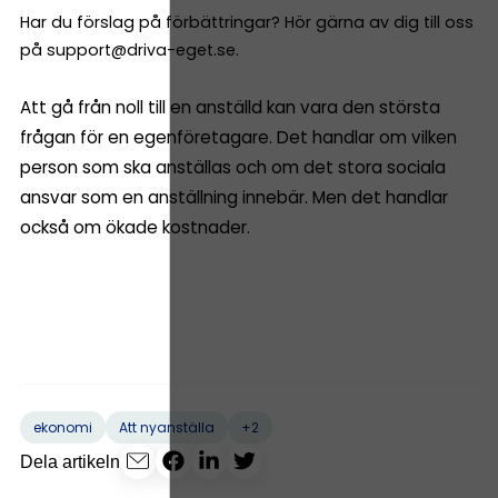
Har du förslag på förbättringar? Hör gärna av dig till oss
på support@driva-eget.se.
Att gå från noll till en anställd kan vara den största
frågan för en egenföretagare. Det handlar om vilken
person som ska anställas och om det stora sociala
ansvar som en anställning innebär. Men det handlar
också om ökade kostnader.
+2
ekonomi
Att nyanställa
Dela artikeln