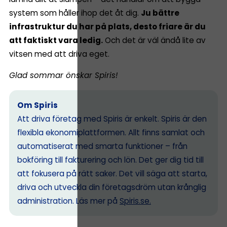
system som håller ihop det åt dig.
Ju bättre
infrastruktur du har på plats, desto friare är du
att faktiskt vara ledig.
Och det är väl ändå lite av
vitsen med att driva eget.
Glad sommar önskar Spiris!
Om Spiris
Att driva företag med Spiris är enkelt. Spiris är den
flexibla ekonomiplattformen. Allt finns samlat och
automatiserat med smarta funktioner – från
bokföring till fakturering och lön. Det ger dig tid till
att fokusera på rätt saker. Det vill säga att starta,
driva och utveckla din företagsdröm utan krånglig
administration. Läs mer på
Spiris.se
.