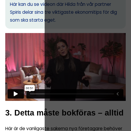
Här kan du se videon där Hilda från vår partner
Spiris delar sina tre viktigaste ekonomitips för dig
som ska starta eget.
3. Detta måste bokföras – alltid
Här är de vanligaste sakerna nya företagare behöver