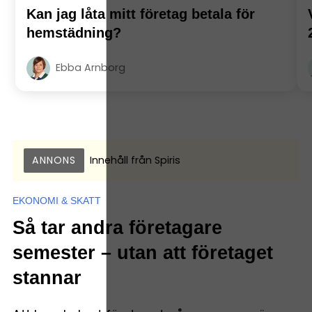
Kan jag låta mitt företag betala för
hemstädning?
Ebba Arnborg
ANNONS
Innehåll från
Spiris
EKONOMI & SKATT
Så tar andra företagare
semester – utan att företaget
stannar