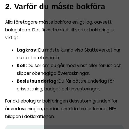
2. Varför du måste bokföra
Alla företagare måste bokföra enligt lag, oavsett
bolagsform. Det finns tre skäl till varför bokföring är
viktigt:
Lagkrav:
Du måste kunna visa Skatteverket hur
du sköter ekonomin.
Koll:
Du ser om du går med vinst eller förlust och
slipper obehagliga överraskningar.
Beslutsunderlag:
Du får bättre underlag för
prissättning, budget och investeringar.
För aktiebolag är bokföringen dessutom grunden för
årsredovisningen, medan enskilda firmor lämnar NE-
bilagan i deklarationen.