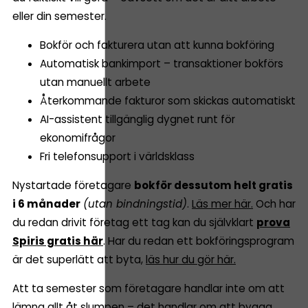
eller din semester.
Bokför och fakturera utan att kunna bokföring
Automatisk bankimport – transaktioner bokförs
utan manuellt arbete
Återkommande fakturor som skickas automatiskt
AI-assistent tillgänglig dygnet runt för
ekonomifrågor
Fri telefonsupport i världsklass
Nystartade företagare
bokför dessutom helt gratis
i 6 månader
(utan bindningstid)
.
Läs mer här.
Och har
du redan drivit företag ett tag kan du självklart
prova
Spiris gratis här
. Har du redan ett bokföringsprogram
är det superlätt att byta,
läs hur du gör här.
Att ta semester som företagare handlar inte om att
lämna allt åt slumpen – det handlar om att bygga