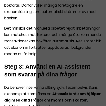
bokföras. Därför väljer många företagare en
ekonomilösning som automatiskt stämmer av med
banken.
Det minskar det manuella arbetet rejält. Inbetalningar
kan matchas mot fakturor och många återkommande
transaktioner kan bokföras automatiskt. Resultatet blir
att ekonomin fortsätter uppdateras i bakgrunden
medan du är ledig.
Steg 3: Använd en AI-assistent
som svarar på dina frågor
Du behöver inte kunna allting själv. I exempelvis Spiris
ekonomiplattform finns en
AI-assistent som hjälper
dig med dina frågor om moms och skatter,