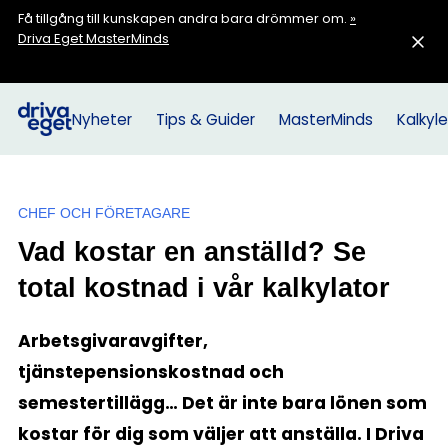
Få tillgång till kunskapen andra bara drömmer om.
»
Driva Eget MasterMinds
Nyheter
Tips & Guider
MasterMinds
Kalkyle
CHEF OCH FÖRETAGARE
Vad kostar en anställd? Se
total kostnad i vår kalkylator
Arbetsgivaravgifter,
tjänstepensionskostnad och
semestertillägg… Det är inte bara lönen som
kostar för dig som väljer att anställa. I Driva