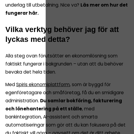
underlag till utbetalning. Nice va?
Läs mer om hur det
fungerar här.
Vilka verktyg behöver jag för att
lyckas med detta?
Alla steg ovan förutsätter en ekonomilösning som
faktiskt fungerar i bakgrunden – utan att du behöver
bevaka det hela tiden.
Med
Spiris ekonomiplattform
, som är byggd för
egenföretagare och småföretag, få du en smidigare
administration.
Du samlar bokföring, fakturering
och lönehantering på ett ställe
, med
bankintegration, AI-assistent och smarta
automatiseringar som gör att du kan fokusera på det
du faktiskt vill göra – oavsett om det är ditt arbete