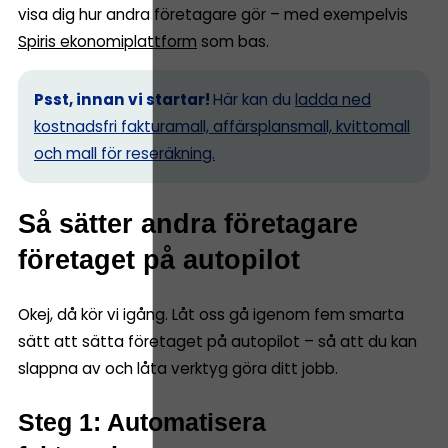
visa dig hur andra företagare gör – med exempelvis
Spiris ekonomiplattform
som bas.
Psst, innan vi startar!
Här kan du
ladda ned
kostnadsfri fakturamall, affärsplansmall, kvittomall
och mall för reseräkning.
Så sätter andra företagare
företaget på autopilot
Okej, då kör vi igång. Låt oss gå igenom fem smarta
sätt att sätta företaget på autopilot – så att du kan
slappna av och låta verktyg göra ditt jobb.
Steg 1: Automatisera