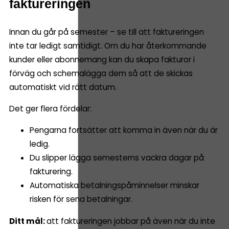
faktureringen
Innan du går på semester – se till att faktureringen
inte tar ledigt samtidigt. Om du har återkommande
kunder eller abonnemang kan du skapa fakturor i
förväg och schemalägga dem så att de skickas
automatiskt vid rätt datum.
Det ger flera fördelar:
Pengarna fortsätter att komma in även när du är
ledig.
Du slipper lägga semesterns vackra dagar på
fakturering.
Automatiska betalningspåminnelser minskar
risken för sena betalningar.
Ditt mål:
att faktureringen jobbar på även när du inte