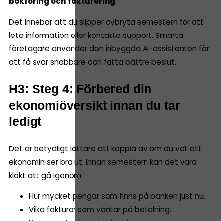
bokföring och fakturering
Det innebär att du slipper avbryta semestern för att
leta information eller kontakta support. Smarta
företagare använder den inbyggda AI-assistenten för
att få svar snabbare och fatta bättre beslut.
H3: Steg 4: Förbered din
ekonomiöversikt innan du tar
ledigt
Det är betydligt lättare att koppla av om du vet att
ekonomin ser bra ut. Innan semestern kan det vara
klokt att gå igenom:
Hur mycket pengar som finns på banken just nu.
Vilka fakturor som väntar på betalning.