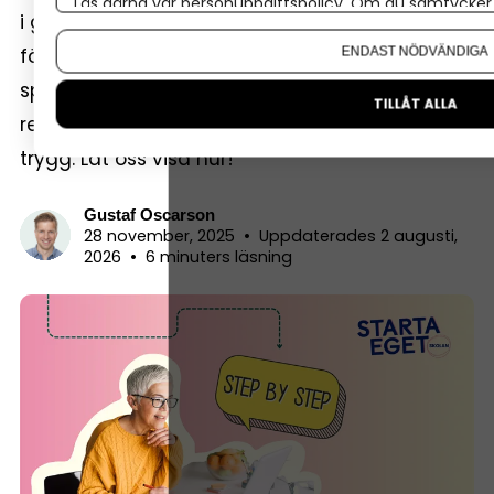
Läs gärna vår
personuppgiftspolicy
. Om du samtycker t
i grunden om att skriva ner vad som händer i
Om du vill ändra ditt val i efterhand hittar du den möjl
företaget – pengar in, pengar ut – och att
ENDAST NÖDVÄNDIGA
spara underlagen som visar det. Gör du det
TILLÅT ALLA
regelbundet blir företagets ekonomi tydlig och
trygg. Låt oss visa hur!
Gustaf Oscarson
28 november, 2025
•
Uppdaterades 2 augusti,
2026
•
6 minuters läsning