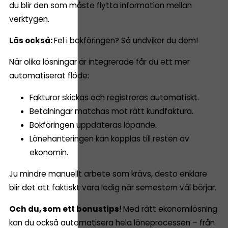
du blir den som måste flytta information mellan
verktygen.
Läs också:
Fel i bokföringen?
Så undviker du dem!
När olika lösningar är integrerade får du ett mer
automatiserat flöde:
Fakturor skickas och registreras automatiskt.
Betalningar matchas mot rätt kundfaktura.
Bokföringen uppdateras löpande.
Lönehanteringen kan kopplas till resten av
ekonomin.
Ju mindre manuellt arbete som krävs, desto enklare
blir det att faktiskt vara ledig när semestern väl börjar.
Och du, som ett bonustips!
Med rätt ekonomilösning
kan du också automatisera hela löneprocessen – från