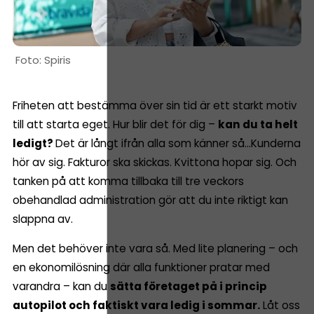
Spiris
Friheten att bestämma över sin tid är ett starkt motiv
till att starta eget. Hur blir det för dig –
kan du ta helt
ledigt?
Det är långt ifrån alla som känner så…Kunderna
hör av sig. Fakturor ska skickas. Kvittona hopar sig. Och
tanken på att komma tillbaka till tre veckors
obehandlad administration gör att du inte riktigt kan
slappna av.
Men det behöver inte vara så. Med lite planering – och
en ekonomilösning där alla funktioner pratar med
varandra – kan du
sätta företaget på i princip
autopilot och faktiskt vara ledig i sommar.
Låt oss