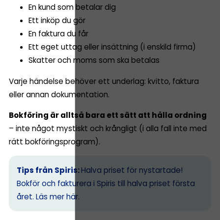
En kund som betalar dig
Ett inköp du gör
En faktura du får
Ett eget uttag eller insättning (i enskild firma)
Skatter och moms som ska betalas
Varje händelse behöver ett underlag: kvitto, faktura
eller annan dokumentation.
Bokföring är alltså bara ett sätt att hålla ordning
– inte något mystiskt och krångligt (i alla fall inte med
rätt bokföringsprogram).
Tips från Spiris:
Halva priset för nystartade!
Bokför och fakturera i Spiris till halva priset första
året.
Läs mer här.