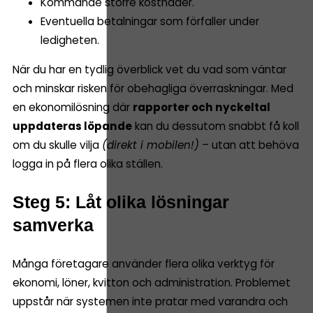
Kommande större kostnader.
Eventuella betalningar som förfaller under
ledigheten.
När du har en tydlig överblick vet du vad som väntar
och minskar risken för obehagliga överraskningar. Med
en ekonomilösning där
rapporter och nyckeltal
uppdateras löpande
kan du dessutom snabbt få koll
om du skulle vilja
(direkt i mobilen!)
– utan att behöva
logga in på flera olika ställen.
Steg 5: Låt olika lösningar
samverka
Många företagare använder flera olika verktyg för
ekonomi, löner, kvitton och administration. Problemet
uppstår när systemen inte pratar med varandra och