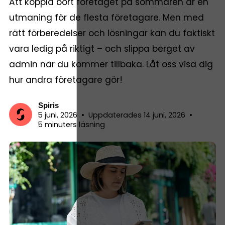
Att koppla bort företaget på sommaren är en
utmaning för de flesta företagare. Men med
rätt förberedelser och lösningar kan du faktiskt
vara ledig på riktigt – och slippa berget av
admin när du kommer tillbaka. Låt oss visa dig
hur andra företagare gör!
Spiris
5 juni, 2026
•
Uppdaterades 14 juni, 2026
•
5 minuters läsning