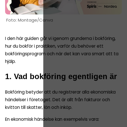
Montage/Canva
I den här guiden går vi igenom grunderna i bokföring,
hur du bokför i praktiken, varför du behöver ett
bokföringsprogram och när det kan vara smart att ta
hjälp.
1. Vad bokföring egentligen är
Bokföring betyder att du registrerar alla ekonomiska
händelser i företaget. Det är allt från fakturor och
kvitton till skatter, lön och inköp.
En ekonomisk händelse kan exempelvis vara: