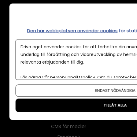
Annonsera
Den här webbplatsen använder cookies
för sta
Om cookies
Driva eget använder cookies för att förbättra din anvä
Våra användarvillkor
underlag till förbättring och vidareutveckling av hems
relevanta erbjudanden till dig.
Policy för AI
Annonspolicy
Läs gärna vår
personuppgiftspolicy
. Om du samtycker t
Tillgänglighet
Om du vill ändra ditt val i efterhand hittar du den möjl
ENDAST NÖDVÄNDIGA
Kontakt
Om oss
TILLÅT ALLA
Nyhetsbrev
CMS för medier