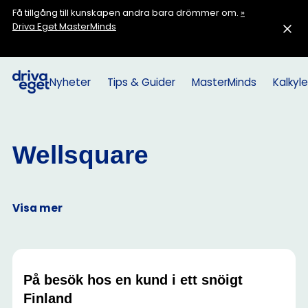
Få tillgång till kunskapen andra bara drömmer om.
»
Driva Eget MasterMinds
Nyheter
Tips & Guider
MasterMinds
Kalkyle
Wellsquare
Visa mer
På besök hos en kund i ett snöigt
Finland