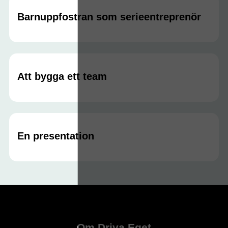
Barnuppfostran som serieentreprenör
Att bygga ett team
En presentation
Om Driva Eget